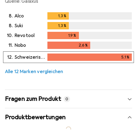
Quelle: Galaxus
8.
Alco
1,3
%
1,3
%
8.
Suki
1,3
%
1,3
%
10.
Revotool
1,9
%
1,9
%
11.
Nobo
2,6
%
2,6
%
12.
Schweizerische Nagelfabrik
5,1
%
5,1
%
Alle 12 Marken vergleichen
Fragen zum Produkt
0
Produktbewertungen