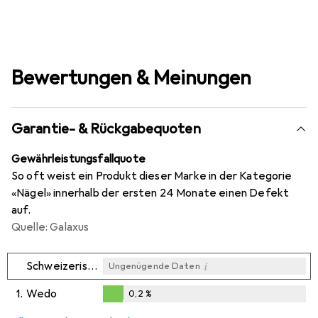
Bewertungen & Meinungen
Garantie- & Rückgabequoten
Gewährleistungsfallquote
So oft weist ein Produkt dieser Marke in der Kategorie
«Nägel» innerhalb der ersten 24 Monate einen Defekt
auf.
Quelle: Galaxus
i
Schweizerische Nagelfabrik
Ungenügende Daten
1.
Wedo
0,2
%
i
i
i
Ungenügende Daten
Ungenügende Daten
Ungenügende Daten
0,2
%