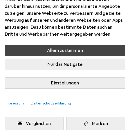
Breitkopfstifte
darüber hinaus nutzen, um dir personalisierte Angebote
zu zeigen, unsere Webseite zu verbessern und gezielte
260 Stk., 60 mm
Werbung auf unseren und anderen Webseiten oder Apps
Preis in EUR inkl. MwSt.
anzuzeigen. Dazu können bestimmte Daten auch an
Dritte und Werbepartner weitergegeben werden.
Marke
Bewertungen
Mehr von Schweizerische
Allem zustimmen
Nagelfabrik
Nur das Nötigste
Zwischen Di, 11.8. und Mi, 12.8. geliefert
Nur 2 Stück an Lager beim Lieferanten
Einstellungen
Lieferort angeben für genaue Lieferzeit
Impressum
Datenschutzerklärung
In den Warenkorb
Vergleichen
Merken