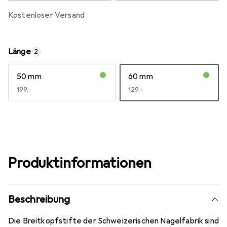
kostenloser Versand
Länge
2
50 mm
60 mm
EUR
199,–
EUR
129,–
Produktinformationen
Beschreibung
Die Breitkopfstifte der Schweizerischen Nagelfabrik sind