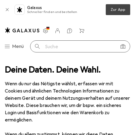
Galaxus
Zur App
Schneller finden und bestellen
Einstellungen
Kundenkonto
Vergleichslisten
Merklisten
Warenkorb
Navigation nach Kategorien
Menü
Suche
ngstechnik
Deine Daten. Deine Wahl.
Nägel
Schweizerische Nagelfabrik Breitkopfstifte
Wenn du nur das Nötigste wählst, erfassen wir mit
Cookies und ähnlichen Technologien Informationen zu
5 Bilder
deinem Gerät und deinem Nutzungsverhalten auf unserer
Website. Diese brauchen wir, um dir bspw. ein sicheres
−19%
Login und Basisfunktionen wie den Warenkorb zu
ermöglichen.
EUR
129,–
statt
EUR
159,–
EUR
0,50
/
1Stk.
Schweizerische Nagelfabrik
Wenn du allem zustimmst, können wir diese Daten