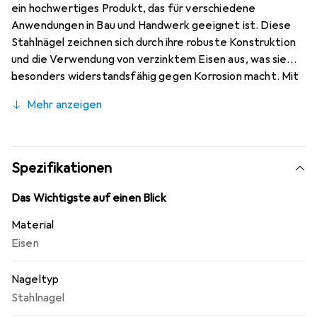
ein hochwertiges Produkt, das für verschiedene
Anwendungen in Bau und Handwerk geeignet ist. Diese
Stahlnägel zeichnen sich durch ihre robuste Konstruktion
und die Verwendung von verzinktem Eisen aus, was sie
besonders widerstandsfähig gegen Korrosion macht. Mit
einer Länge von 60 Millimetern und einem Durchmesser
Mehr anzeigen
von 3,1 Millimetern bieten sie eine optimale Stabilität und
Haltbarkeit. Die spezielle Kopfform der Nägel ermöglicht
eine einfache Handhabung und ein präzises Eintreiben in
verschiedene Materialien. Hergestellt in der Schweiz,
Spezifikationen
garantieren diese Nägel höchste Qualitätsstandards und
Zuverlässigkeit, die für professionelle und private
Das Wichtigste auf einen Blick
Projekte gleichermassen geeignet sind.
Material
Eisen
Nageltyp
Stahlnagel