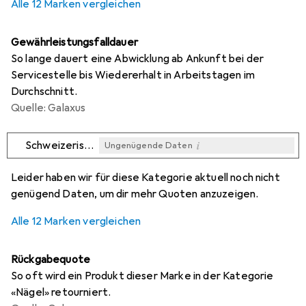
Alle 12 Marken vergleichen
Gewährleistungsfalldauer
So lange dauert eine Abwicklung ab Ankunft bei der
Servicestelle bis Wiedererhalt in Arbeitstagen im
Durchschnitt.
Quelle: Galaxus
i
Schweizerische Nagelfabrik
Ungenügende Daten
i
i
i
i
Ungenügende Daten
Ungenügende Daten
Ungenügende Daten
Ungenügende Daten
Leider haben wir für diese Kategorie aktuell noch nicht
genügend Daten, um dir mehr Quoten anzuzeigen.
Alle 12 Marken vergleichen
Rückgabequote
So oft wird ein Produkt dieser Marke in der Kategorie
«Nägel» retourniert.