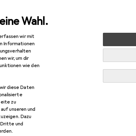
eine Wahl.
erfassen wir mit
Garten
Werkzeug + Werkstatt
Elektrowerkzeug
Sc
en Informationen
ungsverhalten
en wir, um dir
funktionen wie den
wir diese Daten
onalisierte
eite zu
 auf unseren und
zuzeigen. Dazu
Dritte und
rden.