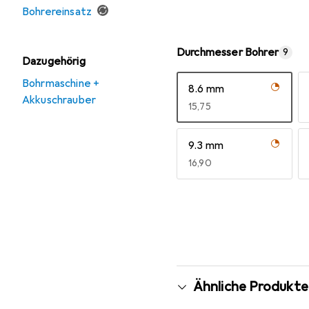
Bohrereinsatz
Durchmesser Bohrer
9
Dazugehörig
Bohrmaschine +
8.6 mm
Akkuschrauber
EUR
15,75
9.3 mm
EUR
16,90
Mehr anzeigen
Ähnliche Produkte