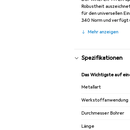
Robustheit auszeichnet
für den universellen Ei
340 Norm und verfügt ü
ermöglicht. Die gedamp
Mehr anzeigen
ausgezeichneten Wahl f
praktische Lösung für d
Spezifikationen
Das Wichtigste auf eine
Metallart
Werkstoffanwendung
Durchmesser Bohrer
Länge