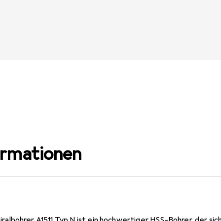
ormationen
bohrer A1511 Typ N ist ein hochwertiger HSS-Bohrer, der sich 