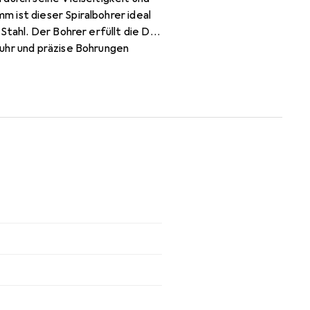
 ist dieser Spiralbohrer ideal
Stahl. Der Bohrer erfüllt die DIN
fuhr und präzise Bohrungen
istung, was ihn zu einer
mfasst 10 Stück, was eine