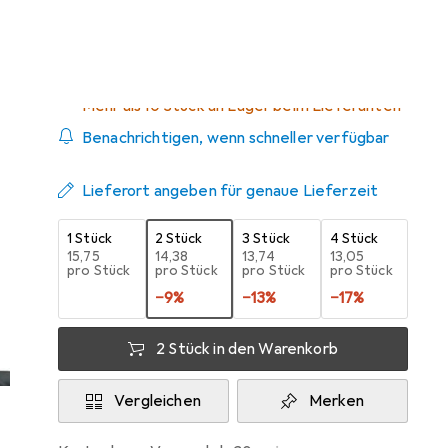
Zwischen Mi, 19.8. und Do, 3.9. geliefert
Mehr als 10 Stück an Lager beim Lieferanten
Benachrichtigen, wenn schneller verfügbar
Lieferort angeben für genaue Lieferzeit
1 Stück
2 Stück
3 Stück
4 Stück
EUR
15,75
EUR
14,38
EUR
13,74
EUR
13,05
pro Stück
pro Stück
pro Stück
pro Stück
−
9
%
−
13
%
−
17
%
2 Stück in den Warenkorb
Vergleichen
Merken