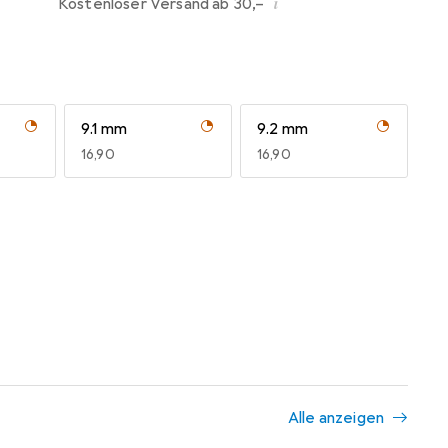
i
Kostenloser Versand ab 30,–
9.1 mm
9.2 mm
EUR
16,90
EUR
16,90
Alle anzeigen