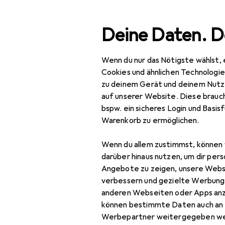
Suche
Deine Daten. D
Wenn du nur das Nötigste wählst, 
Navigation nach Kategorien
Gesamtsortiment
Baumarkt + 
Gesamtsortiment
Cookies und ähnlichen Technologi
zu deinem Gerät und deinem Nutz
Baumarkt + Garten
auf unserer Website. Diese brauch
bspw. ein sicheres Login und Basis
Werkzeug +
Warenkorb zu ermöglichen.
Werkstatt
Wenn du allem zustimmst, können 
Elektrowerkzeug
darüber hinaus nutzen, um dir pers
Schrauben + Bohren
Angebote zu zeigen, unsere Webs
verbessern und gezielte Werbung
Abbruchhammer +
anderen Webseiten oder Apps an
Meisselhammer
können bestimmte Daten auch an 
Werbepartner weitergegeben we
Bits