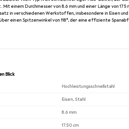
. Mit einem Durchmesser von 8.6 mm und einer Länge von 175 mm
nsatz in verschiedenen Werkstoffen, insbesondere in Eisen und 
ber einen Spitzenwinkel von 118°, der eine effiziente Spanab
fte Oberfläche sorgt für eine verbesserte Haltbarkeit und Le
ür professionelle Anwendungen macht. Die Packungseinheit u
en regelmässigen Einsatz darstellt.
n Blick
Hochleistungsschnellstahl
Eisen
,
Stahl
8.6 mm
17.50 cm