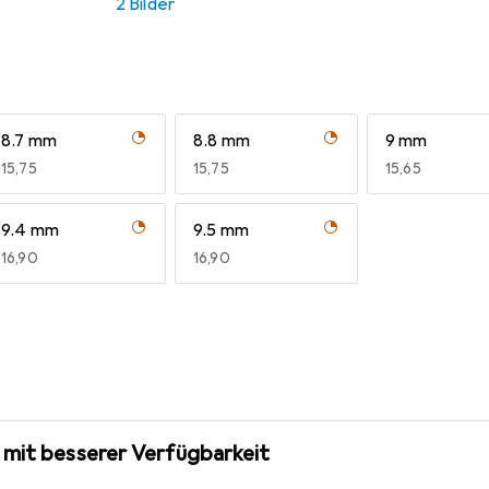
2 Bilder
8.7 mm
8.8 mm
9 mm
EUR
15,75
EUR
15,75
EUR
15,65
9.4 mm
9.5 mm
EUR
16,90
EUR
16,90
 mit besserer Verfügbarkeit