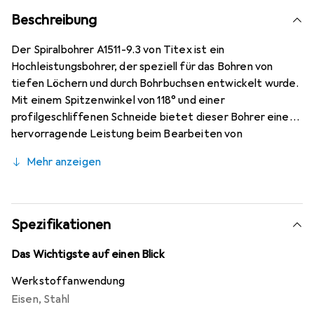
Beschreibung
Der Spiralbohrer A1511-9.3 von Titex ist ein
Hochleistungsbohrer, der speziell für das Bohren von
tiefen Löchern und durch Bohrbuchsen entwickelt wurde.
Mit einem Spitzenwinkel von 118° und einer
profilgeschliffenen Schneide bietet dieser Bohrer eine
hervorragende Leistung beim Bearbeiten von
verschiedenen Materialien, einschliesslich legiertem und
Mehr anzeigen
unlegiertem Stahl, Grauguss, Sphäroguss, Temperguss
und Sintereisen. Der Zylinderschaft und die
rechtsschneidende Ausführung ermöglichen eine
einfache Handhabung und eine präzise Bohrung. Der
Spezifikationen
Bohrer ist für universelle Anwendungen bis zu einer
Festigkeit von 1000 N/mm² geeignet und bietet eine
Das Wichtigste auf einen Blick
hohe Effizienz beim Vorschub in Stahl. Die Baulänge ist
Werkstoffanwendung
lang, was eine tiefere Bearbeitung ermöglicht, während
Eisen
,
Stahl
die Schaft-Toleranz von f11 für eine passgenaue