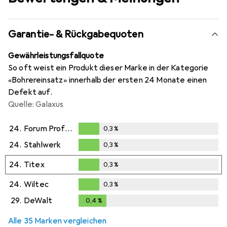
Garantie- & Rückgabequoten
Gewährleistungsfallquote
So oft weist ein Produkt dieser Marke in der Kategorie
«Bohrereinsatz» innerhalb der ersten 24 Monate einen
Defekt auf.
Quelle: Galaxus
24.
Forum Professional Solutions
0,3
%
0,3
%
24.
Stahlwerk
0,3
%
0,3
%
24.
Titex
0,3
%
0,3
%
24.
Wiltec
0,3
%
0,3
%
29.
DeWalt
0,4
%
0,4
%
Alle 35 Marken vergleichen