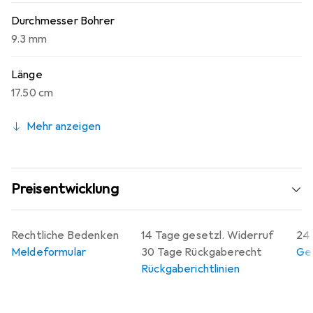
Werkzeugaufnahme sorgt.
Durchmesser Bohrer
9.3 mm
Länge
17.50 cm
Mehr anzeigen
Preisentwicklung
Rechtliche Bedenken
14 Tage gesetzl. Widerruf
24 
Meldeformular
30 Tage Rückgaberecht
Gew
Rückgaberichtlinien