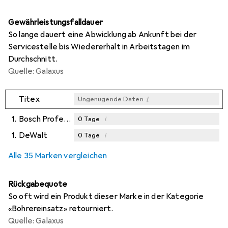
Gewährleistungsfalldauer
So lange dauert eine Abwicklung ab Ankunft bei der
Servicestelle bis Wiedererhalt in Arbeitstagen im
Durchschnitt.
Quelle: Galaxus
i
Titex
Ungenügende Daten
1.
Bosch Professional Zubehör
i
0
Tage
1.
DeWalt
i
0
Tage
i
i
Ungenügende Daten
Ungenügende Daten
Alle 35 Marken vergleichen
Rückgabequote
So oft wird ein Produkt dieser Marke in der Kategorie
«Bohrereinsatz» retourniert.
Quelle: Galaxus