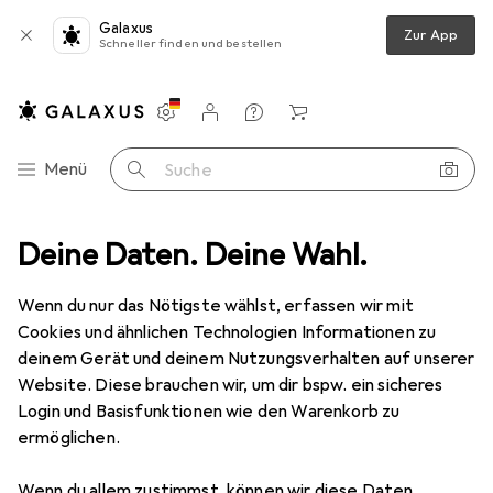
Galaxus
Zur App
Schneller finden und bestellen
Einstellungen
Kundenkonto
Vergleichslisten
Merklisten
Warenkorb
Navigation nach Kategorien
Menü
Suche
zeug
Deine Daten. Deine Wahl.
Schrauben + Bohren
Bohrereinsatz
Titex Spiralbohrer
Wenn du nur das Nötigste wählst, erfassen wir mit
Cookies und ähnlichen Technologien Informationen zu
2 Bilder
deinem Gerät und deinem Nutzungsverhalten auf unserer
Website. Diese brauchen wir, um dir bspw. ein sicheres
EUR
16,90
EUR
1,69
/
1Stk.
Login und Basisfunktionen wie den Warenkorb zu
Titex
Spiralbohrer
ermöglichen.
9.3 mm
Wenn du allem zustimmst, können wir diese Daten