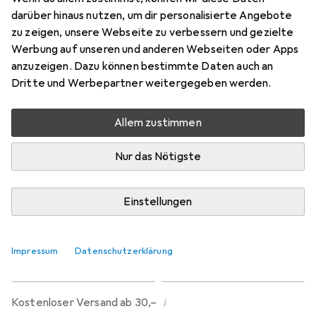
Preis in EUR inkl. MwSt.
darüber hinaus nutzen, um dir personalisierte Angebote
zu zeigen, unsere Webseite zu verbessern und gezielte
Marke
Bewertungen
Werbung auf unseren und anderen Webseiten oder Apps
Mehr von Titex
9
anzuzeigen. Dazu können bestimmte Daten auch an
Dritte und Werbepartner weitergegeben werden.
Zwischen Do, 20.8. und Fr, 4.9. geliefert
Allem zustimmen
Mehr als 10 Stück an Lager beim Lieferanten
Benachrichtigen, wenn schneller verfügbar
Nur das Nötigste
Lieferort angeben für genaue Lieferzeit
Einstellungen
In den Warenkorb
Impressum
Datenschutzerklärung
Vergleichen
Merken
i
Kostenloser Versand ab 30,–