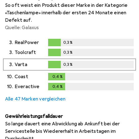
So oft weist ein Produkt dieser Marke in der Kategorie
«Taschenlampe» innerhalb der ersten 24 Monate einen
Defekt auf.
Quelle: Galaxus
3.
RealPower
0,3
%
0,3
%
3.
Toolcraft
0,3
%
0,3
%
3.
Varta
0,3
%
0,3
%
10.
Coast
0,4
%
0,4
%
10.
Everactive
0,4
%
0,4
%
Alle 47 Marken vergleichen
Gewährleistungsfalldauer
So lange dauert eine Abwicklung ab Ankunft bei der
Servicestelle bis Wiedererhalt in Arbeitstagen im
Durchschnitt.