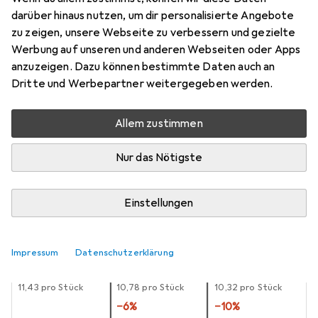
darüber hinaus nutzen, um dir personalisierte Angebote
23 cm, 110 lm
zu zeigen, unsere Webseite zu verbessern und gezielte
Preis in EUR inkl. MwSt.
Werbung auf unseren und anderen Webseiten oder Apps
anzuzeigen. Dazu können bestimmte Daten auch an
Schneller lieferbar
Dritte und Werbepartner weitergegeben werden.
Angebot für
EUR
20,15
Allem zustimmen
Marke
Bewertungen
Mehr von Varta
9
Nur das Nötigste
Zwischen Fr, 7.8. und Di, 11.8. geliefert
Einstellungen
Nur 3 Stück an Lager beim Lieferanten
Lieferort angeben für genaue Lieferzeit
Impressum
Datenschutzerklärung
1 Stück
2 Stück
3 Stück
EUR
11,43
pro Stück
EUR
10,78
pro Stück
EUR
10,32
pro Stück
−
6
%
−
10
%