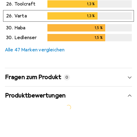
26.
Toolcraft
1,3
%
1,3
%
26.
Varta
1,3
%
1,3
%
30.
Haba
1,5
%
1,5
%
30.
Ledlenser
1,5
%
1,5
%
Alle 47 Marken vergleichen
Fragen zum Produkt
0
Produktbewertungen