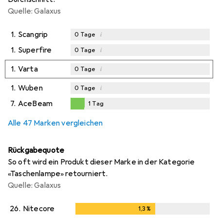
Quelle: Galaxus
1.
Scangrip
i
0
Tage
1.
Superfire
i
0
Tage
1.
Varta
i
0
Tage
1.
Wuben
i
0
Tage
7.
AceBeam
1
Tag
1
Tag
Alle 47 Marken vergleichen
Rückgabequote
So oft wird ein Produkt dieser Marke in der Kategorie
«Taschenlampe» retourniert.
Quelle: Galaxus
26.
Nitecore
1,3
%
1,3
%