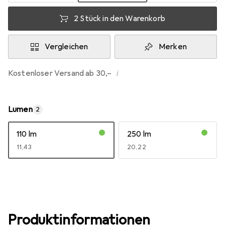
2 Stück in den Warenkorb
Vergleichen
Merken
i
Kostenloser Versand ab 30,–
Lumen
2
110 lm
250 lm
EUR
11,43
EUR
20,22
Produktinformationen