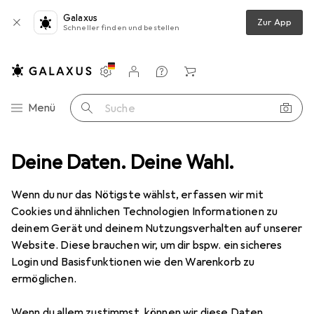
Galaxus
Zur App
Schneller finden und bestellen
Einstellungen
Kundenkonto
Vergleichslisten
Merklisten
Warenkorb
Navigation nach Kategorien
Menü
Suche
Deine Daten. Deine Wahl.
Sicherheit
Selbstschutz
Taschenlampe
Varta Work Flex
Wenn du nur das Nötigste wählst, erfassen wir mit
Cookies und ähnlichen Technologien Informationen zu
18 Bilder
deinem Gerät und deinem Nutzungsverhalten auf unserer
Website. Diese brauchen wir, um dir bspw. ein sicheres
MENGENRABATT
Login und Basisfunktionen wie den Warenkorb zu
ermöglichen.
EUR
10,78
Spare
EUR
1,30
Varta
Work Flex
Wenn du allem zustimmst, können wir diese Daten