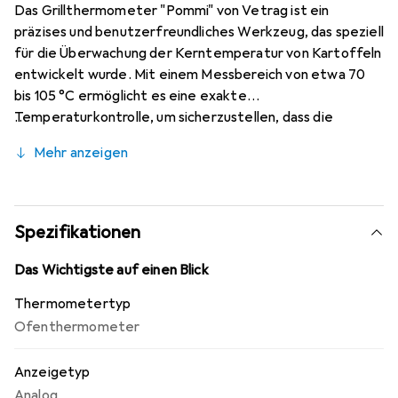
Das Grillthermometer "Pommi" von Vetrag ist ein
präzises und benutzerfreundliches Werkzeug, das speziell
für die Überwachung der Kerntemperatur von Kartoffeln
entwickelt wurde. Mit einem Messbereich von etwa 70
bis 105 °C ermöglicht es eine exakte
Temperaturkontrolle, um sicherzustellen, dass die
Kartoffeln perfekt durchgegart sind. Das analoge Design
Mehr anzeigen
sorgt für eine einfache Ablesbarkeit, während die
Funküberwachung eine bequeme Nutzung ermöglicht,
ohne dass man ständig am Grill stehen muss. Das
Thermometer ist aus hochwertigem Edelstahl gefertigt,
Spezifikationen
was Langlebigkeit und eine einfache Reinigung
gewährleistet. Mit einer kompakten Grösse und einem
Das Wichtigste auf einen Blick
ansprechenden silbernen Finish fügt sich "Pommi"
Thermometertyp
harmonisch in jede Küchenausstattung ein.
Ofenthermometer
Anzeigetyp
Analog