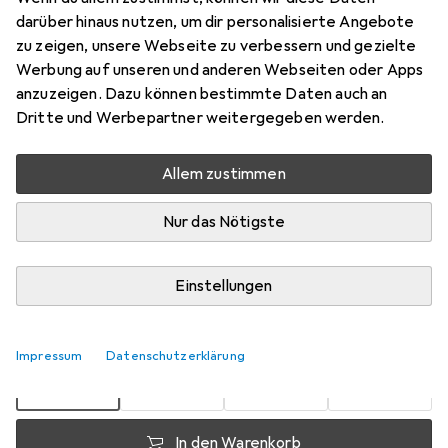
darüber hinaus nutzen, um dir personalisierte Angebote
Preis in EUR inkl. MwSt.
zu zeigen, unsere Webseite zu verbessern und gezielte
Werbung auf unseren und anderen Webseiten oder Apps
Marke
Bewertungen
anzuzeigen. Dazu können bestimmte Daten auch an
Mehr von Vetrag
1
Dritte und Werbepartner weitergegeben werden.
Allem zustimmen
Zwischen Do, 20.8. und Di, 1.9. geliefert
9 Stück an Lager beim Lieferanten
Nur das Nötigste
Benachrichtigen, wenn schneller verfügbar
Lieferort angeben für genaue Lieferzeit
Einstellungen
1 Stück
2 Stück
3 Stück
4 Stück
EUR
10,90
EUR
10,02
EUR
9,62
EUR
9,18
pro Stück
Impressum
Datenschutzerklärung
pro Stück
pro Stück
pro Stück
−
16
%
−
8
%
−
12
%
In den Warenkorb