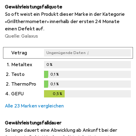
Gewährleistungsfallquote
So oft weist ein Produkt dieser Marke in der Kategorie
«Grillthermometer» innerhalb der ersten 24 Monate
einen Defekt auf.
Quelle: Galaxus
i
Vetrag
Ungenügende Daten
1.
Metaltex
0
%
2.
Testo
0,1
%
0,1
%
2.
ThermoPro
0,1
%
0,1
%
4.
GEFU
0,5
%
0,5
%
Alle 23 Marken vergleichen
Gewährleistungsfalldauer
So lange dauert eine Abwicklung ab Ankunft bei der