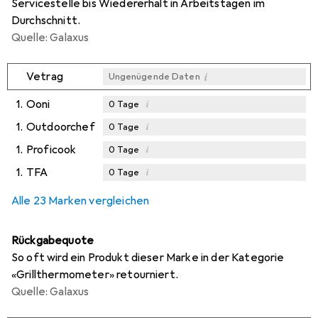
Servicestelle bis Wiedererhalt in Arbeitstagen im
Durchschnitt.
Quelle: Galaxus
i
Vetrag
Ungenügende Daten
1.
Ooni
i
0
Tage
1.
Outdoorchef
i
0
Tage
1.
Proficook
i
0
Tage
1.
TFA
i
0
Tage
Alle 23 Marken vergleichen
Rückgabequote
So oft wird ein Produkt dieser Marke in der Kategorie
«Grillthermometer» retourniert.
Quelle: Galaxus