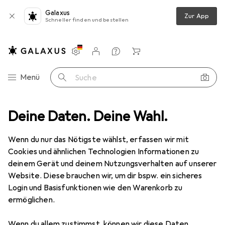
Galaxus
Zur App
Schneller finden und bestellen
Einstellungen
Kundenkonto
Vergleichslisten
Merklisten
Warenkorb
Navigation nach Kategorien
Menü
Suche
rill
Deine Daten. Deine Wahl.
Grillieren + Servieren
Grillthermometer
Vetrag Pommi
Wenn du nur das Nötigste wählst, erfassen wir mit
Cookies und ähnlichen Technologien Informationen zu
1 Bild
deinem Gerät und deinem Nutzungsverhalten auf unserer
Website. Diese brauchen wir, um dir bspw. ein sicheres
MENGENRABATT
Login und Basisfunktionen wie den Warenkorb zu
EUR
10,90
ermöglichen.
Vetrag
Pommi
Wenn du allem zustimmst, können wir diese Daten