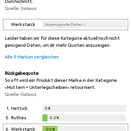
Durchschnitt.
Quelle: Galaxus
i
Werkstarck
Ungenügende Daten
i
i
i
i
Ungenügende Daten
Ungenügende Daten
Ungenügende Daten
Ungenügende Daten
Leider haben wir für diese Kategorie aktuell noch nicht
genügend Daten, um dir mehr Quoten anzuzeigen.
Alle 9 Marken vergleichen
Rückgabequote
So oft wird ein Produkt dieser Marke in der Kategorie
«Muttern + Unterlegscheiben» retourniert.
Quelle: Galaxus
1.
Hettich
0
%
5.
Ruthex
0,2
%
0,2
%
6.
Werkstarck
0,6
%
0,6
%