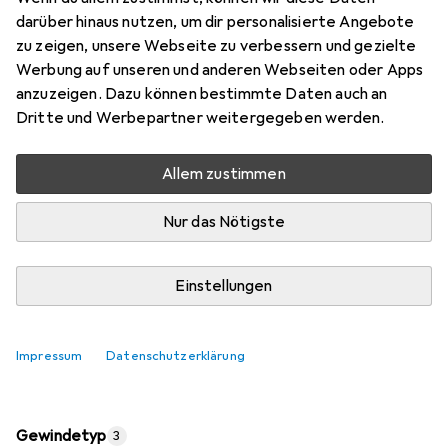
darüber hinaus nutzen, um dir personalisierte Angebote
zu zeigen, unsere Webseite zu verbessern und gezielte
Marke
Bewertungen
Werbung auf unseren und anderen Webseiten oder Apps
Mehr von Werkstarck
anzuzeigen. Dazu können bestimmte Daten auch an
Dritte und Werbepartner weitergegeben werden.
Zwischen Do, 13.8. und Di, 18.8. geliefert
Mehr als 10 Stück an Lager beim Lieferanten
Allem zustimmen
Lieferort angeben für genaue Lieferzeit
Nur das Nötigste
In den Warenkorb
Einstellungen
Vergleichen
Merken
Impressum
Datenschutzerklärung
kostenloser Versand
Gewindetyp
3