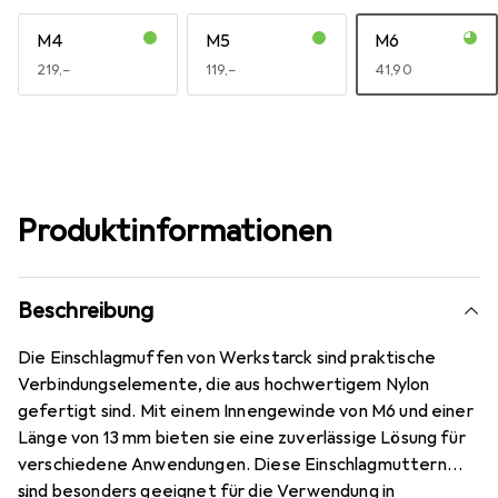
M4
M5
M6
EUR
219,–
EUR
119,–
EUR
41,90
Produktinformationen
Beschreibung
Die Einschlagmuffen von Werkstarck sind praktische
Verbindungselemente, die aus hochwertigem Nylon
gefertigt sind. Mit einem Innengewinde von M6 und einer
Länge von 13 mm bieten sie eine zuverlässige Lösung für
verschiedene Anwendungen. Diese Einschlagmuttern
sind besonders geeignet für die Verwendung in