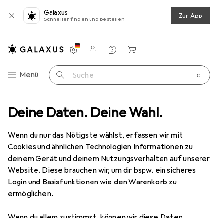
Galaxus
Zur App
Schneller finden und bestellen
Einstellungen
Kundenkonto
Vergleichslisten
Merklisten
Warenkorb
Navigation nach Kategorien
Menü
Suche
nik
Deine Daten. Deine Wahl.
Muttern + Unterlegscheiben
Werkstarck Einschlagmuffen
Wenn du nur das Nötigste wählst, erfassen wir mit
Cookies und ähnlichen Technologien Informationen zu
1 Bild
deinem Gerät und deinem Nutzungsverhalten auf unserer
EUR
41,90
Website. Diese brauchen wir, um dir bspw. ein sicheres
Werkstarck
Einschlagmuffen
Login und Basisfunktionen wie den Warenkorb zu
ermöglichen.
M6
Wenn du allem zustimmst, können wir diese Daten
Preis in EUR inkl. MwSt.