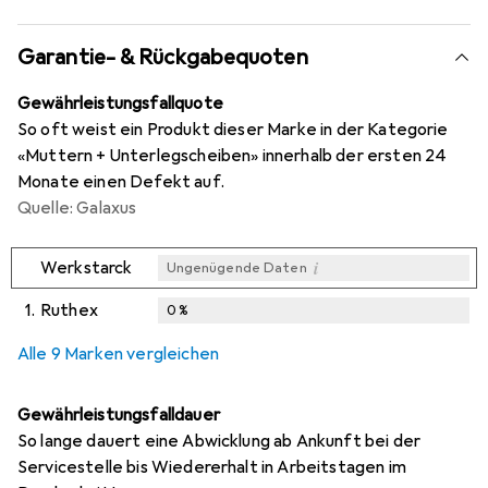
Garantie- & Rückgabequoten
Gewährleistungsfallquote
So oft weist ein Produkt dieser Marke in der Kategorie
«Muttern + Unterlegscheiben» innerhalb der ersten 24
Monate einen Defekt auf.
Quelle: Galaxus
i
Werkstarck
Ungenügende Daten
1.
Ruthex
0
%
i
i
i
Ungenügende Daten
Ungenügende Daten
Ungenügende Daten
Alle 9 Marken vergleichen
Gewährleistungsfalldauer
So lange dauert eine Abwicklung ab Ankunft bei der
Servicestelle bis Wiedererhalt in Arbeitstagen im