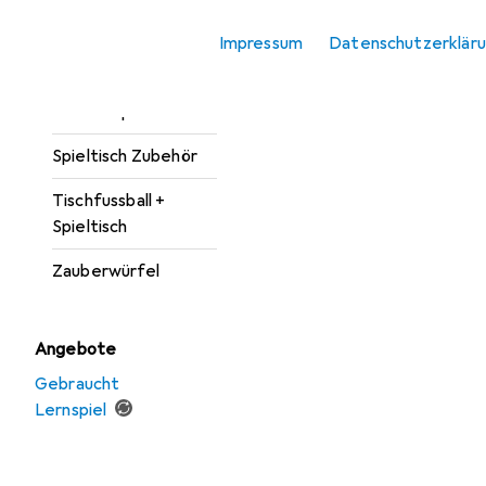
Puzzle
Sortieren nach
:
Relevanz
Impressum
Datenschutzerklär
Puzzle Zubehör
Produktliste
Sammelspiele
Spieltisch Zubehör
Tischfussball +
Spieltisch
Zauberwürfel
Angebote
Gebraucht
Lernspiel