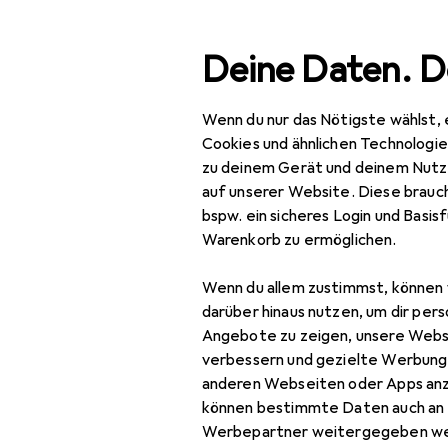
Suche
Deine Daten. D
Wenn du nur das Nötigste wählst, 
Navigation nach Kategorien
Gesamtsortiment
Spie
Gesamtsortiment
Cookies und ähnlichen Technologi
zu deinem Gerät und deinem Nutz
Spielzeug
auf unserer Website. Diese brauch
bspw. ein sicheres Login und Basis
Spiele + Puzzles
Ma
Warenkorb zu ermöglichen.
Billard
Wenn du allem zustimmst, können 
Dart
darüber hinaus nutzen, um dir pers
Angebote zu zeigen, unsere Webs
Gesellschaftsspiele
verbessern und gezielte Werbung
Zubehör für
anderen Webseiten oder Apps an
Kugelbahn
können bestimmte Daten auch an 
Lernspiel
Werbepartner weitergegeben we
Hier findest du passendes