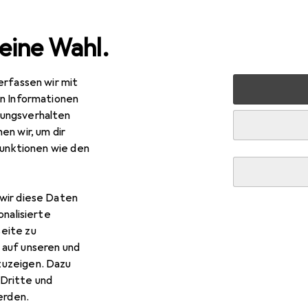
eine Wahl.
erfassen wir mit
lzeug
Spiele + Puzzles
Lernspiel
Maxlife Projektor 
en Informationen
ungsverhalten
en wir, um dir
funktionen wie den
xlife
Projektor mit Zeichentisch MXDP-200 blau
wir diese Daten
onalisierte
eite zu
 auf unseren und
 Maxlife Projektor mit Zeic
zuzeigen. Dazu
Dritte und
rden.
 Zubehör zum Produkt Maxlife Projektor mit Zeichentisch MXD