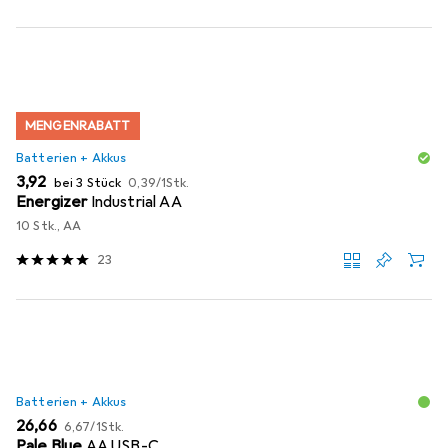
MENGENRABATT
Batterien + Akkus
EUR
EUR
3,92
bei 3 Stück
0,39
/
1Stk.
Energizer
Industrial AA
10 Stk., AA
23
Batterien + Akkus
EUR
EUR
26,66
6,67
/
1Stk.
Pale Blue
AA USB-C