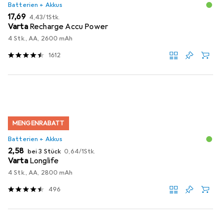
Batterien + Akkus
EUR
EUR
17,69
4,43
/
1Stk.
Varta
Recharge Accu Power
4 Stk., AA, 2600 mAh
1612
MENGENRABATT
Batterien + Akkus
EUR
EUR
2,58
bei 3 Stück
0,64
/
1Stk.
Varta
Longlife
4 Stk., AA, 2800 mAh
496