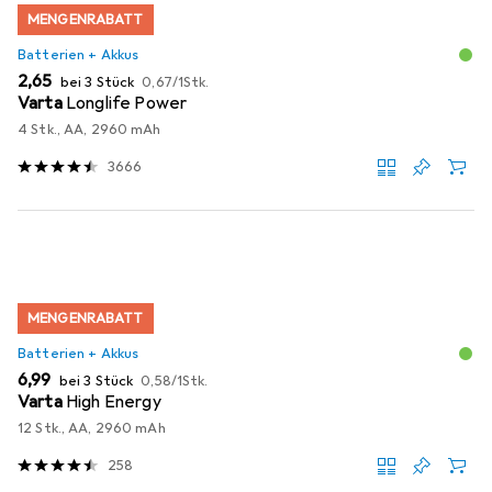
MENGENRABATT
Batterien + Akkus
EUR
EUR
2,65
bei 3 Stück
0,67
/
1Stk.
Varta
Longlife Power
4 Stk., AA, 2960 mAh
3666
MENGENRABATT
Batterien + Akkus
EUR
EUR
6,99
bei 3 Stück
0,58
/
1Stk.
Varta
High Energy
12 Stk., AA, 2960 mAh
258