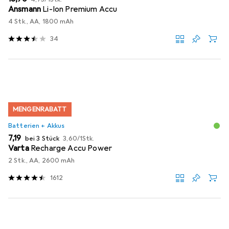
Ansmann
Li-Ion Premium Accu
4 Stk., AA, 1800 mAh
34
MENGENRABATT
Batterien + Akkus
EUR
EUR
7,19
bei 3 Stück
3,60
/
1Stk.
Varta
Recharge Accu Power
2 Stk., AA, 2600 mAh
1612