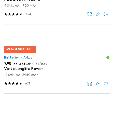
4 Stk., AA, 1700 mAh
384
MENGENRABATT
Batterien + Akkus
EUR
EUR
7,98
bei 3 Stück
0,67
/
1Stk.
Varta
Longlife Power
12 Stk., AA, 2960 mAh
671