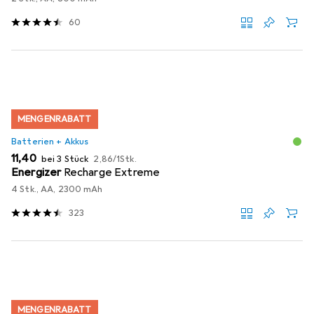
60
MENGENRABATT
Batterien + Akkus
EUR
EUR
11,40
bei 3 Stück
2,86
/
1Stk.
Energizer
Recharge Extreme
4 Stk., AA, 2300 mAh
323
MENGENRABATT