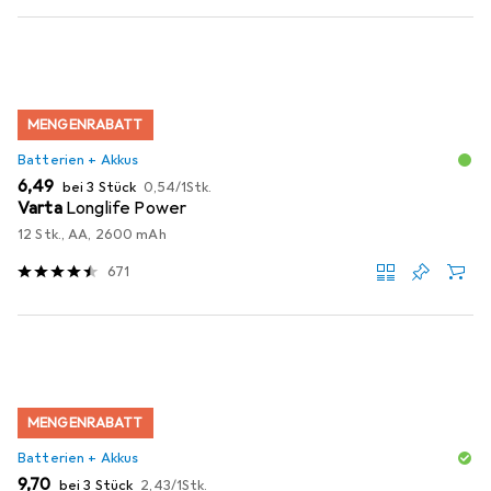
MENGENRABATT
Batterien + Akkus
EUR
EUR
6,49
bei 3 Stück
0,54
/
1Stk.
Varta
Longlife Power
12 Stk., AA, 2600 mAh
671
MENGENRABATT
Batterien + Akkus
EUR
EUR
9,70
bei 3 Stück
2,43
/
1Stk.