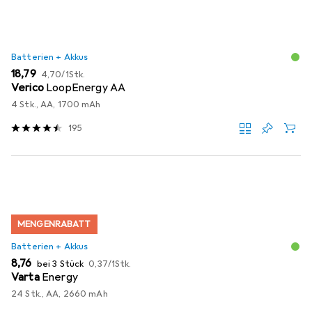
Batterien + Akkus
EUR
EUR
18,79
4,70
/
1Stk.
Verico
LoopEnergy AA
4 Stk., AA, 1700 mAh
195
MENGENRABATT
Batterien + Akkus
EUR
EUR
8,76
bei 3 Stück
0,37
/
1Stk.
Varta
Energy
24 Stk., AA, 2660 mAh