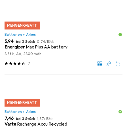
MENGENRABATT
Batterien + Akkus
EUR
EUR
5,94
bei 3 Stück
0,74
/
1Stk.
Energizer
Max Plus AA battery
8 Stk., AA, 2800 mAh
7
MENGENRABATT
Batterien + Akkus
EUR
EUR
7,46
bei 3 Stück
1,87
/
1Stk.
Varta
Recharge Accu Recycled