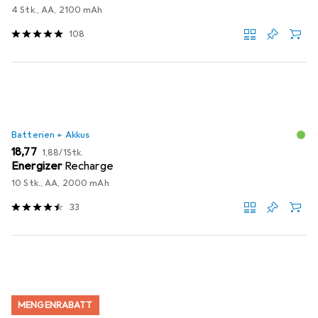
4 Stk., AA, 2100 mAh
108
Batterien + Akkus
EUR
EUR
18,77
1,88
/
1Stk.
Energizer
Recharge
10 Stk., AA, 2000 mAh
33
MENGENRABATT