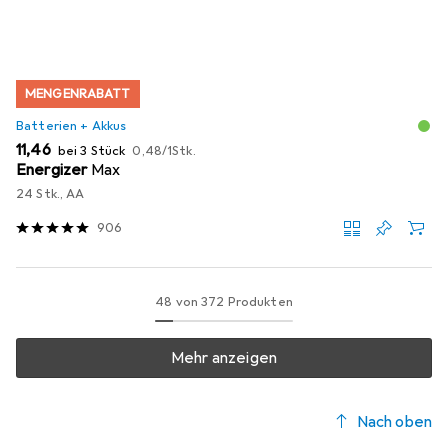
MENGENRABATT
Batterien + Akkus
EUR
EUR
11,46
bei 3 Stück
0,48
/
1Stk.
Energizer
Max
24 Stk., AA
906
48 von 372 Produkten
Mehr anzeigen
Nach oben