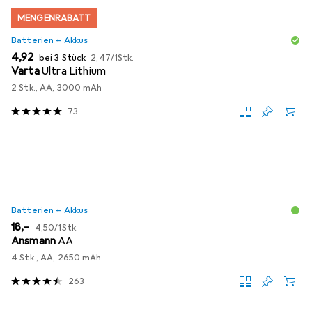
MENGENRABATT
Batterien + Akkus
EUR
EUR
4,92
bei 3 Stück
2,47
/
1Stk.
Varta
Ultra Lithium
2 Stk., AA, 3000 mAh
73
Batterien + Akkus
EUR
EUR
18,–
4,50
/
1Stk.
Ansmann
AA
4 Stk., AA, 2650 mAh
263