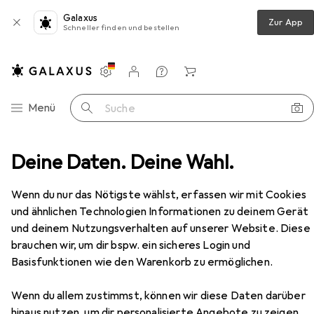
Galaxus
Zur App
Schneller finden und bestellen
Einstellungen
Kundenkonto
Vergleichslisten
Merklisten
Warenkorb
Navigation nach Kategorien
Menü
Suche
katze, Vorschulspielzeug mit Motor, 20+ Lichter und Ger
Deine Daten. Deine Wahl.
Zubehör
Wenn du nur das Nötigste wählst, erfassen wir mit Cookies
EUR
45,93
und ähnlichen Technologien Informationen zu deinem Gerät
PJ Masks
Animal Power Catboys
und deinem Nutzungsverhalten auf unserer Website. Diese
brüllende Powerkatze,
brauchen wir, um dir bspw. ein sicheres Login und
Vorschulspielzeug mit Motor, 20+
Basisfunktionen wie den Warenkorb zu ermöglichen.
Lichter und Ger
Wenn du allem zustimmst, können wir diese Daten darüber
hinaus nutzen, um dir personalisierte Angebote zu zeigen,