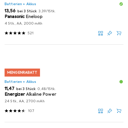
Batterien + Akkus
EUR
EUR
13,56
bei 3 Stück
3,39
/
1Stk.
Panasonic
Eneloop
4 Stk., AA, 2000 mAh
521
MENGENRABATT
Batterien + Akkus
EUR
EUR
11,47
bei 3 Stück
0,48
/
1Stk.
Energizer
Alkaline Power
24 Stk., AA, 2700 mAh
107