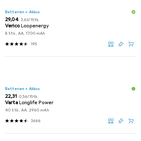
Batterien + Akkus
EUR
EUR
29,04
3,63
/
1Stk.
Verico
Loopenergy
8 Stk., AA, 1700 mAh
195
Batterien + Akkus
EUR
EUR
22,31
0,56
/
1Stk.
Varta
Longlife Power
40 Stk., AA, 2960 mAh
3666