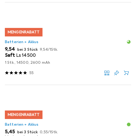
MENGENRABATT
Batterien + Akkus
EUR
EUR
9,54
bei 3 Stück
9,54
/
1Stk.
Saft
Ls 14500
1 Stk., 14500, 2600 mAh
55
MENGENRABATT
Batterien + Akkus
EUR
EUR
5,45
bei 3 Stück
0,55
/
1Stk.