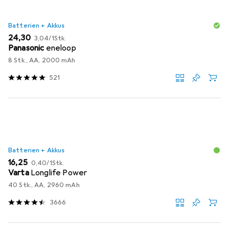
Batterien + Akkus
EUR
EUR
24,30
3,04
/
1Stk.
Panasonic
eneloop
8 Stk., AA, 2000 mAh
521
Batterien + Akkus
EUR
EUR
16,25
0,40
/
1Stk.
Varta
Longlife Power
40 Stk., AA, 2960 mAh
3666