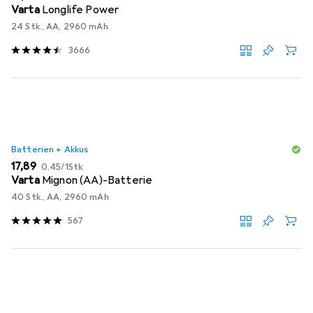
Varta
Longlife Power
24 Stk., AA, 2960 mAh
3666
Batterien + Akkus
EUR
EUR
17,89
0,45
/
1Stk.
Varta
Mignon (AA)-Batterie
40 Stk., AA, 2960 mAh
567