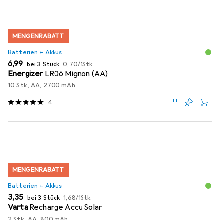
MENGENRABATT
Batterien + Akkus
EUR
EUR
6,99
bei 3 Stück
0,70
/
1Stk.
Energizer
LR06 Mignon (AA)
10 Stk., AA, 2700 mAh
4
MENGENRABATT
Batterien + Akkus
EUR
EUR
3,35
bei 3 Stück
1,68
/
1Stk.
Varta
Recharge Accu Solar
2 Stk., AA, 800 mAh