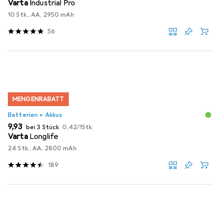
Varta
Industrial Pro
10 Stk., AA, 2950 mAh
56
MENGENRABATT
Batterien + Akkus
EUR
EUR
9,93
bei 3 Stück
0,42
/
1Stk.
Varta
Longlife
24 Stk., AA, 2800 mAh
189