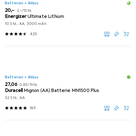
Batterien + Akkus
EUR
EUR
20,–
2,–
/
1Stk.
Energizer
Ultimate Lithium
10 Stk., AA, 3000 mAh
425
Batterien + Akkus
EUR
EUR
27,06
0,85
/
1Stk.
Duracell
Mignon (AA) Batterie MN1500 Plus
32 Stk., AA
189