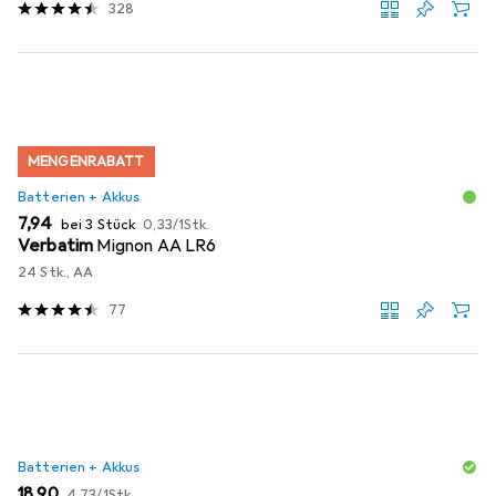
328
MENGENRABATT
Batterien + Akkus
EUR
EUR
7,94
bei 3 Stück
0,33
/
1Stk.
Verbatim
Mignon AA LR6
24 Stk., AA
77
Batterien + Akkus
EUR
EUR
18,90
4,73
/
1Stk.