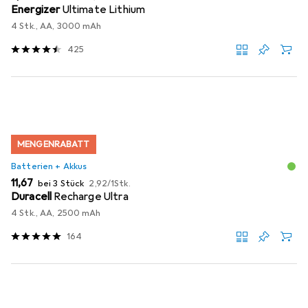
Energizer
Ultimate Lithium
4 Stk., AA, 3000 mAh
425
MENGENRABATT
Batterien + Akkus
EUR
EUR
11,67
bei 3 Stück
2,92
/
1Stk.
Duracell
Recharge Ultra
4 Stk., AA, 2500 mAh
164