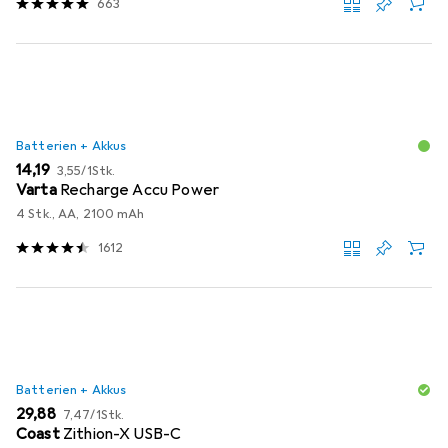
663
Batterien + Akkus
EUR
EUR
14,19
3,55
/
1Stk.
Varta
Recharge Accu Power
4 Stk., AA, 2100 mAh
1612
Batterien + Akkus
EUR
EUR
29,88
7,47
/
1Stk.
Coast
Zithion-X USB-C