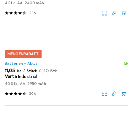
4 Stk., AA, 2400 mAh
236
MENGENRABATT
Batterien + Akkus
EUR
EUR
11,05
bei 3 Stück
0,27
/
1Stk.
Varta
Industrial
40 Stk., AA, 2950 mAh
396