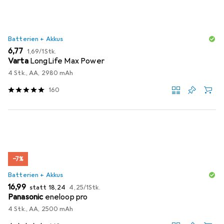
Batterien + Akkus
EUR
EUR
6,77
1,69
/
1Stk.
Varta
LongLife Max Power
4 Stk., AA, 2980 mAh
160
−7%
Batterien + Akkus
EUR
EUR
EUR
16,99
statt
18,24
4,25
/
1Stk.
Panasonic
eneloop pro
4 Stk., AA, 2500 mAh