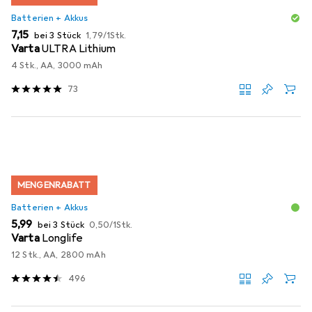
Batterien + Akkus
EUR
EUR
7,15
bei 3 Stück
1,79
/
1Stk.
Varta
ULTRA Lithium
4 Stk., AA, 3000 mAh
73
MENGENRABATT
Batterien + Akkus
EUR
EUR
5,99
bei 3 Stück
0,50
/
1Stk.
Varta
Longlife
12 Stk., AA, 2800 mAh
496