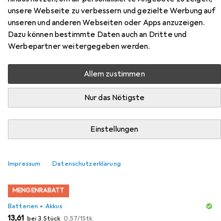
Zubehör für PJ Masks Animal
unsere Webseite zu verbessern und gezielte Werbung auf
Power Catboys brüllende
unseren und anderen Webseiten oder Apps anzuzeigen.
Powerkatze, Vorschulspielzeug
Dazu können bestimmte Daten auch an Dritte und
Werbepartner weitergegeben werden.
mit Motor, 20+ Lichter und Ger
Allem zustimmen
Hier findest du passendes Zubehör zum Produkt PJ Masks
Animal Power Catboys brüllende Powerkatze,
Nur das Nötigste
Vorschulspielzeug mit Motor, 20+ Lichter und Ger aus der
Kategorie Batterien + Akkus.
Einstellungen
Relevanz
Produktliste
Impressum
Datenschutzerklärung
MENGENRABATT
Batterien + Akkus
EUR
EUR
13,61
bei 3 Stück
0,57
/
1Stk.