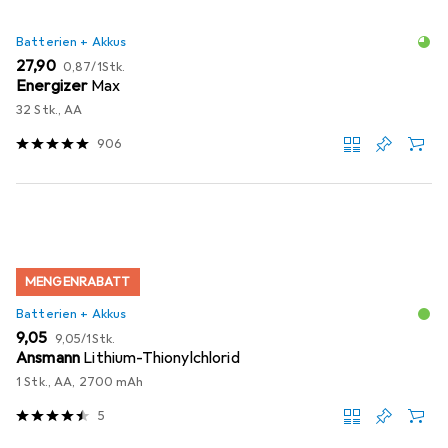
Batterien + Akkus
EUR
EUR
27,90
0,87
/
1Stk.
Energizer
Max
32 Stk., AA
906
MENGENRABATT
Batterien + Akkus
EUR
EUR
9,05
9,05
/
1Stk.
Ansmann
Lithium-Thionylchlorid
1 Stk., AA, 2700 mAh
5