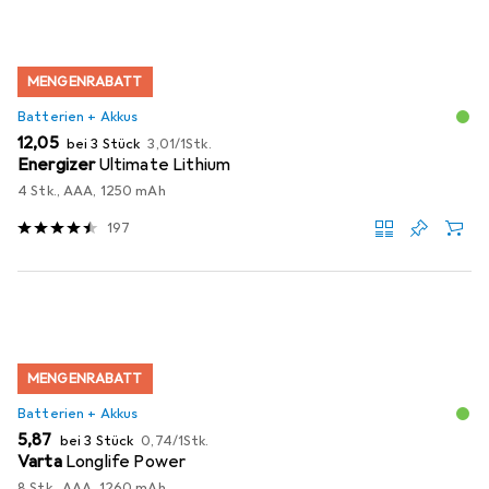
MENGENRABATT
Batterien + Akkus
EUR
EUR
12,05
bei 3 Stück
3,01
/
1Stk.
Energizer
Ultimate Lithium
4 Stk., AAA, 1250 mAh
197
MENGENRABATT
Batterien + Akkus
EUR
EUR
5,87
bei 3 Stück
0,74
/
1Stk.
Varta
Longlife Power
8 Stk., AAA, 1260 mAh