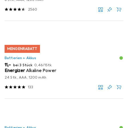
2560
MENGENRABATT
Batterien + Akkus
EUR
EUR
11,–
bei 3 Stück
0,46
/
1Stk.
Energizer
Alkaline Power
24 Stk., AAA, 1200 mAh
133
Batterien + Akkus