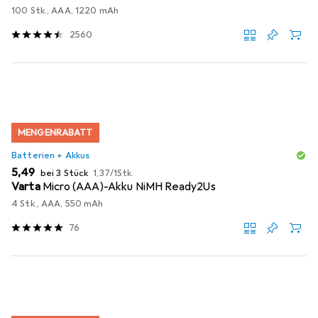
100 Stk., AAA, 1220 mAh
2560
MENGENRABATT
Batterien + Akkus
EUR
EUR
5,49
bei 3 Stück
1,37
/
1Stk.
Varta
Micro (AAA)-Akku NiMH Ready2Us
4 Stk., AAA, 550 mAh
76