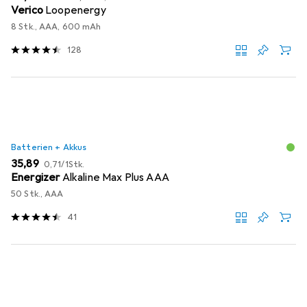
Verico
Loopenergy
8 Stk., AAA, 600 mAh
128
Batterien + Akkus
EUR
EUR
35,89
0,71
/
1Stk.
Energizer
Alkaline Max Plus AAA
50 Stk., AAA
41