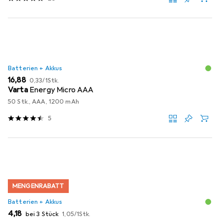
Batterien + Akkus
EUR
EUR
16,88
0,33
/
1Stk.
Varta
Energy Micro AAA
50 Stk., AAA, 1200 mAh
5
MENGENRABATT
Batterien + Akkus
EUR
EUR
4,18
bei 3 Stück
1,05
/
1Stk.