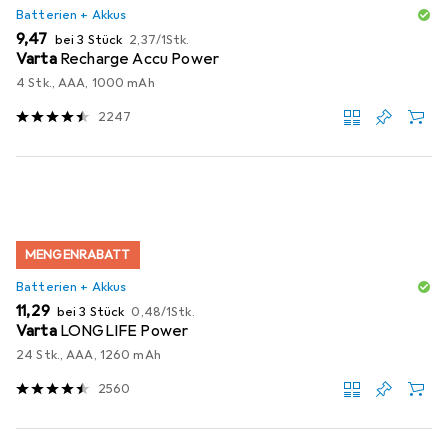
Batterien + Akkus
EUR
EUR
9,47
bei 3 Stück
2,37
/
1Stk.
Varta
Recharge Accu Power
4 Stk., AAA, 1000 mAh
2247
MENGENRABATT
Batterien + Akkus
EUR
EUR
11,29
bei 3 Stück
0,48
/
1Stk.
Varta
LONGLIFE Power
24 Stk., AAA, 1260 mAh
2560