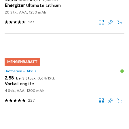
statt
46,27
2,14
/
1Stk.
Energizer
Ultimate Lithium
20 Stk., AAA, 1250 mAh
197
MENGENRABATT
Batterien + Akkus
EUR
EUR
2,58
bei 3 Stück
0,64
/
1Stk.
Varta
Longlife
4 Stk., AAA, 1200 mAh
227