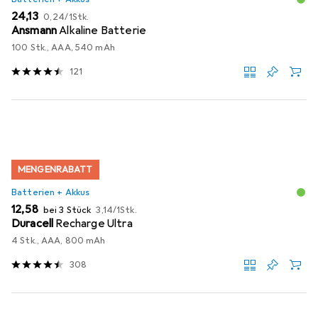
EUR
EUR
24,13
0,24
/
1Stk.
Ansmann
Alkaline Batterie
100 Stk., AAA, 540 mAh
121
MENGENRABATT
Batterien + Akkus
EUR
EUR
12,58
bei 3 Stück
3,14
/
1Stk.
Duracell
Recharge Ultra
4 Stk., AAA, 800 mAh
308