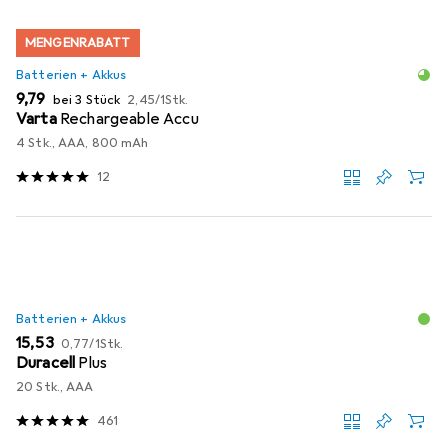
MENGENRABATT
Batterien + Akkus
EUR
EUR
9,79
bei 3 Stück
2,45
/
1Stk.
Varta
Rechargeable Accu
4 Stk., AAA, 800 mAh
12
Batterien + Akkus
EUR
EUR
15,53
0,77
/
1Stk.
Duracell
Plus
20 Stk., AAA
461