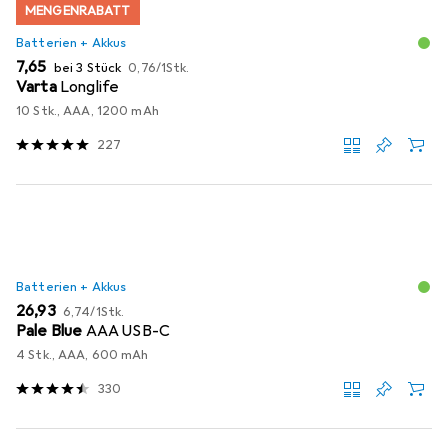
MENGENRABATT
Batterien + Akkus
EUR
EUR
7,65
bei 3 Stück
0,76
/
1Stk.
Varta
Longlife
10 Stk., AAA, 1200 mAh
227
Batterien + Akkus
EUR
EUR
26,93
6,74
/
1Stk.
Pale Blue
AAA USB-C
4 Stk., AAA, 600 mAh
330