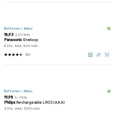
Batterien + Akkus
EUR
EUR
18,93
2,37
/
1Stk.
Panasonic
Eneloop
8 Stk., AAA, 800 mAh
183
Batterien + Akkus
EUR
EUR
19,98
5,–
/
1Stk.
Philips
Rechargeable LR03 (AAA)
4 Stk., AAA, 1000 mAh