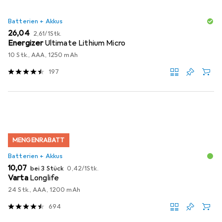
Batterien + Akkus
EUR
EUR
26,04
2,61
/
1Stk.
Energizer
Ultimate Lithium Micro
10 Stk., AAA, 1250 mAh
197
MENGENRABATT
Batterien + Akkus
EUR
EUR
10,07
bei 3 Stück
0,42
/
1Stk.
Varta
Longlife
24 Stk., AAA, 1200 mAh
694