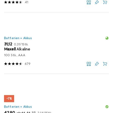
41
Batterien + Akkus
EUR
EUR
31,12
0,31
/
1Stk.
Maxell
Alkaline
100 Stk., AAA
679
−7%
Batterien + Akkus
EUR
EUR
EUR
42,90