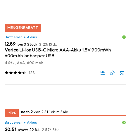
MENGENRABATT
Batterien + Akkus
EUR
EUR
12,89
bei 3 Stück
3,23
/
1Stk.
Verico
Li-Ion USB-C Micro AAA-Akku 1.5V 900mWh
600mAh ladbar per USB
4 Stk., AAA, 600 mAh
128
2
2
noch 2
/ 2
/ 2 im Sale
von 2 Stück im Sale
−10%
Batterien + Akkus
EUR
EUR
EUR
20,51
statt
22,84
2,57
/
1Stk.