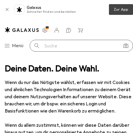
Galaxus
Zur App
Schneller finden und bestellen
Einstellungen
Kundenkonto
Vergleichslisten
Merklisten
Warenkorb
Navigation nach Kategorien
Menü
Suche
e Kinder
Deine Daten. Deine Wahl.
Kinderküche
Theo Klein Miele Küche Star
Zubehör
Wenn du nur das Nötigste wählst, erfassen wir mit Cookies
EUR
109,99
und ähnlichen Technologien Informationen zu deinem Gerät
Theo Klein
Miele Küche Star
und deinem Nutzungsverhalten auf unserer Website. Diese
brauchen wir, um dir bspw. ein sicheres Login und
Basisfunktionen wie den Warenkorb zu ermöglichen.
Wenn du allem zustimmst, können wir diese Daten darüber
Zubehör für Theo Klein Miele
hinaus nutzen, um dir personalisierte Angebote zu zeigen,