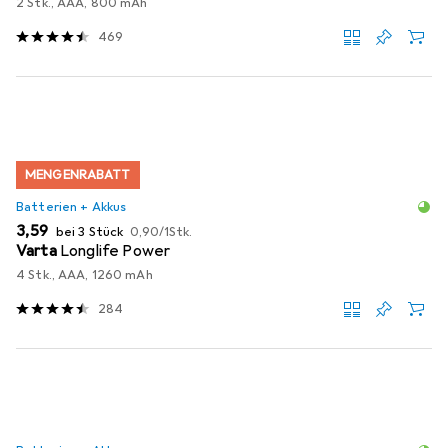
2 Stk., AAA, 800 mAh
469
MENGENRABATT
Batterien + Akkus
EUR
EUR
3,59
bei 3 Stück
0,90
/
1Stk.
Varta
Longlife Power
4 Stk., AAA, 1260 mAh
284