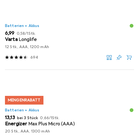
Batterien + Akkus
EUR
EUR
6,99
0,58
/
1Stk.
Varta
Longlife
12 Stk., AAA, 1200 mAh
694
MENGENRABATT
Batterien + Akkus
EUR
EUR
13,13
bei 3 Stück
0,66
/
1Stk.
Energizer
Max Plus Micro (AAA)
20 Stk., AAA, 1300 mAh