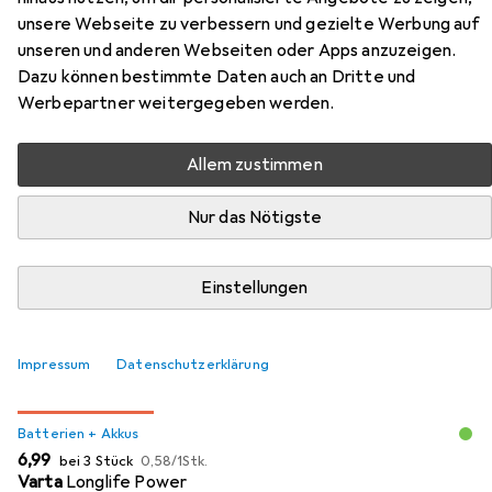
Küche Star
unsere Webseite zu verbessern und gezielte Werbung auf
unseren und anderen Webseiten oder Apps anzuzeigen.
Hier findest du passendes Zubehör zum Produkt Theo
Dazu können bestimmte Daten auch an Dritte und
Klein Miele Küche Star aus der Kategorie Batterien +
Werbepartner weitergegeben werden.
Akkus.
Allem zustimmen
Beliebt
Batterien + Akkus
Kinderküche Zubehör
Theo 
Nur das Nötigste
Relevanz
Einstellungen
Produktliste
Impressum
Datenschutzerklärung
MENGENRABATT
Batterien + Akkus
EUR
EUR
6,99
bei 3 Stück
0,58
/
1Stk.
Varta
Longlife Power