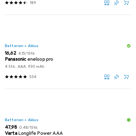
189
Batterien + Akkus
EUR
EUR
16,62
4,15
/
1Stk.
Panasonic
eneloop pro
4 Stk., AAA, 930 mAh
534
Batterien + Akkus
EUR
EUR
47,98
0,48
/
1Stk.
Varta
Longlife Power AAA