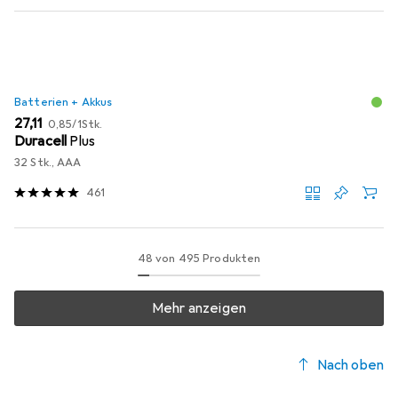
Batterien + Akkus
EUR
EUR
27,11
0,85
/
1Stk.
Duracell
Plus
32 Stk., AAA
461
48 von 495 Produkten
Mehr anzeigen
Nach oben