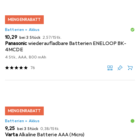
MENGENRABATT
Batterien + Akkus
EUR
EUR
10,29
bei 3 Stück
2,57
/
1Stk.
Panasonic
wiederaufladbare Batterien ENELOOP BK-
4MCDE
4 Stk., AAA, 800 mAh
76
MENGENRABATT
Batterien + Akkus
EUR
EUR
9,25
bei 3 Stück
0,38
/
1Stk.
Varta
Alkaline Batterie AAA (Micro)