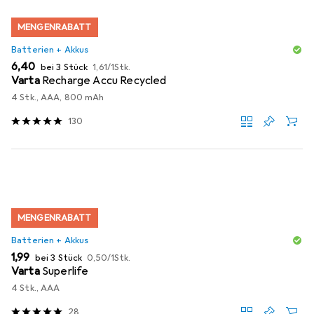
MENGENRABATT
Batterien + Akkus
EUR
EUR
6,40
bei 3 Stück
1,61
/
1Stk.
Varta
Recharge Accu Recycled
4 Stk., AAA, 800 mAh
130
MENGENRABATT
Batterien + Akkus
EUR
EUR
1,99
bei 3 Stück
0,50
/
1Stk.
Varta
Superlife
4 Stk., AAA
28