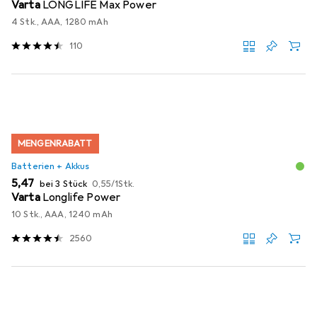
Varta
LONGLIFE Max Power
4 Stk., AAA, 1280 mAh
110
MENGENRABATT
Batterien + Akkus
EUR
EUR
5,47
bei 3 Stück
0,55
/
1Stk.
Varta
Longlife Power
10 Stk., AAA, 1240 mAh
2560