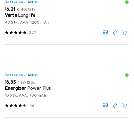
Batterien + Akkus
EUR
EUR
16,21
0,40
/
1Stk.
Varta
Longlife
40 Stk., AAA, 1200 mAh
227
Batterien + Akkus
EUR
EUR
18,35
1,83
/
1Stk.
Energizer
Power Plus
10 Stk., AAA, 700 mAh
46