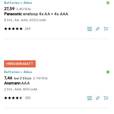
Batterien + Akkus
EUR
EUR
27,59
3,45
/
1Stk.
Panasonic
eneloop 4x AA + 4x AAA
8 Stk., AA, AAA, 2000 mAh
269
MENGENRABATT
Batterien + Akkus
EUR
EUR
7,46
bei 3 Stück
3,74
/
1Stk.
Ansmann
AAA
2 Stk., AAA, 800 mAh
255