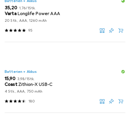
Batterien + Akkus
EUR
EUR
35,20
1,76
/
1Stk.
Varta
Longlife Power AAA
20 Stk., AAA, 1260 mAh
95
Batterien + Akkus
EUR
EUR
15,90
3,98
/
1Stk.
Coast
Zithion-X USB-C
4 Stk., AAA, 750 mAh
180