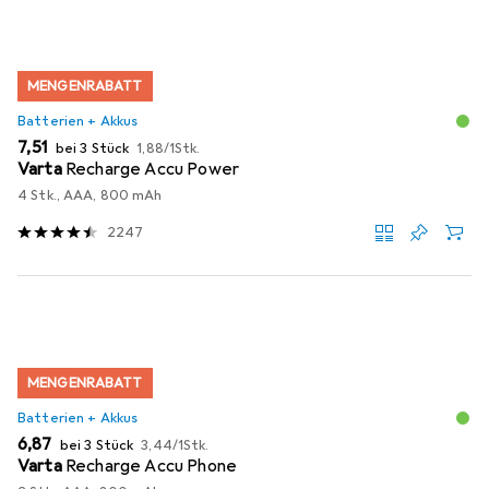
MENGENRABATT
Batterien + Akkus
EUR
EUR
7,51
bei 3 Stück
1,88
/
1Stk.
Varta
Recharge Accu Power
4 Stk., AAA, 800 mAh
2247
MENGENRABATT
Batterien + Akkus
EUR
EUR
6,87
bei 3 Stück
3,44
/
1Stk.
Varta
Recharge Accu Phone