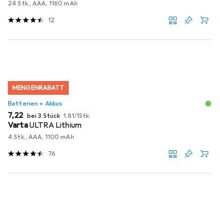
24 Stk., AAA, 1160 mAh
12
MENGENRABATT
Batterien + Akkus
EUR
EUR
7,22
bei 3 Stück
1,81
/
1Stk.
Varta
ULTRA Lithium
4 Stk., AAA, 1100 mAh
76