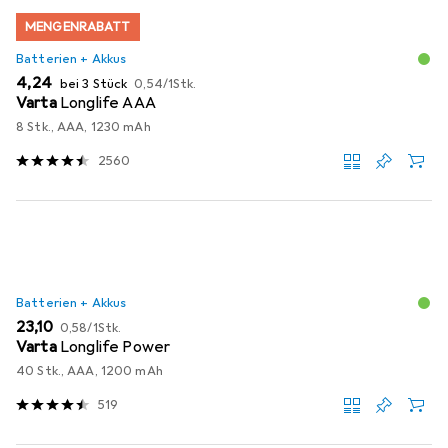
MENGENRABATT
Batterien + Akkus
EUR
EUR
4,24
bei 3 Stück
0,54
/
1Stk.
Varta
Longlife AAA
8 Stk., AAA, 1230 mAh
2560
Batterien + Akkus
EUR
EUR
23,10
0,58
/
1Stk.
Varta
Longlife Power
40 Stk., AAA, 1200 mAh
519