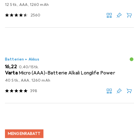
12 Stk., AAA, 1260 mAh
2560
Batterien + Akkus
EUR
EUR
16,22
0,40
/
1Stk.
Varta
Micro (AAA)-Batterie Alkali Longlife Power
40 Stk., AAA, 1260 mAh
398
MENGENRABATT