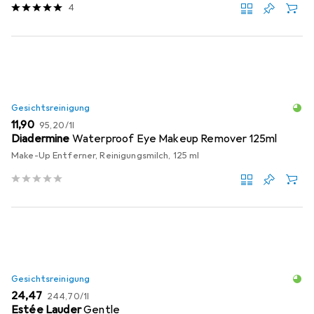
4
Gesichtsreinigung
EUR
EUR
11,90
95,20
/
1l
Diadermine
Waterproof Eye Makeup Remover 125ml
Make-Up Entferner, Reinigungsmilch, 125 ml
Gesichtsreinigung
EUR
EUR
24,47
244,70
/
1l
Estée Lauder
Gentle