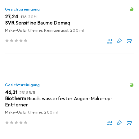
Gesichtsreinigung
EUR
EUR
27,24
136,20
/
1l
SVR
Sensifine Baume Demaq
Make-Up Entferner, Reinigungsöl, 200 ml
Gesichtsreinigung
EUR
EUR
46,31
231,55
/
1l
Biotherm
Biocils wasserfester Augen-Make-up-
Entferner
Make-Up Entferner, 200 ml