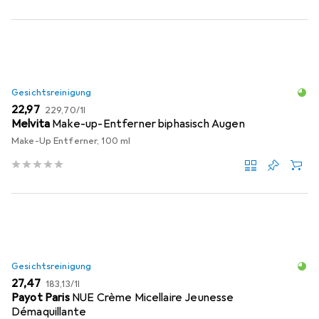
Gesichtsreinigung
EUR
EUR
22,97
229,70
/
1l
Melvita
Make-up-Entferner biphasisch Augen
Make-Up Entferner, 100 ml
Gesichtsreinigung
EUR
EUR
27,47
183,13
/
1l
Payot Paris
NUE Crème Micellaire Jeunesse
Démaquillante