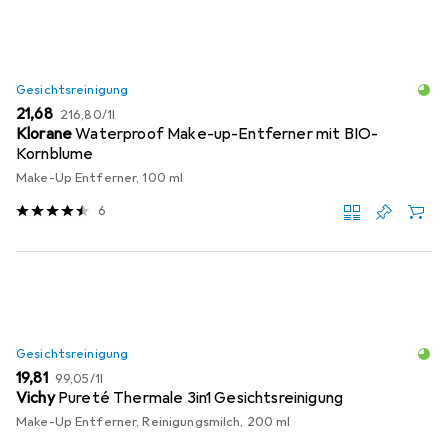
Gesichtsreinigung
EUR
EUR
21,68
216,80
/
1l
Klorane
Waterproof Make-up-Entferner mit BIO-
Kornblume
Make-Up Entferner, 100 ml
6
Gesichtsreinigung
EUR
EUR
19,81
99,05
/
1l
Vichy
Pureté Thermale 3in1 Gesichtsreinigung
Make-Up Entferner, Reinigungsmilch, 200 ml