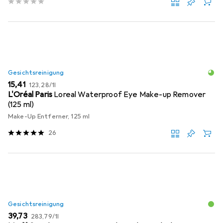
Gesichtsreinigung
EUR
EUR
15,41
123,28
/
1l
L'Oréal Paris
Loreal Waterproof Eye Make-up Remover
(125 ml)
Make-Up Entferner, 125 ml
26
Gesichtsreinigung
EUR
EUR
39,73
283,79
/
1l