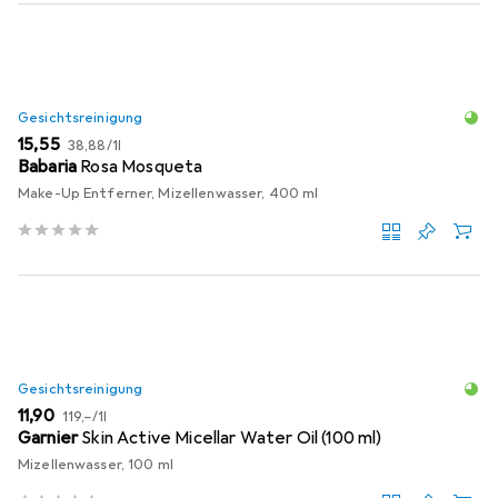
Gesichtsreinigung
EUR
EUR
15,55
38,88
/
1l
Babaria
Rosa Mosqueta
Make-Up Entferner, Mizellenwasser, 400 ml
Gesichtsreinigung
EUR
EUR
11,90
119,–
/
1l
Garnier
Skin Active Micellar Water Oil (100 ml)
Mizellenwasser, 100 ml