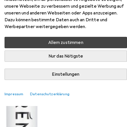
unsere Webseite zu verbessern und gezielte Werbung auf
unseren und anderen Webseiten oder Apps anzuzeigen.
Dazu können bestimmte Daten auch an Dritte und
Werbepartner weitergegeben werden.
Allem zustimmen
Nur das Nötigste
EUR
EUR
6,21
bei 2 Stück
621,–
/
1l
Lovrén
Lovren M2 Long Experience
Mascara
Einstellungen
Impressum
Datenschutzerklärung