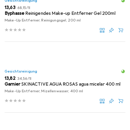
Gesichtsreinigung
EUR
EUR
13,63
68,15
/
1l
Byphasse
Reinigendes Make-up Entferner Gel 200ml
Make-Up Entferner, Reinigungsgel, 200 ml
Gesichtsreinigung
EUR
EUR
13,82
34,56
/
1l
Garnier
SKINACTIVE AGUA ROSAS agua micelar 400 ml
Make-Up Entferner, Mizellenwasser, 400 ml