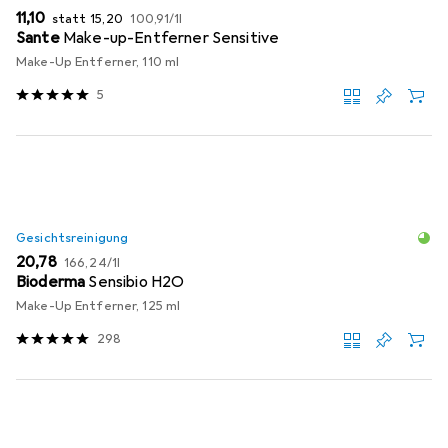
EUR
EUR
EUR
11,10
statt
15,20
100,91
/
1l
Sante
Make-up-Entferner Sensitive
Make-Up Entferner, 110 ml
5
Gesichtsreinigung
EUR
EUR
20,78
166,24
/
1l
Bioderma
Sensibio H2O
Make-Up Entferner, 125 ml
298