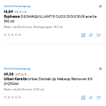
Gesichtsreinigung
EUR
EUR
14,89
99,27
/
1l
Byphasse
DESMAQUILLANTE OJOS DOUCEUR aceite
150 ml
Make-Up Entferner, Reinigungsöl, 150 ml
Gesichtsreinigung
EUR
EUR
69,58
139,16
/
1l
Urban Keratin
Urban Demak Up Makeup Remover Kit
2x250ml
Make-Up Entferner, 500 ml