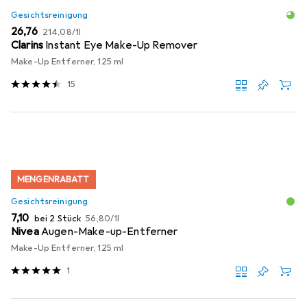
Gesichtsreinigung
EUR
EUR
26,76
214,08
/
1l
Clarins
Instant Eye Make-Up Remover
Make-Up Entferner, 125 ml
15
MENGENRABATT
Gesichtsreinigung
EUR
EUR
7,10
bei 2 Stück
56,80
/
1l
Nivea
Augen-Make-up-Entferner
Make-Up Entferner, 125 ml
1