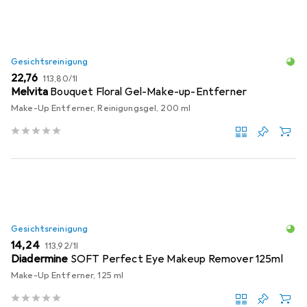
Gesichtsreinigung
EUR
EUR
22,76
113,80
/
1l
Melvita
Bouquet Floral Gel-Make-up-Entferner
Make-Up Entferner, Reinigungsgel, 200 ml
Gesichtsreinigung
EUR
EUR
14,24
113,92
/
1l
Diadermine
SOFT Perfect Eye Makeup Remover 125ml
Make-Up Entferner, 125 ml