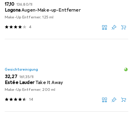
EUR
EUR
17,10
136,80
/
1l
Logona
Augen-Make-up-Entferner
Make-Up Entferner, 125 ml
4
Gesichtsreinigung
EUR
EUR
32,27
161,35
/
1l
Estée Lauder
Take It Away
Make-Up Entferner, 200 ml
14