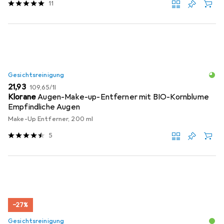
11
Gesichtsreinigung
EUR
EUR
21,93
109,65
/
1l
Klorane
Augen-Make-up-Entferner mit BIO-Kornblume
Empfindliche Augen
Make-Up Entferner, 200 ml
5
−27%
Gesichtsreinigung