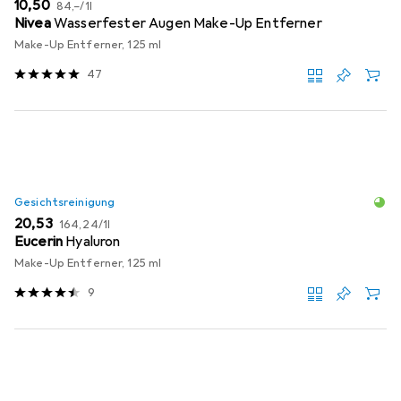
EUR
EUR
10,50
84,–
/
1l
Nivea
Wasserfester Augen Make-Up Entferner
Make-Up Entferner, 125 ml
47
Gesichtsreinigung
EUR
EUR
20,53
164,24
/
1l
Eucerin
Hyaluron
Make-Up Entferner, 125 ml
9