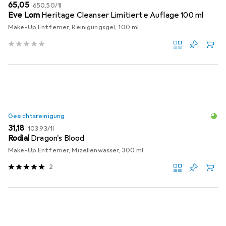
EUR
EUR
65,05
650,50
/
1l
Eve Lom
Heritage Cleanser Limitierte Auflage 100 ml
Make-Up Entferner, Reinigungsgel, 100 ml
Gesichtsreinigung
EUR
EUR
31,18
103,93
/
1l
Rodial
Dragon's Blood
Make-Up Entferner, Mizellenwasser, 300 ml
2