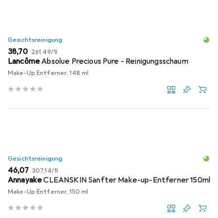
Gesichtsreinigung
EUR
EUR
38,70
261,49
/
1l
Lancôme
Absolue Precious Pure - Reinigungsschaum
Make-Up Entferner, 148 ml
Gesichtsreinigung
EUR
EUR
46,07
307,14
/
1l
Annayake
CLEANSKIN Sanfter Make-up-Entferner 150ml
Make-Up Entferner, 150 ml