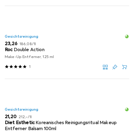
Gesichtsreinigung
EUR
EUR
23,26
186,08
/
1l
Roc
Double Action
Make-Up Entferner, 125 ml
1
Gesichtsreinigung
EUR
EUR
21,20
212,–
/
1l
Diet Esthetic
Koreanisches Reinigungsritual Makeup
Entferner Balsam 100ml