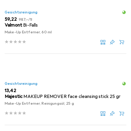
Gesichtsreinigung
EUR
EUR
59,22
987,–
/
1l
Valmont
Bi-Falls
Make-Up Entferner, 60 ml
Gesichtsreinigung
EUR
13,42
Majestic
MAKEUP REMOVER face cleansing stick 25 gr
Make-Up Entferner, Reinigungsöl, 25 g