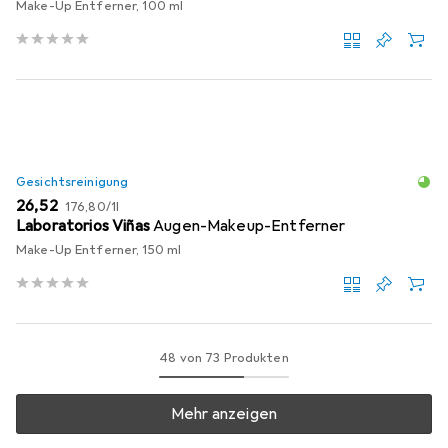
Make-Up Entferner, 100 ml
Gesichtsreinigung
EUR
EUR
26,52
176,80
/
1l
Laboratorios Viñas
Augen-Makeup-Entferner
Make-Up Entferner, 150 ml
48 von 73 Produkten
Mehr anzeigen