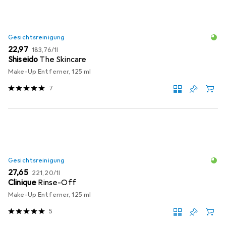
Gesichtsreinigung
EUR
EUR
22,97
183,76
/
1l
Shiseido
The Skincare
Make-Up Entferner, 125 ml
7
Gesichtsreinigung
EUR
EUR
27,65
221,20
/
1l
Clinique
Rinse-Off
Make-Up Entferner, 125 ml
5