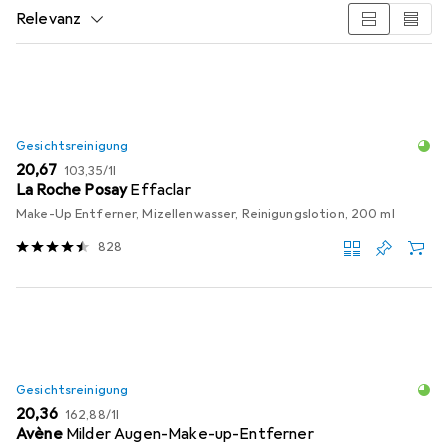
Relevanz
Produktliste
Gesichtsreinigung
EUR
EUR
20,67
103,35
/
1l
La Roche Posay
Effaclar
Make-Up Entferner, Mizellenwasser, Reinigungslotion, 200 ml
828
Gesichtsreinigung
EUR
EUR
20,36
162,88
/
1l
Avène
Milder Augen-Make-up-Entferner