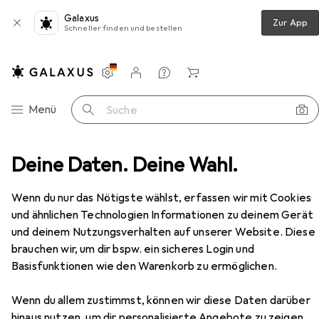
Galaxus
Zur App
Schneller finden und bestellen
Einstellungen
Kundenkonto
Vergleichslisten
Merklisten
Warenkorb
Navigation nach Kategorien
Menü
Suche
Mascara
Deine Daten. Deine Wahl.
Lovrén Lovren M2 Long Experience Mascara
Zubehör
Wenn du nur das Nötigste wählst, erfassen wir mit Cookies
und ähnlichen Technologien Informationen zu deinem Gerät
und deinem Nutzungsverhalten auf unserer Website. Diese
brauchen wir, um dir bspw. ein sicheres Login und
Basisfunktionen wie den Warenkorb zu ermöglichen.
Wenn du allem zustimmst, können wir diese Daten darüber
hinaus nutzen, um dir personalisierte Angebote zu zeigen,