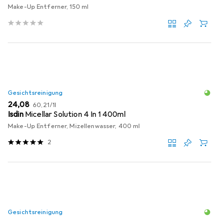
Make-Up Entferner, 150 ml
Gesichtsreinigung
EUR
EUR
24,08
60,21
/
1l
Isdin
Micellar Solution 4 In 1 400ml
Make-Up Entferner, Mizellenwasser, 400 ml
2
Gesichtsreinigung