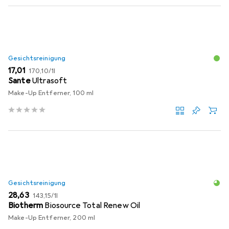
Gesichtsreinigung
EUR
EUR
17,01
170,10
/
1l
Sante
Ultrasoft
Make-Up Entferner, 100 ml
Gesichtsreinigung
EUR
EUR
28,63
143,15
/
1l
Biotherm
Biosource Total Renew Oil
Make-Up Entferner, 200 ml