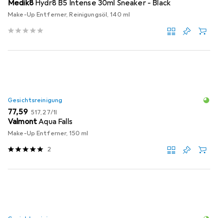
Medik8
Hydr8 B5 Intense 30ml Sneaker - Black
Make-Up Entferner, Reinigungsöl, 140 ml
Gesichtsreinigung
EUR
EUR
77,59
517,27
/
1l
Valmont
Aqua Falls
Make-Up Entferner, 150 ml
2