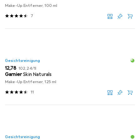
Make-Up Entferner, 100 ml
7
Gesichtsreinigung
EUR
EUR
12,78
102,24
/
1l
Garnier
Skin Naturals
Make-Up Entferner, 125 ml
11
Gesichtsreinigung