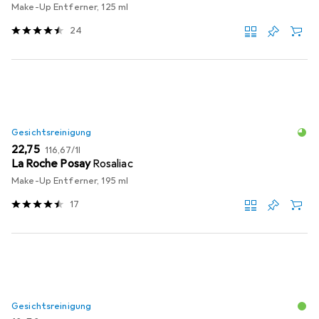
Make-Up Entferner, 125 ml
24
Gesichtsreinigung
EUR
EUR
22,75
116,67
/
1l
La Roche Posay
Rosaliac
Make-Up Entferner, 195 ml
17
Gesichtsreinigung