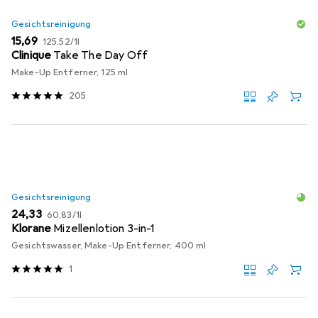
Gesichtsreinigung
EUR
EUR
15,69
125,52
/
1l
Clinique
Take The Day Off
Make-Up Entferner, 125 ml
205
Gesichtsreinigung
EUR
EUR
24,33
60,83
/
1l
Klorane
Mizellenlotion 3-in-1
Gesichtswasser, Make-Up Entferner, 400 ml
1