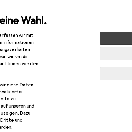
eine Wahl.
erfassen wir mit
Haarpflege + Haarstyling
Haarstyling
Haarfarbe
L
en Informationen
ungsverhalten
en wir, um dir
funktionen wie den
wir diese Daten
onalisierte
eite zu
 auf unseren und
zuzeigen. Dazu
Dritte und
rden.