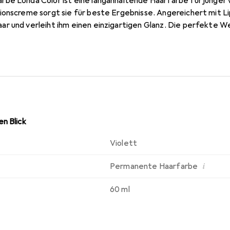
be Londa Color ist eine langanhaltende Haarfarbe für jünger
ionscreme sorgt sie für beste Ergebnisse. Angereichert mit Li
r und verleiht ihm einen einzigartigen Glanz. Die perfekte 
eckende Duft machen das Färben angenehmer.
n Blick
Violett
i
Permanente Haarfarbe
60 ml