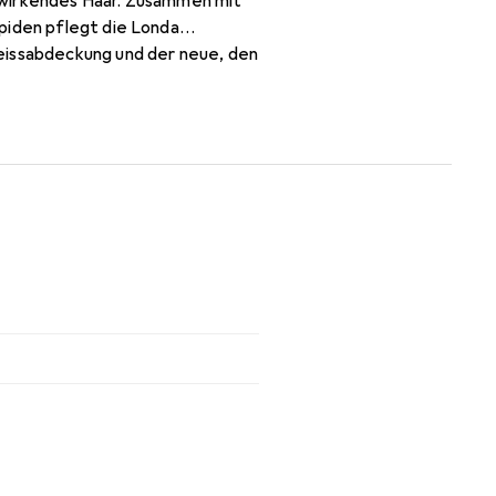
 wirkendes Haar. Zusammen mit
piden pflegt die Londa
Weissabdeckung und der neue, den