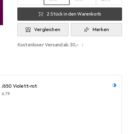
2 Stück in den Warenkorb
Vergleichen
Merken
i
Kostenloser Versand ab 30,–
/650 Violett-rot
EUR
6,79