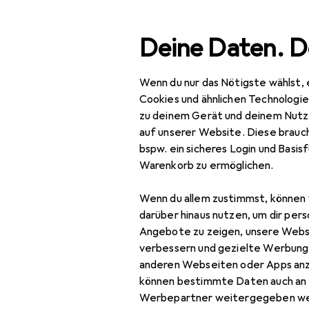
Suche
Deine Daten. D
Wenn du nur das Nötigste wählst, 
Navigation nach Kategorien
Gesamtsortiment
Beauty + Gesundheit
Gesamtsortiment
Cookies und ähnlichen Technologi
zu deinem Gerät und deinem Nutz
Beauty +
auf unserer Website. Diese brauch
Gesundheit
bspw. ein sicheres Login und Basis
Warenkorb zu ermöglichen.
Haarpflege +
Haarstyling
Wenn du allem zustimmst, können 
darüber hinaus nutzen, um dir pers
Haarstyling
Angebote zu zeigen, unsere Webs
Haarfarbe
verbessern und gezielte Werbung
anderen Webseiten oder Apps an
Haargel + Haarwachs
können bestimmte Daten auch an 
Werbepartner weitergegeben we
Haarschaum