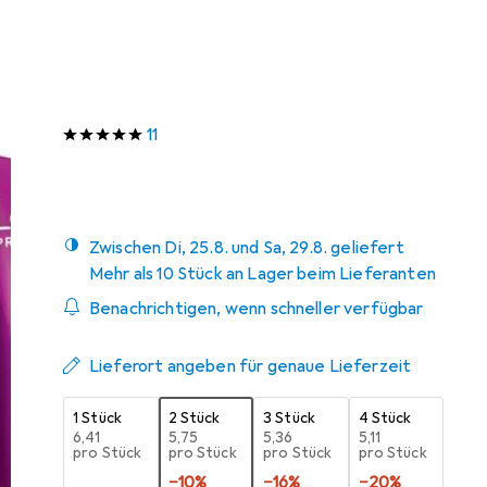
Schneller lieferbar
Angebot für
EUR
12,63
Bewertungen
11
Zwischen Di, 25.8. und Sa, 29.8. geliefert
Mehr als 10 Stück an Lager beim Lieferanten
Benachrichtigen, wenn schneller verfügbar
Lieferort angeben für genaue Lieferzeit
1 Stück
2 Stück
3 Stück
4 Stück
EUR
6,41
EUR
5,75
EUR
5,36
EUR
5,11
pro Stück
pro Stück
pro Stück
pro Stück
−
10
%
−
16
%
−
20
%