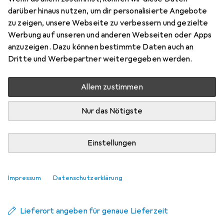
schwarz
darüber hinaus nutzen, um dir personalisierte Angebote
zu zeigen, unsere Webseite zu verbessern und gezielte
Schwarz
Werbung auf unseren und anderen Webseiten oder Apps
Preis in EUR inkl. MwSt.
anzuzeigen. Dazu können bestimmte Daten auch an
Dritte und Werbepartner weitergegeben werden.
Schneller lieferbar
Angebot für
EUR
14,43
Allem zustimmen
Bewertungen
Nur das Nötigste
11
Einstellungen
Zwischen Mi, 26.8. und Fr, 28.8. geliefert
Mehr als 10 Stück bestellt
Impressum
Datenschutzerklärung
Benachrichtigen, wenn schneller verfügbar
Lieferort angeben für genaue Lieferzeit