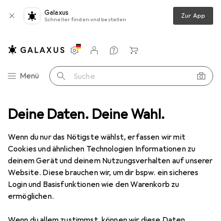
Galaxus
Zur App
Schneller finden und bestellen
Einstellungen
Kundenkonto
Vergleichslisten
Merklisten
Warenkorb
Navigation nach Kategorien
Menü
Suche
arstyling
Deine Daten. Deine Wahl.
Haarfarbe
Londa Cremehaarfarbe Color 2/0 schwarz
Wenn du nur das Nötigste wählst, erfassen wir mit
Cookies und ähnlichen Technologien Informationen zu
4 Bilder
deinem Gerät und deinem Nutzungsverhalten auf unserer
Website. Diese brauchen wir, um dir bspw. ein sicheres
MENGENRABATT
Login und Basisfunktionen wie den Warenkorb zu
ermöglichen.
EUR
8,96
Spare
EUR
1,–
EUR
149,33
/
1l
Londa
Cremehaarfarbe Color 2/0
Wenn du allem zustimmst, können wir diese Daten