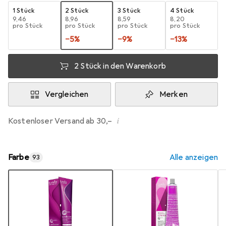
1 Stück
2 Stück
3 Stück
4 Stück
EUR
9,46
EUR
8,96
EUR
8,59
EUR
8,20
pro Stück
pro Stück
pro Stück
pro Stück
−
5
%
−
9
%
−
13
%
2 Stück in den Warenkorb
Vergleichen
Merken
i
Kostenloser Versand ab 30,–
Farbe
Alle anzeigen
93