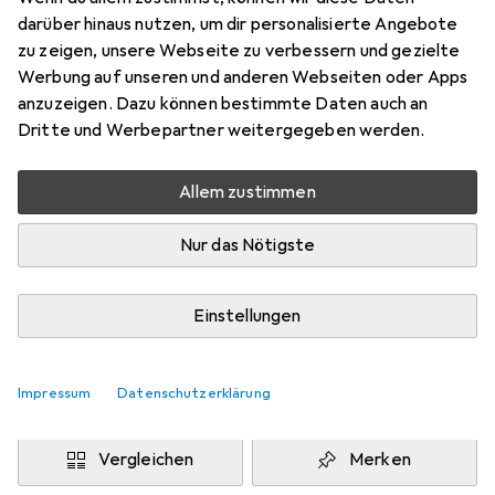
6/56 dunkelblond rot-violett
darüber hinaus nutzen, um dir personalisierte Angebote
Preis in EUR inkl. MwSt.
zu zeigen, unsere Webseite zu verbessern und gezielte
Werbung auf unseren und anderen Webseiten oder Apps
Bewertungen
anzuzeigen. Dazu können bestimmte Daten auch an
11
Dritte und Werbepartner weitergegeben werden.
Allem zustimmen
Zwischen Di, 11.8. und Mi, 12.8. geliefert
Nur 3 Stück an Lager beim Drittanbieter
Nur das Nötigste
Lieferort angeben für genaue Lieferzeit
i
Angebot von
Einstellungen
BeautyHair24
DE
Impressum
Datenschutzerklärung
In den Warenkorb
Vergleichen
Merken