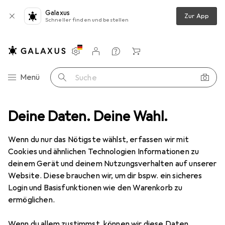
Galaxus
Zur App
Schneller finden und bestellen
Einstellungen
Kundenkonto
Vergleichslisten
Merklisten
Warenkorb
Navigation nach Kategorien
Menü
Suche
rfarbe
Deine Daten. Deine Wahl.
Londa Cremehaarfarbe Color 6/56 dunkelblond rot-violett
Wenn du nur das Nötigste wählst, erfassen wir mit
Cookies und ähnlichen Technologien Informationen zu
2 Bilder
deinem Gerät und deinem Nutzungsverhalten auf unserer
Website. Diese brauchen wir, um dir bspw. ein sicheres
EUR
14,15
EUR
235,84
/
1l
Login und Basisfunktionen wie den Warenkorb zu
Londa
Cremehaarfarbe Color 6/56
ermöglichen.
dunkelblond rot-violett
Wenn du allem zustimmst, können wir diese Daten