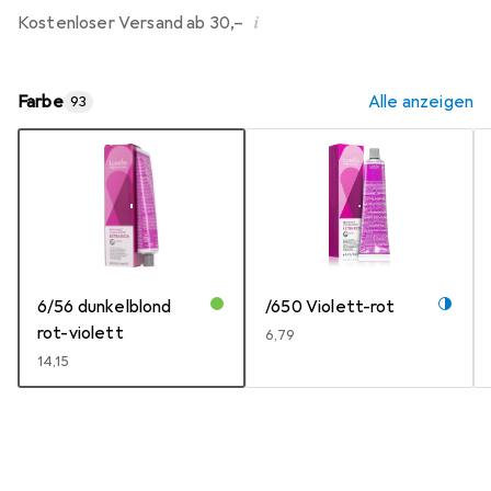
i
Kostenloser Versand ab 30,–
Farbe
Alle anzeigen
93
6/56 dunkelblond
/650 Violett-rot
rot-violett
EUR
6,79
EUR
14,15