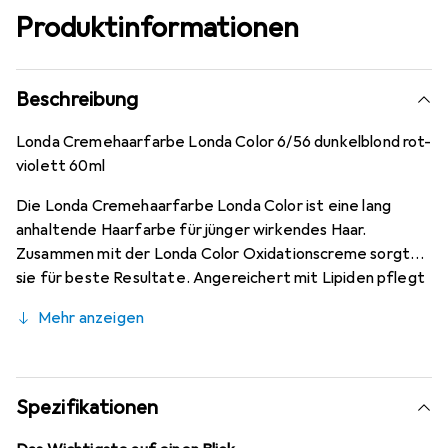
Produktinformationen
Beschreibung
Londa Cremehaarfarbe Londa Color 6/56 dunkelblond rot-
violett 60ml
Die Londa Cremehaarfarbe Londa Color ist eine lang
anhaltende Haarfarbe für jünger wirkendes Haar.
Zusammen mit der Londa Color Oxidationscreme sorgt
sie für beste Resultate. Angereichert mit Lipiden pflegt
die Londa Cremehaarfarbe das Haar und verleiht ihm
Mehr anzeigen
einen einzigartigen Glanz. Die perfekte Weissabdeckung
und der neue, den Ammoniakgeruch überdeckende Duft
machen das Colorieren angenehmer. Die Color-Pro-
Technologie in der Londa Cremehaarfarbe mit
Spezifikationen
haaraffinen Bestandteilen bereitet das Haar optimal auf
die Aufnahme der Farbstoffe vor. Die Farbpigmente