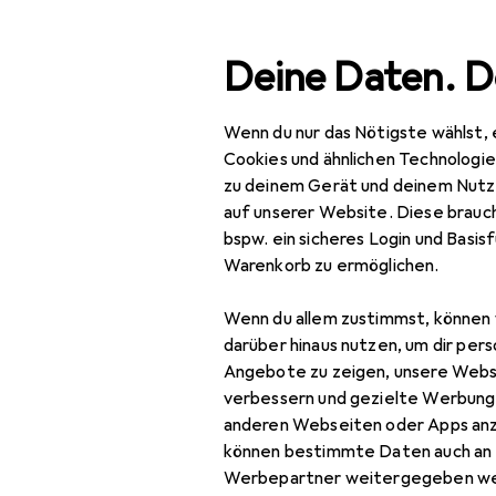
Suche
Deine Daten. D
Wenn du nur das Nötigste wählst, 
Navigation nach Kategorien
Gesamtsortiment
Bea
Gesamtsortiment
Cookies und ähnlichen Technologi
zu deinem Gerät und deinem Nutz
Beauty +
auf unserer Website. Diese brauch
Gesundheit
bspw. ein sicheres Login und Basis
Warenkorb zu ermöglichen.
Make-up
Wenn du allem zustimmst, können 
Augen
darüber hinaus nutzen, um dir pers
Augenbrauenfarbe
Angebote zu zeigen, unsere Webs
verbessern und gezielte Werbung
Augenbrauengel
anderen Webseiten oder Apps an
können bestimmte Daten auch an 
Augenbrauenpuder
Werbepartner weitergegeben we