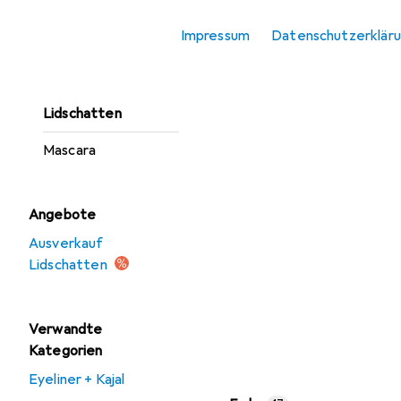
Augenbrauenstift
Impressum
Datenschutzerklär
Eyeliner + Kajal
Künstliche Wimpern
Lidschatten
Mascara
Angebote
Ausverkauf
Lidschatten
Verwandte
Kategorien
Eyeliner + Kajal