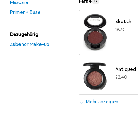
Farbe
17
Mascara
Primer + Base
Sketch
EUR
19,76
Dazugehörig
Zubehör Make-up
Antiqued
EUR
22,40
Mehr anzeigen
Dunkelgrü
EUR
20,52
Jingle Bal
Red Brick
Sable
Soba
Triennial
Vex
EUR
23,53
EUR
26,78
EUR
23,91
EUR
32,82
EUR
19,99
EUR
17,08