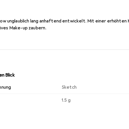
w unglaublich lang anhaftend entwickelt. Mit einer erhöhten
nsives Make-up zaubern.
n Blick
hnung
Sketch
1.5 g