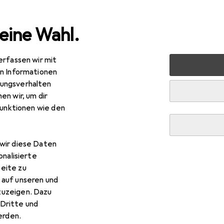
eine Wahl.
erfassen wir mit
uty + Gesundheit
Make-up
Augen
Lidschatten
M
en Informationen
ungsverhalten
en wir, um dir
funktionen wie den
wir diese Daten
onalisierte
eite zu
 auf unseren und
zuzeigen. Dazu
Dritte und
rden.