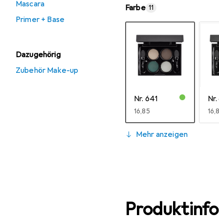
Mascara
Farbe
11
Primer + Base
Dazugehörig
Zubehör Make-up
Nr. 641
Nr.
EUR
16,85
EU
16,
Mehr anzeigen
Produktinf
Nr. 644
Nr.
EUR
16,85
EU
16,