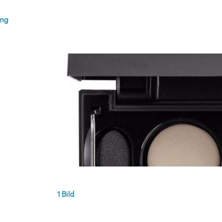
ung
1 Bild