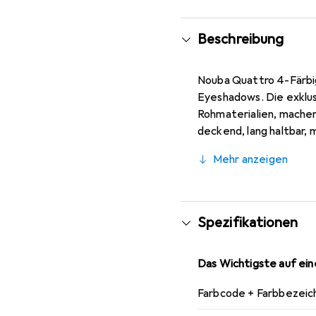
Beschreibung
Nouba Quattro 4-Färbiger Eyeshadow Nr. 641 Nouba Qua
Eyeshadows. Die exklusi
Rohmaterialien, machen 
deckend, lang haltbar, 
für Highlights, 2 Mediu
Mehr anzeigen
und lichtreflektierend
Effekt. Rosmarin-Extr
Anwendung: Den Nouba Qu
dry Anwendung möglich
Spezifikationen
Das Wichtigste auf eine
Farbcode + Farbbezeic