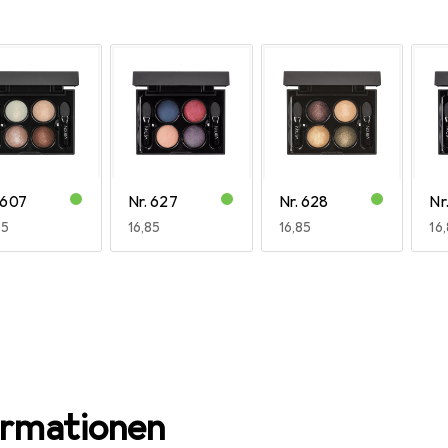
 607
Nr. 627
Nr. 628
Nr
R
85
EUR
16,85
EUR
16,85
EU
16
ormationen
 645
Nr. 647
Nr. 648
R
85
EUR
16,85
EUR
28,31