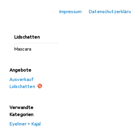
Augenbrauenstift
Impressum
Datenschutzerklär
Eyeliner + Kajal
Künstliche Wimpern
Lidschatten
Mascara
Angebote
Ausverkauf
Lidschatten
Verwandte
Kategorien
Eyeliner + Kajal