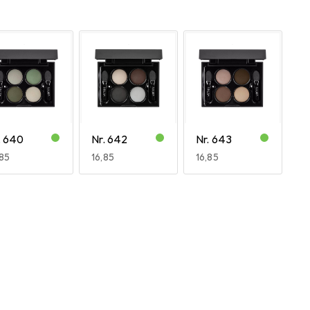
. 640
Nr. 642
Nr. 643
R
,85
EUR
16,85
EUR
16,85