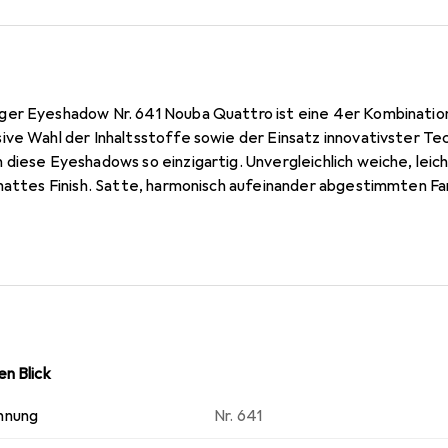
ttro ist eine 4er Kombinationen an gebackenen matten
ve Wahl der Inhaltsstoffe sowie der Einsatz innovativster Tec
diese Eyeshadows so einzigartig. Unvergleichlich weiche, leic
mattes Finish. Satte, harmonisch aufeinander abgestimmten Farb
m-Farben für Multi-Color-Effekte, 1 dunkle Farbe als Eyeliner 
e Pigmente halten den Hydro-Lipidfilm aufrecht und bewirken 
akt wirkt als Antioxidant und beruhigend. Sonnenblumenöl mi
attro mit Lidschattenpinseln Nr. 10, 11, 12, 13 und/oder Appli
.
n Blick
hnung
Nr. 641