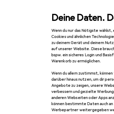
Suche
Deine Daten. D
Wenn du nur das Nötigste wählst, 
Navigation nach Kategorien
Gesamtsortiment
Bea
Gesamtsortiment
Cookies und ähnlichen Technologi
zu deinem Gerät und deinem Nutz
Beauty +
auf unserer Website. Diese brauch
Gesundheit
bspw. ein sicheres Login und Basis
Warenkorb zu ermöglichen.
Make-up
Wenn du allem zustimmst, können 
Augen
darüber hinaus nutzen, um dir pers
Augenbrauenfarbe
Angebote zu zeigen, unsere Webs
verbessern und gezielte Werbung
Augenbrauengel
anderen Webseiten oder Apps an
können bestimmte Daten auch an 
Augenbrauenpuder
Werbepartner weitergegeben we