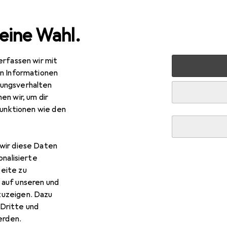
eine Wahl.
erfassen wir mit
uty + Gesundheit
Make-up
Augen
Lidschatten
No
en Informationen
ungsverhalten
en wir, um dir
funktionen wie den
wir diese Daten
onalisierte
eite zu
 auf unseren und
zuzeigen. Dazu
Dritte und
rden.