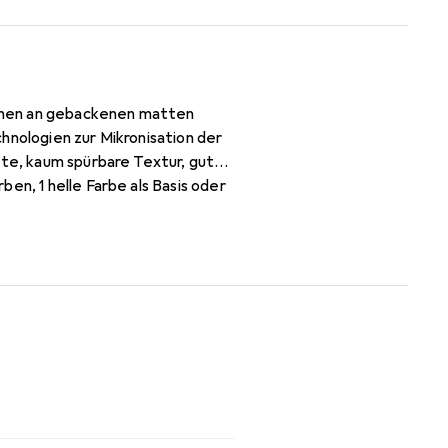
hnologien zur Mikronisation der
hte, kaum spürbare Textur, gut
en, 1 helle Farbe als Basis oder
oder Kontrast. Lipophile Puder
einen optischen Anti-Aging-
t weichmachendem Effekt.
kator Nr. 14 auftragen. Wet and