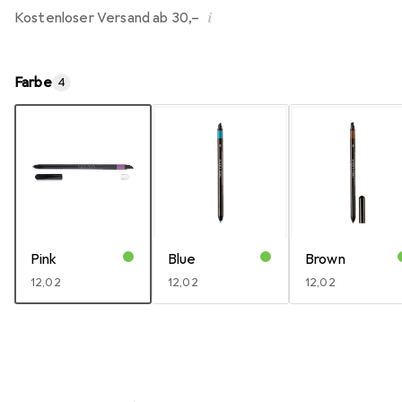
i
Kostenloser Versand ab 30,–
Farbe
4
Pink
Blue
Brown
EUR
12,02
EUR
12,02
EUR
12,02