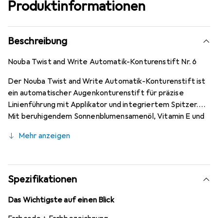
Produktinformationen
Beschreibung
Nouba Twist and Write Automatik-Konturenstift Nr. 6
Der Nouba Twist and Write Automatik-Konturenstift ist
ein automatischer Augenkonturenstift für präzise
Linienführung mit Applikator und integriertem Spitzer.
Mit beruhigendem Sonnenblumensamenöl, Vitamin E und
C, mit Anti-Aging Wirkung und filmbildenden Harzen für
Mehr anzeigen
die wasserfeste Formulierung.
Spezifikationen
Das Wichtigste auf einen Blick