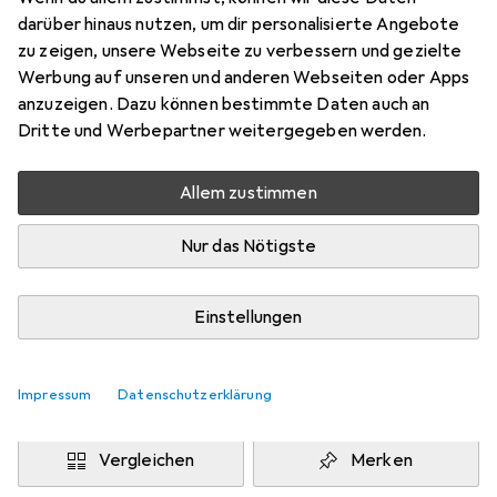
Pink
darüber hinaus nutzen, um dir personalisierte Angebote
Preis in EUR inkl. MwSt.
zu zeigen, unsere Webseite zu verbessern und gezielte
Werbung auf unseren und anderen Webseiten oder Apps
Marke
Bewertungen
anzuzeigen. Dazu können bestimmte Daten auch an
Mehr von Nouba
Dritte und Werbepartner weitergegeben werden.
Allem zustimmen
Zwischen Fr, 7.8. und Mo, 10.8. geliefert
Mehr als 10 Stück an Lager beim Drittanbieter
Nur das Nötigste
Lieferort angeben für genaue Lieferzeit
i
Angebot von
Einstellungen
BeautyHair24
DE
Impressum
Datenschutzerklärung
In den Warenkorb
Vergleichen
Merken