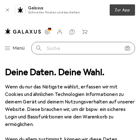
Galaxus
Zur App
Schneller finden und bestellen
Einstellungen
Kundenkonto
Vergleichslisten
Merklisten
Warenkorb
Navigation nach Kategorien
Menü
Suche
Eyeliner + Kajal
Deine Daten. Deine Wahl.
Nouba Twist & Write Automatik-Konturenstift Nr.6
Wenn du nur das Nötigste wählst, erfassen wir mit
Cookies und ähnlichen Technologien Informationen zu
4 Bilder
deinem Gerät und deinem Nutzungsverhalten auf unserer
Website. Diese brauchen wir, um dir bspw. ein sicheres
EUR
12,02
Login und Basisfunktionen wie den Warenkorb zu
Nouba
Twist & Write Automatik-
ermöglichen.
Konturenstift Nr.6
Wenn du allem zustimmst, können wir diese Daten