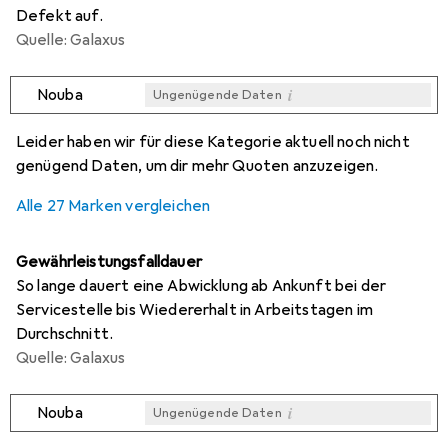
Defekt auf.
Quelle: Galaxus
i
Nouba
Ungenügende Daten
i
i
i
i
Ungenügende Daten
Ungenügende Daten
Ungenügende Daten
Ungenügende Daten
Leider haben wir für diese Kategorie aktuell noch nicht
genügend Daten, um dir mehr Quoten anzuzeigen.
Alle 27 Marken vergleichen
Gewährleistungsfalldauer
So lange dauert eine Abwicklung ab Ankunft bei der
Servicestelle bis Wiedererhalt in Arbeitstagen im
Durchschnitt.
Quelle: Galaxus
i
Nouba
Ungenügende Daten
i
i
i
i
Ungenügende Daten
Ungenügende Daten
Ungenügende Daten
Ungenügende Daten