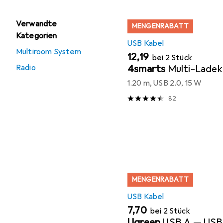
Verwandte
MENGENRABATT
Kategorien
USB Kabel
Multiroom System
EUR
12,19
bei 2 Stück
4smarts
Multi-Ladek
Radio
1.20 m, USB 2.0, 15 W
82
MENGENRABATT
USB Kabel
EUR
7,70
bei 2 Stück
Ugreen
USB A — USB