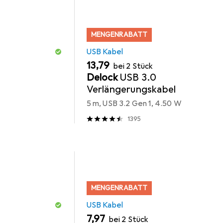
MENGENRABATT
USB Kabel
EUR
13,79
bei 2 Stück
Delock
USB 3.0
Verlängerungskabel
5 m, USB 3.2 Gen 1, 4.50 W
1395
MENGENRABATT
USB Kabel
EUR
7,97
bei 2 Stück