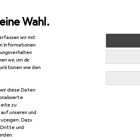
eine Wahl.
erfassen wir mit
 Multimedia
Audio
Lautsprecher
Bluetooth Lautspre
en Informationen
ungsverhalten
en wir, um dir
funktionen wie den
R
,16
ompods
Beachboom
wir diese Daten
onalisierte
eite zu
 auf unseren und
zuzeigen. Dazu
Dritte und
r Boompods Beachboom
rden.