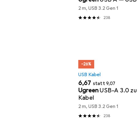
2 m, USB 3.2 Gen 1
238
−26%
USB Kabel
EUR
EUR
6,67
statt
9,07
Ugreen
USB-A 3.0 zu
Kabel
2 m, USB 3.2 Gen 1
238