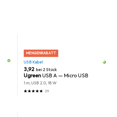
e USB Kabel.
MENGENRABATT
USB Kabel
EUR
3,92
bei 2 Stück
Ugreen
USB A — Micro USB
1 m, USB 2.0, 18 W
29