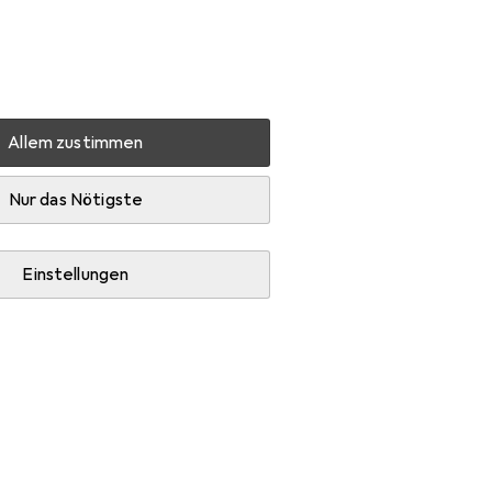
Einstellungen
Kundenkonto
Vergleichslisten
Merklisten
Warenkorb
Anmelden
Allem zustimmen
cher
Boompods Beachboom
Zubehör
Nur das Nötigste
Einstellungen