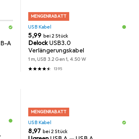
MENGENRABATT
USB Kabel
EUR
5,99
bei 2 Stück
Delock
USB3.0
SB-A
Verlängerungskabel
1 m, USB 3.2 Gen 1, 4.50 W
1395
MENGENRABATT
USB Kabel
EUR
8,97
bei 2 Stück
r
Ugreen
USB A — USB A