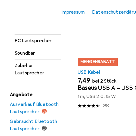
Hier findest du passende
Monitor
Impressum
Datenschutzerklär
Lautsprecher
Sortieren nach
:
Relevanz
PA Lautsprecher
Produktliste
PC Lautsprecher
Soundbar
MENGENRABATT
Zubehör
USB Kabel
Lautsprecher
EUR
7,49
bei 2 Stück
Baseus
USB A – USB 
Angebote
1 m, USB 2.0, 15 W
Ausverkauf Bluetooth
259
Lautsprecher
Gebraucht Bluetooth
Lautsprecher