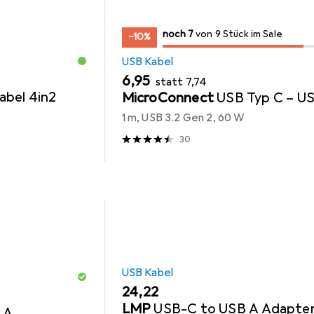
7
7
noch 7
/ 9
/ 9 im Sale
von 9 Stück im Sale
−10%
USB Kabel
EUR
EUR
6,95
statt
7,74
abel 4in2
MicroConnect
USB Typ C – U
1 m, USB 3.2 Gen 2, 60 W
30
USB Kabel
EUR
24,22
LMP
USB-C to USB A Adapte
 A