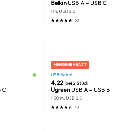
Belkin
USB A – USB C
1 m, USB 2.0
63
MENGENRABATT
USB Kabel
EUR
4,22
bei 2 Stück
B C
Ugreen
USB A – USB B
1.50 m, USB 2.0
10