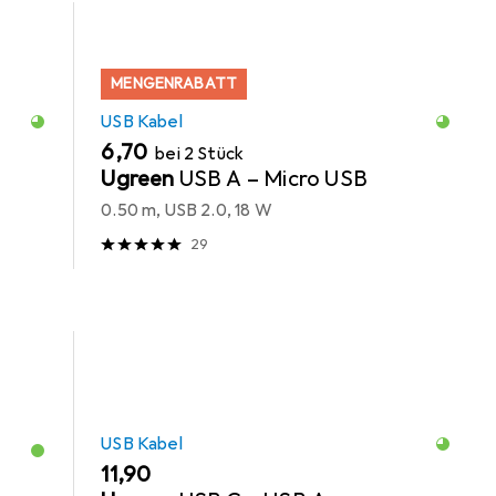
MENGENRABATT
USB Kabel
EUR
6,70
bei 2 Stück
Ugreen
USB A – Micro USB
0.50 m, USB 2.0, 18 W
29
USB Kabel
EUR
11,90