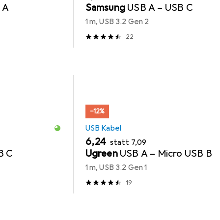
 A
Samsung
USB A – USB C
1 m, USB 3.2 Gen 2
22
−12%
USB Kabel
EUR
EUR
6,24
statt
7,09
B C
Ugreen
USB A – Micro USB B
1 m, USB 3.2 Gen 1
19