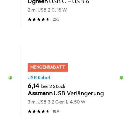
Ugreen
USB C – USB A
2 m, USB 2.0, 18 W
255
MENGENRABATT
USB Kabel
EUR
6,14
bei 2 Stück
Assmann
USB Verlängerung
3 m, USB 3.2 Gen 1, 4.50 W
189