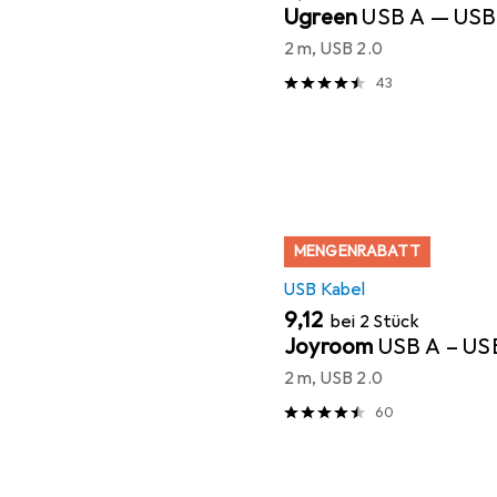
Ugreen
USB A — USB
2 m, USB 2.0
43
MENGENRABATT
USB Kabel
EUR
9,12
bei 2 Stück
Joyroom
USB A – US
2 m, USB 2.0
60