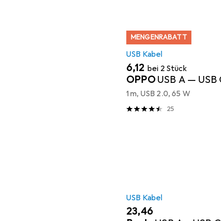
MENGENRABATT
USB Kabel
EUR
6,12
bei 2 Stück
OPPO
USB A — USB 
1 m, USB 2.0, 65 W
25
USB Kabel
EUR
23,46