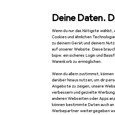
Suche
Deine Daten. D
Wenn du nur das Nötigste wählst, 
Navigation nach Kategorien
Gesamtsortiment
IT +
Gesamtsortiment
Cookies und ähnlichen Technologi
zu deinem Gerät und deinem Nutz
IT + Multimedia
auf unserer Website. Diese brauch
bspw. ein sicheres Login und Basis
Audio
EU
39
Warenkorb zu ermöglichen.
Bo
Lautsprecher
5 h
Wenn du allem zustimmst, können 
Bluetooth
darüber hinaus nutzen, um dir pers
Lautsprecher
Angebote zu zeigen, unsere Webs
verbessern und gezielte Werbung
Einbaulautsprecher
anderen Webseiten oder Apps an
können bestimmte Daten auch an 
HiFi + Heimkino
Zubehör fü
Werbepartner weitergegeben we
Lautsprecher