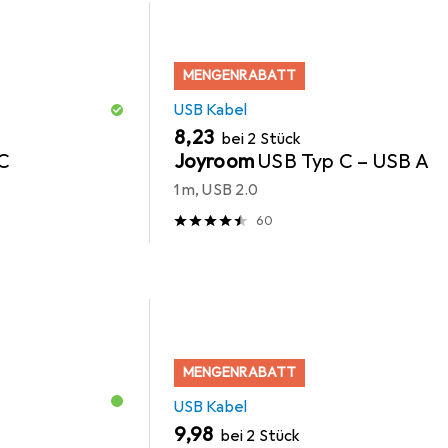
MENGENRABATT
USB Kabel
EUR
8,23
bei 2 Stück
C
Joyroom
USB Typ C – USB A
1 m, USB 2.0
60
MENGENRABATT
USB Kabel
EUR
9,98
bei 2 Stück