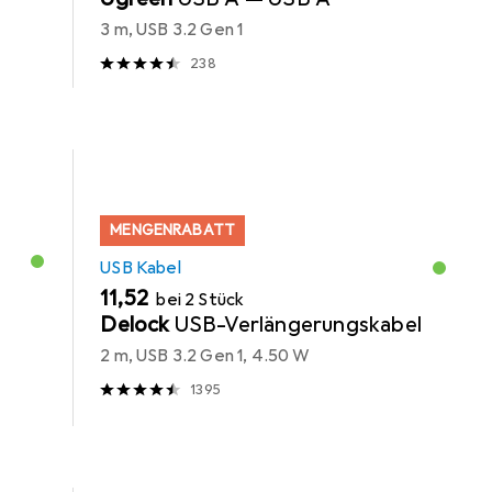
3 m, USB 3.2 Gen 1
238
MENGENRABATT
USB Kabel
EUR
11,52
bei 2 Stück
Delock
USB-Verlängerungskabel
2 m, USB 3.2 Gen 1, 4.50 W
1395