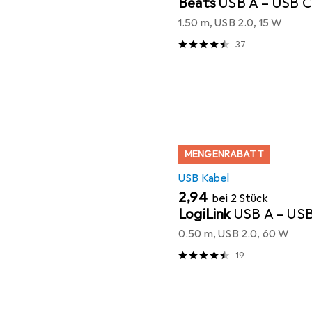
Beats
USB A – USB C
1.50 m, USB 2.0, 15 W
37
MENGENRABATT
USB Kabel
EUR
2,94
bei 2 Stück
LogiLink
USB A – US
0.50 m, USB 2.0, 60 W
19