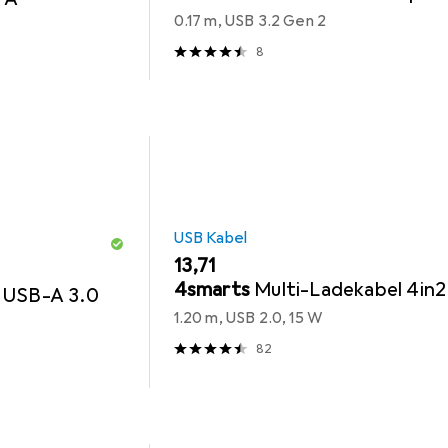
0.17 m, USB 3.2 Gen 2
8
USB Kabel
EUR
13,71
4smarts
Multi-Ladekabel 4in2
 USB-A 3.0
1.20 m, USB 2.0, 15 W
82