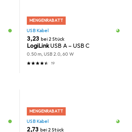
MENGENRABATT
USB Kabel
EUR
3,23
bei 2 Stück
LogiLink
USB A – USB C
0.50 m, USB 2.0, 60 W
19
MENGENRABATT
USB Kabel
EUR
2,73
bei 2 Stück