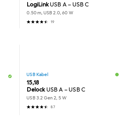
LogiLink
USB A – USB C
0.50 m, USB 2.0, 60 W
19
USB Kabel
EUR
15,18
Delock
USB A – USB C
USB 3.2 Gen 2, 5 W
87