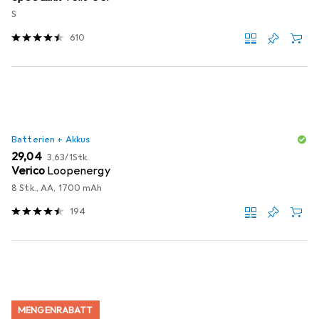
S
610
Batterien + Akkus
EUR
EUR
29,04
3,63
/
1Stk.
Verico
Loopenergy
8 Stk., AA, 1700 mAh
194
MENGENRABATT