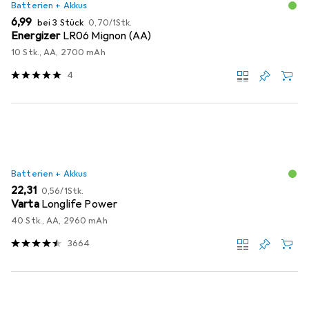
Batterien + Akkus
EUR
EUR
6,99
bei 3 Stück
0,70
/
1Stk.
Energizer
LR06 Mignon (AA)
10 Stk., AA, 2700 mAh
4
Batterien + Akkus
EUR
EUR
22,31
0,56
/
1Stk.
Varta
Longlife Power
40 Stk., AA, 2960 mAh
3664