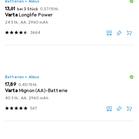
Batterien + Akkus
EUR
EUR
13,61
bei 3 Stück
0,57
/
1Stk.
Varta
Longlife Power
24 Stk., AA, 2960 mAh
3664
Batterien + Akkus
EUR
EUR
17,89
0,45
/
1Stk.
Varta
Mignon (AA)-Batterie
40 Stk., AA, 2960 mAh
567