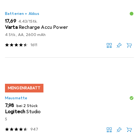
Batterien + Akkus
EUR
EUR
17,69
4,43
/
1Stk.
Varta
Recharge Accu Power
4 Stk., AA, 2600 mAh
1611
MENGENRABATT
Mausmatte
EUR
7,98
bei 2 Stück
Logitech
Studio
S
947