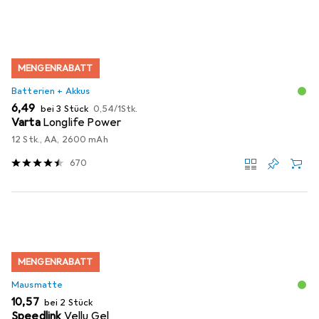
MENGENRABATT
Batterien + Akkus
EUR
EUR
6,49
bei 3 Stück
0,54
/
1Stk.
Varta
Longlife Power
12 Stk., AA, 2600 mAh
670
MENGENRABATT
Mausmatte
EUR
10,57
bei 2 Stück
Speedlink
Vellu Gel