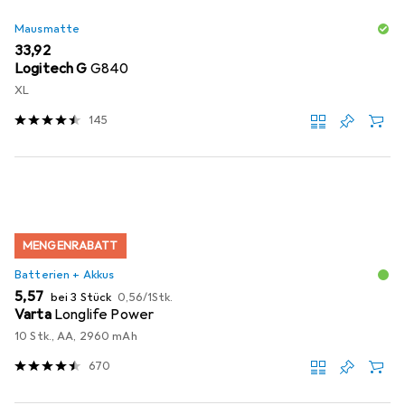
Mausmatte
EUR
33,92
Logitech G
G840
XL
145
MENGENRABATT
Batterien + Akkus
EUR
EUR
5,57
bei 3 Stück
0,56
/
1Stk.
Varta
Longlife Power
10 Stk., AA, 2960 mAh
670