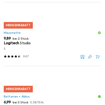
MENGENRABATT
Mausmatte
EUR
9,89
bei 2 Stück
Logitech
Studio
S
947
MENGENRABATT
Batterien + Akkus
EUR
EUR
6,99
bei 3 Stück
0,58
/
1Stk.