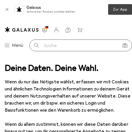
Galaxus
Zur App
Schneller finden und bestellen
Einstellungen
Kundenkonto
Vergleichslisten
Merklisten
Warenkorb
Navigation nach Kategorien
Menü
Suche
s
Deine Daten. Deine Wahl.
Connect IT FOR HEALTH DOODLE (CMO-2705-DD)
Zubehör
Wenn du nur das Nötigste wählst, erfassen wir mit Cookies
EUR
25,90
und ähnlichen Technologien Informationen zu deinem Gerät
Connect IT
FOR HEALTH DOODLE
(CMO-2705-DD)
und deinem Nutzungsverhalten auf unserer Website. Diese
Kabellos
brauchen wir, um dir bspw. ein sicheres Login und
Basisfunktionen wie den Warenkorb zu ermöglichen.
Wenn du allem zustimmst, können wir diese Daten darüber
hinaus nutzen, um dir personalisierte Angebote zu zeigen,