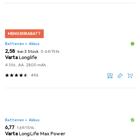
MENGENRABATT
Batterien + Akkus
EUR
EUR
2,58
bei 3 Stück
0,64
/
1Stk.
Varta
Longlife
4 Stk., AA, 2800 mAh
496
Batterien + Akkus
EUR
EUR
6,77
1,69
/
1Stk.
Varta
LongLife Max Power