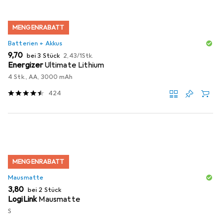
MENGENRABATT
Batterien + Akkus
EUR
EUR
9,70
bei 3 Stück
2,43
/
1Stk.
Energizer
Ultimate Lithium
4 Stk., AA, 3000 mAh
424
MENGENRABATT
Mausmatte
EUR
3,80
bei 2 Stück
LogiLink
Mausmatte
S