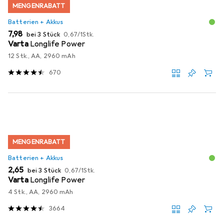
MENGENRABATT
Batterien + Akkus
EUR
EUR
7,98
bei 3 Stück
0,67
/
1Stk.
Varta
Longlife Power
12 Stk., AA, 2960 mAh
670
MENGENRABATT
Batterien + Akkus
EUR
EUR
2,65
bei 3 Stück
0,67
/
1Stk.
Varta
Longlife Power
4 Stk., AA, 2960 mAh
3664