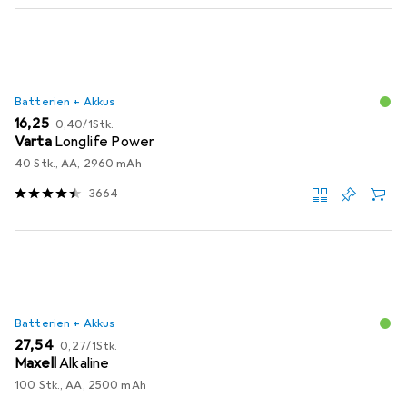
Batterien + Akkus
EUR
EUR
16,25
0,40
/
1Stk.
Varta
Longlife Power
40 Stk., AA, 2960 mAh
3664
Batterien + Akkus
EUR
EUR
27,54
0,27
/
1Stk.
Maxell
Alkaline
100 Stk., AA, 2500 mAh