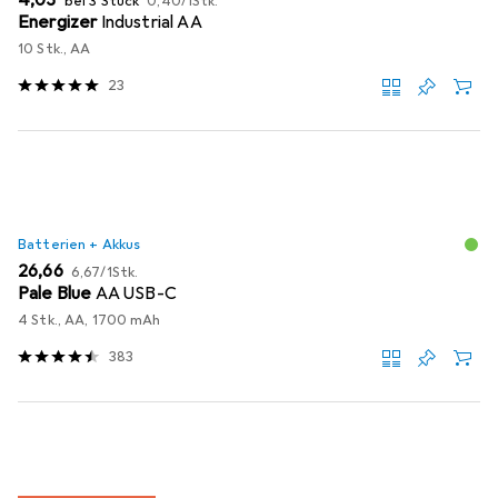
bei 3 Stück
0,40
/
1Stk.
Energizer
Industrial AA
10 Stk., AA
23
Batterien + Akkus
EUR
EUR
26,66
6,67
/
1Stk.
Pale Blue
AA USB-C
4 Stk., AA, 1700 mAh
383