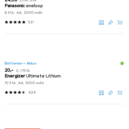
3,04
/
1Stk.
Panasonic
eneloop
8 Stk., AA, 2000 mAh
521
Batterien + Akkus
EUR
EUR
20,–
2,–
/
1Stk.
Energizer
Ultimate Lithium
10 Stk., AA, 3000 mAh
424