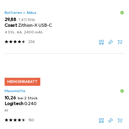
Batterien + Akkus
EUR
EUR
29,88
7,47
/
1Stk.
Coast
Zithion-X USB-C
4 Stk., AA, 2400 mAh
236
MENGENRABATT
Mausmatte
EUR
10,26
bei 2 Stück
Logitech
G240
M
183