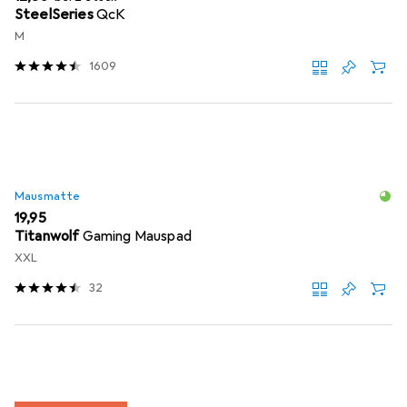
SteelSeries
QcK
M
1609
Mausmatte
EUR
19,95
Titanwolf
Gaming Mauspad
XXL
32