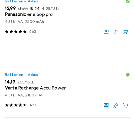
Batterien + Akkus
EUR
EUR
EUR
16,99
statt
18,24
4,25
/
1Stk.
Panasonic
eneloop pro
4 Stk., AA, 2500 mAh
663
Batterien + Akkus
EUR
EUR
14,19
3,55
/
1Stk.
Varta
Recharge Accu Power
4 Stk., AA, 2100 mAh
1611