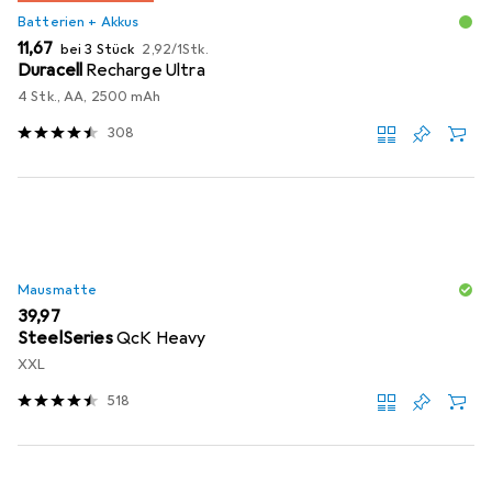
Batterien + Akkus
EUR
EUR
11,67
bei 3 Stück
2,92
/
1Stk.
Duracell
Recharge Ultra
4 Stk., AA, 2500 mAh
308
Mausmatte
EUR
39,97
SteelSeries
QcK Heavy
XXL
518