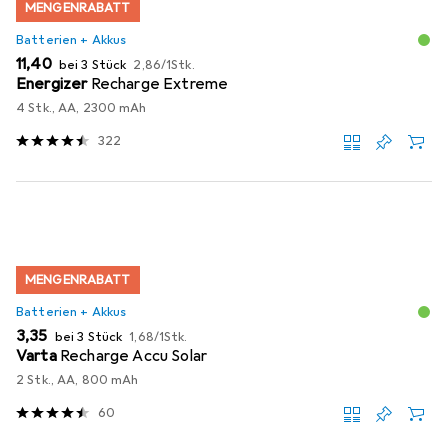
MENGENRABATT
Batterien + Akkus
EUR
EUR
11,40
bei 3 Stück
2,86
/
1Stk.
Energizer
Recharge Extreme
4 Stk., AA, 2300 mAh
322
MENGENRABATT
Batterien + Akkus
EUR
EUR
3,35
bei 3 Stück
1,68
/
1Stk.
Varta
Recharge Accu Solar
2 Stk., AA, 800 mAh
60