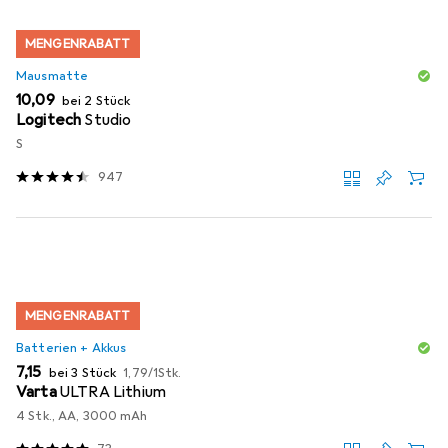
MENGENRABATT
Mausmatte
EUR
10,09
bei 2 Stück
Logitech
Studio
S
947
MENGENRABATT
Batterien + Akkus
EUR
EUR
7,15
bei 3 Stück
1,79
/
1Stk.
Varta
ULTRA Lithium
4 Stk., AA, 3000 mAh