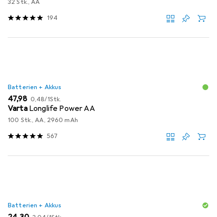
32 Stk., AA
194
Batterien + Akkus
EUR
EUR
47,98
0,48
/
1Stk.
Varta
Longlife Power AA
100 Stk., AA, 2960 mAh
567
Batterien + Akkus
EUR
EUR
24,30