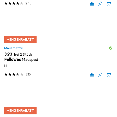
245
MENGENRABATT
Mausmatte
EUR
3,93
bei 2 Stück
Fellowes
Mauspad
M
215
MENGENRABATT