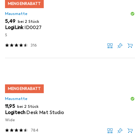
MENGENRABATT
Mausmatte
EUR
5,49
bei 2 Stück
LogiLink
ID0027
S
316
MENGENRABATT
Mausmatte
EUR
11,95
bei 2 Stück
Logitech
Desk Mat Studio
Wide
784