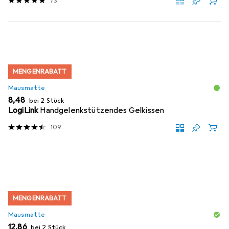
73
MENGENRABATT
Mausmatte
EUR
8,48
bei 2 Stück
LogiLink
Handgelenkstützendes Gelkissen
109
MENGENRABATT
Mausmatte
EUR
12,86
bei 2 Stück