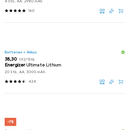
4 Stk., AA, 2980 mAh
160
Batterien + Akkus
EUR
EUR
38,30
1,92
/
1Stk.
Energizer
Ultimate Lithium
20 Stk., AA, 3000 mAh
424
−7%