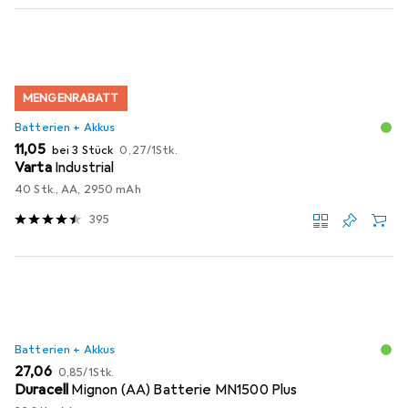
MENGENRABATT
Batterien + Akkus
EUR
EUR
11,05
bei 3 Stück
0,27
/
1Stk.
Varta
Industrial
40 Stk., AA, 2950 mAh
395
Batterien + Akkus
EUR
EUR
27,06
0,85
/
1Stk.
Duracell
Mignon (AA) Batterie MN1500 Plus