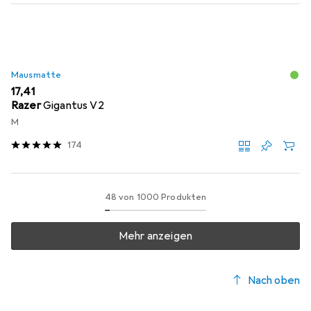
Mausmatte
EUR
17,41
Razer
Gigantus V2
M
174
48 von 1000 Produkten
Mehr anzeigen
Nach oben