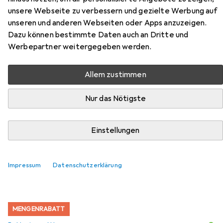
Zubehör für Connect IT FOR
unsere Webseite zu verbessern und gezielte Werbung auf
HEALTH DOODLE (CMO-2705-
unseren und anderen Webseiten oder Apps anzuzeigen.
DD)
Dazu können bestimmte Daten auch an Dritte und
Werbepartner weitergegeben werden.
Hier findest du passendes Zubehör zum Produkt Connect
IT FOR HEALTH DOODLE (CMO-2705-DD) aus den
Allem zustimmen
Kategorien Batterien + Akkus und Mausmatte.
Nur das Nötigste
Beliebt
Batterien + Akkus
Mausmatte
Einstellungen
Relevanz
Produktliste
Impressum
Datenschutzerklärung
MENGENRABATT