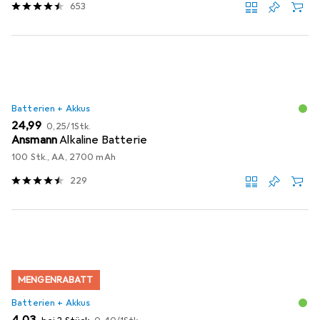
653
Batterien + Akkus
EUR
EUR
24,99
0,25
/
1Stk.
Ansmann
Alkaline Batterie
100 Stk., AA, 2700 mAh
229
MENGENRABATT
Batterien + Akkus
EUR
EUR
4,03