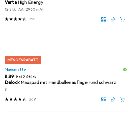
Varta
High Energy
12 Stk., AA, 2960 mAh
258
MENGENRABATT
Mausmatte
EUR
8,89
bei 2 Stück
Delock
Mauspad mit Handballenauflage rund schwarz
S
269