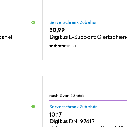
Serverschrank Zubehör
EUR
30,99
panel
Digitus
L-Support Gleitschie
21
2
2
noch 2
/ 2
von 2 Stück
von 2 Stück
Serverschrank Zubehör
EUR
10,17
Digitus
DN-97617