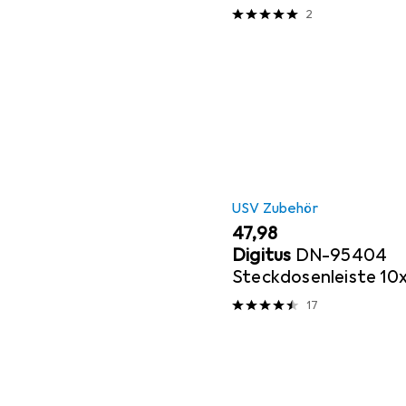
2
USV Zubehör
EUR
47,98
Digitus
DN-95404
Steckdosenleiste 10
C13
17