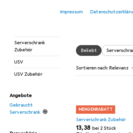
Zubehör für
Server Barebone
Impressum
Datenschutzerklär
Server Zubehör
Hier findest du passendes
Steckdosenleiste und Kle
Serverschrank
Serverschrank
Zubehör
Beliebt
Serverschra
USV
Sortieren nach
:
Relevanz
USV Zubehör
Produktliste
Angebote
Gebraucht
MENGENRABATT
Serverschrank
Serverschrank Zubehör
EUR
13,38
bei 2 Stück