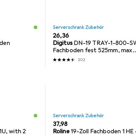
Serverschrank Zubehör
EUR
26,36
oden
Digitus
DN-19 TRAY-1-800-
Fachboden fest 525mm, max.
50kg schwarz
202
Serverschrank Zubehör
EUR
37,98
1U, with 2
Roline
19-Zoll Fachboden 1 HE