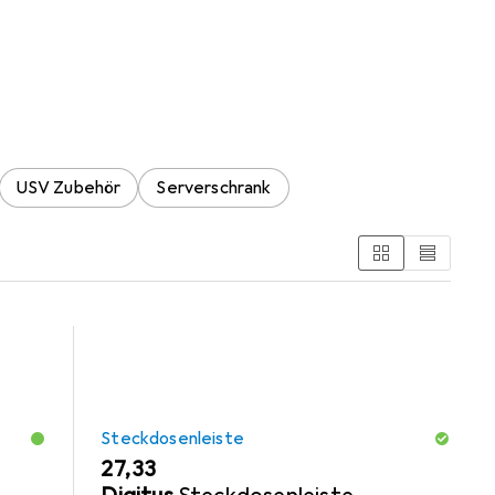
etzwerkschrank
nk aus den Kategorien Serverschrank Zubehör,
USV Zubehör
Serverschrank
Steckdosenleiste
EUR
27,33