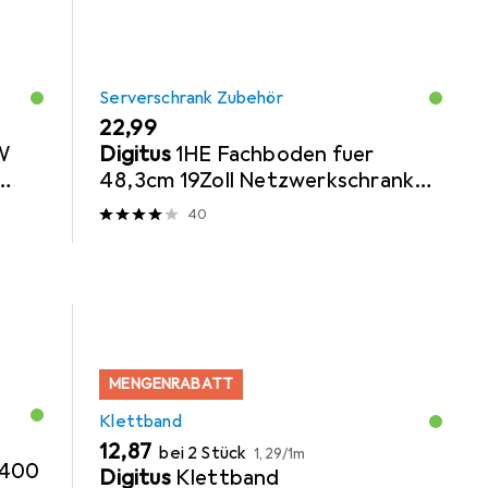
Serverschrank Zubehör
EUR
22,99
SW
Digitus
1HE Fachboden fuer
48,3cm 19Zoll Netzwerkschrank
RAL9005 schwarz fuer 600mm
40
tiefe Schraen...
MENGENRABATT
Klettband
EUR
EUR
12,87
bei 2 Stück
1,29
/
1m
 400
Digitus
Klettband