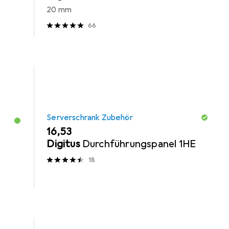
20 mm
66
Serverschrank Zubehör
EUR
16,53
Digitus
Durchführungspanel 1HE
18