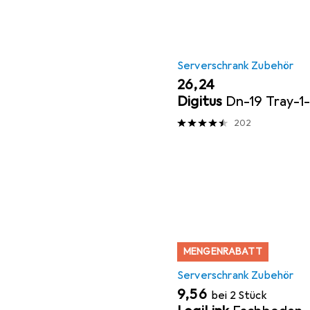
Serverschrank Zubehör
EUR
26,24
Digitus
Dn-19 Tray-
202
MENGENRABATT
Serverschrank Zubehör
EUR
9,56
bei 2 Stück