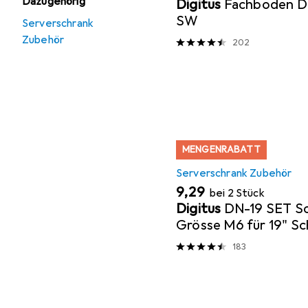
Dazugehörig
Digitus
Fachboden D
SW
Serverschrank
Zubehör
202
MENGENRABATT
Serverschrank Zubehör
EUR
9,29
bei 2 Stück
Digitus
DN-19 SET S
Grösse M6 für 19" S
183