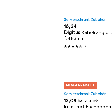
Serverschrank Zubehör
EUR
16,34
Digitus
Kabelrangier
f.483mm
7
MENGENRABATT
Serverschrank Zubehör
EUR
13,08
bei 2 Stück
Intellinet
Fachboden