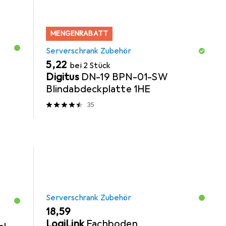
MENGENRABATT
Serverschrank Zubehör
EUR
5,22
bei 2 Stück
Digitus
DN-19 BPN-01-SW
Blindabdeckplatte 1HE
35
Serverschrank Zubehör
EUR
18,59
LogiLink
Fachboden