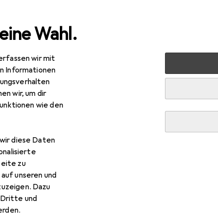
eine Wahl.
erfassen wir mit
timedia
Netzwerk
Server + Zubehör
Serverschrank
en Informationen
ungsverhalten
en wir, um dir
funktionen wie den
R
6,89
gitus
DN-19 36U-8/8-1 Netzwerkschrank
wir diese Daten
E, 19 Zoll Rack
onalisierte
eite zu
 auf unseren und
zuzeigen. Dazu
Dritte und
rden.