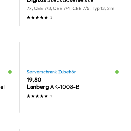
Digitus
Steckdosenleiste
7x, CEE 7/3, CEE 7/4, CEE 7/5, Typ 13, 2 m
2
Serverschrank Zubehör
EUR
19,80
el
Lanberg
AK-1008-B
1