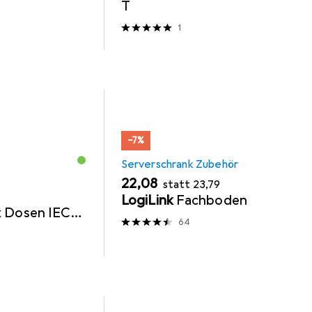
T
1
−7%
Serverschrank Zubehör
EUR
EUR
22,08
statt
23,79
LogiLink
Fachboden
x Dosen IEC
64