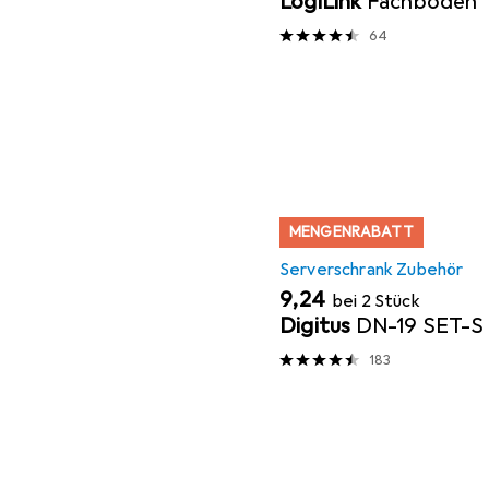
LogiLink
Fachboden
64
MENGENRABATT
Serverschrank Zubehör
EUR
9,24
bei 2 Stück
Digitus
DN-19 SET-S
183