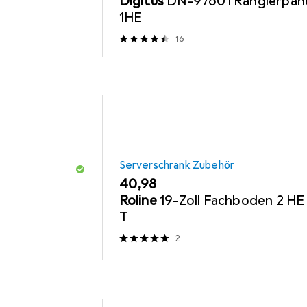
Digitus
DN-97601 Rangierpan
1HE
16
Serverschrank Zubehör
EUR
40,98
Roline
19-Zoll Fachboden 2 HE
T
2