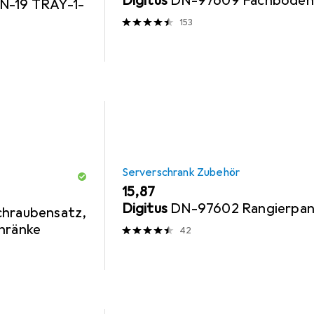
Digitus
DN-97609 Fachboden
N-19 TRAY-1-
153
Serverschrank Zubehör
EUR
15,87
Digitus
DN-97602 Rangierpan
chraubensatz,
chränke
42