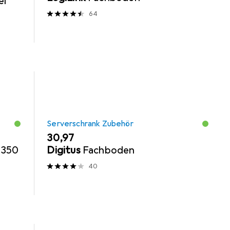
el
64
Serverschrank Zubehör
EUR
30,97
 350
Digitus
Fachboden
40