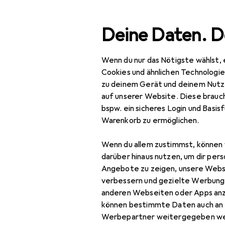
Suche
Deine Daten. D
Wenn du nur das Nötigste wählst, 
Navigation nach Kategorien
Gesamtsortiment
IT + Mul
Gesamtsortiment
Cookies und ähnlichen Technologi
zu deinem Gerät und deinem Nutz
IT + Multimedia
auf unserer Website. Diese brauch
bspw. ein sicheres Login und Basis
Netzwerk
Warenkorb zu ermöglichen.
EU
86
Server + Zubehör
Di
Wenn du allem zustimmst, können 
Cartridge
36 H
darüber hinaus nutzen, um dir pers
Angebote zu zeigen, unsere Webs
Druckerserver
verbessern und gezielte Werbung
anderen Webseiten oder Apps an
Firewall
können bestimmte Daten auch an 
Server
Werbepartner weitergegeben we