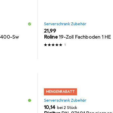
Serverschrank Zubehör
EUR
21,99
1-400-Sw
Roline
19-Zoll Fachboden 1 HE
1
MENGENRABATT
Serverschrank Zubehör
EUR
10,14
bei 2 Stück