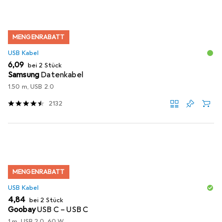
MENGENRABATT
USB Kabel
EUR
6,09
bei 2 Stück
Samsung
Datenkabel
1.50 m, USB 2.0
2132
MENGENRABATT
USB Kabel
EUR
4,84
bei 2 Stück
Goobay
USB C – USB C
1 m, USB 2.0, 60 W