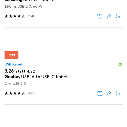
1.80 m, USB 2.0, 60 W
1140
−23%
USB Kabel
EUR
EUR
3,26
statt
4,22
Goobay
USB-A to USB-C Kabel
2 m, USB 2.0
823