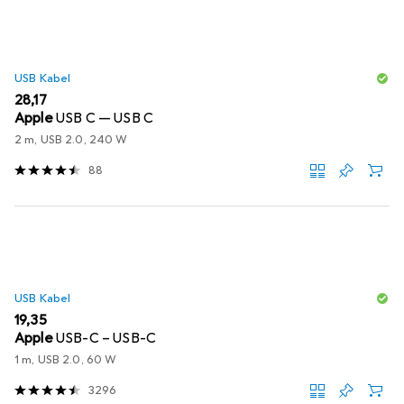
USB Kabel
EUR
28,17
Apple
USB C — USB C
2 m, USB 2.0, 240 W
88
USB Kabel
EUR
19,35
Apple
USB-C – USB-C
1 m, USB 2.0, 60 W
3296