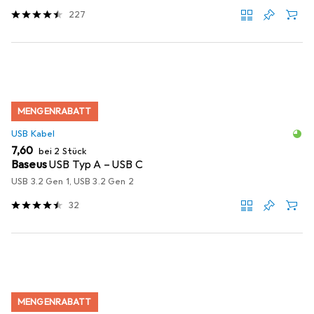
227
MENGENRABATT
USB Kabel
EUR
7,60
bei 2 Stück
Baseus
USB Typ A – USB C
USB 3.2 Gen 1, USB 3.2 Gen 2
32
MENGENRABATT