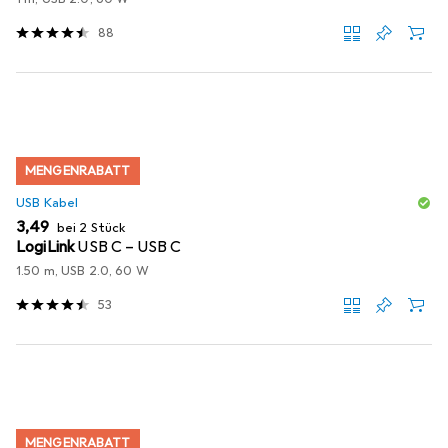
88
MENGENRABATT
USB Kabel
EUR
3,49
bei 2 Stück
LogiLink
USB C – USB C
1.50 m, USB 2.0, 60 W
53
MENGENRABATT