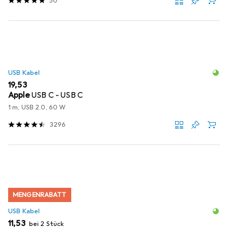
50
USB Kabel
EUR
19,53
Apple
USB C - USB C
1 m, USB 2.0, 60 W
3296
MENGENRABATT
USB Kabel
EUR
11,53
bei 2 Stück