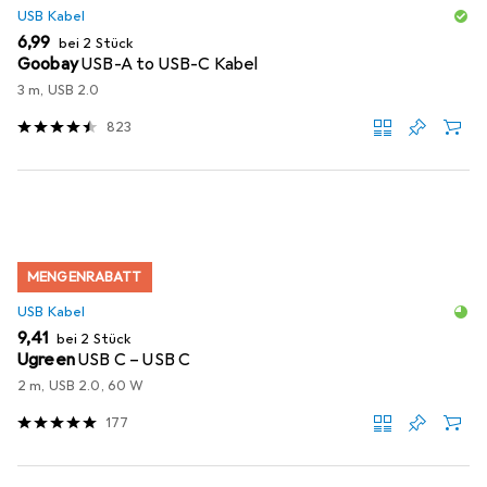
USB Kabel
EUR
6,99
bei 2 Stück
Goobay
USB-A to USB-C Kabel
3 m, USB 2.0
823
MENGENRABATT
USB Kabel
EUR
9,41
bei 2 Stück
Ugreen
USB C – USB C
2 m, USB 2.0, 60 W
177