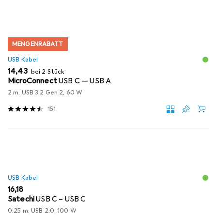
MENGENRABATT
USB Kabel
EUR
14,43
bei 2 Stück
MicroConnect
USB C — USB A
2 m, USB 3.2 Gen 2, 60 W
151
USB Kabel
EUR
16,18
Satechi
USB C – USB C
0.25 m, USB 2.0, 100 W