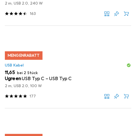
2 m, USB 2.0, 240 W
163
MENGENRABATT
USB Kabel
EUR
11,65
bei 2 Stück
Ugreen
USB Typ C – USB Typ C
2 m, USB 2.0, 100 W
177