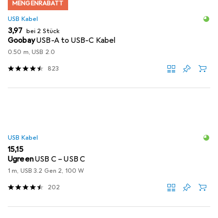
MENGENRABATT
USB Kabel
EUR
3,97
bei 2 Stück
Goobay
USB-A to USB-C Kabel
0.50 m, USB 2.0
823
USB Kabel
EUR
15,15
Ugreen
USB C – USB C
1 m, USB 3.2 Gen 2, 100 W
202