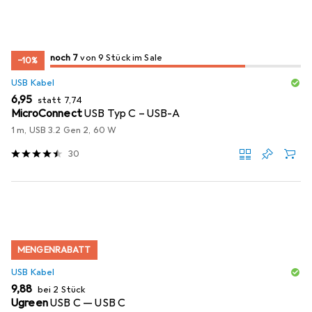
7
7
noch 7
/ 9
/ 9 im Sale
von 9 Stück im Sale
−10%
USB Kabel
EUR
EUR
6,95
statt
7,74
MicroConnect
USB Typ C – USB-A
1 m, USB 3.2 Gen 2, 60 W
30
MENGENRABATT
USB Kabel
EUR
9,88
bei 2 Stück
Ugreen
USB C — USB C