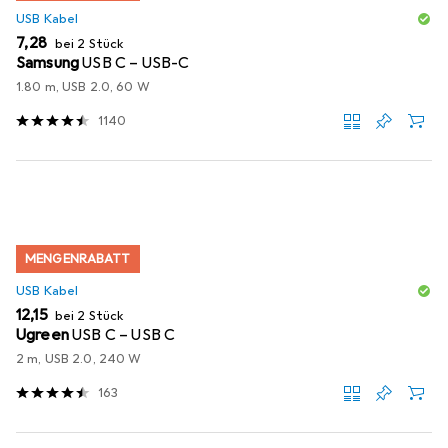
USB Kabel
EUR
7,28
bei 2 Stück
Samsung
USB C – USB-C
1.80 m, USB 2.0, 60 W
1140
MENGENRABATT
USB Kabel
EUR
12,15
bei 2 Stück
Ugreen
USB C – USB C
2 m, USB 2.0, 240 W
163