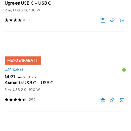
Ugreen
USB C – USB C
2 m, USB 2.0, 100 W
33
MENGENRABATT
USB Kabel
EUR
14,91
bei 2 Stück
4smarts
USB C – USB C
3 m, USB 2.0, 100 W
292