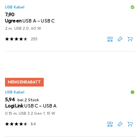
USB Kabel
EUR
7,90
Ugreen
USB A – USB C
2 m, USB 2.0, 60 W
255
MENGENRABATT
USB Kabel
EUR
5,94
bei 2 Stück
LogiLink
USB C – USB A
0.15 m, USB 3.2 Gen 1, 15 W
84