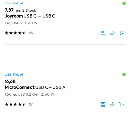
USB Kabel
EUR
7,37
bei 2 Stück
Joyroom
USB C — USB C
1 m, USB 2.0, 60 W
65
USB Kabel
EUR
16,68
MicroConnect
USB C – USB A
1.50 m, USB 3.2 Gen 2, 60 W
151