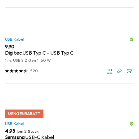
USB Kabel
EUR
9,90
Digitec
USB Typ C – USB Typ C
1 m, USB 3.2 Gen 1, 60 W
520
MENGENRABATT
USB Kabel
EUR
4,93
bei 2 Stück
Samsung
USB-C Kabel