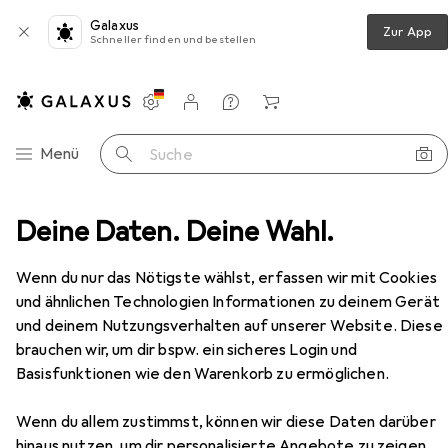
Galaxus
Zur App
Schneller finden und bestellen
Einstellungen
Kundenkonto
Vergleichslisten
Merklisten
Warenkorb
Navigation nach Kategorien
Menü
Suche
o Sound Craft wireless headphones bluetooth ANC black
Deine Daten. Deine Wahl.
Zubehör
Wenn du nur das Nötigste wählst, erfassen wir mit Cookies
und ähnlichen Technologien Informationen zu deinem Gerät
EUR
22,90
und deinem Nutzungsverhalten auf unserer Website. Diese
Forcell
Wired headphones F-AUDIO
Pro Sound Craft wireless headphones
brauchen wir, um dir bspw. ein sicheres Login und
bluetooth ANC black
ANC, 28 h, Kabellos
Basisfunktionen wie den Warenkorb zu ermöglichen.
Wenn du allem zustimmst, können wir diese Daten darüber
hinaus nutzen, um dir personalisierte Angebote zu zeigen,