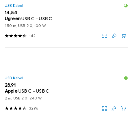
USB Kabel
EUR
14,54
Ugreen
USB C – USB C
1.50 m, USB 2.0, 100 W
142
USB Kabel
EUR
28,91
Apple
USB C – USB C
2 m, USB 2.0, 240 W
3296