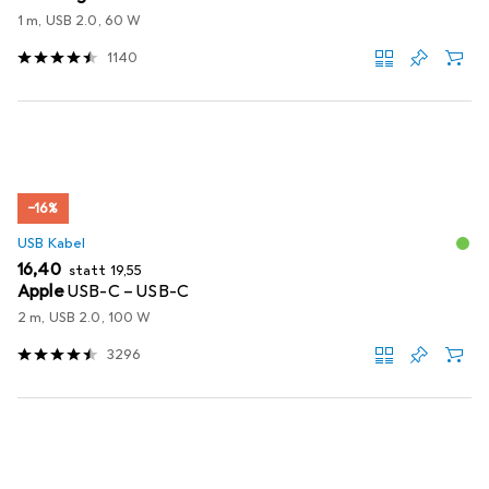
1 m, USB 2.0, 60 W
1140
−16%
USB Kabel
EUR
EUR
16,40
statt
19,55
Apple
USB-C – USB-C
2 m, USB 2.0, 100 W
3296