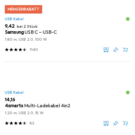
MENGENRABATT
USB Kabel
EUR
9,42
bei 2 Stück
Samsung
USB C – USB-C
1.80 m, USB 2.0, 100 W
1140
USB Kabel
EUR
14,16
4smarts
Multi-Ladekabel 4in2
1.20 m, USB 2.0, 15 W
82