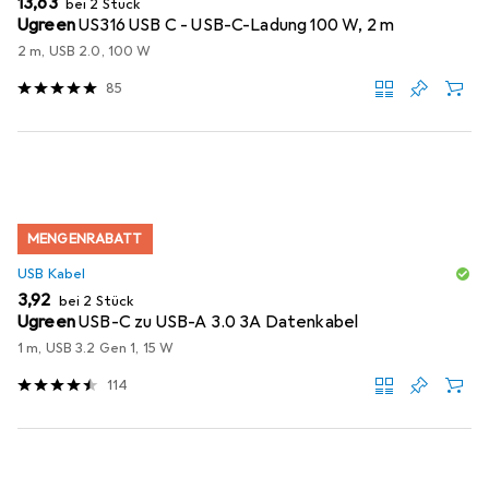
EUR
13,63
bei 2 Stück
Ugreen
US316 USB C - USB-C-Ladung 100 W, 2 m
2 m, USB 2.0, 100 W
85
MENGENRABATT
USB Kabel
EUR
3,92
bei 2 Stück
Ugreen
USB-C zu USB-A 3.0 3A Datenkabel
1 m, USB 3.2 Gen 1, 15 W
114