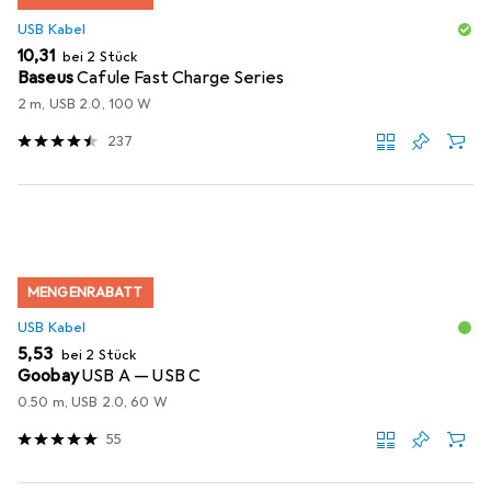
USB Kabel
EUR
10,31
bei 2 Stück
Baseus
Cafule Fast Charge Series
2 m, USB 2.0, 100 W
237
MENGENRABATT
USB Kabel
EUR
5,53
bei 2 Stück
Goobay
USB A — USB C
0.50 m, USB 2.0, 60 W
55