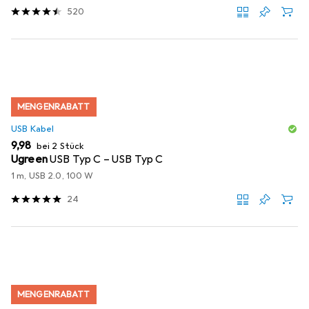
520
MENGENRABATT
USB Kabel
EUR
9,98
bei 2 Stück
Ugreen
USB Typ C – USB Typ C
1 m, USB 2.0, 100 W
24
MENGENRABATT