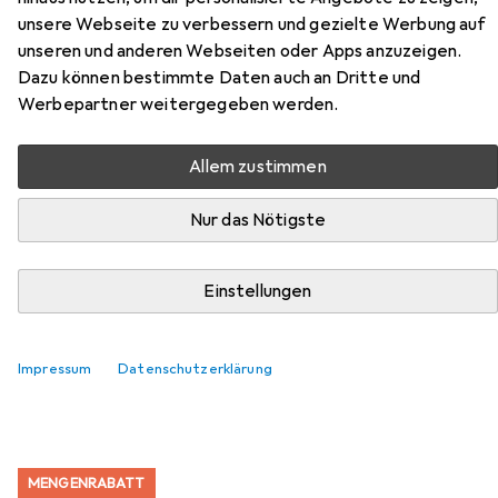
unsere Webseite zu verbessern und gezielte Werbung auf
Zubehör für Forcell Wired
unseren und anderen Webseiten oder Apps anzuzeigen.
Dazu können bestimmte Daten auch an Dritte und
headphones F-AUDIO Pro Sound
Werbepartner weitergegeben werden.
Craft wireless headphones
Allem zustimmen
bluetooth ANC black
Nur das Nötigste
Hier findest du passendes Zubehör zum Produkt Forcell
Wired headphones F-AUDIO Pro Sound Craft wireless
headphones bluetooth ANC black aus der Kategorie USB
Einstellungen
Kabel.
Relevanz
Impressum
Datenschutzerklärung
Produktliste
MENGENRABATT