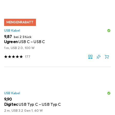
MENGENRABATT
USB Kabel
EUR
9,87
bei 2 Stück
Ugreen
USB C – USB C
1 m, USB 2.0, 100 W
177
USB Kabel
EUR
9,90
Digitec
USB Typ C – USB Typ C
2 m, USB 3.2 Gen 1, 60 W