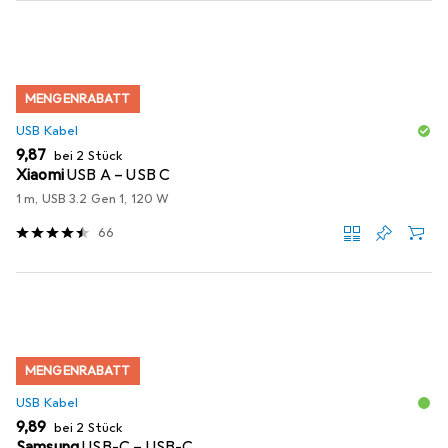
MENGENRABATT
USB Kabel
EUR
9,87
bei 2 Stück
Xiaomi
USB A – USB C
1 m, USB 3.2 Gen 1, 120 W
66
MENGENRABATT
USB Kabel
EUR
9,89
bei 2 Stück
Samsung
USB-C – USB-C