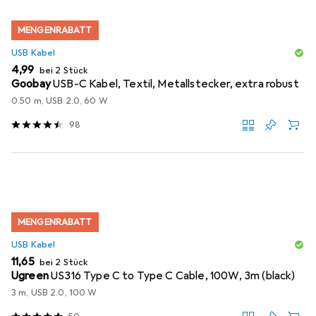
MENGENRABATT
USB Kabel
EUR
4,99
bei 2 Stück
Goobay
USB-C Kabel, Textil, Metallstecker, extra robust
0.50 m, USB 2.0, 60 W
98
MENGENRABATT
USB Kabel
EUR
11,65
bei 2 Stück
Ugreen
US316 Type C to Type C Cable, 100W, 3m (black)
3 m, USB 2.0, 100 W