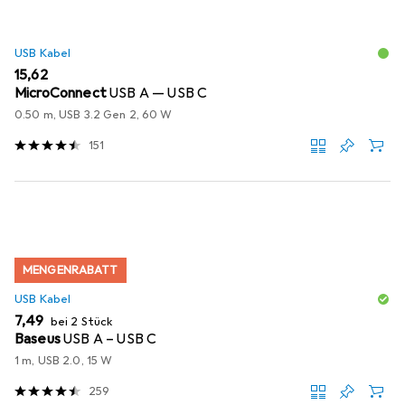
USB Kabel
EUR
15,62
MicroConnect
USB A — USB C
0.50 m, USB 3.2 Gen 2, 60 W
151
MENGENRABATT
USB Kabel
EUR
7,49
bei 2 Stück
Baseus
USB A – USB C
1 m, USB 2.0, 15 W
259