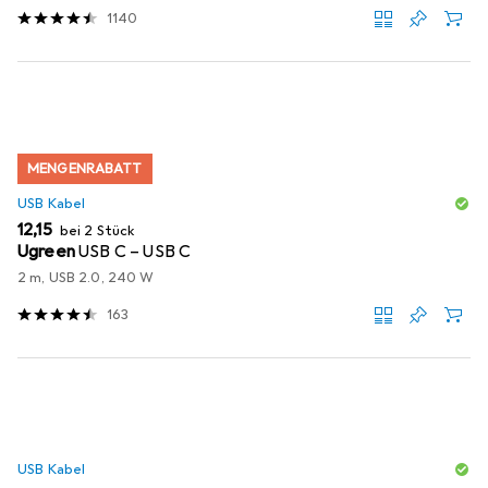
1140
MENGENRABATT
USB Kabel
EUR
12,15
bei 2 Stück
Ugreen
USB C – USB C
2 m, USB 2.0, 240 W
163
USB Kabel