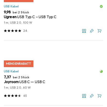
USB Kabel
EUR
9,98
bei 2 Stück
Ugreen
USB Typ C – USB Typ C
1 m, USB 2.0, 100 W
24
MENGENRABATT
USB Kabel
EUR
7,37
bei 2 Stück
Joyroom
USB C — USB C
1 m, USB 2.0, 60 W
65