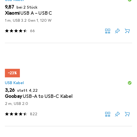
EUR
9,87
bei 2 Stück
Xiaomi
USB A – USB C
1 m, USB 3.2 Gen 1, 120 W
66
−23%
USB Kabel
EUR
EUR
3,26
statt
4,22
Goobay
USB-A to USB-C Kabel
2 m, USB 2.0
822