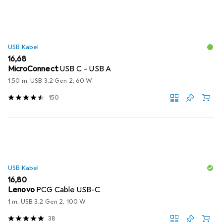
USB Kabel
EUR
16,68
MicroConnect
USB C – USB A
1.50 m, USB 3.2 Gen 2, 60 W
150
USB Kabel
EUR
16,80
Lenovo
PCG Cable USB-C
1 m, USB 3.2 Gen 2, 100 W
38