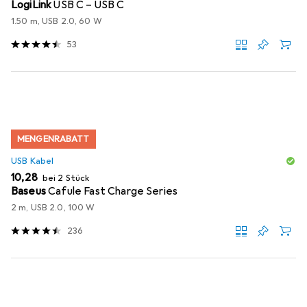
LogiLink
USB C – USB C
1.50 m, USB 2.0, 60 W
53
MENGENRABATT
USB Kabel
EUR
10,28
bei 2 Stück
Baseus
Cafule Fast Charge Series
2 m, USB 2.0, 100 W
236