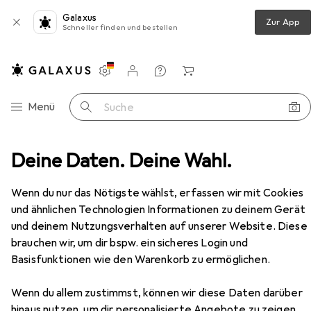
Galaxus
Zur App
Schneller finden und bestellen
Einstellungen
Kundenkonto
Vergleichslisten
Merklisten
Warenkorb
Navigation nach Kategorien
Menü
Suche
o
Deine Daten. Deine Wahl.
Kopfhörer + Headset
Kopfhörer
Hama Fun C
Zubehör
Wenn du nur das Nötigste wählst, erfassen wir mit Cookies
EUR
19,99
und ähnlichen Technologien Informationen zu deinem Gerät
Hama
Fun C
und deinem Nutzungsverhalten auf unserer Website. Diese
Keine Geräuschunterdrückung, Kabelgebunden
brauchen wir, um dir bspw. ein sicheres Login und
Basisfunktionen wie den Warenkorb zu ermöglichen.
Wenn du allem zustimmst, können wir diese Daten darüber
hinaus nutzen, um dir personalisierte Angebote zu zeigen,