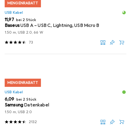
MENGENRABATT
USB Kabel
EUR
11,97
bei 2 Stück
Baseus
USB A – USB C, Lightning, USB Micro B
1.50 m, USB 2.0, 66 W
73
MENGENRABATT
USB Kabel
EUR
6,09
bei 2 Stück
Samsung
Datenkabel
1.50 m, USB 2.0
2132