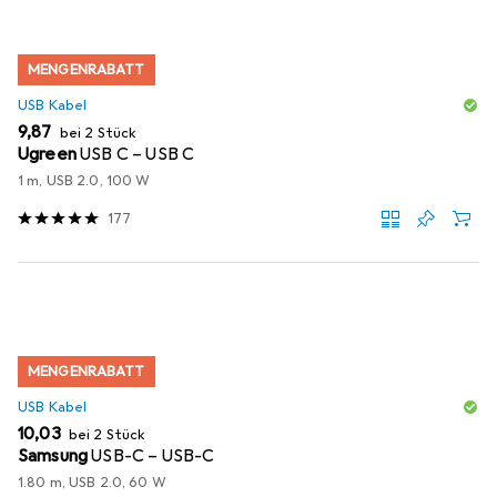
MENGENRABATT
USB Kabel
EUR
9,87
bei 2 Stück
Ugreen
USB C – USB C
1 m, USB 2.0, 100 W
177
MENGENRABATT
USB Kabel
EUR
10,03
bei 2 Stück
Samsung
USB-C – USB-C
1.80 m, USB 2.0, 60 W