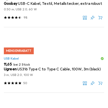
Goobay
USB-C Kabel, Textil, Metallstecker, extra robust
0.50 m, USB 2.0, 60 W
98
MENGENRABATT
USB Kabel
EUR
11,65
bei 2 Stück
Ugreen
US316 Type C to Type C Cable, 100W, 3m (black)
3 m, USB 2.0, 100 W
50