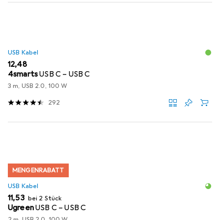
USB Kabel
EUR
12,48
4smarts
USB C – USB C
3 m, USB 2.0, 100 W
292
MENGENRABATT
USB Kabel
EUR
11,53
bei 2 Stück
Ugreen
USB C – USB C
2 m, USB 2.0, 100 W