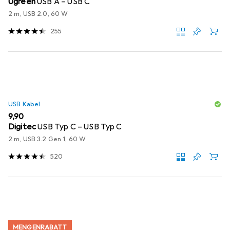
Ugreen
USB A – USB C
2 m, USB 2.0, 60 W
255
USB Kabel
EUR
9,90
Digitec
USB Typ C – USB Typ C
2 m, USB 3.2 Gen 1, 60 W
520
MENGENRABATT