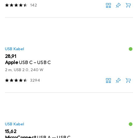
142
USB Kabel
EUR
28,91
Apple
USB C – USB C
2 m, USB 2.0, 240 W
3294
USB Kabel
EUR
15,62
MicroConnect
USB A — USB C