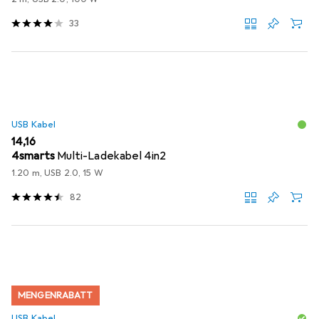
33
USB Kabel
EUR
14,16
4smarts
Multi-Ladekabel 4in2
1.20 m, USB 2.0, 15 W
82
MENGENRABATT
USB Kabel