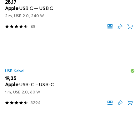
EUR
28,17
Apple
USB C — USB C
2 m, USB 2.0, 240 W
88
USB Kabel
EUR
19,35
Apple
USB-C – USB-C
1 m, USB 2.0, 60 W
3294