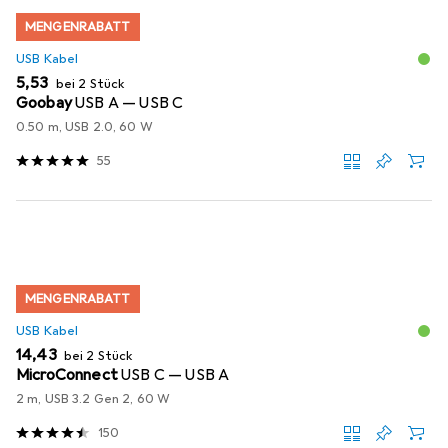
MENGENRABATT
USB Kabel
EUR
5,53
bei 2 Stück
Goobay
USB A — USB C
0.50 m, USB 2.0, 60 W
55
MENGENRABATT
USB Kabel
EUR
14,43
bei 2 Stück
MicroConnect
USB C — USB A
2 m, USB 3.2 Gen 2, 60 W
150