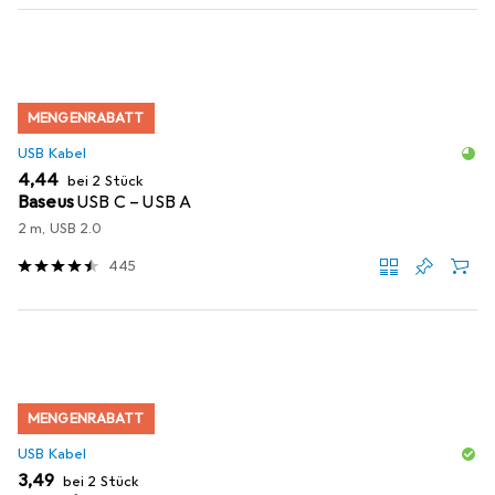
MENGENRABATT
USB Kabel
EUR
4,44
bei 2 Stück
Baseus
USB C – USB A
2 m, USB 2.0
445
MENGENRABATT
USB Kabel
EUR
3,49
bei 2 Stück