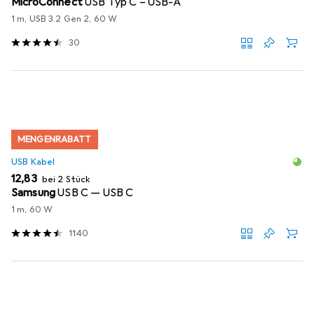
MicroConnect
USB Typ C – USB-A
1 m, USB 3.2 Gen 2, 60 W
30
MENGENRABATT
USB Kabel
EUR
12,83
bei 2 Stück
Samsung
USB C — USB C
1 m, 60 W
1140