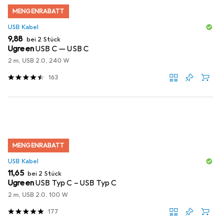
MENGENRABATT
USB Kabel
EUR
9,88
bei 2 Stück
Ugreen
USB C — USB C
2 m, USB 2.0, 240 W
163
MENGENRABATT
USB Kabel
EUR
11,65
bei 2 Stück
Ugreen
USB Typ C – USB Typ C
2 m, USB 2.0, 100 W
177