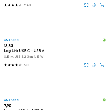
1140
USB Kabel
EUR
13,33
LogiLink
USB C – USB A
0.15 m, USB 3.2 Gen 1, 15 W
162
USB Kabel
EUR
7,90