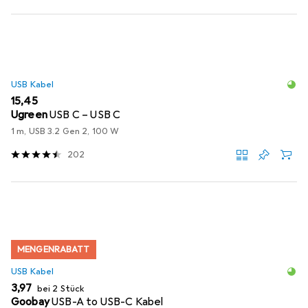
USB Kabel
EUR
15,45
Ugreen
USB C – USB C
1 m, USB 3.2 Gen 2, 100 W
202
MENGENRABATT
USB Kabel
EUR
3,97
bei 2 Stück
Goobay
USB-A to USB-C Kabel