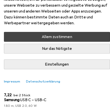
Zubehör für Hama Fun C
unsere Webseite zu verbessern und gezielte Werbung auf
unseren und anderen Webseiten oder Apps anzuzeigen.
Hier findest du passendes Zubehör zum Produkt Hama
Dazu können bestimmte Daten auch an Dritte und
Fun C aus der Kategorie USB Kabel.
Werbepartner weitergegeben werden.
Allem zustimmen
Beliebt
Hama
Nur das Nötigste
Relevanz
Produktliste
Einstellungen
MENGENRABATT
Impressum
Datenschutzerklärung
USB Kabel
EUR
7,22
bei 2 Stück
Samsung
USB C – USB-C
1.80 m, USB 2.0, 60 W