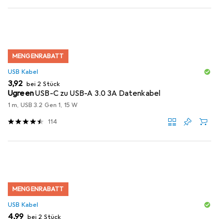
MENGENRABATT
USB Kabel
EUR
3,92
bei 2 Stück
Ugreen
USB-C zu USB-A 3.0 3A Datenkabel
1 m, USB 3.2 Gen 1, 15 W
114
MENGENRABATT
USB Kabel
EUR
4,99
bei 2 Stück