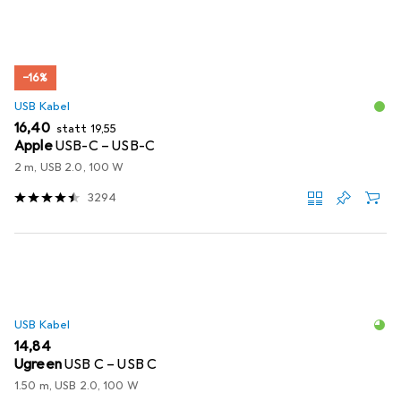
−16%
USB Kabel
EUR
EUR
16,40
statt
19,55
Apple
USB-C – USB-C
2 m, USB 2.0, 100 W
3294
USB Kabel
EUR
14,84
Ugreen
USB C – USB C
1.50 m, USB 2.0, 100 W