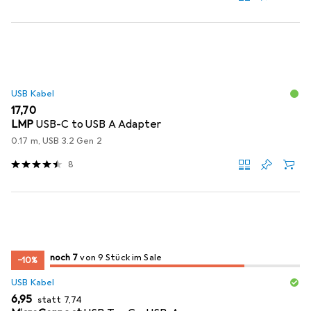
USB Kabel
EUR
17,70
LMP
USB-C to USB A Adapter
0.17 m, USB 3.2 Gen 2
8
7
7
noch 7
/ 9
/ 9 im Sale
von 9 Stück im Sale
−10%
USB Kabel
EUR
EUR
6,95
statt
7,74