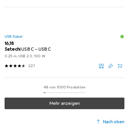
USB Kabel
EUR
16,18
Satechi
USB C – USB C
0.25 m, USB 2.0, 100 W
227
48 von 1000 Produkten
Mehr anzeigen
Nach oben