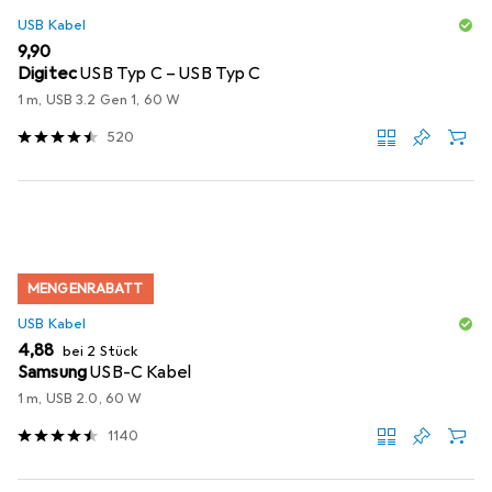
USB Kabel
EUR
9,90
Digitec
USB Typ C – USB Typ C
1 m, USB 3.2 Gen 1, 60 W
520
MENGENRABATT
USB Kabel
EUR
4,88
bei 2 Stück
Samsung
USB-C Kabel
1 m, USB 2.0, 60 W
1140