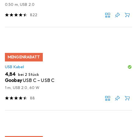
0.50 m, USB 2.0
822
MENGENRABATT
USB Kabel
EUR
4,84
bei 2 Stück
Goobay
USB C – USB C
1 m, USB 2.0, 60 W
88