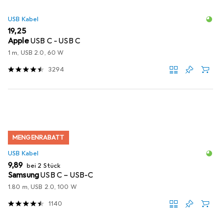
USB Kabel
EUR
19,25
Apple
USB C - USB C
1 m, USB 2.0, 60 W
3294
MENGENRABATT
USB Kabel
EUR
9,89
bei 2 Stück
Samsung
USB C – USB-C
1.80 m, USB 2.0, 100 W
1140