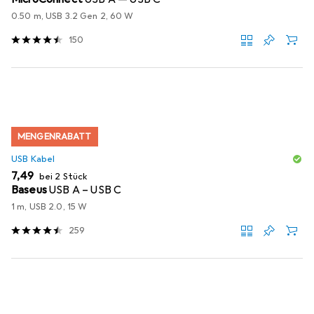
0.50 m, USB 3.2 Gen 2, 60 W
150
MENGENRABATT
USB Kabel
EUR
7,49
bei 2 Stück
Baseus
USB A – USB C
1 m, USB 2.0, 15 W
259