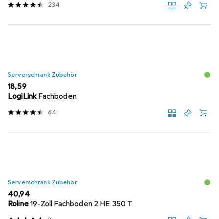
234
Serverschrank Zubehör
EUR
18,59
LogiLink
Fachboden
64
Serverschrank Zubehör
EUR
40,94
Roline
19-Zoll Fachboden 2 HE 350 T