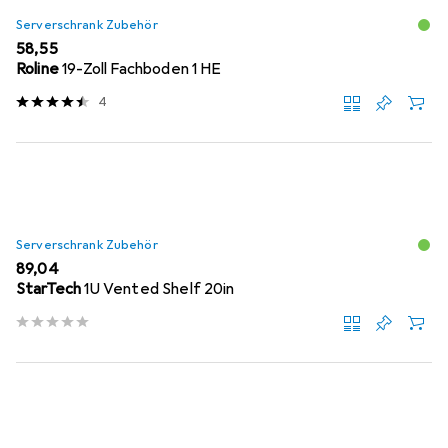
Serverschrank Zubehör
EUR
58,55
Roline
19-Zoll Fachboden 1 HE
4
Serverschrank Zubehör
EUR
89,04
StarTech
1U Vented Shelf 20in