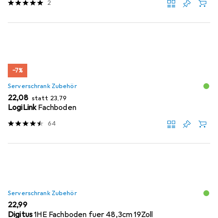
2
−7%
Serverschrank Zubehör
EUR
EUR
22,08
statt
23,79
LogiLink
Fachboden
64
Serverschrank Zubehör
EUR
22,99
Digitus
1HE Fachboden fuer 48,3cm 19Zoll