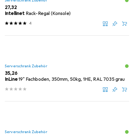
Serverschrank Zubehör
EUR
27,32
Intellinet
Rack-Regal (Konsole)
4
Serverschrank Zubehör
EUR
35,26
InLine
19" Fachboden, 350mm, 50kg, 1HE, RAL 7035 grau
Serverschrank Zubehör