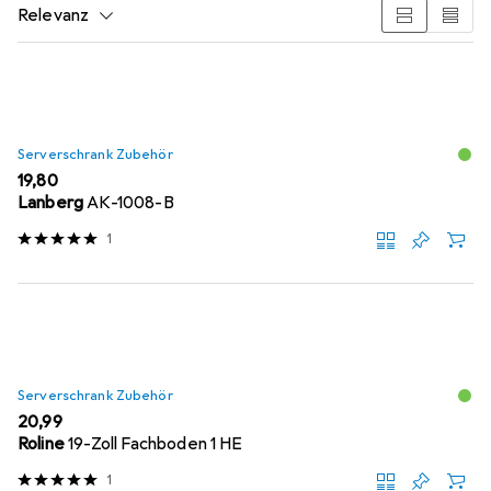
Relevanz
Produktliste
Serverschrank Zubehör
EUR
19,80
Lanberg
AK-1008-B
1
Serverschrank Zubehör
EUR
20,99
Roline
19-Zoll Fachboden 1 HE
1