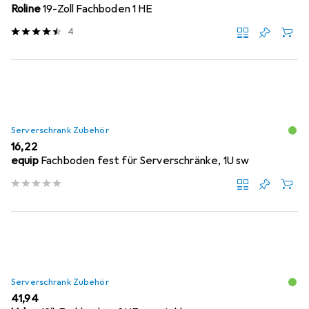
Roline
19-Zoll Fachboden 1 HE
4
Serverschrank Zubehör
EUR
16,22
equip
Fachboden fest für Serverschränke, 1U sw
Serverschrank Zubehör
EUR
41,94