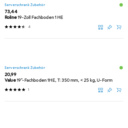
Serverschrank Zubehör
EUR
73,44
Roline
19-Zoll Fachboden 1 HE
4
Serverschrank Zubehör
EUR
20,99
Value
19"-Fachboden 1HE, T: 350 mm, < 25 kg, U-Form
1