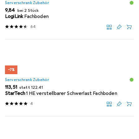
Serverschrank Zubehör
EUR
9,84
bei 2 Stück
LogiLink
Fachboden
64
−7%
Serverschrank Zubehör
EUR
EUR
113,51
statt
122,41
StarTech
1 HE verstellbarer Schwerlast Fachboden
4