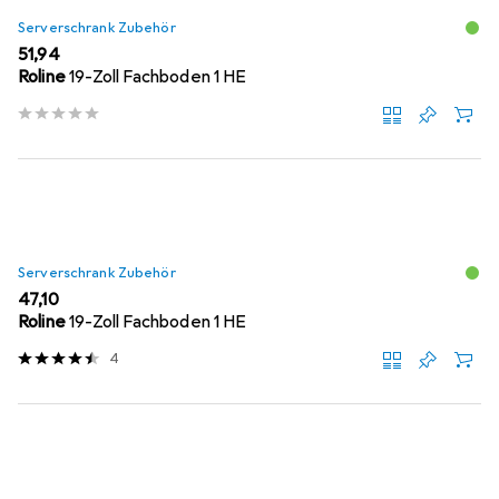
Serverschrank Zubehör
EUR
51,94
Roline
19-Zoll Fachboden 1 HE
Serverschrank Zubehör
EUR
47,10
Roline
19-Zoll Fachboden 1 HE
4