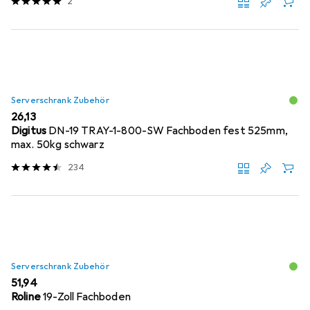
2
Serverschrank Zubehör
EUR
26,13
Digitus
DN-19 TRAY-1-800-SW Fachboden fest 525mm,
max. 50kg schwarz
234
Serverschrank Zubehör
EUR
51,94
Roline
19-Zoll Fachboden