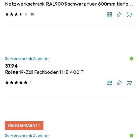
Netzwerkschrank RAL9005 schwarz fuer 600mm tiefe
Schraen...
18
Serverschrank Zubehör
EUR
37,94
Roline
19-Zoll Fachboden 1 HE 400 T
1
MENGENRABATT
Serverschrank Zubehör