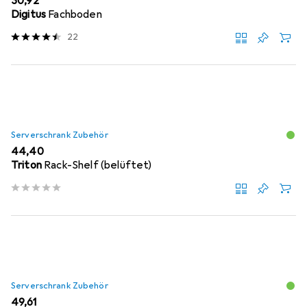
EUR
30,92
Digitus
Fachboden
22
Serverschrank Zubehör
EUR
44,40
Triton
Rack-Shelf (belüftet)
Serverschrank Zubehör
EUR
49,61