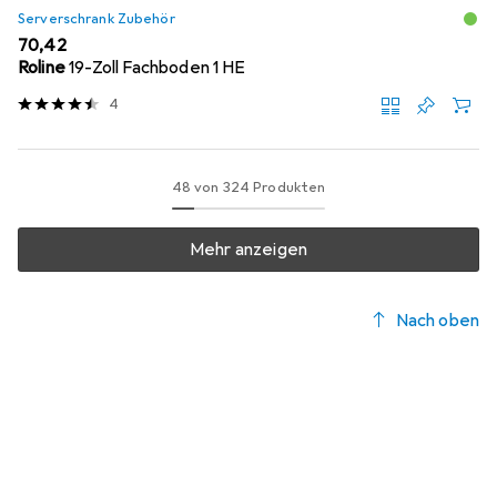
Serverschrank Zubehör
EUR
70,42
Roline
19-Zoll Fachboden 1 HE
4
48 von 324 Produkten
Mehr anzeigen
Nach oben