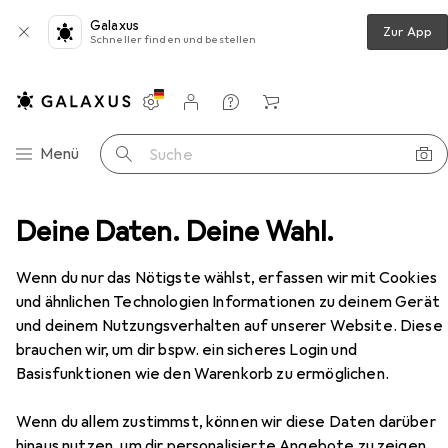
Galaxus
Zur App
Schneller finden und bestellen
Einstellungen
Kundenkonto
Vergleichslisten
Merklisten
Warenkorb
Navigation nach Kategorien
Menü
Suche
Kitted Advanced Pallet Rack with Side Panels and Baying
Deine Daten. Deine Wahl.
Zubehör
Wenn du nur das Nötigste wählst, erfassen wir mit Cookies
und ähnlichen Technologien Informationen zu deinem Gerät
und deinem Nutzungsverhalten auf unserer Website. Diese
brauchen wir, um dir bspw. ein sicheres Login und
EUR
1769,–
Basisfunktionen wie den Warenkorb zu ermöglichen.
HPE
E Rack 42U G2 Kitted Advanced
Pallet Rack with Side Panels and Baying
42 HE, 19 Zoll Rack
Wenn du allem zustimmst, können wir diese Daten darüber
hinaus nutzen, um dir personalisierte Angebote zu zeigen,