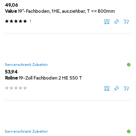
EUR
49,06
Value
19"-Fachboden, 1HE, ausziehbar, T <= 800mm
1
Serverschrank Zubehör
EUR
53,94
Roline
19-Zoll Fachboden 2 HE 550 T
Serverschrank Zubehör