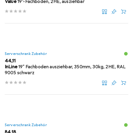
Value
19"-Fachboden, 2HE, ausziehbar
Serverschrank Zubehör
EUR
44,11
InLine
19" Fachboden ausziehbar, 350mm, 30kg, 2HE, RAL
9005 schwarz
Serverschrank Zubehör
EUR
84,18