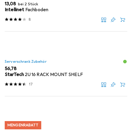
EUR
13,08
bei 2 Stück
Intellinet
Fachboden
8
Serverschrank Zubehör
EUR
56,78
StarTech
2U 16 RACK MOUNT SHELF
17
MENGENRABATT