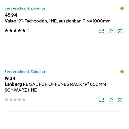
Serverschrank Zubehör
EUR
45,94
Value
19"-Fachboden, 1HE, ausziehbar, T <= 1000mm
1
Serverschrank Zubehör
EUR
19,34
Lanberg
REGAL FÜR OFFENES RACK 19" 800MM
SCHWARZ (1HE