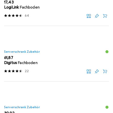
EUR
17,43
LogiLink
Fachboden
64
Serverschrank Zubehör
EUR
61,87
Digitus
Fachboden
22
Serverschrank Zubehör