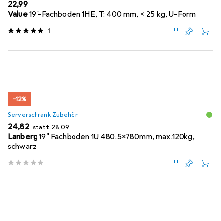
EUR
22,99
Value
19"-Fachboden 1HE, T: 400 mm, < 25 kg, U-Form
1
−12%
Serverschrank Zubehör
EUR
EUR
24,82
statt
28,09
Lanberg
19" Fachboden 1U 480.5x780mm, max.120kg,
schwarz