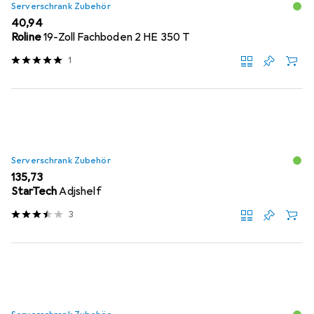
Serverschrank Zubehör
EUR
40,94
Roline
19-Zoll Fachboden 2 HE 350 T
1
Serverschrank Zubehör
EUR
135,73
StarTech
Adjshelf
3