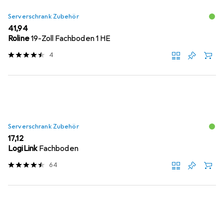
Serverschrank Zubehör
EUR
41,94
Roline
19-Zoll Fachboden 1 HE
4
Serverschrank Zubehör
EUR
17,12
LogiLink
Fachboden
64