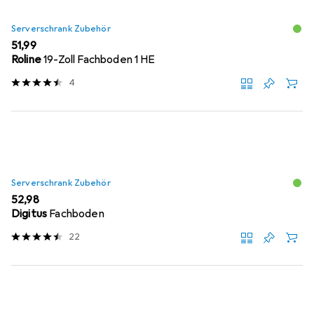
Serverschrank Zubehör
EUR
51,99
Roline
19-Zoll Fachboden 1 HE
4
Serverschrank Zubehör
EUR
52,98
Digitus
Fachboden
22