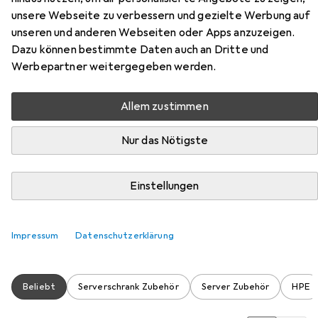
unsere Webseite zu verbessern und gezielte Werbung auf
unseren und anderen Webseiten oder Apps anzuzeigen.
Dazu können bestimmte Daten auch an Dritte und
Werbepartner weitergegeben werden.
Zubehör für HPE E Rack 42U G2
Allem zustimmen
Kitted Advanced Pallet Rack with
Nur das Nötigste
Side Panels and Baying
Hier findest du passendes Zubehör zum Produkt HPE E
Einstellungen
Rack 42U G2 Kitted Advanced Pallet Rack with Side
Panels and Baying aus der Kategorie Serverschrank
Zubehör.
Impressum
Datenschutzerklärung
Beliebt
Serverschrank Zubehör
Server Zubehör
HPE