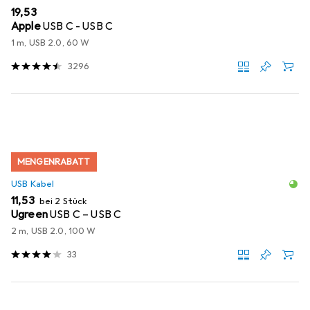
EUR
19,53
Apple
USB C - USB C
1 m, USB 2.0, 60 W
3296
MENGENRABATT
USB Kabel
EUR
11,53
bei 2 Stück
Ugreen
USB C – USB C
2 m, USB 2.0, 100 W
33