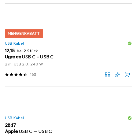
MENGENRABATT
USB Kabel
EUR
12,15
bei 2 Stück
Ugreen
USB C – USB C
2 m, USB 2.0, 240 W
163
USB Kabel
EUR
28,17
Apple
USB C — USB C