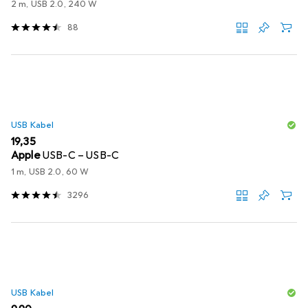
2 m, USB 2.0, 240 W
88
USB Kabel
EUR
19,35
Apple
USB-C – USB-C
1 m, USB 2.0, 60 W
3296
USB Kabel