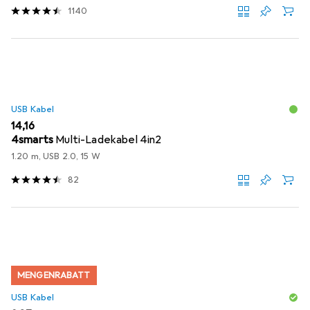
1140
USB Kabel
EUR
14,16
4smarts
Multi-Ladekabel 4in2
1.20 m, USB 2.0, 15 W
82
MENGENRABATT
USB Kabel