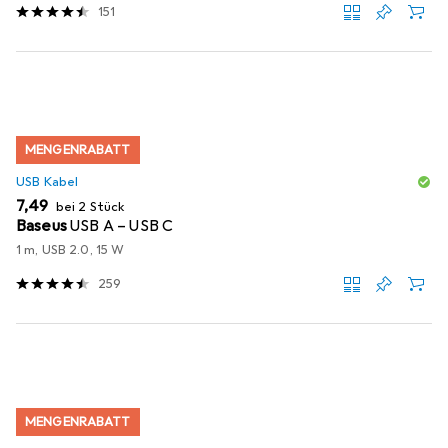
151
MENGENRABATT
USB Kabel
EUR
7,49
bei 2 Stück
Baseus
USB A – USB C
1 m, USB 2.0, 15 W
259
MENGENRABATT