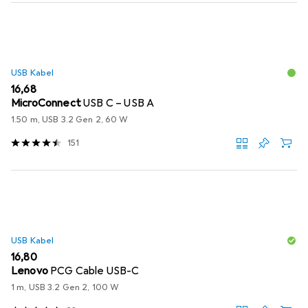
USB Kabel
EUR
16,68
MicroConnect
USB C – USB A
1.50 m, USB 3.2 Gen 2, 60 W
151
USB Kabel
EUR
16,80
Lenovo
PCG Cable USB-C
1 m, USB 3.2 Gen 2, 100 W