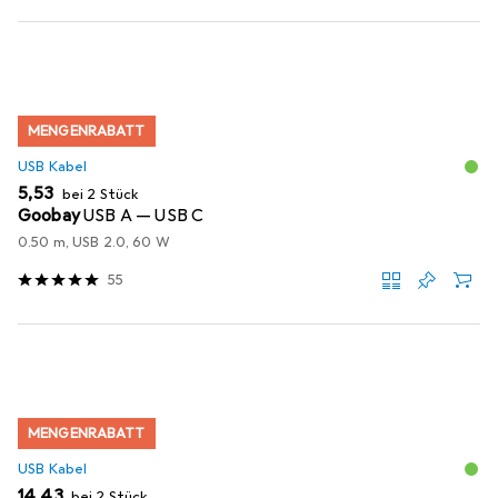
MENGENRABATT
USB Kabel
EUR
5,53
bei 2 Stück
Goobay
USB A — USB C
0.50 m, USB 2.0, 60 W
55
MENGENRABATT
USB Kabel
EUR
14,43
bei 2 Stück