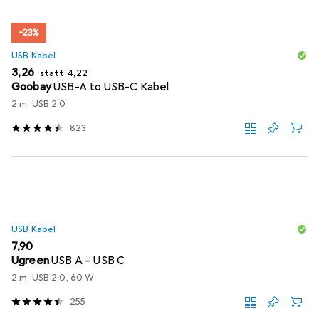
−23%
USB Kabel
EUR
EUR
3,26
statt
4,22
Goobay
USB-A to USB-C Kabel
2 m, USB 2.0
823
USB Kabel
EUR
7,90
Ugreen
USB A – USB C
2 m, USB 2.0, 60 W
255