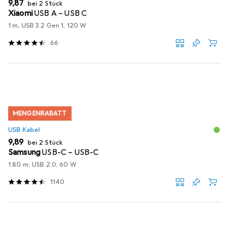
EUR
9,87
bei 2 Stück
Xiaomi
USB A – USB C
1 m, USB 3.2 Gen 1, 120 W
66
MENGENRABATT
USB Kabel
EUR
9,89
bei 2 Stück
Samsung
USB-C – USB-C
1.80 m, USB 2.0, 60 W
1140