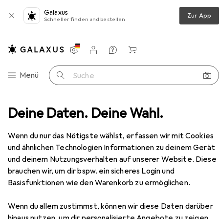
Galaxus
Zur App
Schneller finden und bestellen
Einstellungen
Kundenkonto
Vergleichslisten
Merklisten
Warenkorb
Navigation nach Kategorien
Menü
Suche
dak PWS-2234 7 Watt RMS IPX6 Bleutooth Lautsprecher
Deine Daten. Deine Wahl.
Zubehör
EUR
44,65
Wenn du nur das Nötigste wählst, erfassen wir mit Cookies
Kodak
PWS-2234 7 Watt RMS IPX6
und ähnlichen Technologien Informationen zu deinem Gerät
Bleutooth Lautsprecher
und deinem Nutzungsverhalten auf unserer Website. Diese
9.50 h
brauchen wir, um dir bspw. ein sicheres Login und
Basisfunktionen wie den Warenkorb zu ermöglichen.
Zubehör für Kodak PWS-2234 7
Wenn du allem zustimmst, können wir diese Daten darüber
Watt RMS IPX6 Bleutooth
hinaus nutzen, um dir personalisierte Angebote zu zeigen,