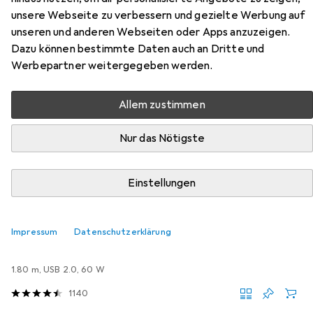
unsere Webseite zu verbessern und gezielte Werbung auf
Lautsprecher
unseren und anderen Webseiten oder Apps anzuzeigen.
Dazu können bestimmte Daten auch an Dritte und
Hier findest du passendes Zubehör zum Produkt Kodak
Werbepartner weitergegeben werden.
PWS-2234 7 Watt RMS IPX6 Bleutooth Lautsprecher aus
der Kategorie USB Kabel.
Allem zustimmen
Relevanz
Nur das Nötigste
Produktliste
Einstellungen
MENGENRABATT
USB Kabel
Impressum
Datenschutzerklärung
EUR
7,28
bei 2 Stück
Samsung
USB C – USB-C
1.80 m, USB 2.0, 60 W
1140