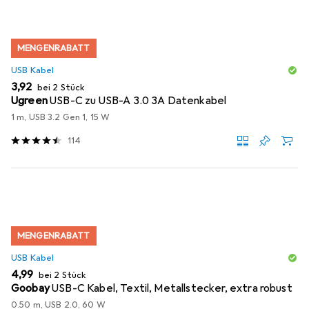
MENGENRABATT
USB Kabel
EUR
3,92
bei 2 Stück
Ugreen
USB-C zu USB-A 3.0 3A Datenkabel
1 m, USB 3.2 Gen 1, 15 W
114
MENGENRABATT
USB Kabel
EUR
4,99
bei 2 Stück
Goobay
USB-C Kabel, Textil, Metallstecker, extra robust
0.50 m, USB 2.0, 60 W