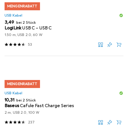
MENGENRABATT
USB Kabel
EUR
3,49
bei 2 Stück
LogiLink
USB C – USB C
1.50 m, USB 2.0, 60 W
53
MENGENRABATT
USB Kabel
EUR
10,31
bei 2 Stück
Baseus
Cafule Fast Charge Series
2 m, USB 2.0, 100 W
237