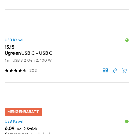
USB Kabel
EUR
15,15
Ugreen
USB C – USB C
1 m, USB 3.2 Gen 2, 100 W
202
MENGENRABATT
USB Kabel
EUR
6,09
bei 2 Stück