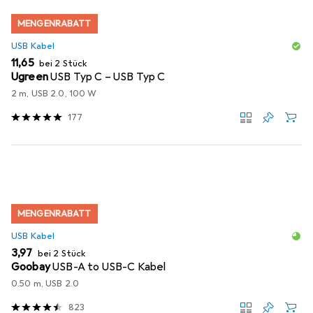
MENGENRABATT
USB Kabel
EUR
11,65
bei 2 Stück
Ugreen
USB Typ C – USB Typ C
2 m, USB 2.0, 100 W
177
MENGENRABATT
USB Kabel
EUR
3,97
bei 2 Stück
Goobay
USB-A to USB-C Kabel
0.50 m, USB 2.0
823