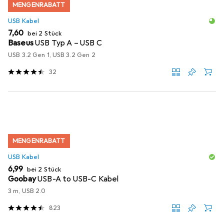
MENGENRABATT
USB Kabel
EUR
7,60
bei 2 Stück
Baseus
USB Typ A – USB C
USB 3.2 Gen 1, USB 3.2 Gen 2
32
MENGENRABATT
USB Kabel
EUR
6,99
bei 2 Stück
Goobay
USB-A to USB-C Kabel
3 m, USB 2.0
823