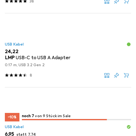
38
USB Kabel
EUR
24,22
LMP
USB-C to USB A Adapter
0.17 m, USB 3.2 Gen 2
8
7
7
noch 7
/ 9
/ 9 im Sale
von 9 Stück im Sale
−10%
USB Kabel
EUR
EUR
6,95
statt
7,74