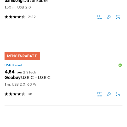
Samsung
Datenkabel
1.50 m, USB 2.0
2132
MENGENRABATT
USB Kabel
EUR
4,84
bei 2 Stück
Goobay
USB C – USB C
1 m, USB 2.0, 60 W
88