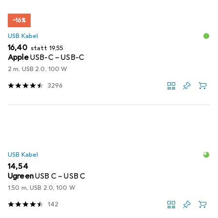
−16%
USB Kabel
EUR
EUR
16,40
statt
19,55
Apple
USB-C – USB-C
2 m, USB 2.0, 100 W
3296
USB Kabel
EUR
14,54
Ugreen
USB C – USB C
1.50 m, USB 2.0, 100 W
142