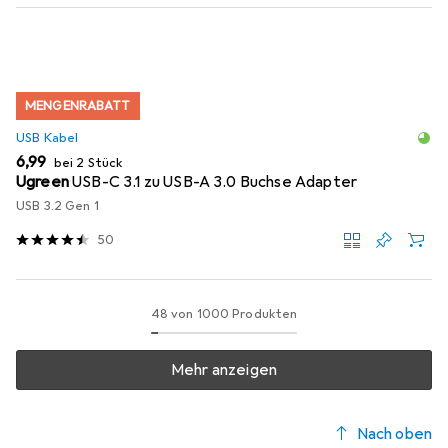
MENGENRABATT
USB Kabel
EUR
6,99
bei 2 Stück
Ugreen
USB-C 3.1 zu USB-A 3.0 Buchse Adapter
USB 3.2 Gen 1
50
48 von 1000 Produkten
Mehr anzeigen
Nach oben