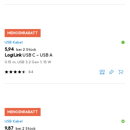
MENGENRABATT
USB Kabel
EUR
5,94
bei 2 Stück
LogiLink
USB C – USB A
0.15 m, USB 3.2 Gen 1, 15 W
84
MENGENRABATT
USB Kabel
EUR
9,87
bei 2 Stück