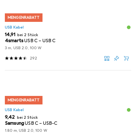
MENGENRABATT
USB Kabel
EUR
14,91
bei 2 Stück
4smarts
USB C – USB C
3 m, USB 2.0, 100 W
292
MENGENRABATT
USB Kabel
EUR
9,42
bei 2 Stück
Samsung
USB C – USB-C
1.80 m, USB 2.0, 100 W