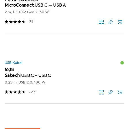
MicroConnect
USB C — USB A
2 m, USB 3.2 Gen 2, 60 W
151
USB Kabel
EUR
16,18
Satechi
USB C – USB C
0.25 m, USB 2.0, 100 W
227