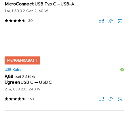
MicroConnect
USB Typ C – USB-A
1 m, USB 3.2 Gen 2, 60 W
30
MENGENRABATT
USB Kabel
EUR
9,88
bei 2 Stück
Ugreen
USB C — USB C
2 m, USB 2.0, 240 W
163