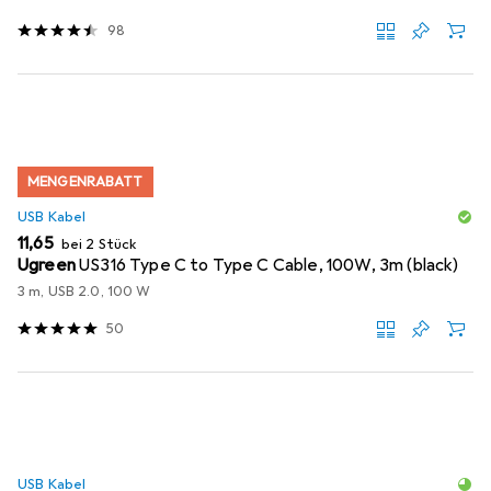
98
MENGENRABATT
USB Kabel
EUR
11,65
bei 2 Stück
Ugreen
US316 Type C to Type C Cable, 100W, 3m (black)
3 m, USB 2.0, 100 W
50
USB Kabel