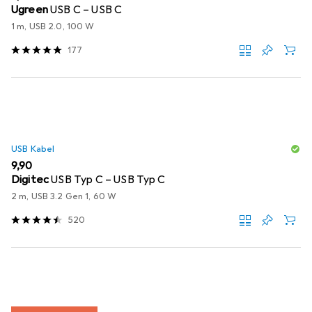
Ugreen
USB C – USB C
1 m, USB 2.0, 100 W
177
USB Kabel
EUR
9,90
Digitec
USB Typ C – USB Typ C
2 m, USB 3.2 Gen 1, 60 W
520