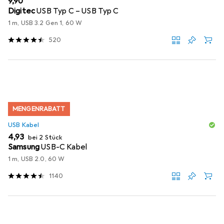
EUR
9,90
Digitec
USB Typ C – USB Typ C
1 m, USB 3.2 Gen 1, 60 W
520
MENGENRABATT
USB Kabel
EUR
4,93
bei 2 Stück
Samsung
USB-C Kabel
1 m, USB 2.0, 60 W
1140