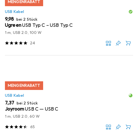
MENGENRABATT
USB Kabel
EUR
9,98
bei 2 Stück
Ugreen
USB Typ C – USB Typ C
1 m, USB 2.0, 100 W
24
MENGENRABATT
USB Kabel
EUR
7,37
bei 2 Stück
Joyroom
USB C — USB C
1 m, USB 2.0, 60 W
65