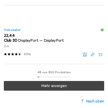
Videokabel
EUR
22,44
Club 3D
DisplayPort — DisplayPort
2 m
1096
48 von 850 Produkten
Mehr anzeigen
Nach oben