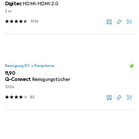
Digitec
HDMI-HDMI 2.0
3 m
1916
Reinigung PC + Peripherie
EUR
11,90
Q-Connect
Reinigungstücher
100x
85