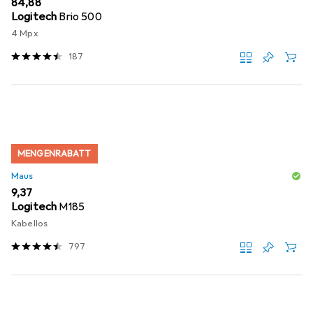
EUR
84,88
Logitech
Brio 500
4 Mpx
187
MENGENRABATT
Maus
EUR
9,37
Logitech
M185
Kabellos
797