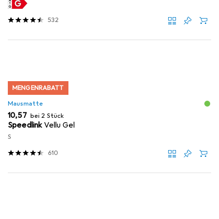
532
MENGENRABATT
Mausmatte
EUR
10,57
bei 2 Stück
Speedlink
Vellu Gel
S
610