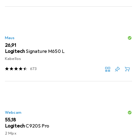
Maus
EUR
26,91
Logitech
Signature M650 L
Kabellos
673
Webcam
EUR
55,18
Logitech
C920S Pro
2 Mpx