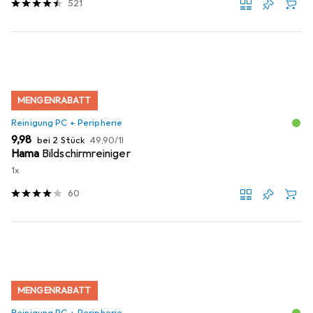
521
MENGENRABATT
Reinigung PC + Peripherie
EUR
EUR
9,98
bei 2 Stück
49,90
/
1l
Hama
Bildschirmreiniger
1x
60
MENGENRABATT
Reinigung PC + Peripherie