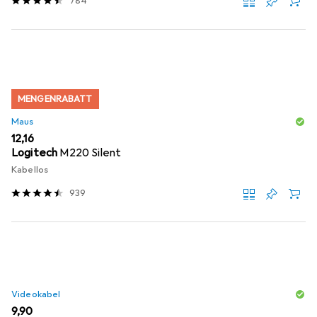
784
MENGENRABATT
Maus
EUR
12,16
Logitech
M220 Silent
Kabellos
939
Videokabel
EUR
9,90