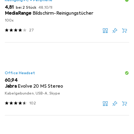
EUR
EUR
4,81
bei 2 Stück
48,10
/
1l
MediaRange
Bildschirm-Reinigungstücher
100x
27
Office Headset
EUR
60,94
Jabra
Evolve 20 MS Stereo
Kabelgebunden, USB-A, Skype
102