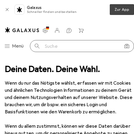
Galaxus
Zur App
Schneller finden und bestellen
Einstellungen
Kundenkonto
Vergleichslisten
Merklisten
Warenkorb
Navigation nach Kategorien
Menü
Suche
ripherie
Deine Daten. Deine Wahl.
Displays
Monitor
Philips 242S1AE/00
Zubehör
Wenn du nur das Nötigste wählst, erfassen wir mit Cookies
EUR
109,90
und ähnlichen Technologien Informationen zu deinem Gerät
Philips
242S1AE/00
1920 x 1080 Pixel, 23.80"
und deinem Nutzungsverhalten auf unserer Website. Diese
brauchen wir, um dir bspw. ein sicheres Login und
Basisfunktionen wie den Warenkorb zu ermöglichen.
Zubehör für Philips 242S1AE/00
Wenn du allem zustimmst, können wir diese Daten darüber
hinaus nutzen, um dir personalisierte Angebote zu zeigen,