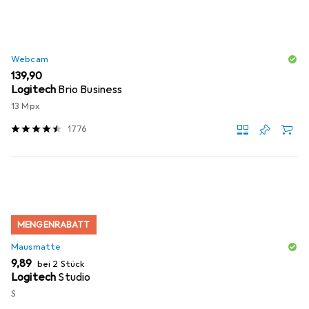
Webcam
EUR
139,90
Logitech
Brio Business
13 Mpx
1776
MENGENRABATT
Mausmatte
EUR
9,89
bei 2 Stück
Logitech
Studio
S