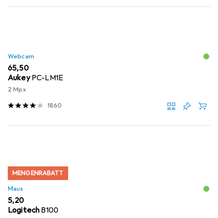
Webcam
EUR
65,50
Aukey
PC-LM1E
2 Mpx
1860
MENGENRABATT
Maus
EUR
5,20
Logitech
B100