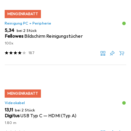
MENGENRABATT
Reinigung PC + Peripherie
EUR
5,34
bei 2 Stück
Fellowes
Bildschirm Reinigungstücher
100x
187
MENGENRABATT
Videokabel
EUR
13,11
bei 2 Stück
Digitus
USB Typ C — HDMI (Typ A)
1.80 m