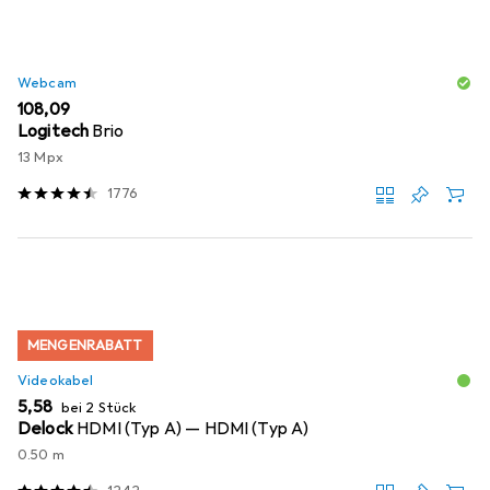
Webcam
EUR
108,09
Logitech
Brio
13 Mpx
1776
MENGENRABATT
Videokabel
EUR
5,58
bei 2 Stück
Delock
HDMI (Typ A) — HDMI (Typ A)
0.50 m