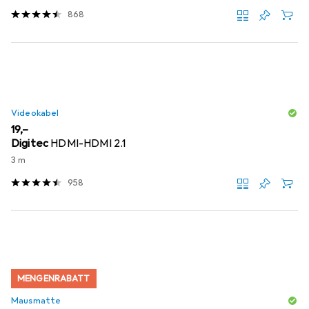
868
Videokabel
EUR
19,–
Digitec
HDMI-HDMI 2.1
3 m
958
MENGENRABATT
Mausmatte