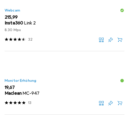
Webcam
EUR
215,99
Insta360
Link 2
8.30 Mpx
32
Monitor Erhöhung
EUR
19,67
Maclean
MC-947
13