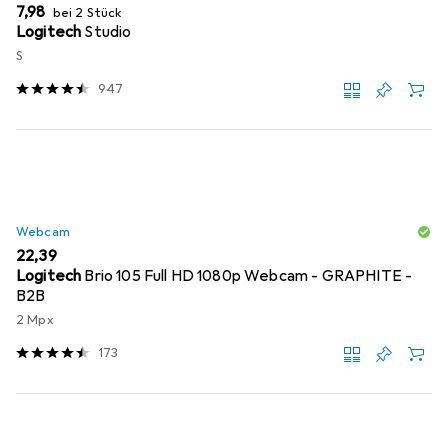
EUR
7,98
bei 2 Stück
Logitech
Studio
S
947
Webcam
EUR
22,39
Logitech
Brio 105 Full HD 1080p Webcam - GRAPHITE -
B2B
2 Mpx
173