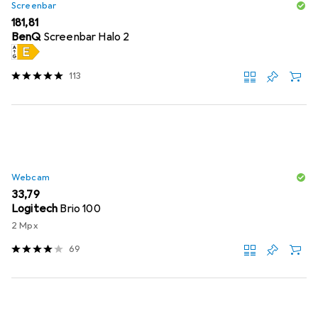
Screenbar
EUR
181,81
BenQ
Screenbar Halo 2
113
Webcam
EUR
33,79
Logitech
Brio 100
2 Mpx
69