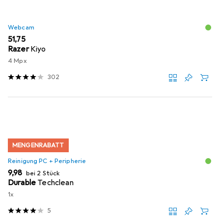
Webcam
EUR
51,75
Razer
Kiyo
4 Mpx
302
MENGENRABATT
Reinigung PC + Peripherie
EUR
9,98
bei 2 Stück
Durable
Techclean
1x
5