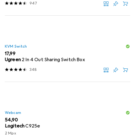
947
KVM Switch
EUR
17,99
Ugreen
2 In 4 Out Sharing Switch Box
348
Webcam
EUR
54,90
Logitech
C925e
2 Mpx