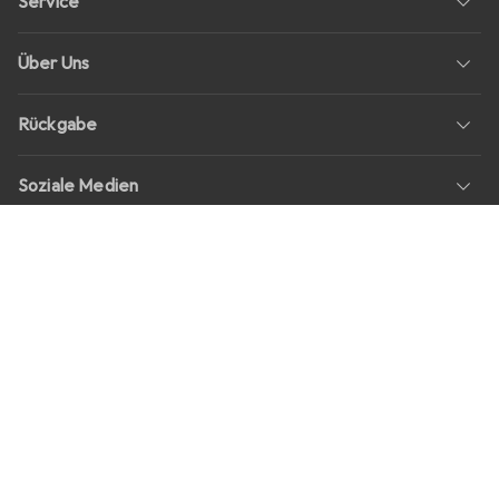
Service
Über Uns
Rückgabe
Soziale Medien
Stellenangebote
Preise
Alle Preise in EUR inkl. MwSt., zzgl.
Versandkosten
bei Bestellungen
unter
30,–
Shop Version
master-20260806-1707-31113322752-1
Unsere Onlineshops
digitec.ch
galaxus.ch
galaxus.at
galaxus.fr
galaxus.it
galaxus.nl
galaxus.be