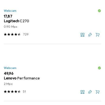
Webcam
EUR
17,87
Logitech
C270
0.90 Mpx
729
Webcam
EUR
49,96
Lenovo
Performance
2 Mpx
51