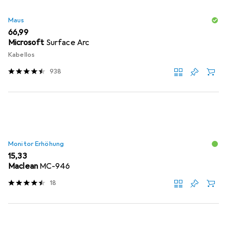
Maus
EUR
66,99
Microsoft
Surface Arc
Kabellos
938
Monitor Erhöhung
EUR
15,33
Maclean
MC-946
18