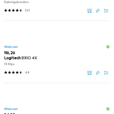
Kabelgebunden
531
Webcam
EUR
116,26
Logitech
BRIO 4K
13 Mpx
44
Webcam