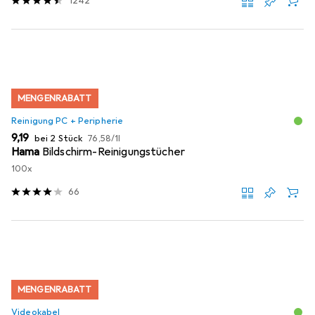
1242
MENGENRABATT
Reinigung PC + Peripherie
EUR
EUR
9,19
bei 2 Stück
76,58
/
1l
Hama
Bildschirm-Reinigungstücher
100x
66
MENGENRABATT
Videokabel