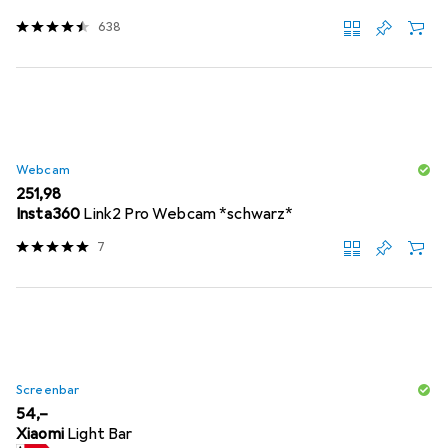
638
Webcam
EUR
251,98
Insta360
Link2 Pro Webcam *schwarz*
7
Screenbar
EUR
54,–
Xiaomi
Light Bar