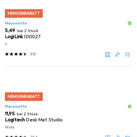
MENGENRABATT
Mausmatte
EUR
5,49
bei 2 Stück
LogiLink
ID0027
S
316
MENGENRABATT
Mausmatte
EUR
11,95
bei 2 Stück
Logitech
Desk Mat Studio
Wide