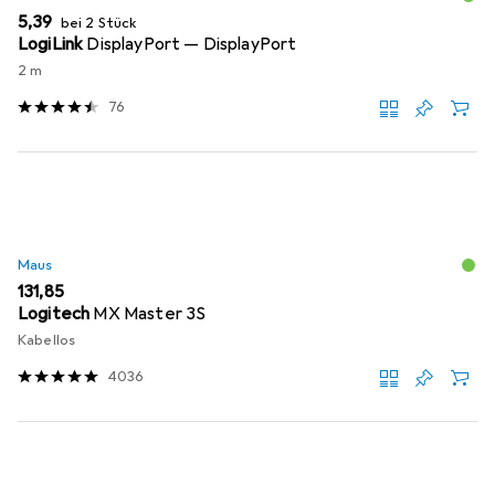
EUR
5,39
bei 2 Stück
LogiLink
DisplayPort — DisplayPort
2 m
76
Maus
EUR
131,85
Logitech
MX Master 3S
Kabellos
4036