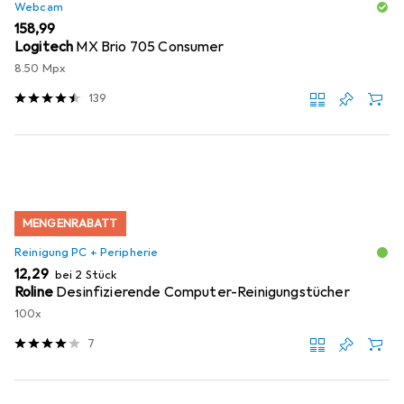
Webcam
EUR
158,99
Logitech
MX Brio 705 Consumer
8.50 Mpx
139
MENGENRABATT
Reinigung PC + Peripherie
EUR
12,29
bei 2 Stück
Roline
Desinfizierende Computer-Reinigungstücher
100x
7