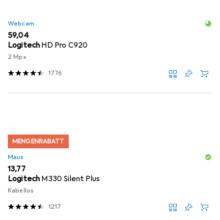
Webcam
EUR
59,04
Logitech
HD Pro C920
2 Mpx
1776
MENGENRABATT
Maus
EUR
13,77
Logitech
M330 Silent Plus
Kabellos
1217