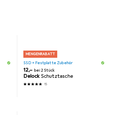
MENGENRABATT
SSD + Festplatte Zubehör
EUR
12,–
bei 2 Stück
Delock
Schutztasche
15