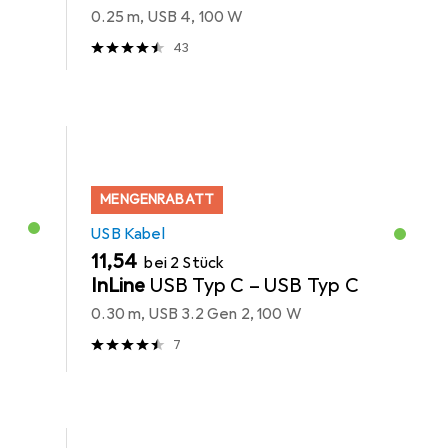
0.25 m, USB 4, 100 W
43
MENGENRABATT
USB Kabel
EUR
11,54
bei 2 Stück
InLine
USB Typ C – USB Typ C
0.30 m, USB 3.2 Gen 2, 100 W
7