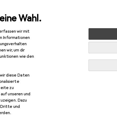
eine Wahl.
erfassen wir mit
 Multimedia
PC Komponenten
Speicher
Externe SS
en Informationen
ungsverhalten
EUR
R
5,64
en wir, um dir
147,82
/
1TB
msung
Portable T7
funktionen wie den
B
wir diese Daten
onalisierte
 Samsung Portable T7
eite zu
 auf unseren und
zuzeigen. Dazu
 Zubehör zum Produkt Samsung Portable T7 aus den Kategorie
Dritte und
rden.