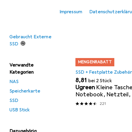
Beliebt
SSD + Festp
Zubehör Speicher
Impressum
Datenschutzerklär
Sortieren nach
:
Relevanz
Angebote
Produktliste
Gebraucht Externe
SSD
MENGENRABATT
Verwandte
SSD + Festplatte Zubehör
Kategorien
EUR
8,81
bei 2 Stück
NAS
Ugreen
Kleine Tasche
Speicherkarte
Notebook, Netzteil, 
SSD
Adapter und Zubehö
221
USB Stick
Dazugehörig