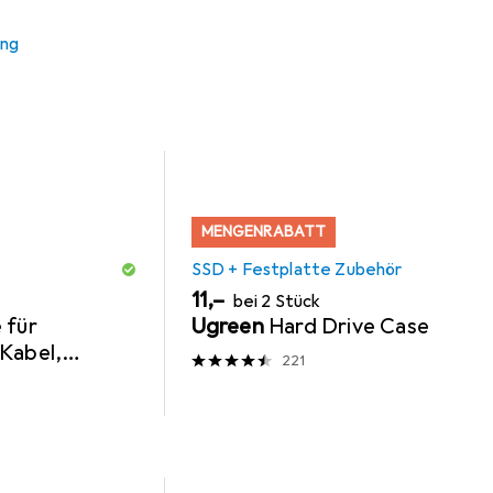
latte Zubehör
USB Kabel
ung
MENGENRABATT
SSD + Festplatte Zubehör
EUR
11,–
bei 2 Stück
 für
Ugreen
Hard Drive Case
Kabel,
221
r