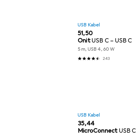
USB Kabel
EUR
51,50
Onit
USB C – USB C
5 m, USB 4, 60 W
243
USB Kabel
EUR
35,44
MicroConnect
USB C