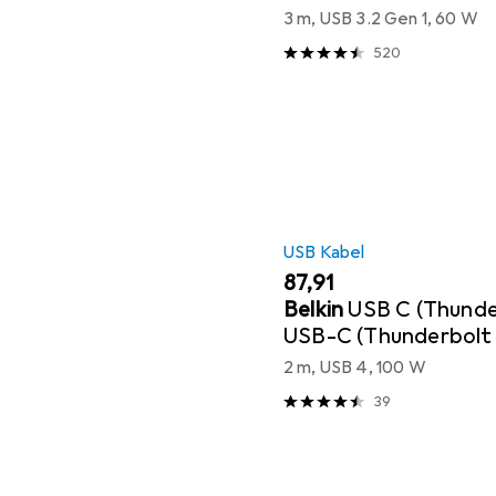
3 m, USB 3.2 Gen 1, 60 W
520
USB Kabel
EUR
87,91
Belkin
USB C (Thunde
USB-C (Thunderbolt 
2 m, USB 4, 100 W
39