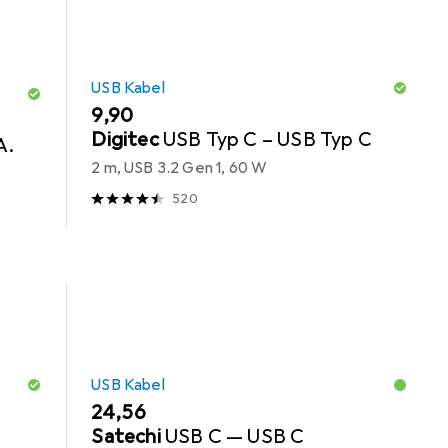
USB Kabel
EUR
9,90
Digitec
USB Typ C – USB Typ C
A.
2 m, USB 3.2 Gen 1, 60 W
520
USB Kabel
EUR
24,56
Satechi
USB C — USB C