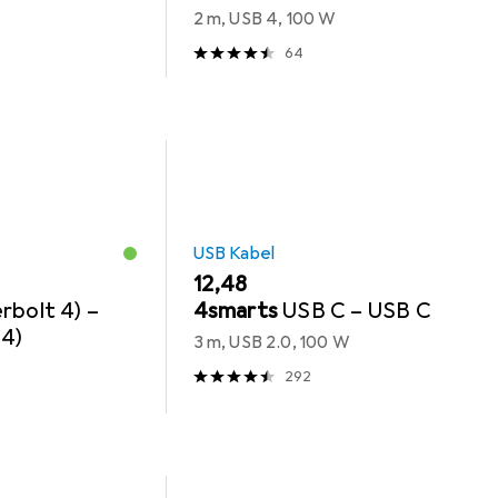
2 m, USB 4, 100 W
64
USB Kabel
EUR
12,48
rbolt 4) –
4smarts
USB C – USB C
4)
3 m, USB 2.0, 100 W
292