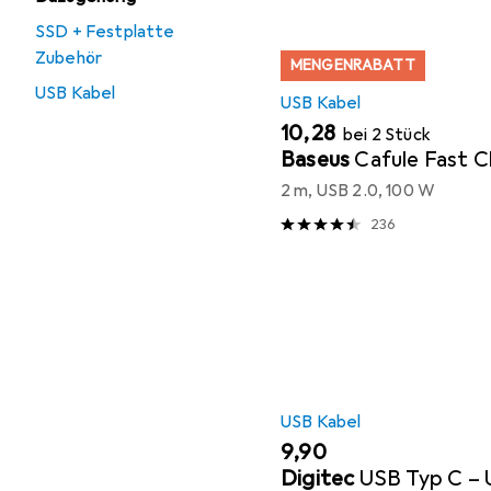
SSD + Festplatte
Zubehör
MENGENRABATT
USB Kabel
USB Kabel
EUR
10,28
bei 2 Stück
Baseus
Cafule Fast C
2 m, USB 2.0, 100 W
236
USB Kabel
EUR
9,90
Digitec
USB Typ C – 