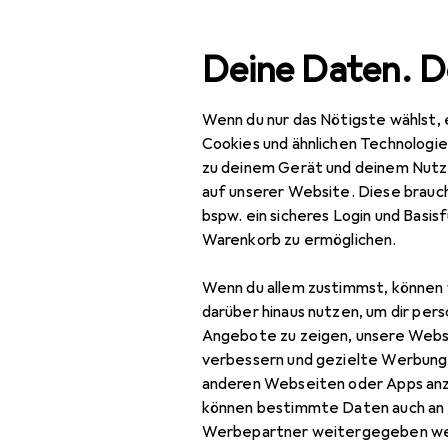
Suche
Deine Daten. D
Wenn du nur das Nötigste wählst, 
Navigation nach Kategorien
Gesamtsortiment
IT +
Gesamtsortiment
Cookies und ähnlichen Technologi
zu deinem Gerät und deinem Nutz
IT + Multimedia
EU
29
auf unserer Website. Diese brauch
Sa
bspw. ein sicheres Login und Basis
PC Komponenten
2 T
Warenkorb zu ermöglichen.
Speicher
Wenn du allem zustimmst, können 
Externe Festplatte
darüber hinaus nutzen, um dir pers
Zubehör für
Angebote zu zeigen, unsere Webs
Externe SSD
verbessern und gezielte Werbung
anderen Webseiten oder Apps an
Festplatte
Hier findest du passendes
können bestimmte Daten auch an 
SSD
Werbepartner weitergegeben we