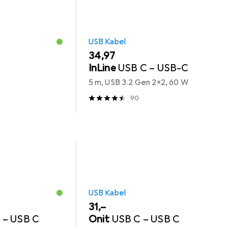
USB Kabel
EUR
34,97
InLine
USB C – USB-C
5 m, USB 3.2 Gen 2x2, 60 W
90
USB Kabel
EUR
31,–
 – USB C
Onit
USB C – USB C