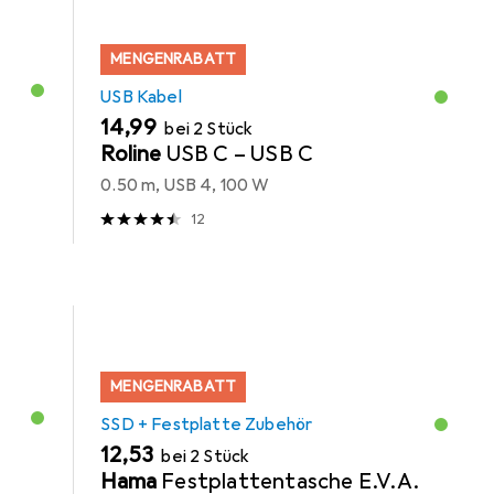
MENGENRABATT
USB Kabel
EUR
14,99
bei 2 Stück
Roline
USB C – USB C
0.50 m, USB 4, 100 W
12
MENGENRABATT
SSD + Festplatte Zubehör
EUR
12,53
bei 2 Stück
Hama
Festplattentasche E.V.A.