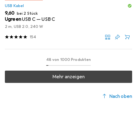
USB Kabel
EUR
9,60
bei 2 Stück
Ugreen
USB C — USB C
2 m, USB 2.0, 240 W
154
48 von 1000 Produkten
Mehr anzeigen
Nach oben