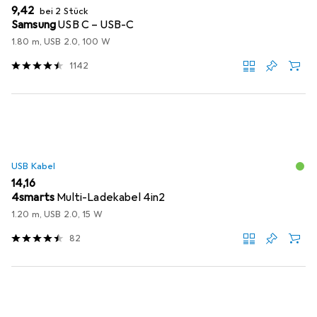
EUR
9,42
bei 2 Stück
Samsung
USB C – USB-C
1.80 m, USB 2.0, 100 W
1142
USB Kabel
EUR
14,16
4smarts
Multi-Ladekabel 4in2
1.20 m, USB 2.0, 15 W
82