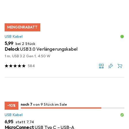
MENGENRABATT
USB Kabel
EUR
5,99
bei 2 Stück
Delock
USB3.0 Verlängerungskabel
1 m, USB 3.2 Gen 1, 4.50 W
584
7
7
noch 7
/ 9
/ 9 im Sale
von 9 Stück im Sale
−10%
USB Kabel
EUR
EUR
6,95
statt
7,74
MicroConnect
USB Typ C – USB-A