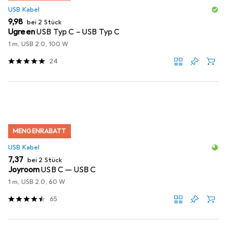
USB Kabel
EUR
9,98
bei 2 Stück
Ugreen
USB Typ C – USB Typ C
1 m, USB 2.0, 100 W
24
MENGENRABATT
USB Kabel
EUR
7,37
bei 2 Stück
Joyroom
USB C — USB C
1 m, USB 2.0, 60 W
65