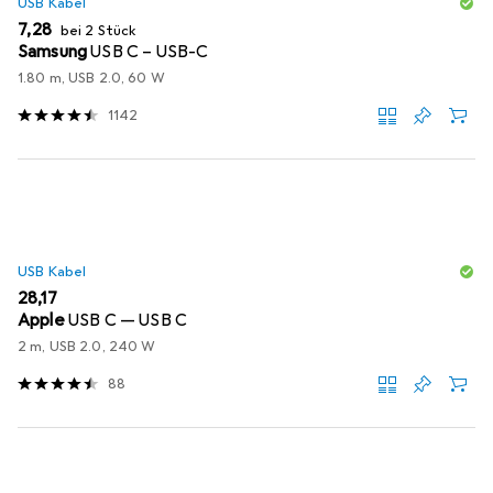
USB Kabel
EUR
7,28
bei 2 Stück
Samsung
USB C – USB-C
1.80 m, USB 2.0, 60 W
1142
USB Kabel
EUR
28,17
Apple
USB C — USB C
2 m, USB 2.0, 240 W
88