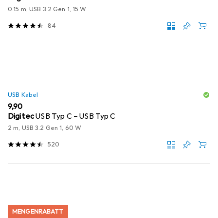
0.15 m, USB 3.2 Gen 1, 15 W
84
USB Kabel
EUR
9,90
Digitec
USB Typ C – USB Typ C
2 m, USB 3.2 Gen 1, 60 W
520
MENGENRABATT