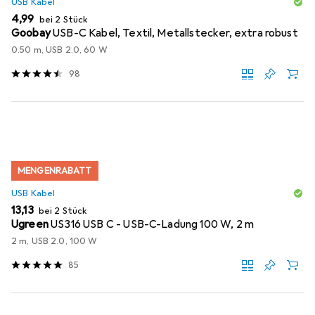
USB Kabel
EUR
4,99
bei 2 Stück
Goobay
USB-C Kabel, Textil, Metallstecker, extra robust
0.50 m, USB 2.0, 60 W
98
MENGENRABATT
USB Kabel
EUR
13,13
bei 2 Stück
Ugreen
US316 USB C - USB-C-Ladung 100 W, 2 m
2 m, USB 2.0, 100 W
85