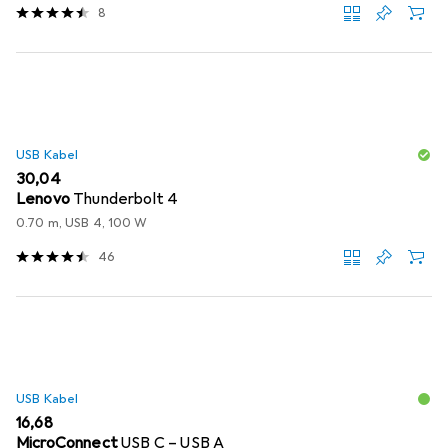
8
USB Kabel
EUR
30,04
Lenovo
Thunderbolt 4
0.70 m, USB 4, 100 W
46
USB Kabel
EUR
16,68
MicroConnect
USB C – USB A