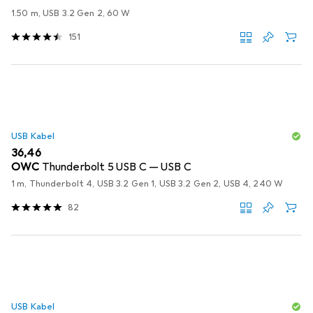
1.50 m, USB 3.2 Gen 2, 60 W
151
USB Kabel
EUR
36,46
OWC
Thunderbolt 5 USB C — USB C
1 m, Thunderbolt 4, USB 3.2 Gen 1, USB 3.2 Gen 2, USB 4, 240 W
82
USB Kabel