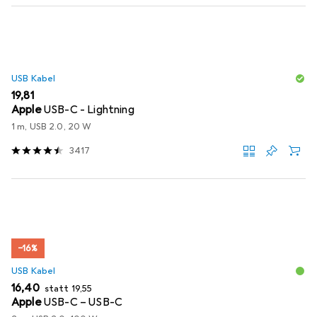
USB Kabel
EUR
19,81
Apple
USB-C - Lightning
1 m, USB 2.0, 20 W
3417
−16%
USB Kabel
EUR
EUR
16,40
statt
19,55
Apple
USB-C – USB-C