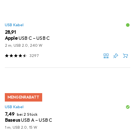
USB Kabel
EUR
28,91
Apple
USB C – USB C
2 m, USB 2.0, 240 W
3297
MENGENRABATT
USB Kabel
EUR
7,49
bei 2 Stück
Baseus
USB A – USB C
1 m, USB 2.0, 15 W