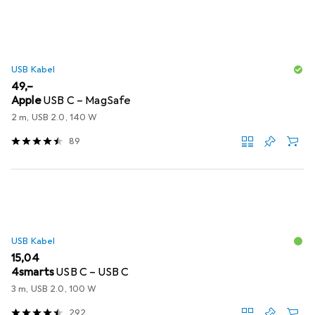
USB Kabel
EUR
49,–
Apple
USB C – MagSafe
2 m, USB 2.0, 140 W
89
USB Kabel
EUR
15,04
4smarts
USB C – USB C
3 m, USB 2.0, 100 W
292