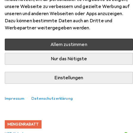
unsere Webseite zu verbessern und gezielte Werbung auf
unseren und anderen Webseiten oder Apps anzuzeigen.
Dazu können bestimmte Daten auch an Dritte und
Werbepartner weitergegeben werden.
Zubehör für Silicon Power GP28
Allem zustimmen
Power Bank 10000mAH White
Nur das Nötigste
Hier findest du passendes Zubehör zum Produkt Silicon
Power GP28 Power Bank 10000mAH White aus der
Kategorie USB Kabel.
Einstellungen
Relevanz
Produktliste
Impressum
Datenschutzerklärung
MENGENRABATT