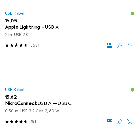
USB Kabel
EUR
16,05
Apple
Lightning – USB A
2 m, USB 2.0
5681
USB Kabel
EUR
15,62
MicroConnect
USB A — USB C
0.50 m, USB 3.2 Gen 2, 60 W
151