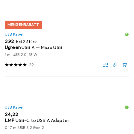
MENGENRABATT
USB Kabel
EUR
3,92
bei 2 Stück
Ugreen
USB A — Micro USB
1 m, USB 2.0, 18 W
29
USB Kabel
EUR
24,22
LMP
USB-C to USB A Adapter
0.17 m, USB 3.2 Gen 2