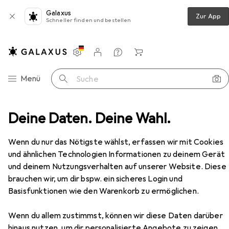
Galaxus
Zur App
Schneller finden und bestellen
Einstellungen
Kundenkonto
Vergleichslisten
Merklisten
Warenkorb
Navigation nach Kategorien
Menü
Suche
nk
Deine Daten. Deine Wahl.
Silicon Power GP28 Power Bank 10000mAH White
Zubehör
Wenn du nur das Nötigste wählst, erfassen wir mit Cookies
und ähnlichen Technologien Informationen zu deinem Gerät
und deinem Nutzungsverhalten auf unserer Website. Diese
EUR
EUR
33,90
brauchen wir, um dir bspw. ein sicheres Login und
0,92
/
1Wh
Silicon Power
GP28 Power Bank
Basisfunktionen wie den Warenkorb zu ermöglichen.
10000mAH White
10000 mAh, 37 Wh
Wenn du allem zustimmst, können wir diese Daten darüber
hinaus nutzen, um dir personalisierte Angebote zu zeigen,