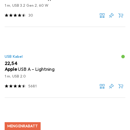
1 m, USB 3.2 Gen 2, 60 W
30
USB Kabel
EUR
22,54
Apple
USB A – Lightning
1 m, USB 2.0
5681
MENGENRABATT