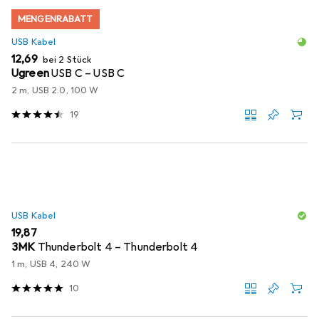
MENGENRABATT
USB Kabel
EUR
12,69
bei 2 Stück
Ugreen
USB C – USB C
2 m, USB 2.0, 100 W
19
USB Kabel
EUR
19,87
3MK
Thunderbolt 4 – Thunderbolt 4
1 m, USB 4, 240 W
10