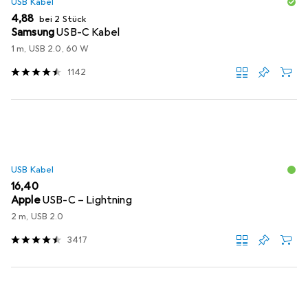
USB Kabel
EUR
4,88
bei 2 Stück
Samsung
USB-C Kabel
1 m, USB 2.0, 60 W
1142
USB Kabel
EUR
16,40
Apple
USB-C – Lightning
2 m, USB 2.0
3417