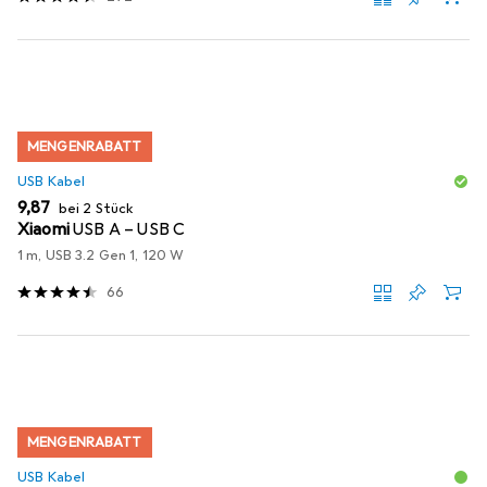
MENGENRABATT
USB Kabel
EUR
9,87
bei 2 Stück
Xiaomi
USB A – USB C
1 m, USB 3.2 Gen 1, 120 W
66
MENGENRABATT
USB Kabel