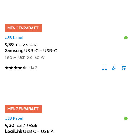
MENGENRABATT
USB Kabel
EUR
9,89
bei 2 Stück
Samsung
USB-C – USB-C
1.80 m, USB 2.0, 60 W
1142
MENGENRABATT
USB Kabel
EUR
9,20
bei 2 Stück
LogiLink
USB C – USB A