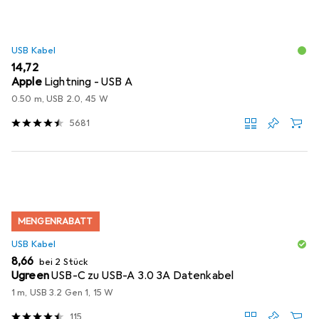
USB Kabel
EUR
14,72
Apple
Lightning - USB A
0.50 m, USB 2.0, 45 W
5681
MENGENRABATT
USB Kabel
EUR
8,66
bei 2 Stück
Ugreen
USB-C zu USB-A 3.0 3A Datenkabel
1 m, USB 3.2 Gen 1, 15 W
115