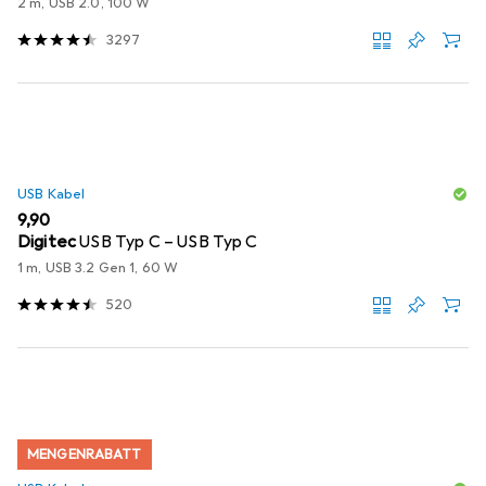
2 m, USB 2.0, 100 W
3297
USB Kabel
EUR
9,90
Digitec
USB Typ C – USB Typ C
1 m, USB 3.2 Gen 1, 60 W
520
MENGENRABATT