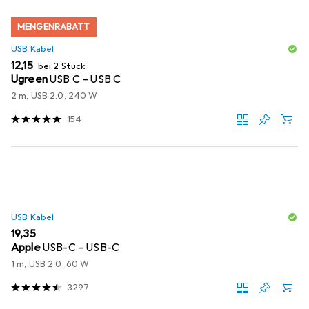
MENGENRABATT
USB Kabel
EUR
12,15
bei 2 Stück
Ugreen
USB C – USB C
2 m, USB 2.0, 240 W
154
USB Kabel
EUR
19,35
Apple
USB-C – USB-C
1 m, USB 2.0, 60 W
3297