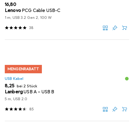
EUR
16,80
Lenovo
PCG Cable USB-C
1 m, USB 3.2 Gen 2, 100 W
38
MENGENRABATT
USB Kabel
EUR
8,25
bei 2 Stück
Lanberg
USB A – USB B
5 m, USB 2.0
85