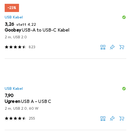
−23%
USB Kabel
EUR
EUR
3,26
statt
4,22
Goobay
USB-A to USB-C Kabel
2 m, USB 2.0
823
USB Kabel
EUR
7,90
Ugreen
USB A – USB C
2 m, USB 2.0, 60 W
255