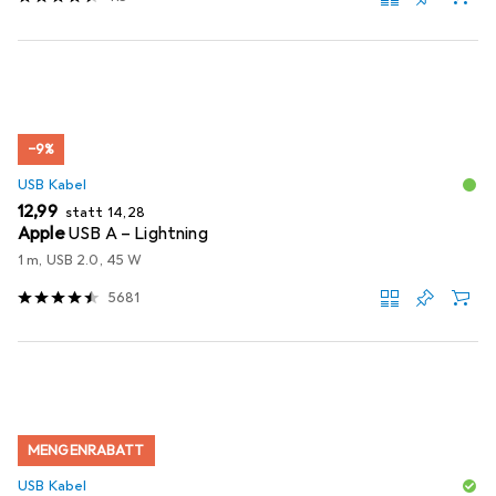
−9%
USB Kabel
EUR
EUR
12,99
statt
14,28
Apple
USB A – Lightning
1 m, USB 2.0, 45 W
5681
MENGENRABATT
USB Kabel