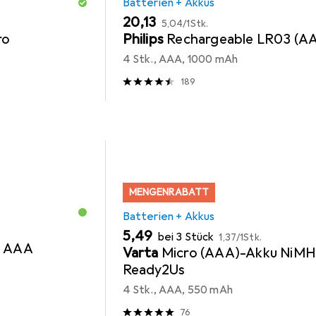
Batterien + Akkus
EUR
EUR
20,13
5,04
/
1Stk.
ro
Philips
Rechargeable LR03 (A
4 Stk., AAA, 1000 mAh
189
MENGENRABATT
Batterien + Akkus
EUR
EUR
5,49
bei 3 Stück
1,37
/
1Stk.
r AAA
Varta
Micro (AAA)-Akku NiM
Ready2Us
4 Stk., AAA, 550 mAh
76