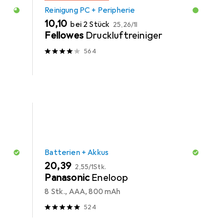
Reinigung PC + Peripherie
EUR
EUR
10,10
bei 2 Stück
25,26
/
1l
Fellowes
Druckluftreiniger
564
Batterien + Akkus
EUR
EUR
20,39
2,55
/
1Stk.
Panasonic
Eneloop
8 Stk., AAA, 800 mAh
524