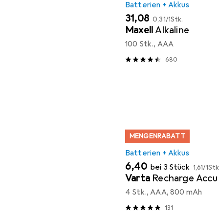
Batterien + Akkus
EUR
EUR
31,08
0,31
/
1Stk.
Maxell
Alkaline
100 Stk., AAA
680
MENGENRABATT
Batterien + Akkus
EUR
EUR
6,40
bei 3 Stück
1,61
/
1Stk
Varta
Recharge Accu
4 Stk., AAA, 800 mAh
131