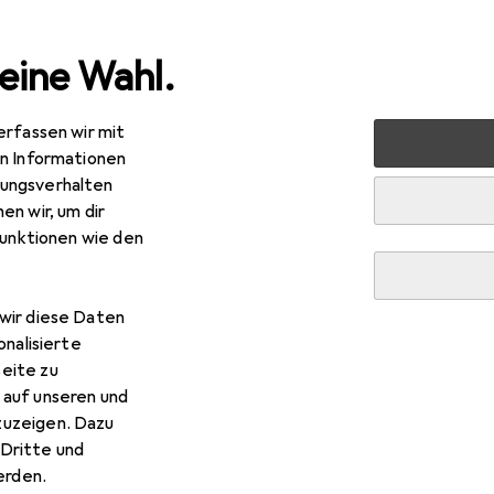
eine Wahl.
erfassen wir mit
um ESPERANZA TK109 - 5901299942611 TK109 AKRON Wireless
en Informationen
ungsverhalten
R
,90
en wir, um dir
tanum
ESPERANZA TK109 - 5901299942611 TK109
funktionen wie den
use USB 2.4GHz
 Kabelgebunden
wir diese Daten
onalisierte
r Titanum ESPERANZA TK109
eite zu
 auf unseren und
less Keyboard and Wierles
zuzeigen. Dazu
Dritte und
rden.
s Zubehör zum Produkt Titanum ESPERANZA TK109 - 59012999