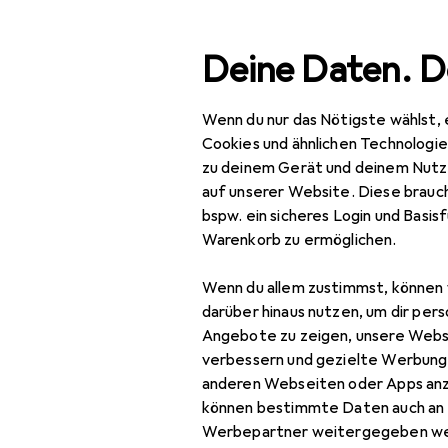
Suche
Deine Daten. D
Wenn du nur das Nötigste wählst, 
Navigation nach Kategorien
a
Peripherie
Mäuse + Tastaturen
Tastatur
Titan
Gesamtsortiment
Cookies und ähnlichen Technologi
zu deinem Gerät und deinem Nutz
EU
17
IT + Multimedia
auf unserer Website. Diese brauch
Ti
bspw. ein sicheres Login und Basis
Peripherie
Mo
Warenkorb zu ermöglichen.
US,
Mäuse + Tastaturen
Wenn du allem zustimmst, können 
Keycaps
darüber hinaus nutzen, um dir pers
Zubehör fü
Angebote zu zeigen, unsere Webs
Maus
verbessern und gezielte Werbung
AKRON Wire
anderen Webseiten oder Apps an
Maus + Tastatur
können bestimmte Daten auch an 
Zubehör
Werbepartner weitergegeben we
Hier findest du passende