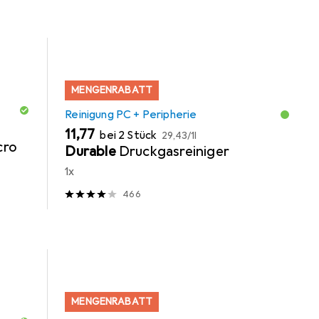
MENGENRABATT
Reinigung PC + Peripherie
EUR
EUR
11,77
bei 2 Stück
29,43
/
1l
cro
Durable
Druckgasreiniger
1x
466
MENGENRABATT