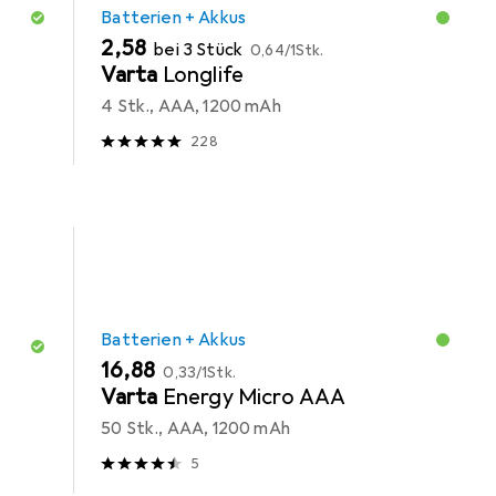
Batterien + Akkus
EUR
EUR
2,58
bei 3 Stück
0,64
/
1Stk.
Varta
Longlife
4 Stk., AAA, 1200 mAh
228
Batterien + Akkus
EUR
EUR
16,88
0,33
/
1Stk.
Varta
Energy Micro AAA
50 Stk., AAA, 1200 mAh
5