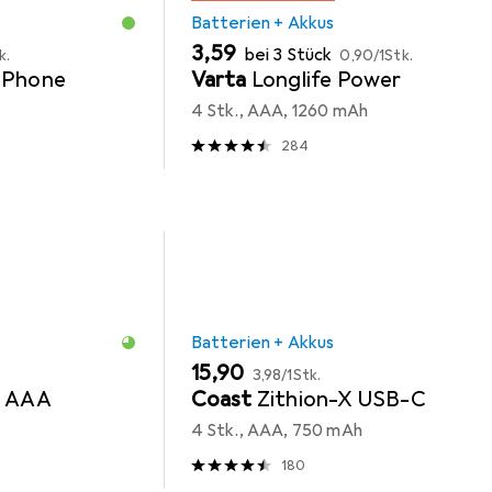
Batterien + Akkus
EUR
EUR
3,59
bei 3 Stück
k.
0,90
/
1Stk.
 Phone
Varta
Longlife Power
4 Stk., AAA, 1260 mAh
284
Batterien + Akkus
EUR
EUR
15,90
3,98
/
1Stk.
r AAA
Coast
Zithion-X USB-C
4 Stk., AAA, 750 mAh
180