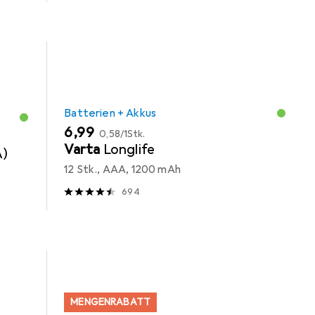
Batterien + Akkus
EUR
EUR
6,99
0,58
/
1Stk.
Varta
Longlife
A)
12 Stk., AAA, 1200 mAh
694
MENGENRABATT