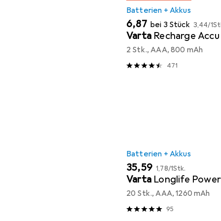
Batterien + Akkus
EUR
EUR
6,87
bei 3 Stück
3,44
/
1St
Varta
Recharge Accu
2 Stk., AAA, 800 mAh
471
Batterien + Akkus
EUR
EUR
35,59
1,78
/
1Stk.
Varta
Longlife Powe
20 Stk., AAA, 1260 mAh
95