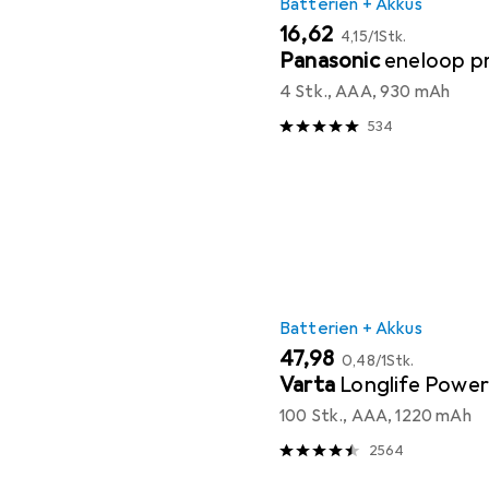
Batterien + Akkus
EUR
EUR
16,62
4,15
/
1Stk.
Panasonic
eneloop p
4 Stk., AAA, 930 mAh
534
Batterien + Akkus
EUR
EUR
47,98
0,48
/
1Stk.
Varta
Longlife Powe
100 Stk., AAA, 1220 mAh
2564