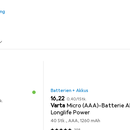
Kategorien Batterien + Akkus und Reinigung PC + Peripherie.
ung
 Akkus
Reinigung PC + Peripherie
Batterien + Akkus
EUR
EUR
16,22
0,40
/
1Stk.
k.
Varta
Micro (AAA)-Batterie Al
Longlife Power
40 Stk., AAA, 1260 mAh
398