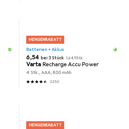
MENGENRABATT
Batterien + Akkus
EUR
EUR
6,54
bei 3 Stück
1,64
/
1Stk.
Varta
Recharge Accu Power
4 Stk., AAA, 800 mAh
2250
MENGENRABATT