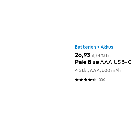
Batterien + Akkus
EUR
EUR
26,93
6,74
/
1Stk.
Pale Blue
AAA USB-
4 Stk., AAA, 600 mAh
330