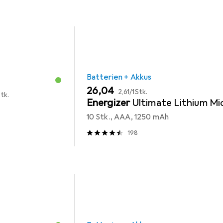
Batterien + Akkus
EUR
EUR
26,04
2,61
/
1Stk.
tk.
Energizer
Ultimate Lithium Mi
10 Stk., AAA, 1250 mAh
198