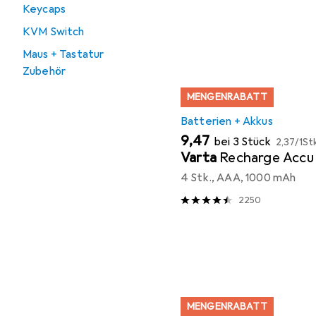
Keycaps
KVM Switch
Maus + Tastatur
Zubehör
MENGENRABATT
Batterien + Akkus
EUR
EUR
9,47
bei 3 Stück
2,37
/
1St
Varta
Recharge Accu
4 Stk., AAA, 1000 mAh
2250
MENGENRABATT