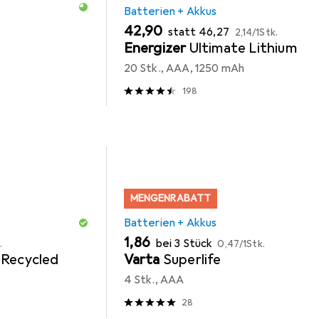
Batterien + Akkus
EUR
EUR
EUR
42,90
statt
46,27
2,14
/
1Stk.
Energizer
Ultimate Lithium
20 Stk., AAA, 1250 mAh
198
MENGENRABATT
Batterien + Akkus
EUR
EUR
1,86
bei 3 Stück
.
0,47
/
1Stk.
 Recycled
Varta
Superlife
4 Stk., AAA
28