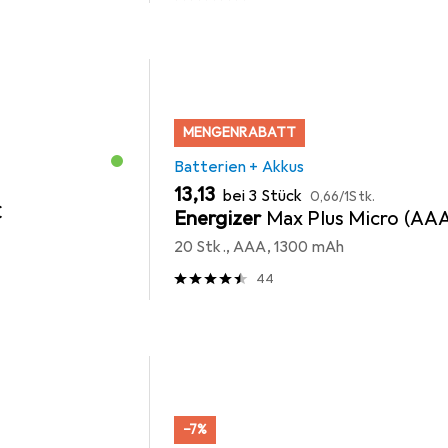
MENGENRABATT
Batterien + Akkus
EUR
EUR
13,13
bei 3 Stück
0,66
/
1Stk.
C
Energizer
Max Plus Micro (AA
20 Stk., AAA, 1300 mAh
44
−7%