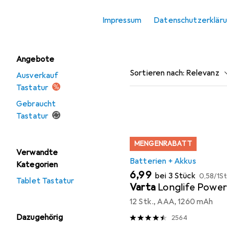
Mausmatte
Mouse USB 2.4GHz aus den 
Impressum
Datenschutzerklär
Tastatur
Beliebt
Batterien +
Angebote
Sortieren nach
:
Relevanz
Ausverkauf
Tastatur
Produktliste
Gebraucht
Tastatur
MENGENRABATT
Verwandte
Batterien + Akkus
Kategorien
EUR
EUR
6,99
bei 3 Stück
0,58
/
1St
Tablet Tastatur
Varta
Longlife Power
12 Stk., AAA, 1260 mAh
Dazugehörig
2564