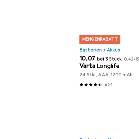
MENGENRABATT
Batterien + Akkus
EUR
EUR
10,07
bei 3 Stück
0,42
/
1S
Varta
Longlife
24 Stk., AAA, 1200 mAh
694