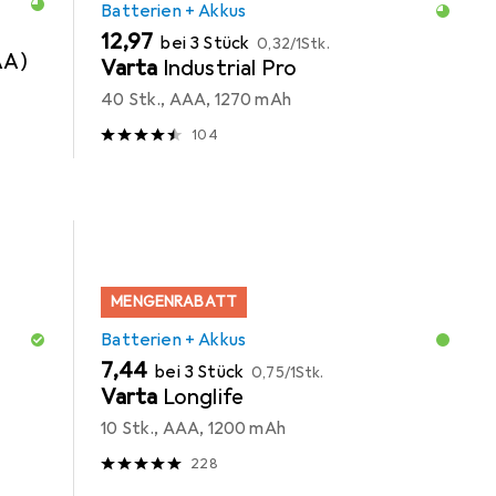
Batterien + Akkus
EUR
EUR
12,97
bei 3 Stück
0,32
/
1Stk.
AA)
Varta
Industrial Pro
40 Stk., AAA, 1270 mAh
104
MENGENRABATT
Batterien + Akkus
EUR
EUR
7,44
bei 3 Stück
0,75
/
1Stk.
H
Varta
Longlife
10 Stk., AAA, 1200 mAh
228