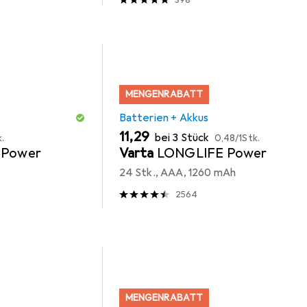
MENGENRABATT
Batterien + Akkus
EUR
EUR
11,29
bei 3 Stück
k.
0,48
/
1Stk.
 Power
Varta
LONGLIFE Power
24 Stk., AAA, 1260 mAh
2564
MENGENRABATT