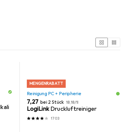
MENGENRABATT
Reinigung PC + Peripherie
EUR
EUR
7,27
bei 2 Stück
18,18
/
1l
kali
LogiLink
Druckluftreiniger
1703