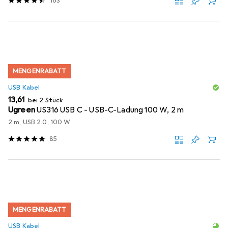
163
MENGENRABATT
USB Kabel
EUR
13,61
bei 2 Stück
Ugreen
US316 USB C - USB-C-Ladung 100 W, 2 m
2 m, USB 2.0, 100 W
85
MENGENRABATT
USB Kabel