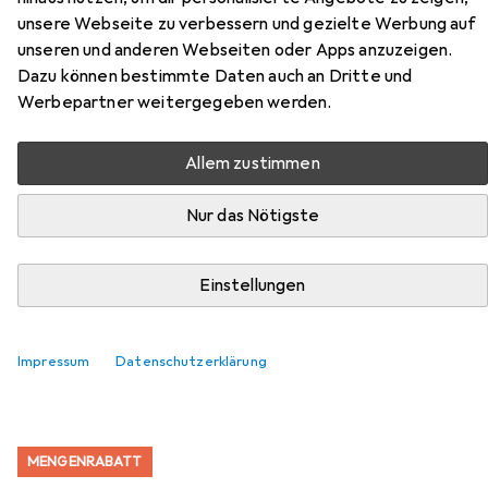
unsere Webseite zu verbessern und gezielte Werbung auf
Zubehör für Ugreen Portable
unseren und anderen Webseiten oder Apps anzuzeigen.
Dazu können bestimmte Daten auch an Dritte und
Charger Power Bank
Werbepartner weitergegeben werden.
Hier findest du passendes Zubehör zum Produkt Ugreen
Portable Charger Power Bank aus den Kategorien USB
Allem zustimmen
Kabel und Data + Video Adapter.
Nur das Nötigste
Beliebt
USB Kabel
Ugreen
Data + Video Adapter
Einstellungen
Relevanz
Impressum
Datenschutzerklärung
Produktliste
MENGENRABATT