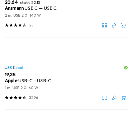
EUR
EUR
20,64
statt
22,13
Ansmann
USB C — USB C
2 m, USB 2.0, 140 W
23
USB Kabel
EUR
19,35
Apple
USB-C – USB-C
1 m, USB 2.0, 60 W
3296