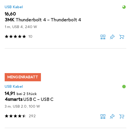
USB Kabel
EUR
16,60
3MK
Thunderbolt 4 – Thunderbolt 4
1 m, USB 4, 240 W
10
MENGENRABATT
USB Kabel
EUR
14,91
bei 2 Stück
4smarts
USB C – USB C
3 m, USB 2.0, 100 W
292