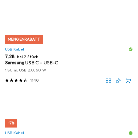
MENGENRABATT
USB Kabel
EUR
7,28
bei 2 Stück
Samsung
USB C – USB-C
1.80 m, USB 2.0, 60 W
1140
−7%
USB Kabel