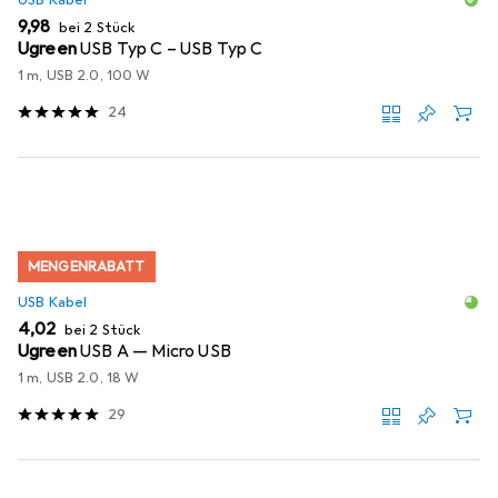
EUR
9,98
bei 2 Stück
Ugreen
USB Typ C – USB Typ C
1 m, USB 2.0, 100 W
24
MENGENRABATT
USB Kabel
EUR
4,02
bei 2 Stück
Ugreen
USB A — Micro USB
1 m, USB 2.0, 18 W
29