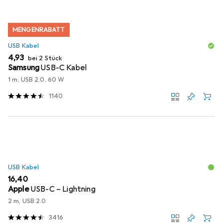
MENGENRABATT
USB Kabel
EUR
4,93
bei 2 Stück
Samsung
USB-C Kabel
1 m, USB 2.0, 60 W
1140
USB Kabel
EUR
16,40
Apple
USB-C – Lightning
2 m, USB 2.0
3416