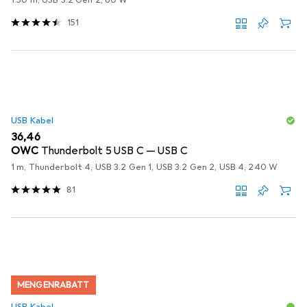
151
USB Kabel
EUR
36,46
OWC
Thunderbolt 5 USB C — USB C
1 m, Thunderbolt 4, USB 3.2 Gen 1, USB 3.2 Gen 2, USB 4, 240 W
81
MENGENRABATT
USB Kabel