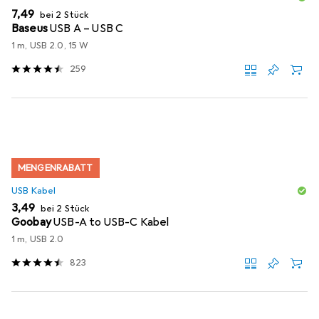
EUR
7,49
bei 2 Stück
Baseus
USB A – USB C
1 m, USB 2.0, 15 W
259
MENGENRABATT
USB Kabel
EUR
3,49
bei 2 Stück
Goobay
USB-A to USB-C Kabel
1 m, USB 2.0
823