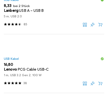
EUR
8,33
bei 2 Stück
Lanberg
USB A – USB B
5 m, USB 2.0
85
USB Kabel
EUR
16,80
Lenovo
PCG Cable USB-C
1 m, USB 3.2 Gen 2, 100 W
38