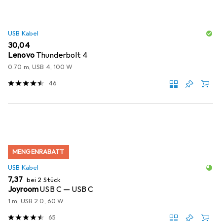
USB Kabel
EUR
30,04
Lenovo
Thunderbolt 4
0.70 m, USB 4, 100 W
46
MENGENRABATT
USB Kabel
EUR
7,37
bei 2 Stück
Joyroom
USB C — USB C
1 m, USB 2.0, 60 W
65