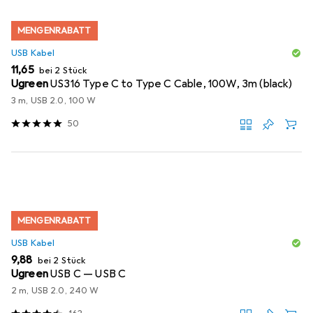
MENGENRABATT
USB Kabel
EUR
11,65
bei 2 Stück
Ugreen
US316 Type C to Type C Cable, 100W, 3m (black)
3 m, USB 2.0, 100 W
50
MENGENRABATT
USB Kabel
EUR
9,88
bei 2 Stück
Ugreen
USB C — USB C
2 m, USB 2.0, 240 W