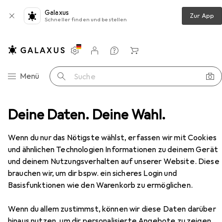
Galaxus
Zur App
Schneller finden und bestellen
Einstellungen
Kundenkonto
Vergleichslisten
Merklisten
Warenkorb
Navigation nach Kategorien
Menü
Suche
Deine Daten. Deine Wahl.
Powerbank
Ugreen Portable Charger Power Bank
Zubehör
Wenn du nur das Nötigste wählst, erfassen wir mit Cookies
und ähnlichen Technologien Informationen zu deinem Gerät
EUR
EUR
124,98
0,81
/
1Wh
und deinem Nutzungsverhalten auf unserer Website. Diese
Ugreen
Portable Charger Power Bank
brauchen wir, um dir bspw. ein sicheres Login und
48000 mAh, 140 W, 153.60 Wh
Basisfunktionen wie den Warenkorb zu ermöglichen.
Wenn du allem zustimmst, können wir diese Daten darüber
hinaus nutzen, um dir personalisierte Angebote zu zeigen,