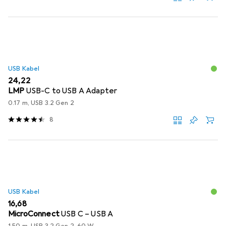
USB Kabel
EUR
24,22
LMP
USB-C to USB A Adapter
0.17 m, USB 3.2 Gen 2
8
USB Kabel
EUR
16,68
MicroConnect
USB C – USB A
1.50 m, USB 3.2 Gen 2, 60 W