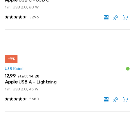
1 m, USB 2.0, 60 W
3296
−9%
USB Kabel
EUR
EUR
12,99
statt
14,28
Apple
USB A – Lightning
1 m, USB 2.0, 45 W
5680