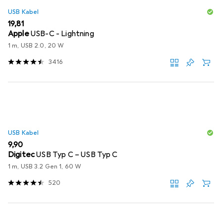
USB Kabel
EUR
19,81
Apple
USB-C - Lightning
1 m, USB 2.0, 20 W
3416
USB Kabel
EUR
9,90
Digitec
USB Typ C – USB Typ C
1 m, USB 3.2 Gen 1, 60 W
520