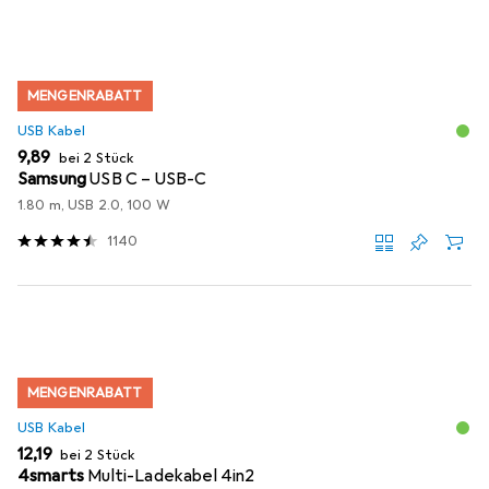
MENGENRABATT
USB Kabel
EUR
9,89
bei 2 Stück
Samsung
USB C – USB-C
1.80 m, USB 2.0, 100 W
1140
MENGENRABATT
USB Kabel
EUR
12,19
bei 2 Stück
4smarts
Multi-Ladekabel 4in2