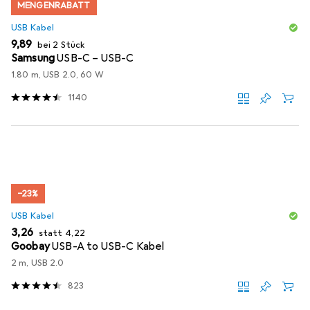
MENGENRABATT
USB Kabel
EUR
9,89
bei 2 Stück
Samsung
USB-C – USB-C
1.80 m, USB 2.0, 60 W
1140
−23%
USB Kabel
EUR
EUR
3,26
statt
4,22
Goobay
USB-A to USB-C Kabel
2 m, USB 2.0
823