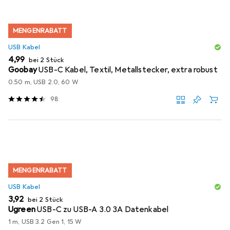
MENGENRABATT
USB Kabel
EUR
4,99
bei 2 Stück
Goobay
USB-C Kabel, Textil, Metallstecker, extra robust
0.50 m, USB 2.0, 60 W
98
MENGENRABATT
USB Kabel
EUR
3,92
bei 2 Stück
Ugreen
USB-C zu USB-A 3.0 3A Datenkabel
1 m, USB 3.2 Gen 1, 15 W