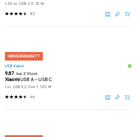
1.20 m, USB 2.0, 15 W
82
MENGENRABATT
USB Kabel
EUR
9,87
bei 2 Stück
Xiaomi
USB A – USB C
1 m, USB 3.2 Gen 1, 120 W
66