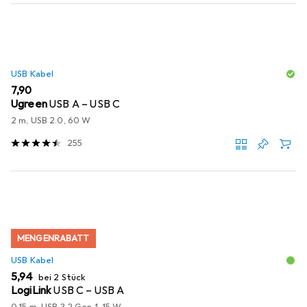
USB Kabel
EUR
7,90
Ugreen
USB A – USB C
2 m, USB 2.0, 60 W
255
MENGENRABATT
USB Kabel
EUR
5,94
bei 2 Stück
LogiLink
USB C – USB A
0.15 m, USB 3.2 Gen 1, 15 W