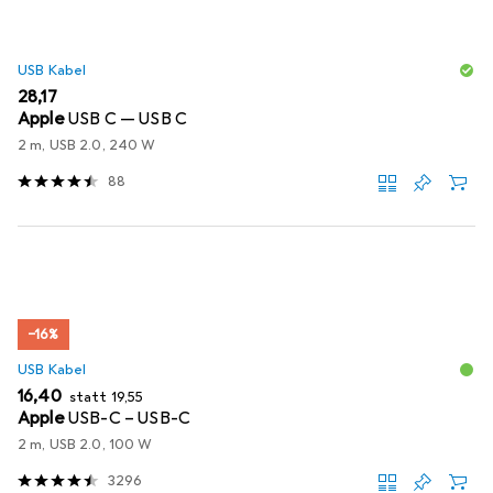
USB Kabel
EUR
28,17
Apple
USB C — USB C
2 m, USB 2.0, 240 W
88
−16%
USB Kabel
EUR
EUR
16,40
statt
19,55
Apple
USB-C – USB-C
2 m, USB 2.0, 100 W
3296