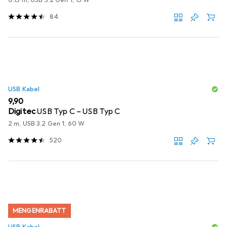
84
USB Kabel
EUR
9,90
Digitec
USB Typ C – USB Typ C
2 m, USB 3.2 Gen 1, 60 W
520
MENGENRABATT
USB Kabel