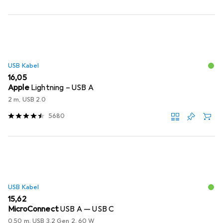
USB Kabel
EUR
16,05
Apple
Lightning – USB A
2 m, USB 2.0
5680
USB Kabel
EUR
15,62
MicroConnect
USB A — USB C
0.50 m, USB 3.2 Gen 2, 60 W