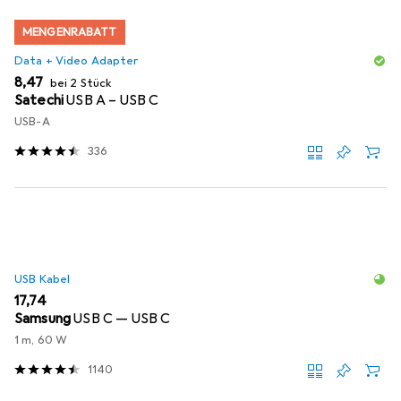
MENGENRABATT
Data + Video Adapter
EUR
8,47
bei 2 Stück
Satechi
USB A – USB C
USB-A
336
USB Kabel
EUR
17,74
Samsung
USB C — USB C
1 m, 60 W
1140