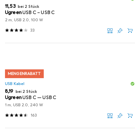
EUR
11,53
bei 2 Stück
Ugreen
USB C – USB C
2 m, USB 2.0, 100 W
33
MENGENRABATT
USB Kabel
EUR
8,19
bei 2 Stück
Ugreen
USB C — USB C
1 m, USB 2.0, 240 W
163