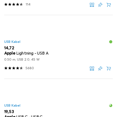
114
USB Kabel
EUR
14,72
Apple
Lightning - USB A
0.50 m, USB 2.0, 45 W
5680
USB Kabel
EUR
19,53
Apple
USB C - USB C