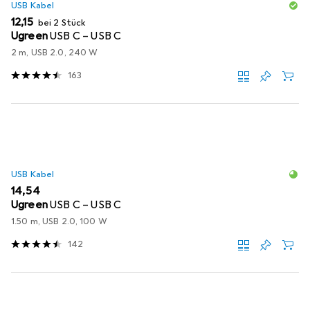
USB Kabel
EUR
12,15
bei 2 Stück
Ugreen
USB C – USB C
2 m, USB 2.0, 240 W
163
USB Kabel
EUR
14,54
Ugreen
USB C – USB C
1.50 m, USB 2.0, 100 W
142