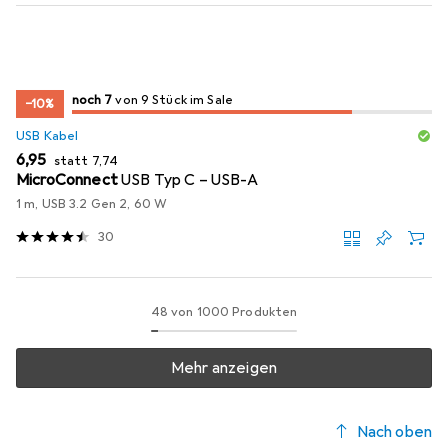
7
7
noch 7
/ 9
/ 9 im Sale
von 9 Stück im Sale
−10%
USB Kabel
EUR
EUR
6,95
statt
7,74
MicroConnect
USB Typ C – USB-A
1 m, USB 3.2 Gen 2, 60 W
30
48 von 1000 Produkten
Mehr anzeigen
Nach oben