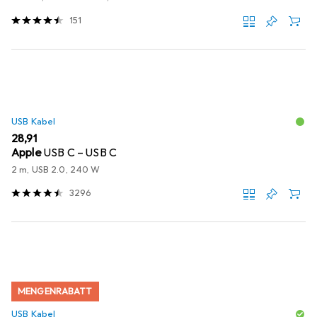
151
USB Kabel
EUR
28,91
Apple
USB C – USB C
2 m, USB 2.0, 240 W
3296
MENGENRABATT
USB Kabel