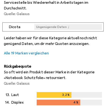
Servicestelle bis Wiedererhalt in Arbeitstagen im
Durchschnitt.
Quelle: Galaxus
i
Dicota
Ungenügende Daten
i
i
i
i
Ungenügende Daten
Ungenügende Daten
Ungenügende Daten
Ungenügende Daten
Leider haben wir für diese Kategorie aktuell noch nicht
genügend Daten, um dir mehr Quoten anzuzeigen.
Alle 19 Marken vergleichen
Rückgabequote
So oft wird ein Produkt dieser Marke in der Kategorie
«Notebook Schutzfolie» retourniert.
Quelle: Galaxus
13.
Laut
3,2
%
3,2
%
14.
Displex
4
%
4
%