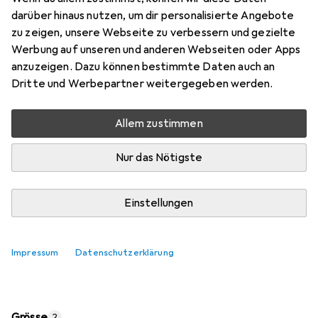
Preis in EUR inkl. MwSt.
darüber hinaus nutzen, um dir personalisierte Angebote
zu zeigen, unsere Webseite zu verbessern und gezielte
Marke
Bewertungen
Werbung auf unseren und anderen Webseiten oder Apps
Mehr von Dicota
4
anzuzeigen. Dazu können bestimmte Daten auch an
Dritte und Werbepartner weitergegeben werden.
Zwischen Mo, 10.8. und Mi, 12.8. geliefert
Allem zustimmen
Nur 1 Stück an Lager beim Lieferanten
Lieferort angeben für genaue Lieferzeit
Nur das Nötigste
In den Warenkorb
Einstellungen
Vergleichen
Merken
Impressum
Datenschutzerklärung
kostenloser Versand
Grösse
2