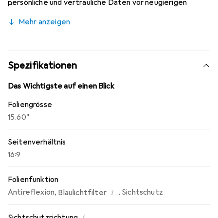
persönliche und vertrauliche Daten vor neugierigen
Blicken schützt. Die Folie haftet dank der
Mehr anzeigen
Magnetstreifen innerhalb von Sekunden direkt auf der
gesamten Oberfläche Ihres Displays.
Spezifikationen
Das Wichtigste auf einen Blick
Foliengrösse
15.60"
Seitenverhältnis
16:9
Folienfunktion
i
Antireflexion
,
,
Sichtschutz
Blaulichtfilter
i
Sichtschutzrichtung