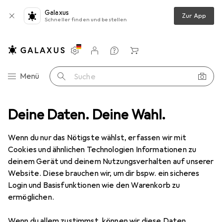
Galaxus
Zur App
Schneller finden und bestellen
Einstellungen
Kundenkonto
Vergleichslisten
Merklisten
Warenkorb
Navigation nach Kategorien
Menü
Suche
 Hüllen + Schutz
Deine Daten. Deine Wahl.
Notebook Schutzfolie
Dicota Secret 2-Way
Wenn du nur das Nötigste wählst, erfassen wir mit
Cookies und ähnlichen Technologien Informationen zu
11 Bilder
deinem Gerät und deinem Nutzungsverhalten auf unserer
Website. Diese brauchen wir, um dir bspw. ein sicheres
EUR
44,70
Login und Basisfunktionen wie den Warenkorb zu
Dicota
Secret 2-Way
ermöglichen.
15.60", 16:9
Wenn du allem zustimmst, können wir diese Daten