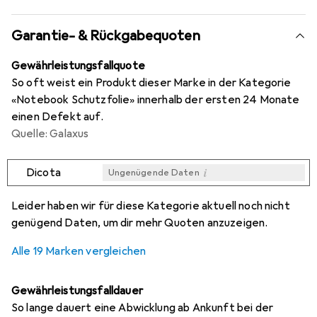
Garantie- & Rückgabequoten
Gewährleistungsfallquote
So oft weist ein Produkt dieser Marke in der Kategorie
«Notebook Schutzfolie» innerhalb der ersten 24 Monate
einen Defekt auf.
Quelle: Galaxus
i
Dicota
Ungenügende Daten
i
i
i
i
Ungenügende Daten
Ungenügende Daten
Ungenügende Daten
Ungenügende Daten
Leider haben wir für diese Kategorie aktuell noch nicht
genügend Daten, um dir mehr Quoten anzuzeigen.
Alle 19 Marken vergleichen
Gewährleistungsfalldauer
So lange dauert eine Abwicklung ab Ankunft bei der