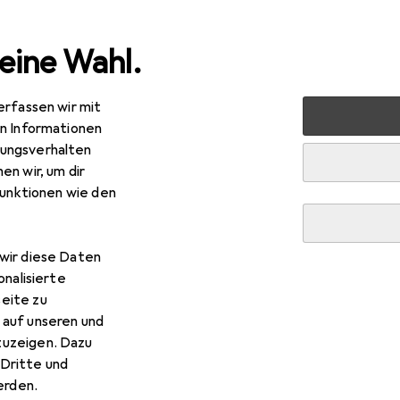
eine Wahl.
erfassen wir mit
books + PCs
Notebook Zubehör
Notebook Stromverso
en Informationen
ungsverhalten
en wir, um dir
funktionen wie den
wir diese Daten
onalisierte
eite zu
 auf unseren und
zuzeigen. Dazu
Dritte und
rden.