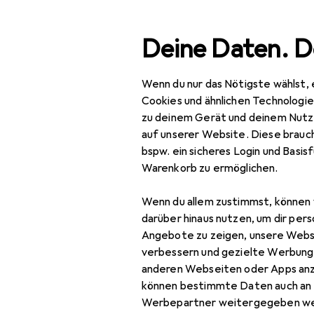
Suche
Deine Daten. D
Wenn du nur das Nötigste wählst, 
Navigation nach Kategorien
Gesamtsortiment
IT + Multimedia
Note
Gesamtsortiment
Cookies und ähnlichen Technologi
zu deinem Gerät und deinem Nutz
IT + Multimedia
auf unserer Website. Diese brauch
bspw. ein sicheres Login und Basis
Notebooks + PCs
Warenkorb zu ermöglichen.
Notebook Zubehör
Wenn du allem zustimmst, können 
Notebook
darüber hinaus nutzen, um dir pers
Stromversorgung
Angebote zu zeigen, unsere Webs
verbessern und gezielte Werbung
Data + Video
anderen Webseiten oder Apps an
Adapter
können bestimmte Daten auch an 
Werbepartner weitergegeben we
Notebook Akku