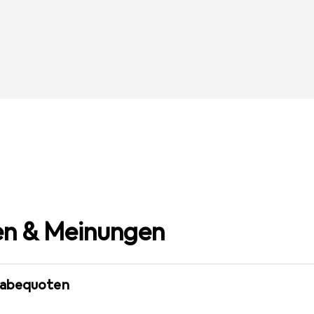
n & Meinungen
gabequoten