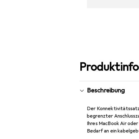
Produktinf
Beschreibung
Der Konnektivitätssat
begrenzter Anschlussza
Ihres MacBook Air oder
Bedarf an ein kabelge