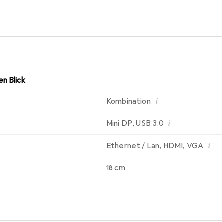
n Blick
i
Kombination
i
Mini DP
,
USB 3.0
i
Ethernet / Lan
,
HDMI
,
VGA
18 cm