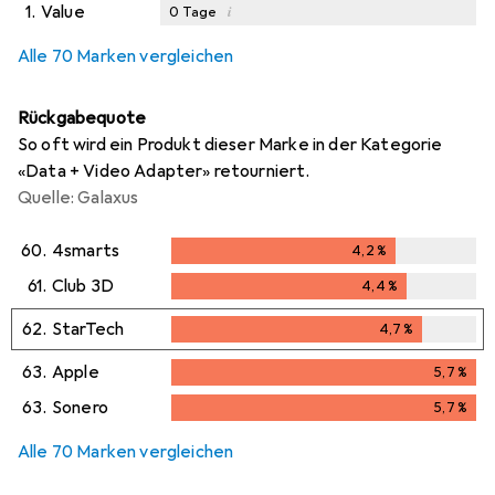
1.
Value
i
0
Tage
Alle 70 Marken vergleichen
Rückgabequote
So oft wird ein Produkt dieser Marke in der Kategorie
«Data + Video Adapter» retourniert.
Quelle: Galaxus
60.
4smarts
4,2
%
4,2
%
61.
Club 3D
4,4
%
4,4
%
62.
StarTech
4,7
%
4,7
%
63.
Apple
5,7
%
5,7
%
63.
Sonero
5,7
%
5,7
%
Alle 70 Marken vergleichen