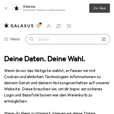
Galaxus
Zur App
Schneller finden und bestellen
Einstellungen
Kundenkonto
Vergleichslisten
Merklisten
Warenkorb
Navigation nach Kategorien
Menü
Suche
tromversorgung
Deine Daten. Deine Wahl.
Data + Video Adapter
StarTech PS/2 auf USB
Wenn du nur das Nötigste wählst, erfassen wir mit
Cookies und ähnlichen Technologien Informationen zu
3 Bilder
deinem Gerät und deinem Nutzungsverhalten auf unserer
Website. Diese brauchen wir, um dir bspw. ein sicheres
MENGENRABATT
Login und Basisfunktionen wie den Warenkorb zu
ermöglichen.
EUR
7,72
Spare
EUR
1,44
StarTech
PS/2 auf USB
Wenn du allem zustimmst, können wir diese Daten