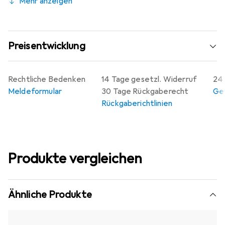
Mehr anzeigen
Preisentwicklung
Rechtliche Bedenken
14 Tage gesetzl. Widerruf
24 
Meldeformular
30 Tage Rückgaberecht
Gew
Rückgaberichtlinien
Produkte vergleichen
Ähnliche Produkte