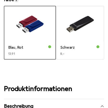
Farbe
2
Blau, Rot
Schwarz
EUR
13,91
EUR
8,–
Produktinformationen
Beschreibung