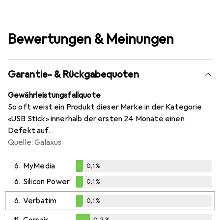
Bewertungen & Meinungen
Garantie- & Rückgabequoten
Gewährleistungsfallquote
So oft weist ein Produkt dieser Marke in der Kategorie
«USB Stick» innerhalb der ersten 24 Monate einen
Defekt auf.
Quelle: Galaxus
6.
MyMedia
0,1
%
0,1
%
6.
Silicon Power
0,1
%
0,1
%
6.
Verbatim
0,1
%
0,1
%
11.
Corsair
0,2
%