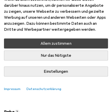
Preis in EUR inkl. MwSt.
darüber hinaus nutzen, um dir personalisierte Angebote
zu zeigen, unsere Webseite zu verbessern und gezielte
Marke
Bewertungen
Werbung auf unseren und anderen Webseiten oder Apps
Mehr von Verbatim
23
anzuzeigen. Dazu können bestimmte Daten auch an
Dritte und Werbepartner weitergegeben werden.
Zwischen Di, 11.8. und Do, 13.8. geliefert
Allem zustimmen
Nur 1 Stück an Lager beim Lieferanten
Lieferort angeben für genaue Lieferzeit
Nur das Nötigste
In den Warenkorb
Einstellungen
Vergleichen
Merken
Impressum
Datenschutzerklärung
i
Kostenloser Versand ab 30,–