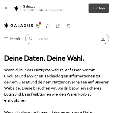
Galaxus
Zur App
Schneller finden und bestellen
Einstellungen
Kundenkonto
Vergleichslisten
Merklisten
Warenkorb
Navigation nach Kategorien
Menü
Suche
ltimedia
Deine Daten. Deine Wahl.
Peripherie
Speicher
USB Stick
Verbatim Slider
Wenn du nur das Nötigste wählst, erfassen wir mit
Cookies und ähnlichen Technologien Informationen zu
12 Bilder
deinem Gerät und deinem Nutzungsverhalten auf unserer
Website. Diese brauchen wir, um dir bspw. ein sicheres
EUR
13,91
EUR
0,44
/
1GB
Login und Basisfunktionen wie den Warenkorb zu
Verbatim
Slider
ermöglichen.
32 GB, USB-A
Wenn du allem zustimmst, können wir diese Daten