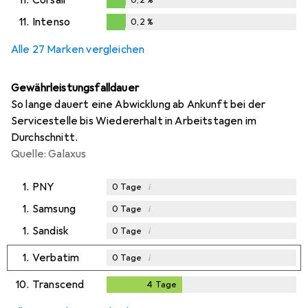
0,2
%
11.
Intenso
0,2
%
0,2
%
Alle 27 Marken vergleichen
Gewährleistungsfalldauer
So lange dauert eine Abwicklung ab Ankunft bei der
Servicestelle bis Wiedererhalt in Arbeitstagen im
Durchschnitt.
Quelle: Galaxus
1.
PNY
i
0
Tage
1.
Samsung
i
0
Tage
1.
Sandisk
i
0
Tage
1.
Verbatim
i
0
Tage
10.
Transcend
4
Tage
4
Tage