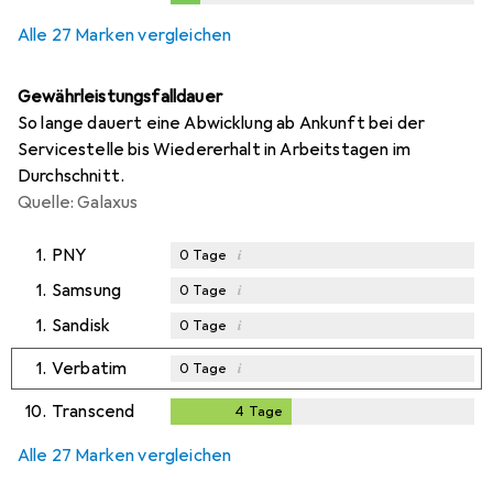
0,2
%
Alle 27 Marken vergleichen
Gewährleistungsfalldauer
So lange dauert eine Abwicklung ab Ankunft bei der
Servicestelle bis Wiedererhalt in Arbeitstagen im
Durchschnitt.
Quelle: Galaxus
1.
PNY
i
0
Tage
1.
Samsung
i
0
Tage
1.
Sandisk
i
0
Tage
1.
Verbatim
i
0
Tage
10.
Transcend
4
Tage
4
Tage
Alle 27 Marken vergleichen