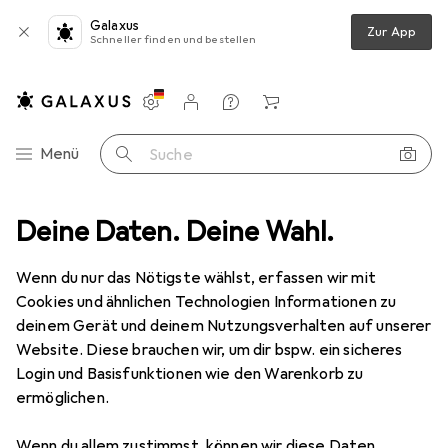
Galaxus
Zur App
Schneller finden und bestellen
Einstellungen
Kundenkonto
Vergleichslisten
Merklisten
Warenkorb
Navigation nach Kategorien
Menü
Suche
ltimedia
Deine Daten. Deine Wahl.
Peripherie
Speicher
USB Stick
Verbatim Slider
Wenn du nur das Nötigste wählst, erfassen wir mit
Cookies und ähnlichen Technologien Informationen zu
18 Bilder
deinem Gerät und deinem Nutzungsverhalten auf unserer
Website. Diese brauchen wir, um dir bspw. ein sicheres
MENGENRABATT
Login und Basisfunktionen wie den Warenkorb zu
ermöglichen.
EUR
7,74
Spare
EUR
0,52
EUR
0,24
/
1GB
Verbatim
Slider
Wenn du allem zustimmst, können wir diese Daten