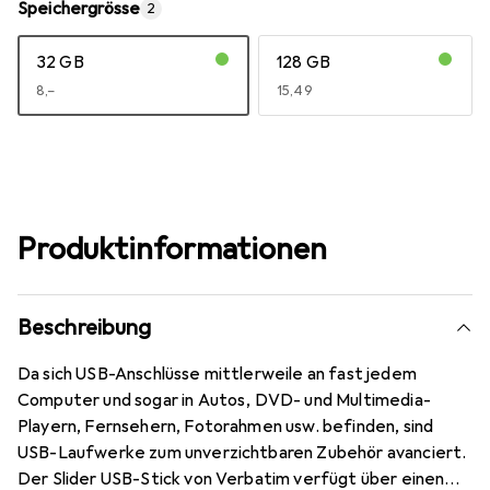
Speichergrösse
2
32 GB
128 GB
EUR
8,–
EUR
15,49
Produktinformationen
Beschreibung
Da sich USB-Anschlüsse mittlerweile an fast jedem
Computer und sogar in Autos, DVD- und Multimedia-
Playern, Fernsehern, Fotorahmen usw. befinden, sind
USB-Laufwerke zum unverzichtbaren Zubehör avanciert.
Der Slider USB-Stick von Verbatim verfügt über einen