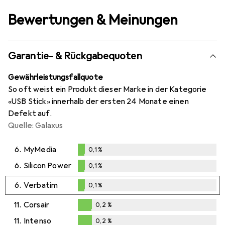
Bewertungen & Meinungen
Garantie- & Rückgabequoten
Gewährleistungsfallquote
So oft weist ein Produkt dieser Marke in der Kategorie
«USB Stick» innerhalb der ersten 24 Monate einen
Defekt auf.
Quelle: Galaxus
6.
MyMedia
0,1
%
0,1
%
6.
Silicon Power
0,1
%
0,1
%
6.
Verbatim
0,1
%
0,1
%
11.
Corsair
0,2
%
0,2
%
11.
Intenso
0,2
%