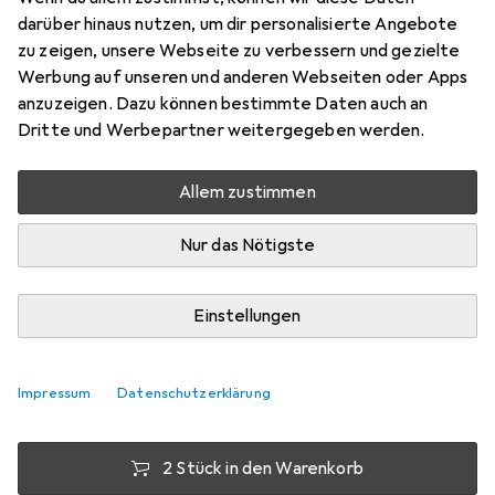
darüber hinaus nutzen, um dir personalisierte Angebote
32 GB, USB-A
zu zeigen, unsere Webseite zu verbessern und gezielte
Preis in EUR inkl. MwSt.
Werbung auf unseren und anderen Webseiten oder Apps
anzuzeigen. Dazu können bestimmte Daten auch an
Marke
Bewertungen
Dritte und Werbepartner weitergegeben werden.
Mehr von Verbatim
23
Allem zustimmen
Zwischen Di, 11.8. und Do, 13.8. geliefert
Nur das Nötigste
Mehr als 10 Stück an Lager beim Lieferanten
Lieferort angeben für genaue Lieferzeit
Einstellungen
1 Stück
2 Stück
3 Stück
4 Stück
EUR
8,–
pro Stück
EUR
7,74
EUR
7,50
EUR
7,49
pro Stück
pro Stück
pro Stück
Impressum
Datenschutzerklärung
−
3
%
−
6
%
−
6
%
2 Stück in den Warenkorb