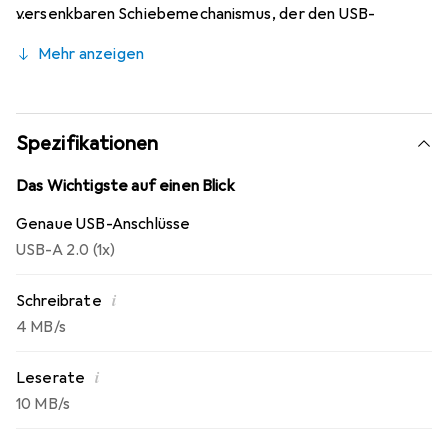
versenkbaren Schiebemechanismus, der den USB-
Anschluss stets zuverlässig schützt, wenn er nicht
Mehr anzeigen
benötigt wird. Schieben Sie einfach die Kappe auf,
setzen Sie den USB-Stick in einen USB 2.0-Anschluss ein,
und schon können Sie Ihre Dateien und Ordner per Drag-
and-Drop verschieben.
Spezifikationen
Das Wichtigste auf einen Blick
Genaue USB-Anschlüsse
USB-A 2.0 (1x)
i
Schreibrate
4 MB/s
i
Leserate
10 MB/s