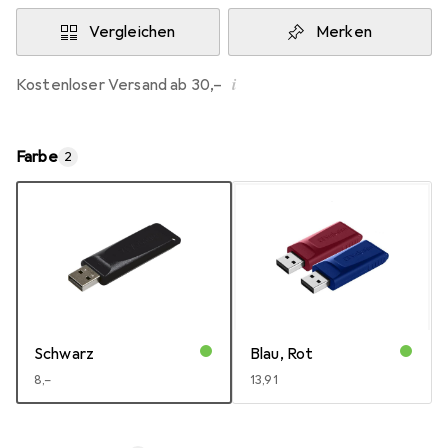
Vergleichen
Merken
i
Kostenloser Versand ab 30,–
Farbe
2
Schwarz
Blau, Rot
EUR
8,–
EUR
13,91