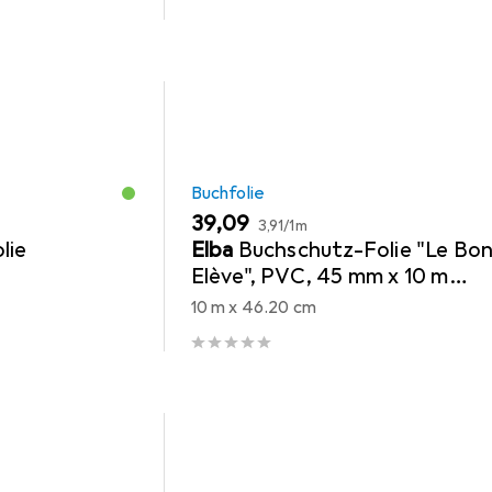
Buchfolie
EUR
EUR
39,09
3,91
/
1m
lie
Elba
Buchschutz-Folie "Le Bo
Elève", PVC, 45 mm x 10 m
transparent, zum Schutz von
10 m x 46.20 cm
Büchern