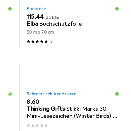
Buchfolie
EUR
EUR
115,44
2,31
/
1m
Elba
Buchschutzfolie
50 m x 70 cm
2
Schreibtisch Accessoire
EUR
8,60
Thinking Gifts
Stikki Marks 30
Mini-Lesezeichen (Winter Birds) -
selbsthaftend - wiederablsbar