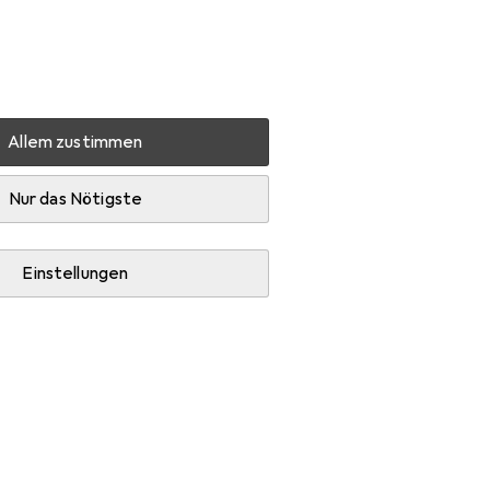
Einstellungen
Kundenkonto
Vergleichslisten
Merklisten
Warenkorb
Anmelden
Allem zustimmen
sche Geschichte in Deutschland
Zubehör
Nur das Nötigste
Einstellungen