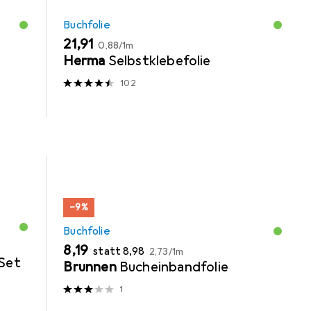
Buchfolie
EUR
EUR
21,91
0,88
/
1m
Herma
Selbstklebefolie
102
−9%
Buchfolie
EUR
EUR
EUR
8,19
statt
8,98
2,73
/
1m
Set
Brunnen
Bucheinbandfolie
1