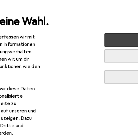
eine Wahl.
erfassen wir mit
 + Schreibwaren
Medien
Bücher
Sachbücher
Jüdi
en Informationen
ungsverhalten
en wir, um dir
funktionen wie den
R
,–
dische Geschichte in Deutschland
wir diese Daten
tsch, Arno Herzig, 2022
onalisierte
eite zu
 auf unseren und
zuzeigen. Dazu
Dritte und
rden.