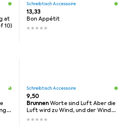
Schreibtisch Accessoire
EUR
13,33
g at
Bon Appétit
f 10)
Schreibtisch Accessoire
EUR
9,50
ge
Brunnen
Worte sind Luft Aber die
ing
Luft wird zu Wind, und der Wind
lässt die Schiffe segeln nach
Arthur Köstle