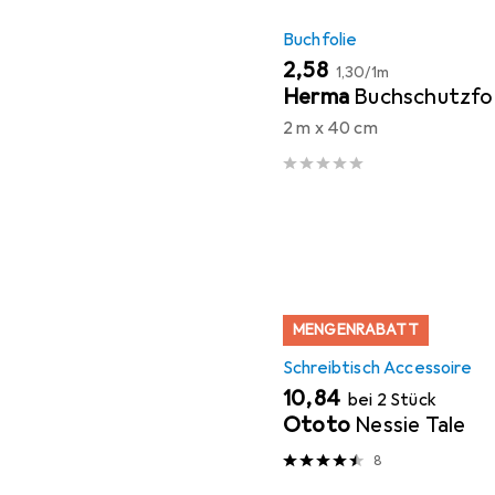
Buchfolie
EUR
EUR
2,58
1,30
/
1m
Herma
Buchschutzfol
2 m x 40 cm
MENGENRABATT
Schreibtisch Accessoire
EUR
10,84
bei 2 Stück
Ototo
Nessie Tale
8