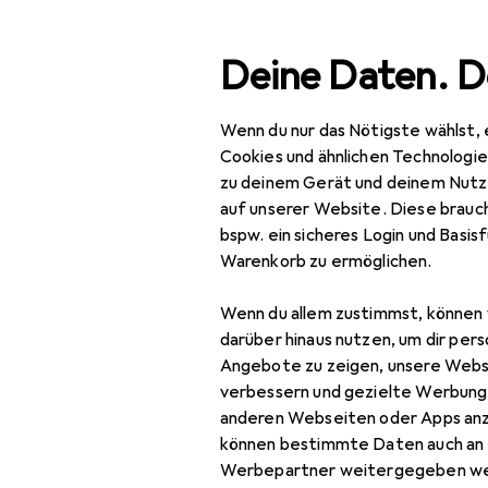
Suche
Deine Daten. D
Wenn du nur das Nötigste wählst, 
Navigation nach Kategorien
Gesamtsortiment
Büro
Gesamtsortiment
Cookies und ähnlichen Technologi
zu deinem Gerät und deinem Nutz
Büro + Schreibwaren
auf unserer Website. Diese brauch
bspw. ein sicheres Login und Basis
Medien
Warenkorb zu ermöglichen.
EU
24
Bücher
Jü
Wenn du allem zustimmst, können 
Deu
Belletristik
darüber hinaus nutzen, um dir pers
Angebote zu zeigen, unsere Webs
Biografien
verbessern und gezielte Werbung
anderen Webseiten oder Apps an
Comics + Manga
können bestimmte Daten auch an 
Fachbücher
Werbepartner weitergegeben we