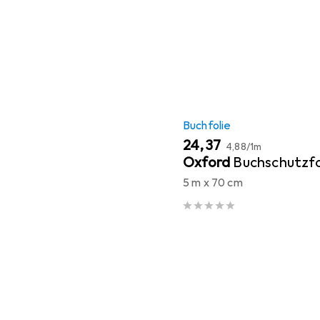
Buchfolie
EUR
EUR
24,37
4,88
/
1m
Oxford
Buchschutzfo
5 m x 70 cm