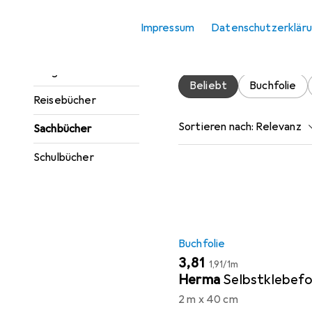
Zubehör für
Jugendbücher
Impressum
Datenschutzerklär
Hier findest du passendes
Kinderbücher
Ratgeber
Beliebt
Buchfolie
Reisebücher
Sortieren nach
:
Relevanz
Sachbücher
Produktliste
Schulbücher
Buchfolie
EUR
EUR
3,81
1,91
/
1m
Herma
Selbstklebefo
2 m x 40 cm