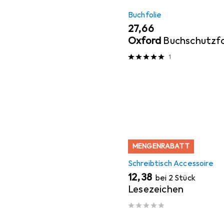
Buchfolie
EUR
27,66
Oxford
Buchschutzfo
1
MENGENRABATT
Schreibtisch Accessoire
EUR
12,38
bei 2 Stück
Lesezeichen