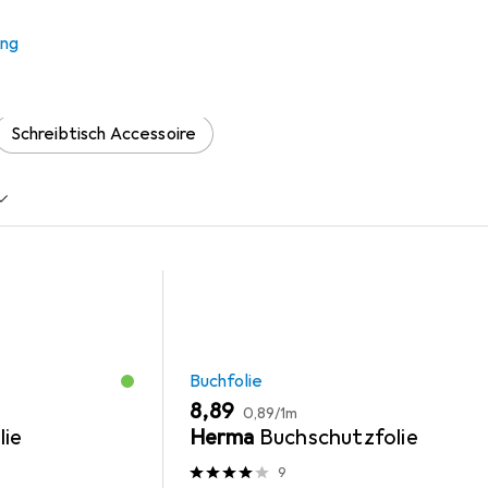
 Jüdische Geschichte in Deu
ung
 Zubehör zum Produkt Jüdische Geschichte in Deutschland aus 
Schreibtisch Accessoire
Buchfolie
EUR
EUR
8,89
0,89
/
1m
lie
Herma
Buchschutzfolie
9