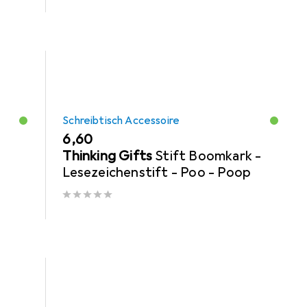
Schreibtisch Accessoire
EUR
6,60
n
Thinking Gifts
Stift Boomkark -
Lesezeichenstift - Poo - Poop