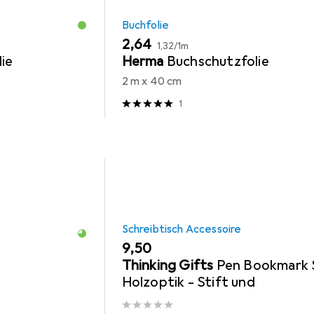
Buchfolie
EUR
EUR
2,64
1,32
/
1m
ie
Herma
Buchschutzfolie
2 m x 40 cm
1
Schreibtisch Accessoire
EUR
9,50
Thinking Gifts
Pen Bookmark 
Holzoptik - Stift und