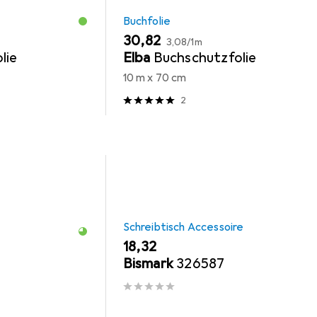
Buchfolie
EUR
EUR
30,82
3,08
/
1m
lie
Elba
Buchschutzfolie
10 m x 70 cm
2
Schreibtisch Accessoire
EUR
18,32
Bismark
326587