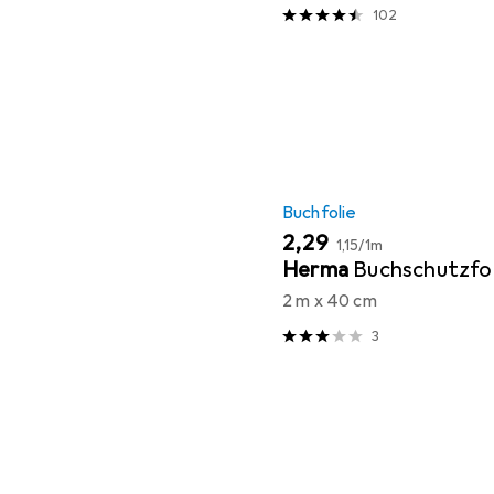
102
Buchfolie
EUR
EUR
2,29
1,15
/
1m
Herma
Buchschutzfol
2 m x 40 cm
3