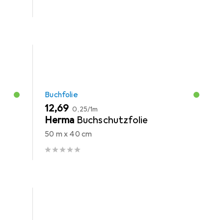
Buchfolie
EUR
EUR
12,69
0,25
/
1m
-
Herma
Buchschutzfolie
50 m x 40 cm