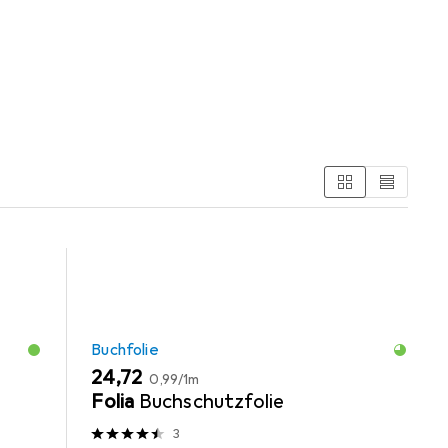
tschland
den Kategorien Buchfolie und Schreibtisch Accessoire.
Buchfolie
EUR
EUR
24,72
0,99
/
1m
Folia
Buchschutzfolie
3