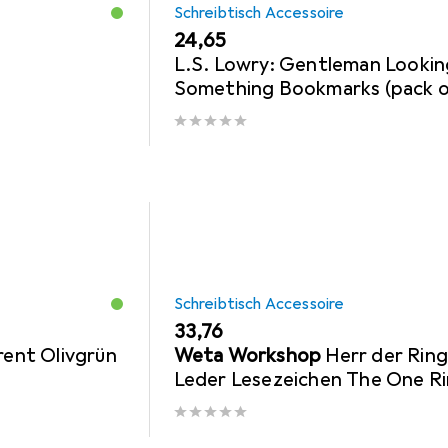
Schreibtisch Accessoire
EUR
24,65
L.S. Lowry: Gentleman Lookin
Something Bookmarks (pack o
Schreibtisch Accessoire
EUR
33,76
rent Olivgrün
Weta Workshop
Herr der Rin
Leder Lesezeichen The One R
Inscription