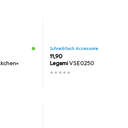
Schreibtisch Accessoire
EUR
11,90
ckchen«
Legami
VSE0250