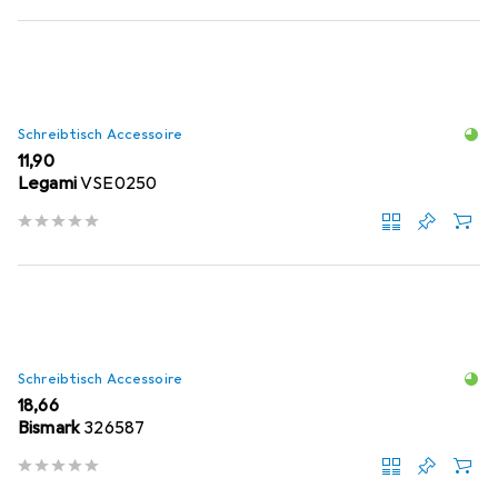
Schreibtisch Accessoire
EUR
11,90
Legami
VSE0250
Schreibtisch Accessoire
EUR
18,66
Bismark
326587