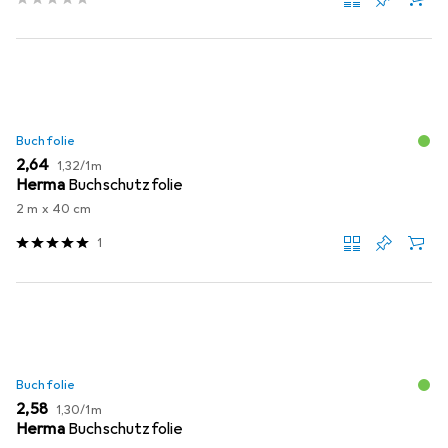
Buchfolie
EUR
EUR
2,64
1,32
/
1m
Herma
Buchschutzfolie
2 m x 40 cm
1
Buchfolie
EUR
EUR
2,58
1,30
/
1m
Herma
Buchschutzfolie