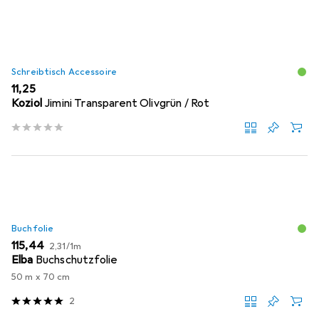
Schreibtisch Accessoire
EUR
11,25
Koziol
Jimini Transparent Olivgrün / Rot
Buchfolie
EUR
EUR
115,44
2,31
/
1m
Elba
Buchschutzfolie
50 m x 70 cm
2