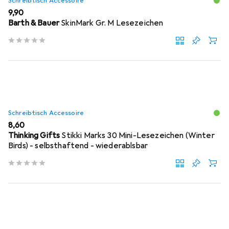
Schreibtisch Accessoire
EUR
9,90
Barth & Bauer
SkinMark Gr. M Lesezeichen
Schreibtisch Accessoire
EUR
8,60
Thinking Gifts
Stikki Marks 30 Mini-Lesezeichen (Winter
Birds) - selbsthaftend - wiederablsbar