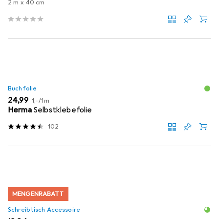
2 m x 40 cm
Buchfolie
EUR
EUR
24,99
1,–
/
1m
Herma
Selbstklebefolie
102
MENGENRABATT
Schreibtisch Accessoire