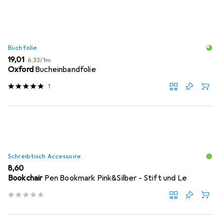
Buchfolie
EUR
EUR
19,01
6,33
/
1m
Oxford
Bucheinbandfolie
1
Schreibtisch Accessoire
EUR
8,60
Bookchair
Pen Bookmark Pink&Silber - Stift und Le