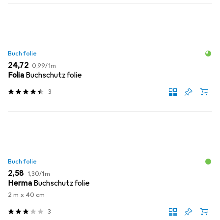
Buchfolie
EUR
EUR
24,72
0,99
/
1m
Folia
Buchschutzfolie
3
Buchfolie
EUR
EUR
2,58
1,30
/
1m
Herma
Buchschutzfolie
2 m x 40 cm
3