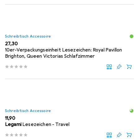
Schreibtisch Accessoire
EUR
27,30
10er-Verpackungseinheit Lesezeichen: Royal Pavillon
Brighton, Queen Victorias Schlafzimmer
Schreibtisch Accessoire
EUR
11,90
Legami
Lesezeichen - Travel