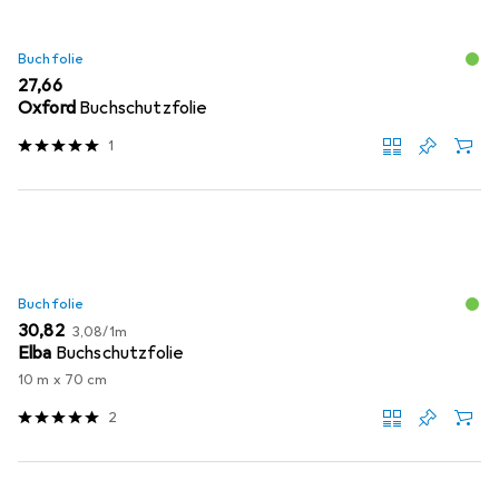
Buchfolie
EUR
27,66
Oxford
Buchschutzfolie
1
Buchfolie
EUR
EUR
30,82
3,08
/
1m
Elba
Buchschutzfolie
10 m x 70 cm
2