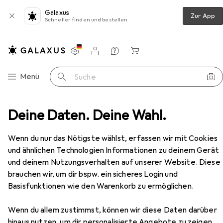
Galaxus
Zur App
Schneller finden und bestellen
Einstellungen
Kundenkonto
Vergleichslisten
Merklisten
Warenkorb
Navigation nach Kategorien
Menü
Suche
aren
Deine Daten. Deine Wahl.
Medien
Bücher
Kinderbücher
Grimms
Zubehör
Wenn du nur das Nötigste wählst, erfassen wir mit Cookies
EUR
14,20
Grimms
und ähnlichen Technologien Informationen zu deinem Gerät
Deutsch, Brüder Grimm, Jacob Grimm, Wilhelm Grimm, 2024
und deinem Nutzungsverhalten auf unserer Website. Diese
brauchen wir, um dir bspw. ein sicheres Login und
Basisfunktionen wie den Warenkorb zu ermöglichen.
Zubehör für Grimms
Wenn du allem zustimmst, können wir diese Daten darüber
hinaus nutzen, um dir personalisierte Angebote zu zeigen,