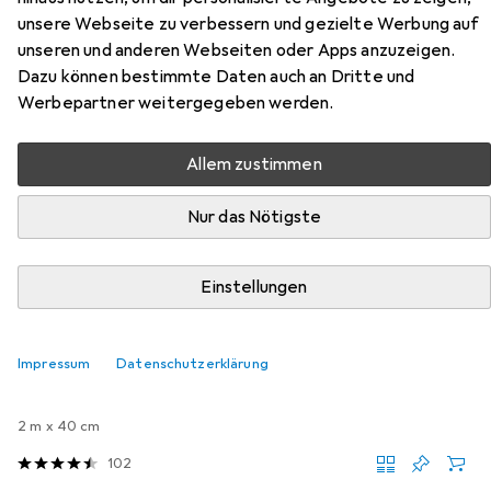
Hier findest du passendes Zubehör zum Produkt Grimms
unsere Webseite zu verbessern und gezielte Werbung auf
aus den Kategorien Buchfolie und Schreibtisch
unseren und anderen Webseiten oder Apps anzuzeigen.
Accessoire.
Dazu können bestimmte Daten auch an Dritte und
Werbepartner weitergegeben werden.
Beliebt
Buchfolie
Schreibtisch Accessoire
Allem zustimmen
Relevanz
Nur das Nötigste
Produktliste
Einstellungen
Buchfolie
Impressum
Datenschutzerklärung
EUR
EUR
4,91
2,46
/
1m
Herma
Selbstklebefolie
2 m x 40 cm
102