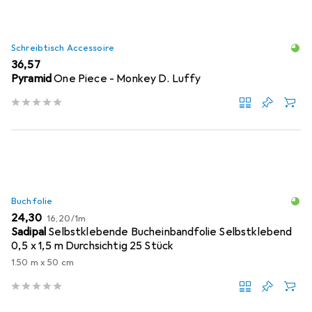
Schreibtisch Accessoire
EUR
36,57
Pyramid
One Piece - Monkey D. Luffy
Buchfolie
EUR
EUR
24,30
16,20
/
1m
Sadipal
Selbstklebende Bucheinbandfolie Selbstklebend
0,5 x 1,5 m Durchsichtig 25 Stück
1.50 m x 50 cm