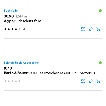
Buchfolie
EUR
EUR
30,90
3,09
/
1m
Agipa
Buchschutzfolie
4
Schreibtisch Accessoire
EUR
10,10
Barth & Bauer
SKIN Lesezeichen MARK Gr.L.Sartorius