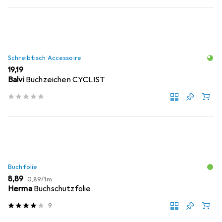
Schreibtisch Accessoire
EUR
19,19
Balvi
Buchzeichen CYCLIST
Buchfolie
EUR
EUR
8,89
0,89
/
1m
Herma
Buchschutzfolie
9