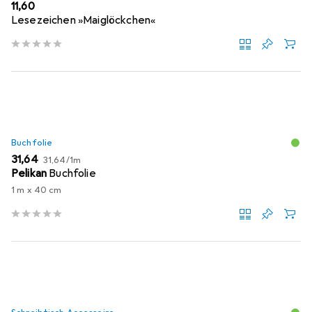
EUR
11,60
Lesezeichen »Maiglöckchen«
Buchfolie
EUR
EUR
31,64
31,64
/
1m
Pelikan
Buchfolie
1 m x 40 cm