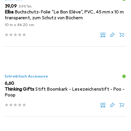
EUR
EUR
39,09
3,91
/
1m
Elba
Buchschutz-Folie "Le Bon Elève", PVC, 45 mm x 10 m
transparent, zum Schutz von Büchern
10 m x 46.20 cm
Schreibtisch Accessoire
EUR
6,60
Thinking Gifts
Stift Boomkark - Lesezeichenstift - Poo -
Poop