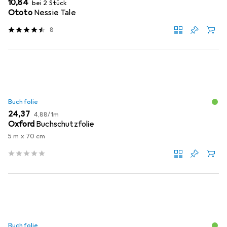
EUR
10,84
bei 2 Stück
Ototo
Nessie Tale
8
Buchfolie
EUR
EUR
24,37
4,88
/
1m
Oxford
Buchschutzfolie
5 m x 70 cm
Buchfolie