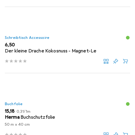
Schreibtisch Accessoire
EUR
6,50
Der kleine Drache Kokosnuss - Magnet-Le
Buchfolie
EUR
EUR
15,18
0,31
/
1m
Herma
Buchschutzfolie
50 m x 40 cm