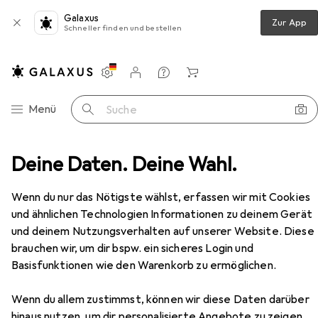
Galaxus
Zur App
Schneller finden und bestellen
Einstellungen
Kundenkonto
Vergleichslisten
Merklisten
Warenkorb
Navigation nach Kategorien
Menü
Suche
cher
Deine Daten. Deine Wahl.
Belletristik
Doerlemann Verlag Lokalausgabe
Zubehör
Wenn du nur das Nötigste wählst, erfassen wir mit Cookies
und ähnlichen Technologien Informationen zu deinem Gerät
und deinem Nutzungsverhalten auf unserer Website. Diese
EUR
19,–
Doerlemann Verlag
Lokalausgabe
brauchen wir, um dir bspw. ein sicheres Login und
Deutsch, Shulamit Lapid, 2022
Basisfunktionen wie den Warenkorb zu ermöglichen.
Wenn du allem zustimmst, können wir diese Daten darüber
hinaus nutzen, um dir personalisierte Angebote zu zeigen,