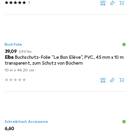
1
Buchfolie
EUR
EUR
39,09
3,91
/
1m
Elba
Buchschutz-Folie "Le Bon Elève", PVC, 45 mm x 10 m
transparent, zum Schutz von Büchern
10 m x 46.20 cm
Schreibtisch Accessoire
EUR
6,60