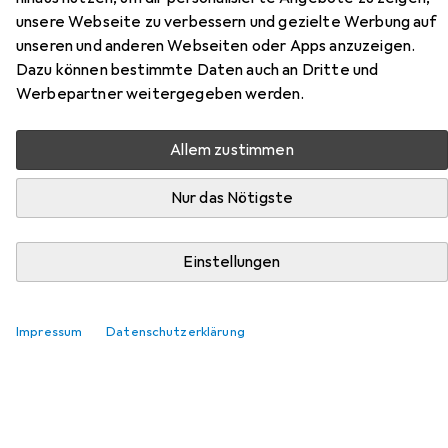
unsere Webseite zu verbessern und gezielte Werbung auf
unseren und anderen Webseiten oder Apps anzuzeigen.
Zubehör für Doerlemann Verlag
Dazu können bestimmte Daten auch an Dritte und
Werbepartner weitergegeben werden.
Lokalausgabe
Allem zustimmen
Hier findest du passendes Zubehör zum Produkt
Doerlemann Verlag Lokalausgabe aus den Kategorien
Nur das Nötigste
Buchfolie und Schreibtisch Accessoire.
Einstellungen
Beliebt
Buchfolie
Schreibtisch Accessoire
Relevanz
Impressum
Datenschutzerklärung
Produktliste