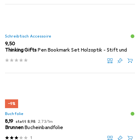
Schreibtisch Accessoire
EUR
9,50
Thinking Gifts
Pen Bookmark Set Holzoptik - Stift und
−9%
Buchfolie
EUR
EUR
EUR
8,19
statt
8,98
2,73
/
1m
Brunnen
Bucheinbandfolie
1