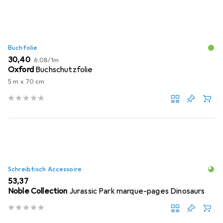
Buchfolie
EUR
EUR
30,40
6,08
/
1m
Oxford
Buchschutzfolie
5 m x 70 cm
Schreibtisch Accessoire
EUR
53,37
Noble Collection
Jurassic Park marque-pages Dinosaurs