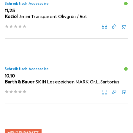
Schreibtisch Accessoire
EUR
11,25
Koziol
Jimini Transparent Olivgrün / Rot
Schreibtisch Accessoire
EUR
10,10
Barth & Bauer
SKIN Lesezeichen MARK Gr.L.Sartorius
MENGENRABATT