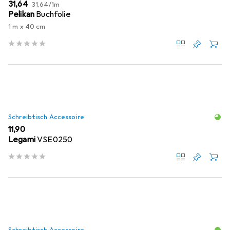
EUR
EUR
31,64
31,64
/
1m
Pelikan
Buchfolie
1 m x 40 cm
Schreibtisch Accessoire
EUR
11,90
Legami
VSE0250
Schreibtisch Accessoire