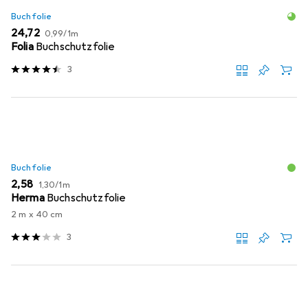
Buchfolie
EUR
EUR
24,72
0,99
/
1m
Folia
Buchschutzfolie
3
Buchfolie
EUR
EUR
2,58
1,30
/
1m
Herma
Buchschutzfolie
2 m x 40 cm
3