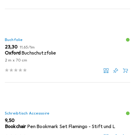
Buchfolie
EUR
EUR
23,30
11,65
/
1m
Oxford
Buchschutzfolie
2 m x 70 cm
Schreibtisch Accessoire
EUR
9,50
Bookchair
Pen Bookmark Set Flamingo - Stift und L