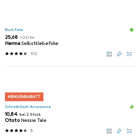
Buchfolie
EUR
EUR
25,68
1,02
/
1m
Herma
Selbstklebefolie
102
MENGENRABATT
Schreibtisch Accessoire
EUR
10,84
bei 2 Stück
Ototo
Nessie Tale
8