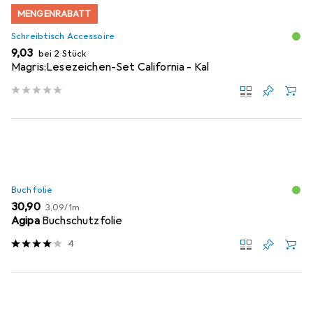
MENGENRABATT
Schreibtisch Accessoire
EUR
9,03
bei 2 Stück
Magris:Lesezeichen-Set California - Kal
Buchfolie
EUR
EUR
30,90
3,09
/
1m
Agipa
Buchschutzfolie
4