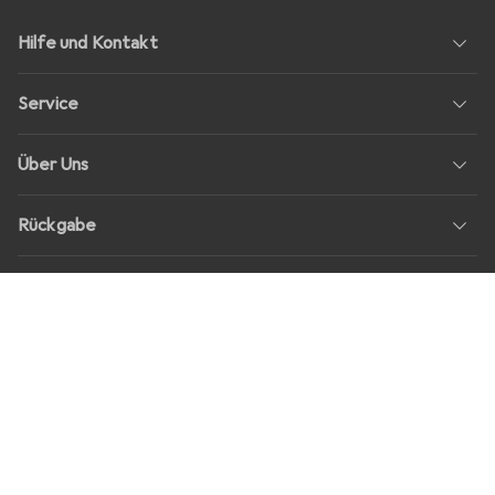
Hilfe und Kontakt
Service
Über Uns
Rückgabe
Soziale Medien
Stellenangebote
Preise
Alle Preise in EUR inkl. MwSt., zzgl.
Versandkosten
bei Bestellungen
unter
30,–
Shop Version