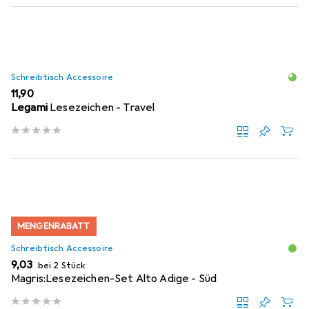
Schreibtisch Accessoire
EUR
11,90
Legami
Lesezeichen - Travel
MENGENRABATT
Schreibtisch Accessoire
EUR
9,03
bei 2 Stück
Magris:Lesezeichen-Set Alto Adige - Süd