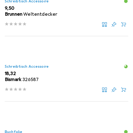
Schreibtisch Accessoire
EUR
9,50
Brunnen
Weltentdecker
Schreibtisch Accessoire
EUR
18,32
Bismark
326587
Buchfolie