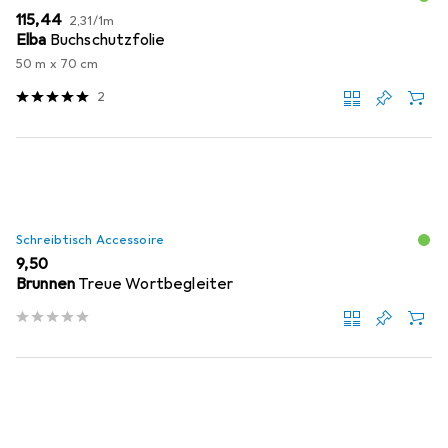
EUR
EUR
115,44
2,31
/
1m
Elba
Buchschutzfolie
50 m x 70 cm
2
Schreibtisch Accessoire
EUR
9,50
Brunnen
Treue Wortbegleiter