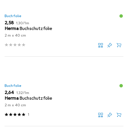
Buchfolie
EUR
EUR
2,58
1,30
/
1m
Herma
Buchschutzfolie
2 m x 40 cm
Buchfolie
EUR
EUR
2,64
1,32
/
1m
Herma
Buchschutzfolie
2 m x 40 cm
1