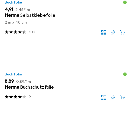
Buchfolie
EUR
EUR
4,91
2,46
/
1m
Herma
Selbstklebefolie
2 m x 40 cm
102
Buchfolie
EUR
EUR
8,89
0,89
/
1m
Herma
Buchschutzfolie
9