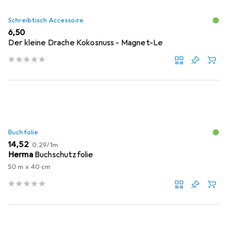
Schreibtisch Accessoire
EUR
6,50
Der kleine Drache Kokosnuss - Magnet-Le
Buchfolie
EUR
EUR
14,52
0,29
/
1m
Herma
Buchschutzfolie
50 m x 40 cm