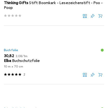
Thinking Gifts
Stift Boomkark - Lesezeichenstift - Poo -
Poop
Buchfolie
EUR
EUR
30,82
3,08
/
1m
Elba
Buchschutzfolie
10 m x 70 cm
2