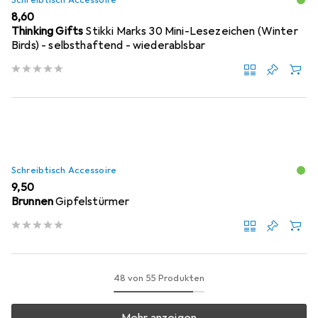
EUR
8,60
Thinking Gifts
Stikki Marks 30 Mini-Lesezeichen (Winter
Birds) - selbsthaftend - wiederablsbar
Schreibtisch Accessoire
EUR
9,50
Brunnen
Gipfelstürmer
48 von 55 Produkten
Mehr anzeigen