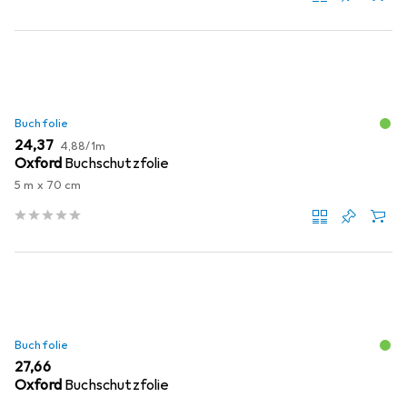
Buchfolie
EUR
EUR
24,37
4,88
/
1m
Oxford
Buchschutzfolie
5 m x 70 cm
Buchfolie
EUR
27,66
Oxford
Buchschutzfolie