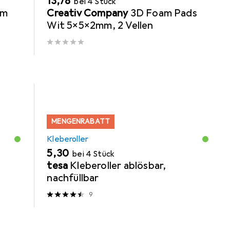
EUR
13,78
bei 4 Stück
mm
Creativ Company
3D Foam Pads
Wit 5x5x2mm, 2 Vellen
MENGENRABATT
Kleberoller
EUR
5,30
bei 4 Stück
tesa
Kleberoller ablösbar,
nachfüllbar
9