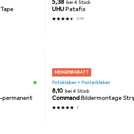
EUR
5,38
bei 4 Stück
 Tape
UHU
Patafix
279
MENGENRABATT
Fotokleber + Posterkleber
EUR
8,10
bei 4 Stück
on-permanent
Command
Bildermontage Stri
7