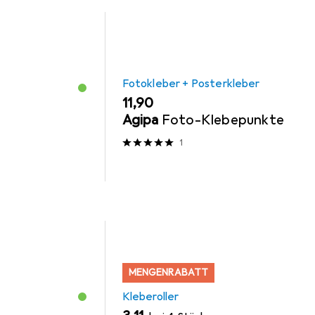
Fotokleber + Posterkleber
EUR
11,90
Agipa
Foto-Klebepunkte
1
MENGENRABATT
Kleberoller