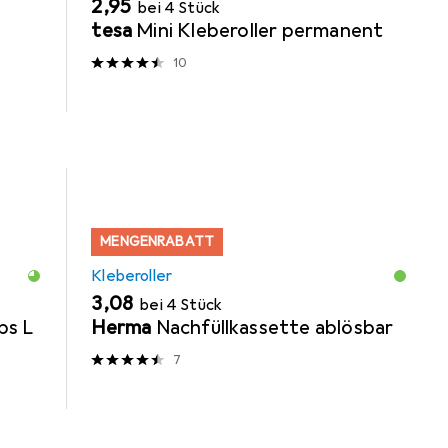
EUR
2,95
bei 4 Stück
tesa
Mini Kleberoller permanent
10
MENGENRABATT
Kleberoller
EUR
3,08
bei 4 Stück
ps L
Herma
Nachfüllkassette ablösbar
7