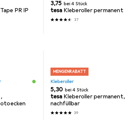
EUR
3,75
bei 4 Stück
Tape PR IP
tesa
Kleberoller permanent
37
MENGENRABATT
r
Kleberoller
EUR
5,30
bei 4 Stück
,
tesa
Kleberoller permanent,
Fotoecken
nachfüllbar
39