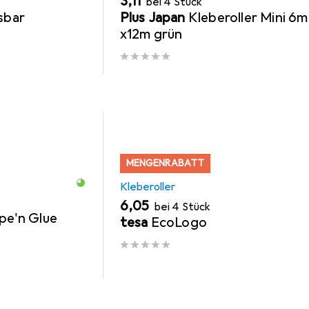
EUR
3,11
bei 4 Stück
sbar
Plus Japan
Kleberoller Mini 6
x12m grün
MENGENRABATT
Kleberoller
EUR
6,05
bei 4 Stück
ape'n Glue
tesa
EcoLogo