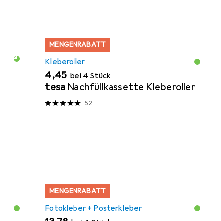
MENGENRABATT
Kleberoller
EUR
4,45
bei 4 Stück
tesa
Nachfüllkassette Kleberoller
52
MENGENRABATT
Fotokleber + Posterkleber