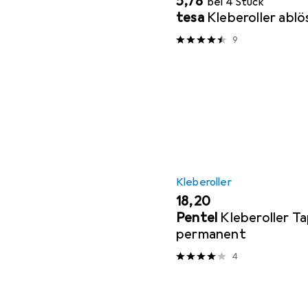
EUR
5,78
bei 4 Stück
tesa
Kleberoller ablö
9
Kleberoller
EUR
18,20
Pentel
Kleberoller T
permanent
4