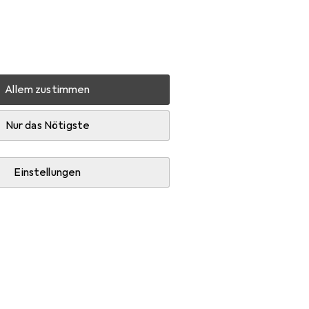
Einstellungen
Kundenkonto
Vergleichslisten
Merklisten
Warenkorb
Anmelden
Allem zustimmen
Exacompta Fotoalben
Zubehör
Nur das Nötigste
Einstellungen
 Kleberoller und Fotokleber + Posterkleber.