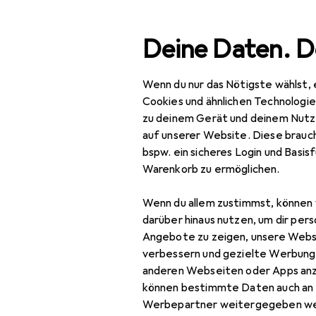
Suche
Deine Daten. D
Wenn du nur das Nötigste wählst, 
Navigation nach Kategorien
Gesamtsortiment
Büro
Gesamtsortiment
Cookies und ähnlichen Technologi
zu deinem Gerät und deinem Nutz
Büro + Schreibwaren
auf unserer Website. Diese brauch
EU
36
bspw. ein sicheres Login und Basis
Basteln
Ex
Warenkorb zu ermöglichen.
25 
Scrapbooking
Wenn du allem zustimmst, können 
Fotoalbum
darüber hinaus nutzen, um dir pers
Angebote zu zeigen, unsere Webs
Haftnotiz
verbessern und gezielte Werbung
Zubehör fü
anderen Webseiten oder Apps an
Heft + Block
können bestimmte Daten auch an 
Malstifte
Hier findest du passendes
Werbepartner weitergegeben we