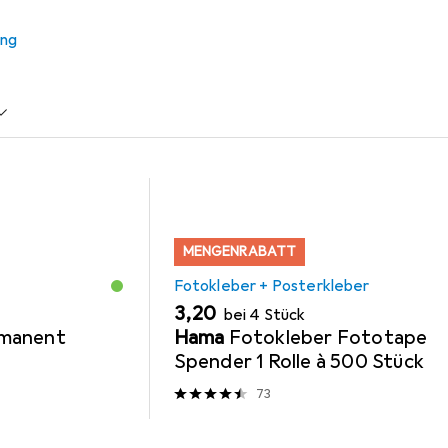
ung
Fotokleber + Posterkleber
Exacompta
MENGENRABATT
Fotokleber + Posterkleber
EUR
3,20
bei 4 Stück
ermanent
Hama
Fotokleber Fototape
Spender 1 Rolle à 500 Stück
73