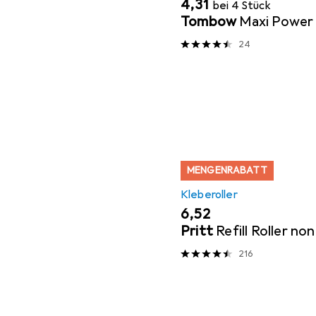
EUR
4,31
bei 4 Stück
Tombow
Maxi Power
24
MENGENRABATT
Kleberoller
EUR
6,52
Pritt
Refill Roller n
216