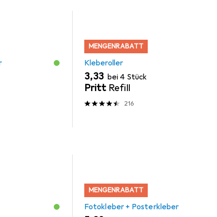
MENGENRABATT
r
Kleberoller
EUR
3,33
bei 4 Stück
Pritt
Refill
216
MENGENRABATT
Fotokleber + Posterkleber