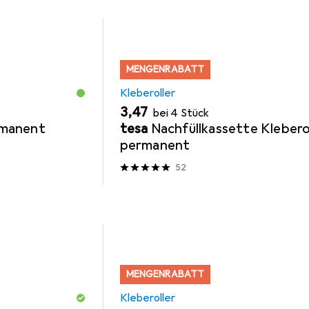
MENGENRABATT
Kleberoller
EUR
3,47
bei 4 Stück
ermanent
tesa
Nachfüllkassette Klebero
permanent
52
MENGENRABATT
Kleberoller