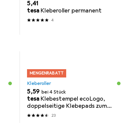
EUR
5,41
tesa
Kleberoller permanent
4
MENGENRABATT
Kleberoller
EUR
5,59
bei 4 Stück
tesa
Klebestempel ecoLogo,
doppelseitige Klebepads zum
schnellen Verkleben von Papier,
23
Pappe & Fotos