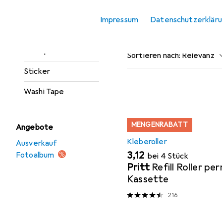
Marker
Impressum
Datenschutzerklär
Beliebt
Kleberoller
Stanzer
Stempel
Sortieren nach
:
Relevanz
Sticker
Produktliste
Washi Tape
MENGENRABATT
Angebote
Kleberoller
Ausverkauf
EUR
3,12
Fotoalbum
bei 4 Stück
Pritt
Refill Roller p
Kassette
216