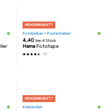
MENGENRABATT
Fotokleber + Posterkleber
EUR
4,40
bei 4 Stück
ller
Hama
Fototape
73
MENGENRABATT
Kleberoller