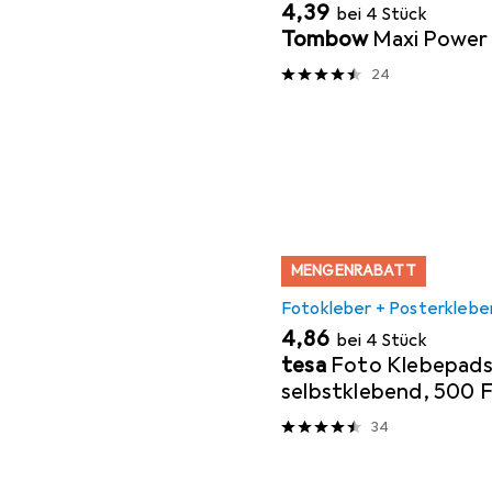
EUR
4,39
bei 4 Stück
Tombow
Maxi Power 
24
MENGENRABATT
Fotokleber + Posterklebe
EUR
4,86
bei 4 Stück
tesa
Foto Klebepads
selbstklebend, 500 
34