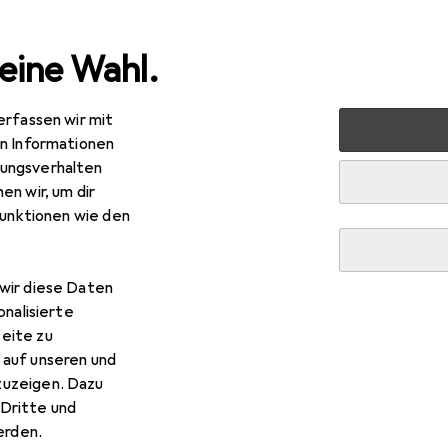
eine Wahl.
erfassen wir mit
 + Schreibwaren
Basteln
Scrapbooking
Fotoalbum
en Informationen
ungsverhalten
en wir, um dir
R
,76
funktionen wie den
acompta
Fotoalben
x 24.50 cm
wir diese Daten
onalisierte
eite zu
 auf unseren und
r Exacompta Fotoalben
zuzeigen. Dazu
Dritte und
 Zubehör zum Produkt Exacompta Fotoalben aus den Kategorien
rden.