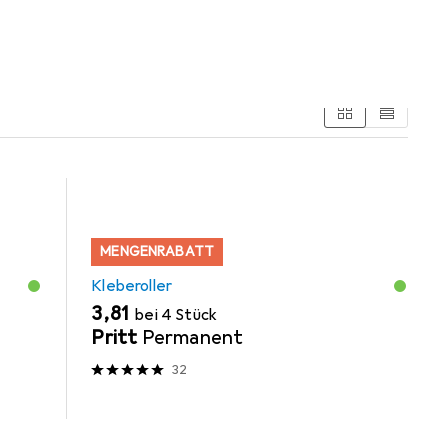
MENGENRABATT
Kleberoller
EUR
3,81
bei 4 Stück
Pritt
Permanent
32