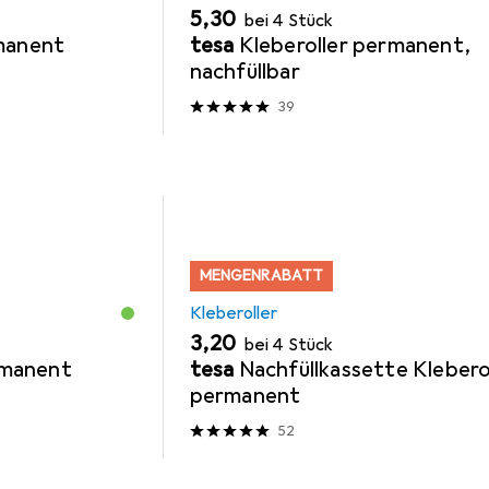
EUR
5,30
bei 4 Stück
rmanent
tesa
Kleberoller permanent,
nachfüllbar
39
MENGENRABATT
Kleberoller
EUR
3,20
bei 4 Stück
ermanent
tesa
Nachfüllkassette Klebero
permanent
52