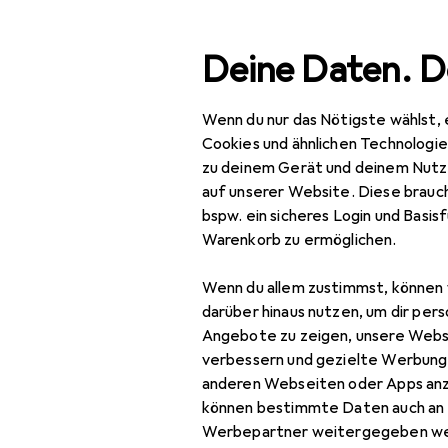
Suche
Deine Daten. D
Wenn du nur das Nötigste wählst, 
Navigation nach Kategorien
Gesamtsortiment
Büro
Gesamtsortiment
Cookies und ähnlichen Technologi
zu deinem Gerät und deinem Nutz
Büro + Schreibwaren
auf unserer Website. Diese brauch
EU
24
bspw. ein sicheres Login und Basis
Basteln
Go
Warenkorb zu ermöglichen.
31 
Scrapbooking
Wenn du allem zustimmst, können 
Fotoalbum
darüber hinaus nutzen, um dir pers
Angebote zu zeigen, unsere Webs
Haftnotiz
verbessern und gezielte Werbung
Zubehör fü
anderen Webseiten oder Apps an
Heft + Block
können bestimmte Daten auch an 
Malstifte
Werbepartner weitergegeben we
Hier findest du passendes