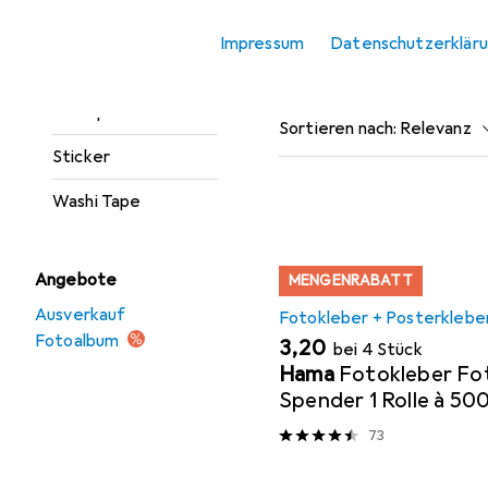
Marker
Impressum
Datenschutzerklär
Beliebt
Fotokleber 
Stanzer
Stempel
Sortieren nach
:
Relevanz
Sticker
Produktliste
Washi Tape
Angebote
MENGENRABATT
Ausverkauf
Fotokleber + Posterklebe
Fotoalbum
EUR
3,20
bei 4 Stück
Hama
Fotokleber Fo
Spender 1 Rolle à 50
73