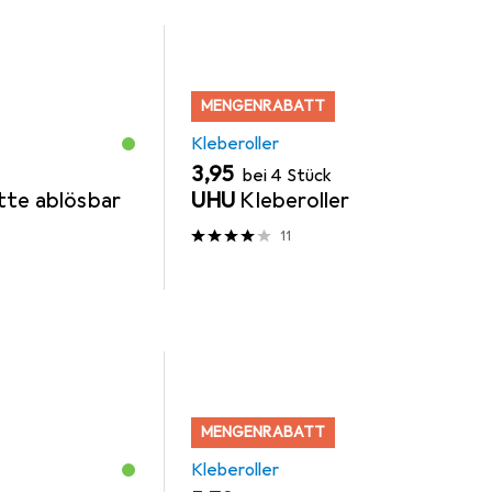
MENGENRABATT
Kleberoller
EUR
3,95
bei 4 Stück
tte ablösbar
UHU
Kleberoller
11
MENGENRABATT
Kleberoller