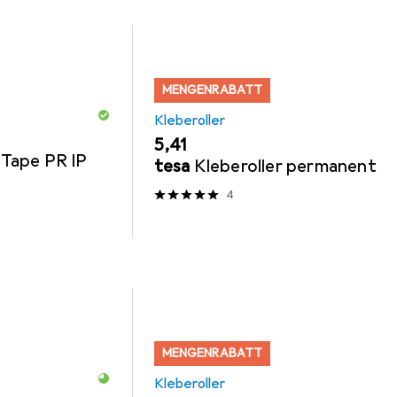
MENGENRABATT
Kleberoller
EUR
5,41
Tape PR IP
tesa
Kleberoller permanent
4
MENGENRABATT
Kleberoller