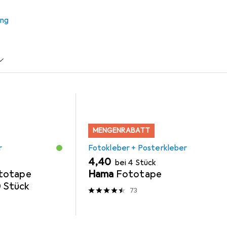
ung
+ Posterkleber
Kleberoller
Goldbuch
MENGENRABATT
r
Fotokleber + Posterkleber
EUR
4,40
bei 4 Stück
totape
Hama
Fototape
0 Stück
73