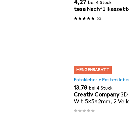
EUR
4,27
bei 4 Stück
tesa
Nachfüllkassett
52
MENGENRABATT
Fotokleber + Posterklebe
EUR
13,78
bei 4 Stück
Creativ Company
3D
Wit 5x5x2mm, 2 Vell