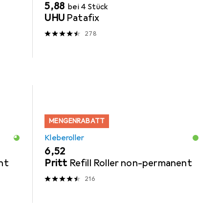
EUR
5,88
bei 4 Stück
UHU
Patafix
278
MENGENRABATT
Kleberoller
EUR
6,52
nt
Pritt
Refill Roller non-permanent
216