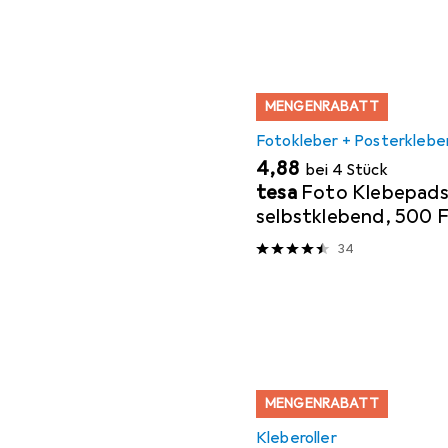
MENGENRABATT
Fotokleber + Posterklebe
EUR
4,88
bei 4 Stück
tesa
Foto Klebepads
selbstklebend, 500 
34
MENGENRABATT
Kleberoller