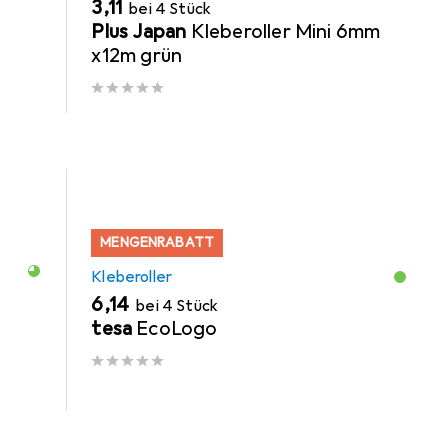
EUR
3,11
bei 4 Stück
Plus Japan
Kleberoller Mini 6mm
x12m grün
MENGENRABATT
Kleberoller
EUR
6,14
bei 4 Stück
e
tesa
EcoLogo