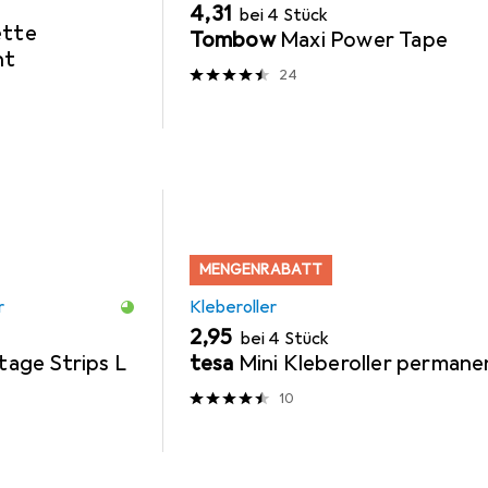
EUR
4,31
bei 4 Stück
ette
Tombow
Maxi Power Tape
nt
24
MENGENRABATT
r
Kleberoller
EUR
2,95
bei 4 Stück
tage Strips L
tesa
Mini Kleberoller permane
10