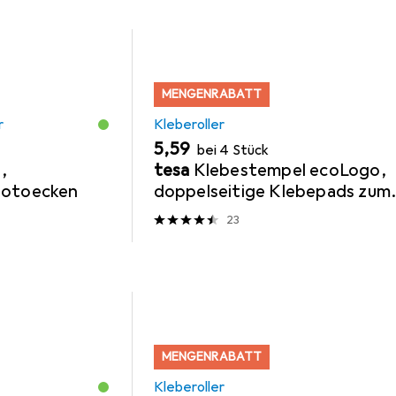
MENGENRABATT
r
Kleberoller
EUR
5,59
bei 4 Stück
,
tesa
Klebestempel ecoLogo,
Fotoecken
doppelseitige Klebepads zum
schnellen Verkleben von Papie
23
Pappe & Fotos
MENGENRABATT
Kleberoller