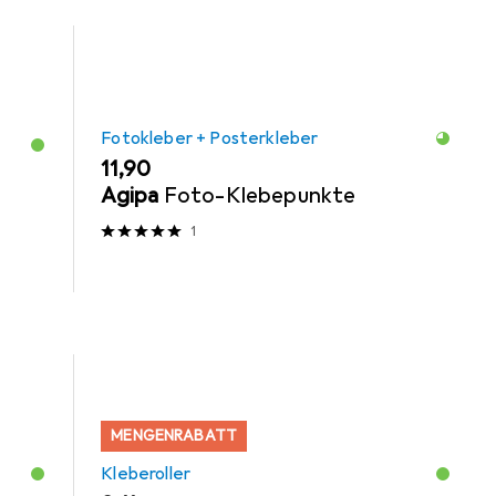
Fotokleber + Posterkleber
EUR
11,90
Agipa
Foto-Klebepunkte
1
MENGENRABATT
Kleberoller