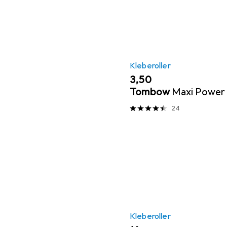
Kleberoller
EUR
3,50
Tombow
Maxi Power 
24
Kleberoller