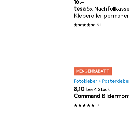
EUR
16,–
tesa
5x Nachfüllkass
Kleberoller permane
52
MENGENRABATT
Fotokleber + Posterklebe
EUR
8,10
bei 4 Stück
Command
Bildermon
7