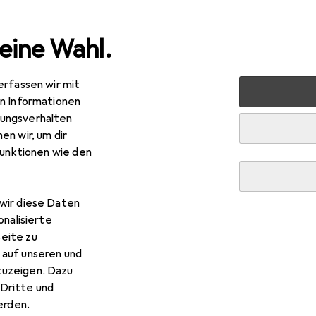
eine Wahl.
erfassen wir mit
 + Schreibwaren
Basteln
Scrapbooking
Fotoalbum
en Informationen
ungsverhalten
en wir, um dir
R
,90
funktionen wie den
ldbuch
Summertime
x 30 cm
wir diese Daten
onalisierte
eite zu
 auf unseren und
r Goldbuch Summertime
zuzeigen. Dazu
Dritte und
rden.
 Zubehör zum Produkt Goldbuch Summertime aus den Kategorie