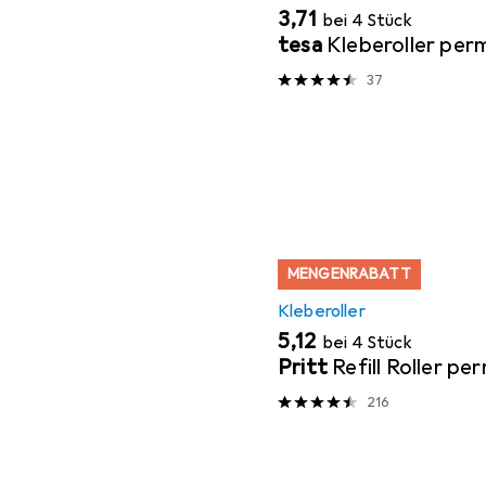
EUR
3,71
bei 4 Stück
tesa
Kleberoller pe
37
MENGENRABATT
Kleberoller
EUR
5,12
bei 4 Stück
Pritt
Refill Roller p
216