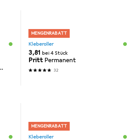
MENGENRABATT
Kleberoller
EUR
3,81
bei 4 Stück
Pritt
Permanent
32
r,
MENGENRABATT
Kleberoller