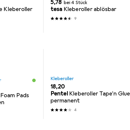
EUR
5,78
bei 4 Stück
e Kleberoller
tesa
Kleberoller ablösbar
9
Kleberoller
r
EUR
18,20
Pentel
Kleberoller Tape'n Glu
 Foam Pads
permanent
en
4