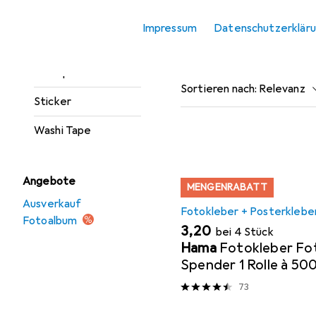
Marker
Impressum
Datenschutzerklär
Stanzer
Beliebt
Fotokleber 
Stempel
Sortieren nach
:
Relevanz
Sticker
Produktliste
Washi Tape
Angebote
MENGENRABATT
Ausverkauf
Fotokleber + Posterklebe
Fotoalbum
EUR
3,20
bei 4 Stück
Hama
Fotokleber Fo
Spender 1 Rolle à 50
73