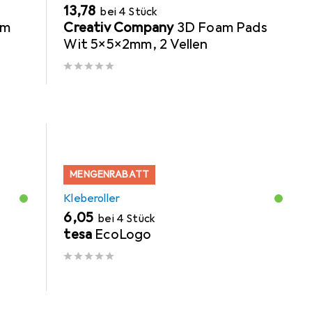
EUR
13,78
bei 4 Stück
mm
Creativ Company
3D Foam Pads
Wit 5x5x2mm, 2 Vellen
MENGENRABATT
Kleberoller
EUR
6,05
bei 4 Stück
tesa
EcoLogo