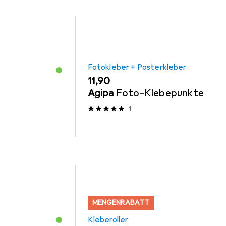
Fotokleber + Posterkleber
EUR
11,90
Agipa
Foto-Klebepunkte
1
MENGENRABATT
Kleberoller