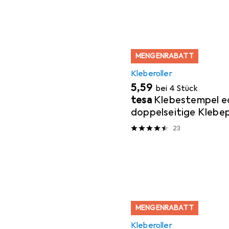
MENGENRABATT
Kleberoller
EUR
5,59
bei 4 Stück
tesa
Klebestempel e
doppelseitige Klebe
schnellen Verkleben 
23
Pappe & Fotos
MENGENRABATT
Kleberoller