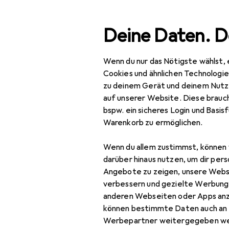
Suche
Deine Daten. D
Wenn du nur das Nötigste wählst, 
Navigation nach Kategorien
Gesamtsortiment
Büro
Gesamtsortiment
Cookies und ähnlichen Technologi
zu deinem Gerät und deinem Nutz
Büro + Schreibwaren
auf unserer Website. Diese brauch
EU
12
bspw. ein sicheres Login und Basis
Basteln
Ha
Warenkorb zu ermöglichen.
Scrapbooking
30 
Wenn du allem zustimmst, können 
Fotoalbum
darüber hinaus nutzen, um dir pers
Angebote zu zeigen, unsere Webs
Haftnotiz
verbessern und gezielte Werbung
Zubehör für
anderen Webseiten oder Apps an
Heft + Block
können bestimmte Daten auch an 
Malstifte
Werbepartner weitergegeben we
Hier findest du passendes