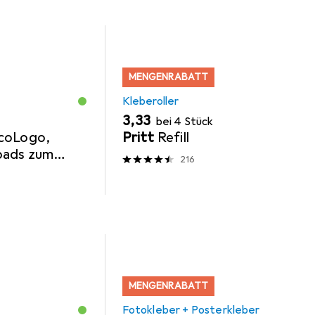
MENGENRABATT
Kleberoller
EUR
3,33
bei 4 Stück
coLogo,
Pritt
Refill
pads zum
216
von Papier,
MENGENRABATT
Fotokleber + Posterkleber