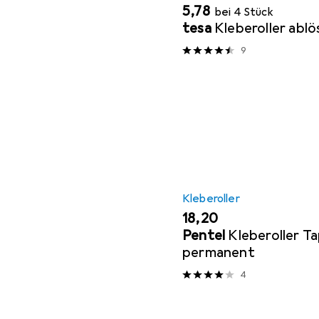
EUR
5,78
bei 4 Stück
tesa
Kleberoller ablö
9
Kleberoller
EUR
18,20
Pentel
Kleberoller T
permanent
4