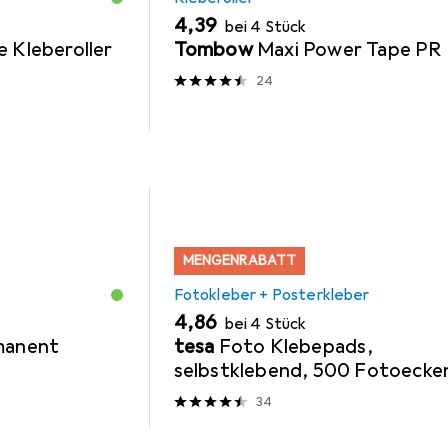
EUR
4,39
bei 4 Stück
e Kleberoller
Tombow
Maxi Power Tape PR 
24
MENGENRABATT
Fotokleber + Posterkleber
EUR
4,86
bei 4 Stück
rmanent
tesa
Foto Klebepads,
selbstklebend, 500 Fotoecke
34