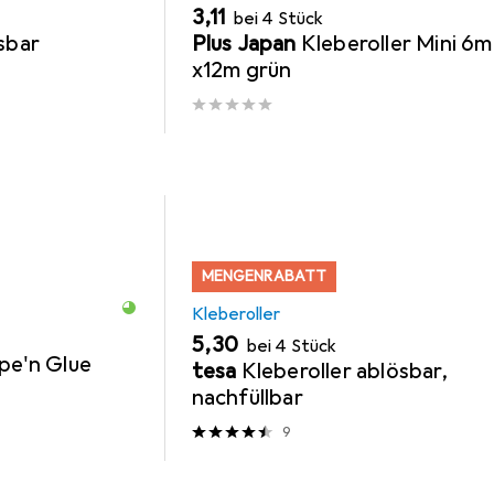
EUR
3,11
bei 4 Stück
sbar
Plus Japan
Kleberoller Mini 6
x12m grün
MENGENRABATT
Kleberoller
EUR
5,30
bei 4 Stück
ape'n Glue
tesa
Kleberoller ablösbar,
nachfüllbar
9