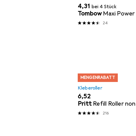
EUR
4,31
bei 4 Stück
Tombow
Maxi Power
24
MENGENRABATT
Kleberoller
EUR
6,52
Pritt
Refill Roller n
216