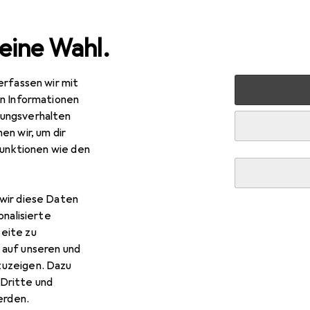
eine Wahl.
erfassen wir mit
 + Schreibwaren
Basteln
Scrapbooking
Fotoalbum
en Informationen
ungsverhalten
en wir, um dir
R
,99
funktionen wie den
ma
Fine Art
x 30 cm
wir diese Daten
onalisierte
eite zu
 auf unseren und
 Hama Fine Art
zuzeigen. Dazu
Dritte und
rden.
 Zubehör zum Produkt Hama Fine Art aus den Kategorien Fotokl