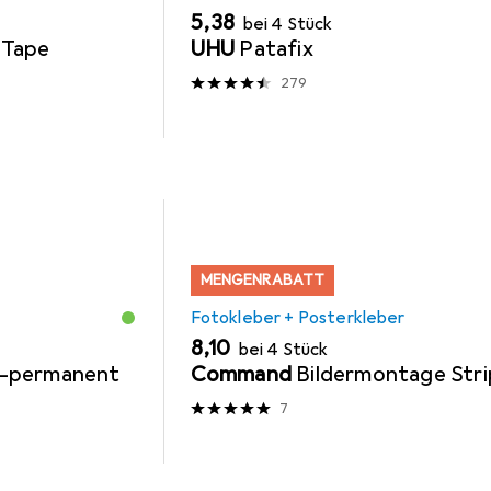
EUR
5,38
bei 4 Stück
 Tape
UHU
Patafix
279
MENGENRABATT
Fotokleber + Posterkleber
EUR
8,10
bei 4 Stück
on-permanent
Command
Bildermontage Stri
7