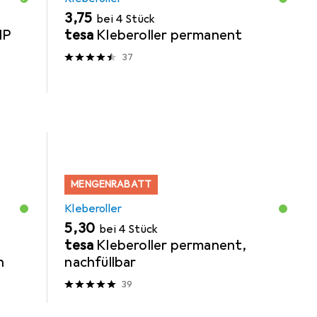
EUR
3,75
bei 4 Stück
IP
tesa
Kleberoller permanent
37
MENGENRABATT
Kleberoller
EUR
5,30
bei 4 Stück
tesa
Kleberoller permanent,
n
nachfüllbar
39