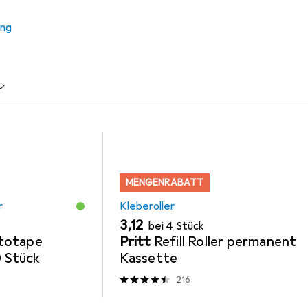
ung
+ Posterkleber
Hama
Kleberoller
MENGENRABATT
r
Kleberoller
EUR
3,12
bei 4 Stück
totape
Pritt
Refill Roller permanent
0 Stück
Kassette
216