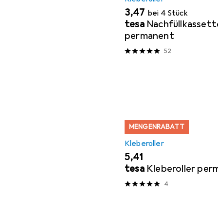
EUR
3,47
bei 4 Stück
tesa
Nachfüllkassett
permanent
52
MENGENRABATT
Kleberoller
EUR
5,41
tesa
Kleberoller pe
4