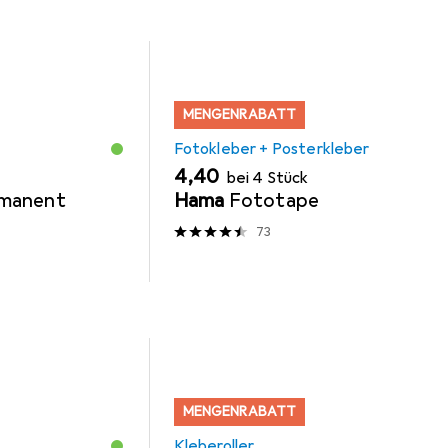
MENGENRABATT
Fotokleber + Posterkleber
EUR
4,40
bei 4 Stück
ermanent
Hama
Fototape
73
MENGENRABATT
Kleberoller