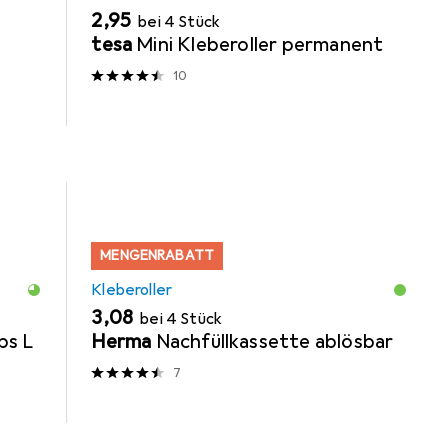
EUR
2,95
bei 4 Stück
tesa
Mini Kleberoller permanent
10
MENGENRABATT
Kleberoller
EUR
3,08
bei 4 Stück
ps L
Herma
Nachfüllkassette ablösbar
7