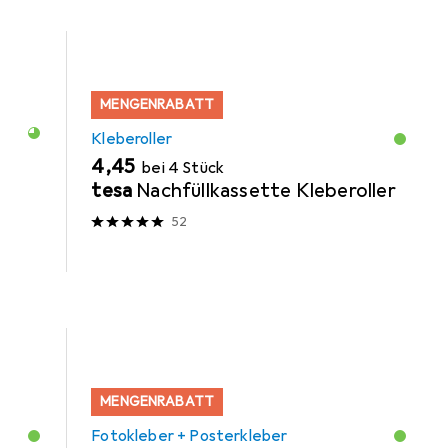
MENGENRABATT
Kleberoller
EUR
4,45
bei 4 Stück
tesa
Nachfüllkassette Kleberoller
52
MENGENRABATT
Fotokleber + Posterkleber