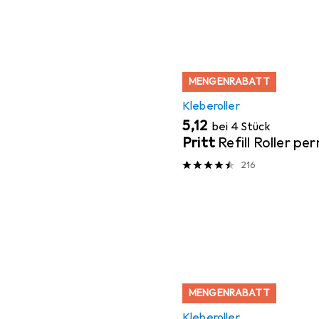
MENGENRABATT
Kleberoller
EUR
5,12
bei 4 Stück
Pritt
Refill Roller p
216
MENGENRABATT
Kleberoller