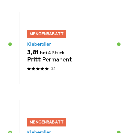
MENGENRABATT
Kleberoller
EUR
3,81
bei 4 Stück
Pritt
Permanent
32
MENGENRABATT
Kleberoller