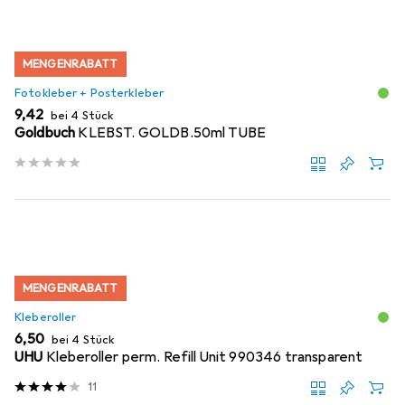
MENGENRABATT
Fotokleber + Posterkleber
EUR
9,42
bei 4 Stück
Goldbuch
KLEBST. GOLDB.50ml TUBE
MENGENRABATT
Kleberoller
EUR
6,50
bei 4 Stück
UHU
Kleberoller perm. Refill Unit 990346 transparent
11