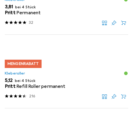
EUR
3,81
bei 4 Stück
Pritt
Permanent
32
MENGENRABATT
Kleberoller
EUR
5,12
bei 4 Stück
Pritt
Refill Roller permanent
216