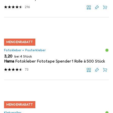
216
MENGENRABATT
Fotokleber + Posterkleber
EUR
3,20
bei 4 Stück
Hama
Fotokleber Fototape Spender 1 Rolle à 500 Stück
73
MENGENRABATT
Kleberoller