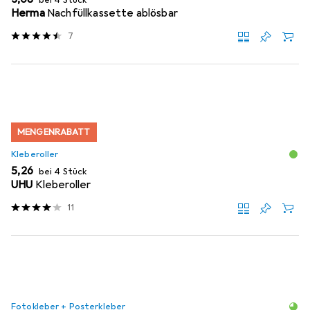
Herma
Nachfüllkassette ablösbar
7
MENGENRABATT
Kleberoller
EUR
5,26
bei 4 Stück
UHU
Kleberoller
11
Fotokleber + Posterkleber