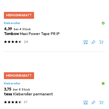
MENGENRABATT
Kleberoller
EUR
4,39
bei 4 Stück
Tombow
Maxi Power Tape PR IP
24
MENGENRABATT
Kleberoller
EUR
3,75
bei 4 Stück
tesa
Kleberoller permanent
37