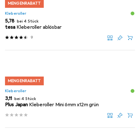
MENGENRABATT
Kleberoller
EUR
5,78
bei 4 Stück
tesa
Kleberoller ablösbar
9
MENGENRABATT
Kleberoller
EUR
3,11
bei 4 Stück
Plus Japan
Kleberoller Mini 6mm x12m grün