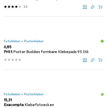
24
Fotokleber + Posterkleber
EUR
6,85
Pritt
Poster Buddies formbare Klebepads 95 Stk
Fotokleber + Posterkleber
EUR
15,31
Exacompta
Klebefotoecken