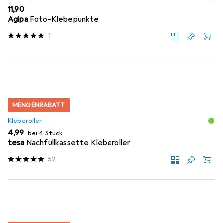
EUR
11,90
Agipa
Foto-Klebepunkte
1
MENGENRABATT
Kleberoller
EUR
4,99
bei 4 Stück
tesa
Nachfüllkassette Kleberoller
52