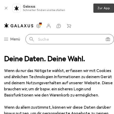
Galaxus
Zur App
Schneller finden und bestellen
Einstellungen
Kundenkonto
Vergleichslisten
Merklisten
Warenkorb
Navigation nach Kategorien
Menü
Suche
Deine Daten. Deine Wahl.
Scrapbooking
Fotoalbum
Hama Memo Rustico
Zubehör
Wenn du nur das Nötigste wählst, erfassen wir mit Cookies
und ähnlichen Technologien Informationen zu deinem Gerät
EUR
9,85
Hama
Memo Rustico
und deinem Nutzungsverhalten auf unserer Website. Diese
22 x 22.50 cm
brauchen wir, um dir bspw. ein sicheres Login und
Basisfunktionen wie den Warenkorb zu ermöglichen.
Wenn du allem zustimmst, können wir diese Daten darüber
hinaus nutzen, um dir personalisierte Angebote zu zeigen,