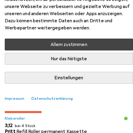
Zubehör für Hama Memo Rustico
unsere Webseite zu verbessern und gezielte Werbung auf
unseren und anderen Webseiten oder Apps anzuzeigen.
Hier findest du passendes Zubehör zum Produkt Hama
Dazu können bestimmte Daten auch an Dritte und
Memo Rustico aus den Kategorien Kleberoller und
Werbepartner weitergegeben werden.
Fotokleber + Posterkleber.
Allem zustimmen
Beliebt
Kleberoller
Fotokleber + Posterkleber
Hama
Nur das Nötigste
Relevanz
Einstellungen
Produktliste
Impressum
Datenschutzerklärung
MENGENRABATT
Kleberoller
EUR
3,12
bei 4 Stück
Pritt
Refill Roller permanent Kassette