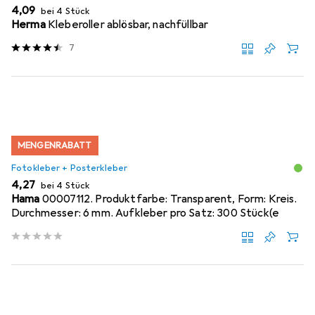
EUR
4,09
bei 4 Stück
Herma
Kleberoller ablösbar, nachfüllbar
7
MENGENRABATT
Fotokleber + Posterkleber
EUR
4,27
bei 4 Stück
Hama
00007112. Produktfarbe: Transparent, Form: Kreis.
Durchmesser: 6 mm. Aufkleber pro Satz: 300 Stück(e