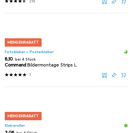
216
MENGENRABATT
Fotokleber + Posterkleber
EUR
8,10
bei 4 Stück
Command
Bildermontage Strips L
7
MENGENRABATT
Kleberoller
EUR
3,08
bei 4 Stück