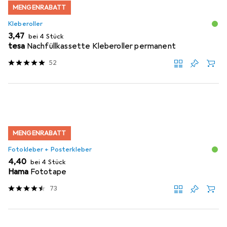
MENGENRABATT
Kleberoller
EUR
3,47
bei 4 Stück
tesa
Nachfüllkassette Kleberoller permanent
52
MENGENRABATT
Fotokleber + Posterkleber
EUR
4,40
bei 4 Stück
Hama
Fototape
73