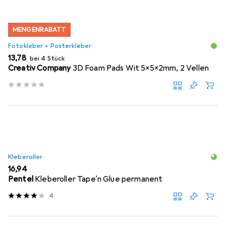
MENGENRABATT
Fotokleber + Posterkleber
EUR
13,78
bei 4 Stück
Creativ Company
3D Foam Pads Wit 5x5x2mm, 2 Vellen
Kleberoller
EUR
16,94
Pentel
Kleberoller Tape'n Glue permanent
4