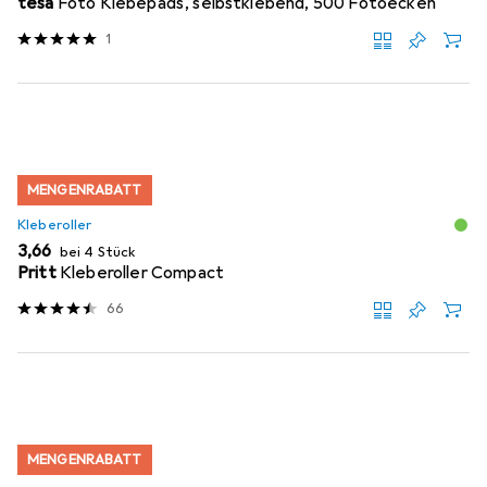
tesa
Foto Klebepads, selbstklebend, 500 Fotoecken
1
MENGENRABATT
Kleberoller
EUR
3,66
bei 4 Stück
Pritt
Kleberoller Compact
66
MENGENRABATT