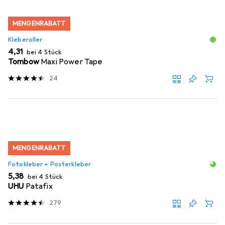
MENGENRABATT
Kleberoller
EUR
4,31
bei 4 Stück
Tombow
Maxi Power Tape
24
MENGENRABATT
Fotokleber + Posterkleber
EUR
5,38
bei 4 Stück
UHU
Patafix
279