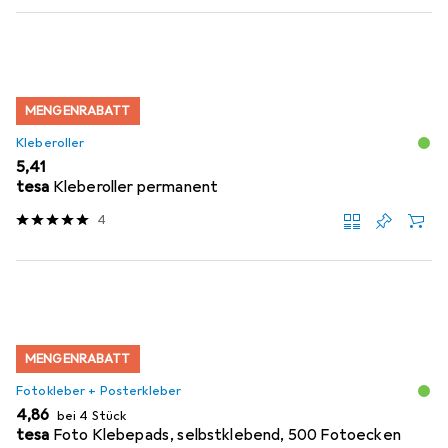
MENGENRABATT
Kleberoller
EUR
5,41
tesa
Kleberoller permanent
4
MENGENRABATT
Fotokleber + Posterkleber
EUR
4,86
bei 4 Stück
tesa
Foto Klebepads, selbstklebend, 500 Fotoecken