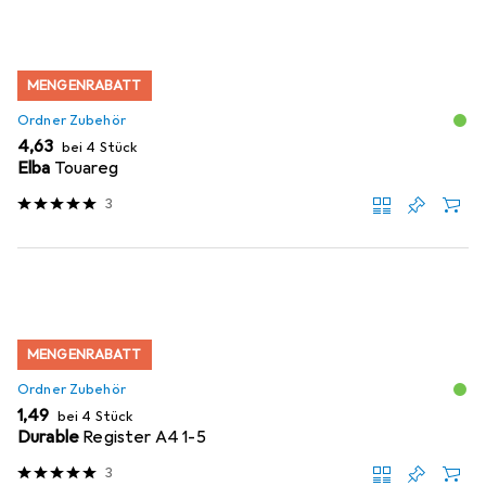
MENGENRABATT
Ordner Zubehör
EUR
4,63
bei 4 Stück
Elba
Touareg
3
MENGENRABATT
Ordner Zubehör
EUR
1,49
bei 4 Stück
Durable
Register A4 1-5
3