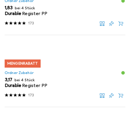
Ordner Zubehör
EUR
1,83
bei 4 Stück
Durable
Register PP
173
MENGENRABATT
Ordner Zubehör
EUR
3,17
bei 4 Stück
Durable
Register PP
173