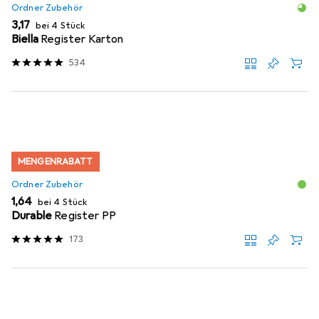
Ordner Zubehör
EUR
3,17
bei 4 Stück
Biella
Register Karton
534
MENGENRABATT
Ordner Zubehör
EUR
1,64
bei 4 Stück
Durable
Register PP
173