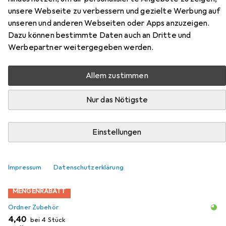
unsere Webseite zu verbessern und gezielte Werbung auf
Präsentation
unseren und anderen Webseiten oder Apps anzuzeigen.
Dazu können bestimmte Daten auch an Dritte und
Hier findest du passendes Zubehör zum Produkt Leitz
Werbepartner weitergegeben werden.
Esselte 55292 Präsentation aus der Kategorie Ordner
Zubehör.
Allem zustimmen
Nur das Nötigste
Beliebt
Leitz
Relevanz
Einstellungen
Produktliste
Impressum
Datenschutzerklärung
MENGENRABATT
Ordner Zubehör
EUR
4,40
bei 4 Stück