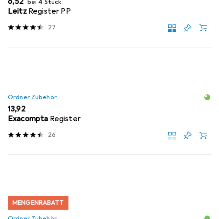
EUR
6,52
bei 4 Stück
Leitz
Register PP
27
Ordner Zubehör
EUR
13,92
Exacompta
Register
26
MENGENRABATT
Ordner Zubehör