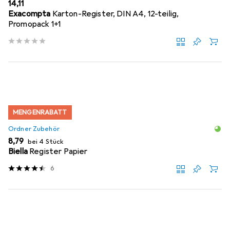
EUR
14,11
Exacompta
Karton-Register, DIN A4, 12-teilig,
Promopack 1+1
MENGENRABATT
Ordner Zubehör
EUR
8,79
bei 4 Stück
Biella
Register Papier
6