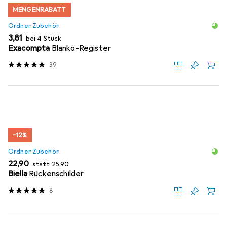
MENGENRABATT
Ordner Zubehör
EUR
3,81
bei 4 Stück
Exacompta
Blanko-Register
39
−12%
Ordner Zubehör
EUR
EUR
22,90
statt
25,90
Biella
Rückenschilder
8