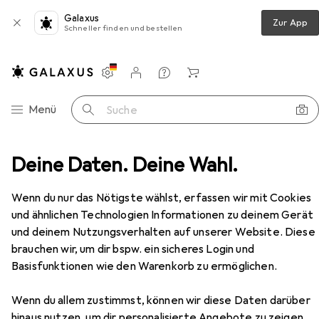
Galaxus
Zur App
Schneller finden und bestellen
Einstellungen
Kundenkonto
Vergleichslisten
Merklisten
Warenkorb
Navigation nach Kategorien
Menü
Suche
lbedarf
Deine Daten. Deine Wahl.
Ordner
Leitz Esselte 55292 Präsentation
Zubehör
Wenn du nur das Nötigste wählst, erfassen wir mit Cookies
EUR
20,79
und ähnlichen Technologien Informationen zu deinem Gerät
Leitz
Esselte 55292 Präsentation
und deinem Nutzungsverhalten auf unserer Website. Diese
A4, 44 mm
brauchen wir, um dir bspw. ein sicheres Login und
Basisfunktionen wie den Warenkorb zu ermöglichen.
Wenn du allem zustimmst, können wir diese Daten darüber
Zubehör für Leitz Esselte 55292
hinaus nutzen, um dir personalisierte Angebote zu zeigen,