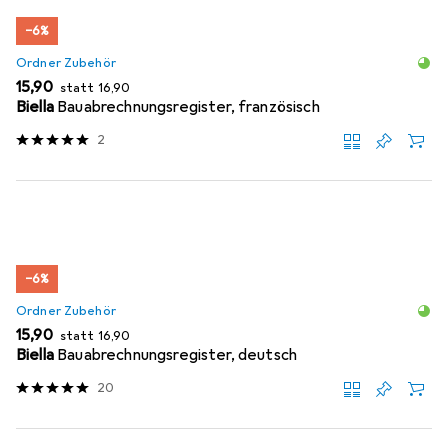
−6%
Ordner Zubehör
EUR
EUR
15,90
statt
16,90
Biella
Bauabrechnungsregister, französisch
2
−6%
Ordner Zubehör
EUR
EUR
15,90
statt
16,90
Biella
Bauabrechnungsregister, deutsch
20