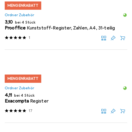
MENGENRABATT
Ordner Zubehör
EUR
3,10
bei 4 Stück
Prooffice
Kunststoff-Register, Zahlen, A4, 31-teilig
1
MENGENRABATT
Ordner Zubehör
EUR
4,11
bei 4 Stück
Exacompta
Register
17