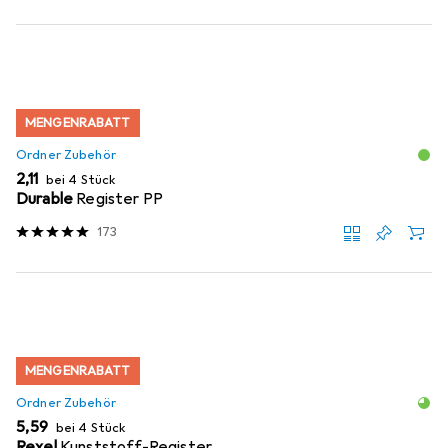
MENGENRABATT
Ordner Zubehör
EUR
2,11
bei 4 Stück
Durable
Register PP
173
MENGENRABATT
Ordner Zubehör
EUR
5,59
bei 4 Stück
Rexel
Kunststoff-Register