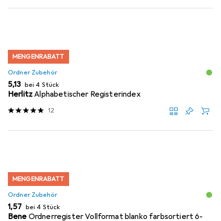
MENGENRABATT
Ordner Zubehör
EUR
5,13
bei 4 Stück
Herlitz
Alphabetischer Registerindex
12
MENGENRABATT
Ordner Zubehör
EUR
1,57
bei 4 Stück
Bene
Ordnerregister Vollformat blanko farbsortiert 6-