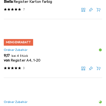
Biella
Register Karton farbig
7
MENGENRABATT
Ordner Zubehör
EUR
9,17
bei 4 Stück
von
Register A4, 1-20
3
Ordner Zubehör