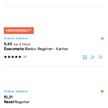
MENGENRABATT
Ordner Zubehör
EUR
5,43
bei 4 Stück
Exacompta
Blanko-Register - Karton
39
Ordner Zubehör
EUR
10,21
Rexel
Register