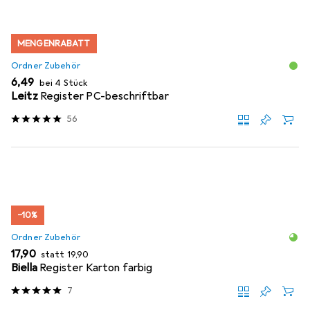
MENGENRABATT
Ordner Zubehör
EUR
6,49
bei 4 Stück
Leitz
Register PC-beschriftbar
56
−10%
Ordner Zubehör
EUR
EUR
17,90
statt
19,90
Biella
Register Karton farbig
7