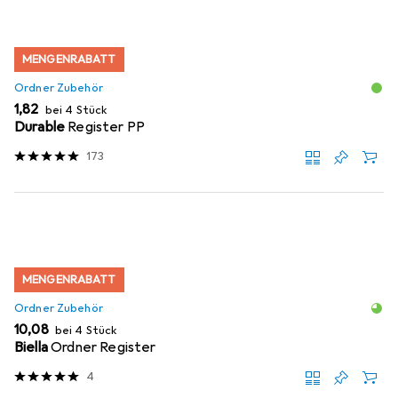
MENGENRABATT
Ordner Zubehör
EUR
1,82
bei 4 Stück
Durable
Register PP
173
MENGENRABATT
Ordner Zubehör
EUR
10,08
bei 4 Stück
Biella
Ordner Register
4