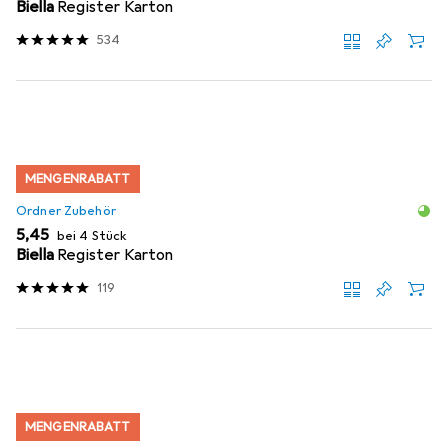
Biella
Register Karton
534
MENGENRABATT
Ordner Zubehör
EUR
5,45
bei 4 Stück
Biella
Register Karton
119
MENGENRABATT