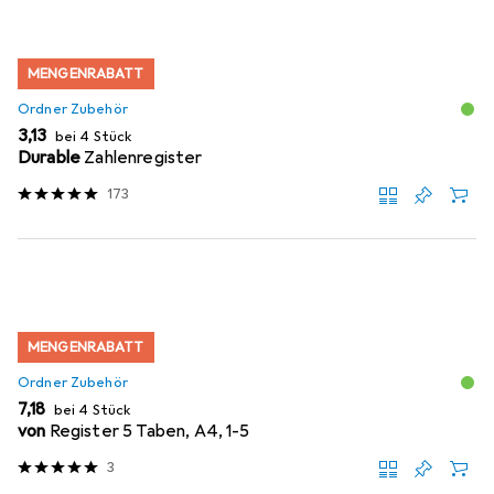
MENGENRABATT
Ordner Zubehör
EUR
3,13
bei 4 Stück
Durable
Zahlenregister
173
MENGENRABATT
Ordner Zubehör
EUR
7,18
bei 4 Stück
von
Register 5 Taben, A4, 1-5
3