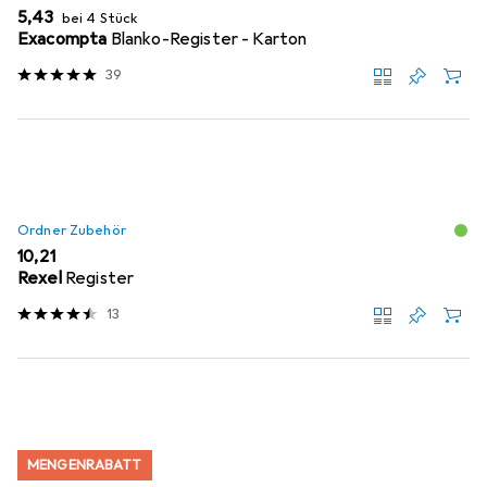
EUR
5,43
bei 4 Stück
Exacompta
Blanko-Register - Karton
39
Ordner Zubehör
EUR
10,21
Rexel
Register
13
MENGENRABATT