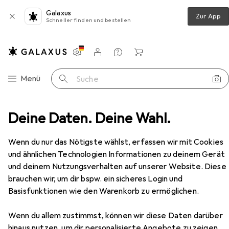
Galaxus
Zur App
Schneller finden und bestellen
Einstellungen
Kundenkonto
Vergleichslisten
Merklisten
Warenkorb
Navigation nach Kategorien
Menü
Suche
, presspappe, a4, 390 g/m2, 3-klappen, farbig sortiert
Deine Daten. Deine Wahl.
Zubehör
Wenn du nur das Nötigste wählst, erfassen wir mit Cookies
und ähnlichen Technologien Informationen zu deinem Gerät
EUR
3,70
bei 3 Stück
und deinem Nutzungsverhalten auf unserer Website. Diese
Office Products
Gummizugmappe,
brauchen wir, um dir bspw. ein sicheres Login und
presspappe, a4, 390 g/m2, 3-klappen,
farbig sortiert
A4
Basisfunktionen wie den Warenkorb zu ermöglichen.
Wenn du allem zustimmst, können wir diese Daten darüber
hinaus nutzen, um dir personalisierte Angebote zu zeigen,