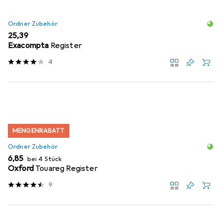
Ordner Zubehör
EUR
25,39
Exacompta
Register
4
MENGENRABATT
Ordner Zubehör
EUR
6,85
bei 4 Stück
Oxford
Touareg Register
9