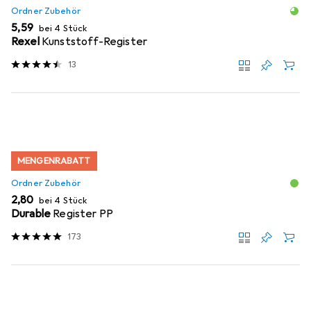
Ordner Zubehör
EUR
5,59
bei 4 Stück
Rexel
Kunststoff-Register
13
MENGENRABATT
Ordner Zubehör
EUR
2,80
bei 4 Stück
Durable
Register PP
173