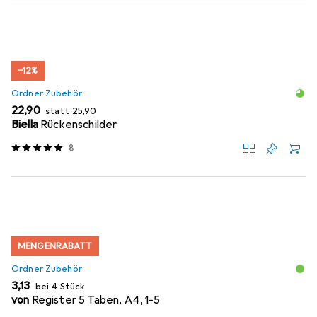
−12%
Ordner Zubehör
EUR
EUR
22,90
statt
25,90
Biella
Rückenschilder
8
MENGENRABATT
Ordner Zubehör
EUR
3,13
bei 4 Stück
von
Register 5 Taben, A4, 1-5