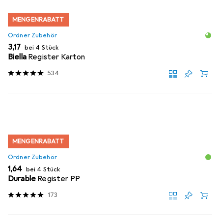
MENGENRABATT
Ordner Zubehör
EUR
3,17
bei 4 Stück
Biella
Register Karton
534
MENGENRABATT
Ordner Zubehör
EUR
1,64
bei 4 Stück
Durable
Register PP
173