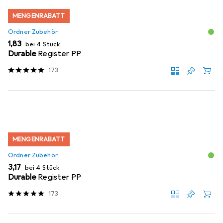
MENGENRABATT
Ordner Zubehör
EUR
1,83
bei 4 Stück
Durable
Register PP
173
MENGENRABATT
Ordner Zubehör
EUR
3,17
bei 4 Stück
Durable
Register PP
173