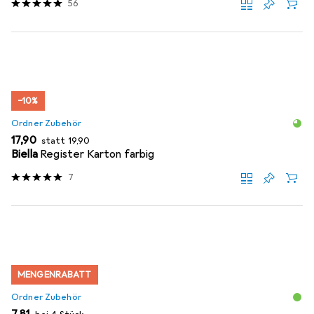
56
−10%
Ordner Zubehör
EUR
EUR
17,90
statt
19,90
Biella
Register Karton farbig
7
MENGENRABATT
Ordner Zubehör
EUR
7,81