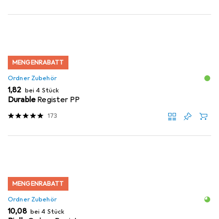
MENGENRABATT
Ordner Zubehör
EUR
1,82
bei 4 Stück
Durable
Register PP
173
MENGENRABATT
Ordner Zubehör
EUR
10,08
bei 4 Stück