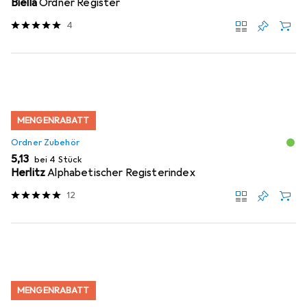
Biella
Ordner Register
4
MENGENRABATT
Ordner Zubehör
EUR
5,13
bei 4 Stück
Herlitz
Alphabetischer Registerindex
12
MENGENRABATT