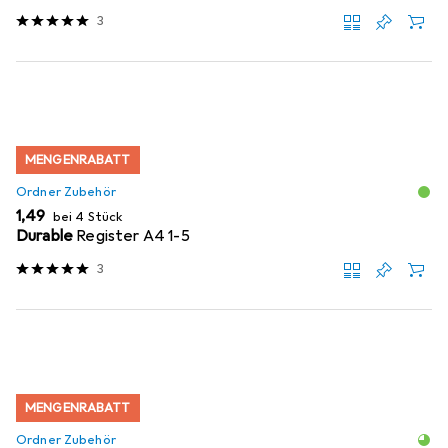
3
MENGENRABATT
Ordner Zubehör
EUR
1,49
bei 4 Stück
Durable
Register A4 1-5
3
MENGENRABATT
Ordner Zubehör