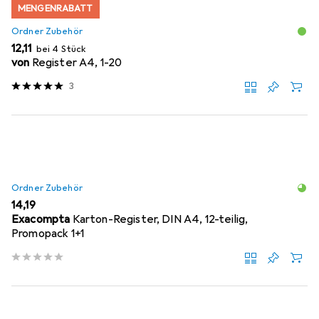
MENGENRABATT
Ordner Zubehör
EUR
12,11
bei 4 Stück
von
Register A4, 1-20
3
Ordner Zubehör
EUR
14,19
Exacompta
Karton-Register, DIN A4, 12-teilig,
Promopack 1+1