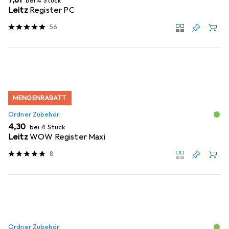
bei 4 Stück
Leitz
Register PC
56
MENGENRABATT
Ordner Zubehör
EUR
4,30
bei 4 Stück
Leitz
WOW Register Maxi
8
Ordner Zubehör