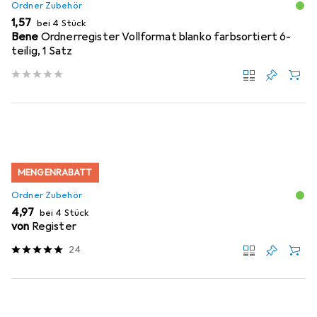
Ordner Zubehör
EUR
1,57
bei 4 Stück
Bene
Ordnerregister Vollformat blanko farbsortiert 6-
teilig, 1 Satz
MENGENRABATT
Ordner Zubehör
EUR
4,97
bei 4 Stück
von
Register
24