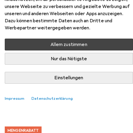
unsere Webseite zu verbessern und gezielte Werbung auf
unseren und anderen Webseiten oder Apps anzuzeigen.
Zubehör für Office Products
Dazu können bestimmte Daten auch an Dritte und
Gummizugmappe, presspappe,
Werbepartner weitergegeben werden.
a4, 390 g/m2, 3-klappen, farbig
Allem zustimmen
sortiert
Nur das Nötigste
Hier findest du passendes Zubehör zum Produkt Office
Products Gummizugmappe, presspappe, a4, 390 g/m2, 3-
klappen, farbig sortiert aus der Kategorie Ordner
Einstellungen
Zubehör.
Relevanz
Impressum
Datenschutzerklärung
Produktliste
MENGENRABATT