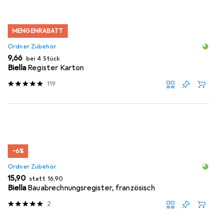
MENGENRABATT
Ordner Zubehör
EUR
9,66
bei 4 Stück
Biella
Register Karton
119
−6%
Ordner Zubehör
EUR
EUR
15,90
statt
16,90
Biella
Bauabrechnungsregister, französisch
2