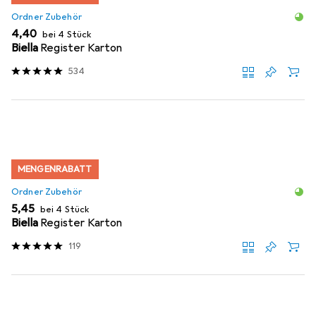
Ordner Zubehör
EUR
4,40
bei 4 Stück
Biella
Register Karton
534
MENGENRABATT
Ordner Zubehör
EUR
5,45
bei 4 Stück
Biella
Register Karton
119