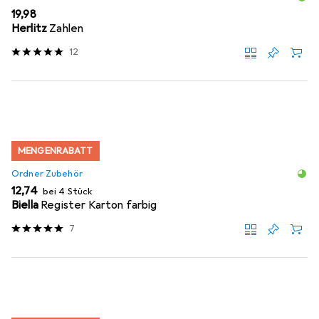
EUR
19,98
Herlitz
Zahlen
12
MENGENRABATT
Ordner Zubehör
EUR
12,74
bei 4 Stück
Biella
Register Karton farbig
7