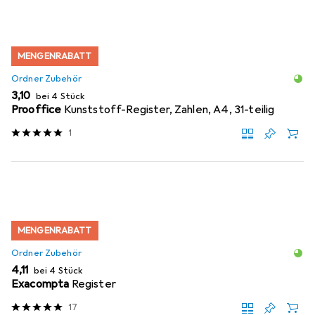
MENGENRABATT
Ordner Zubehör
EUR
3,10
bei 4 Stück
Prooffice
Kunststoff-Register, Zahlen, A4, 31-teilig
1
MENGENRABATT
Ordner Zubehör
EUR
4,11
bei 4 Stück
Exacompta
Register
17