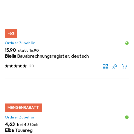
−6%
Ordner Zubehör
EUR
EUR
15,90
statt
16,90
Biella
Bauabrechnungsregister, deutsch
20
MENGENRABATT
Ordner Zubehör
EUR
4,63
bei 4 Stück
Elba
Touareg