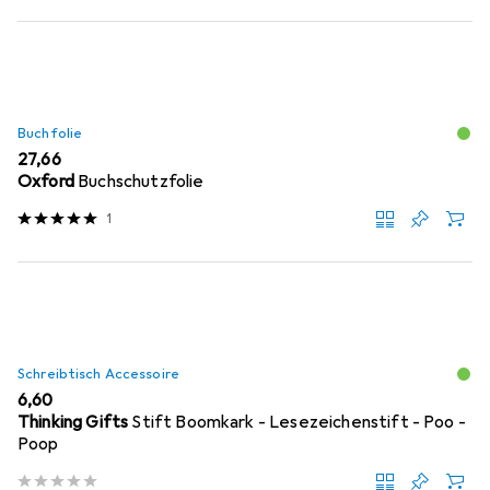
Buchfolie
EUR
27,66
Oxford
Buchschutzfolie
1
Schreibtisch Accessoire
EUR
6,60
Thinking Gifts
Stift Boomkark - Lesezeichenstift - Poo -
Poop