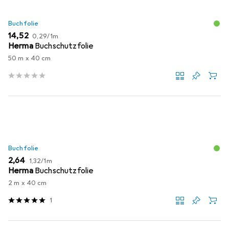
Buchfolie
EUR
EUR
14,52
0,29
/
1m
Herma
Buchschutzfolie
50 m x 40 cm
Buchfolie
EUR
EUR
2,64
1,32
/
1m
Herma
Buchschutzfolie
2 m x 40 cm
1