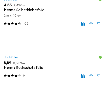
EUR
EUR
4,85
2,43
/
1m
Herma
Selbstklebefolie
2 m x 40 cm
102
Buchfolie
EUR
EUR
8,89
0,89
/
1m
Herma
Buchschutzfolie
9