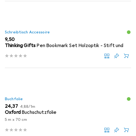
Schreibtisch Accessoire
EUR
9,50
Thinking Gifts
Pen Bookmark Set Holzoptik - Stift und
Buchfolie
EUR
EUR
24,37
4,88
/
1m
Oxford
Buchschutzfolie
5 m x 70 cm