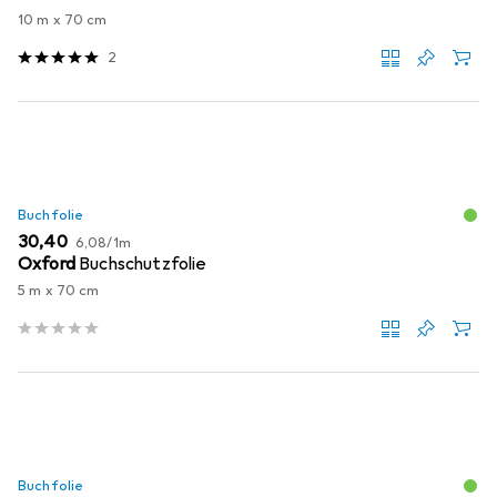
10 m x 70 cm
2
Buchfolie
EUR
EUR
30,40
6,08
/
1m
Oxford
Buchschutzfolie
5 m x 70 cm
Buchfolie