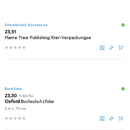
Schreibtisch Accessoire
EUR
23,51
Flame Tree Publishing:10er-Verpackungse
Buchfolie
EUR
EUR
23,30
11,65
/
1m
Oxford
Buchschutzfolie
2 m x 70 cm