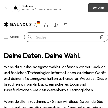
Galaxus
Zur App
Schneller finden und bestellen
Einstellungen
Kundenkonto
Vergleichslisten
Merklisten
Warenkorb
Navigation nach Kategorien
Menü
Suche
er
Deine Daten. Deine Wahl.
Sachbücher
A Travel Guide to the Middle Ages
Zubehör
Wenn du nur das Nötigste wählst, erfassen wir mit Cookies
und ähnlichen Technologien Informationen zu deinem Gerät
EUR
13,80
und deinem Nutzungsverhalten auf unserer Website. Diese
A Travel Guide to the Middle Ages
brauchen wir, um dir bspw. ein sicheres Login und
Englisch, Anthony Bale, 2024
Basisfunktionen wie den Warenkorb zu ermöglichen.
Wenn du allem zustimmst, können wir diese Daten darüber
hinaus nutzen, um dir personalisierte Angebote zu zeigen,