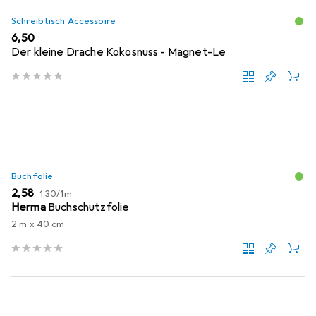
Schreibtisch Accessoire
EUR
6,50
Der kleine Drache Kokosnuss - Magnet-Le
Buchfolie
EUR
EUR
2,58
1,30
/
1m
Herma
Buchschutzfolie
2 m x 40 cm