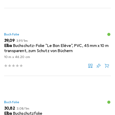
Buchfolie
EUR
EUR
39,09
3,91
/
1m
Elba
Buchschutz-Folie "Le Bon Elève", PVC, 45 mm x 10 m
transparent, zum Schutz von Büchern
10 m x 46.20 cm
Buchfolie
EUR
EUR
30,82
3,08
/
1m
Elba
Buchschutzfolie