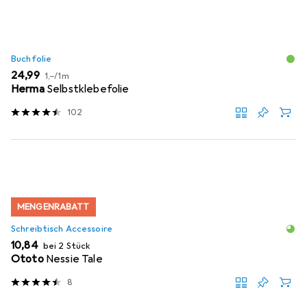
Buchfolie
EUR
EUR
24,99
1,–
/
1m
Herma
Selbstklebefolie
102
MENGENRABATT
Schreibtisch Accessoire
EUR
10,84
bei 2 Stück
Ototo
Nessie Tale
8