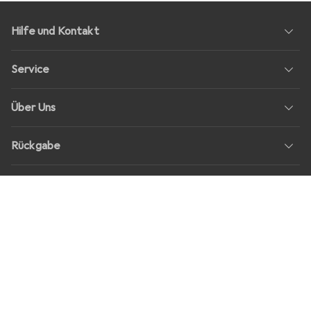
Hilfe und Kontakt
Service
Über Uns
Rückgabe
Soziale Medien
Stellenangebote
Preise
Alle Preise in EUR inkl. MwSt., zzgl.
Versandkosten
bei Bestellungen
unter
30,–
Shop Version