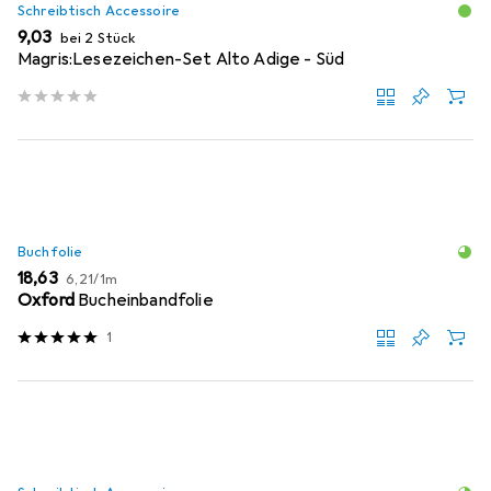
Schreibtisch Accessoire
EUR
9,03
bei 2 Stück
Magris:Lesezeichen-Set Alto Adige - Süd
Buchfolie
EUR
EUR
18,63
6,21
/
1m
Oxford
Bucheinbandfolie
1