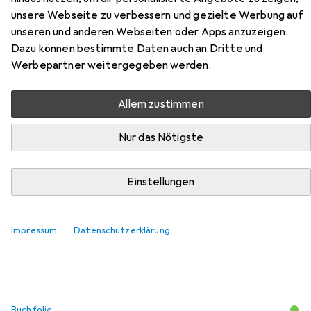
unsere Webseite zu verbessern und gezielte Werbung auf
unseren und anderen Webseiten oder Apps anzuzeigen.
Zubehör für A Travel Guide to
Dazu können bestimmte Daten auch an Dritte und
the Middle Ages
Werbepartner weitergegeben werden.
Hier findest du passendes Zubehör zum Produkt A Travel
Allem zustimmen
Guide to the Middle Ages aus den Kategorien Buchfolie
und Schreibtisch Accessoire.
Nur das Nötigste
Einstellungen
Beliebt
Buchfolie
Schreibtisch Accessoire
Relevanz
Impressum
Datenschutzerklärung
Produktliste
Buchfolie