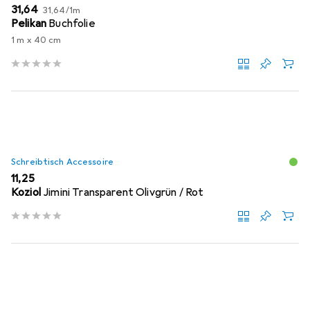
EUR
EUR
31,64
31,64
/
1m
Pelikan
Buchfolie
1 m x 40 cm
Schreibtisch Accessoire
EUR
11,25
Koziol
Jimini Transparent Olivgrün / Rot