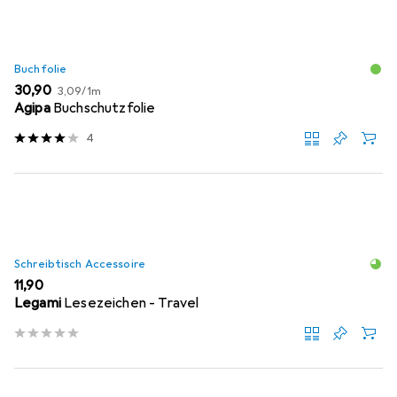
Buchfolie
EUR
EUR
30,90
3,09
/
1m
Agipa
Buchschutzfolie
4
Schreibtisch Accessoire
EUR
11,90
Legami
Lesezeichen - Travel