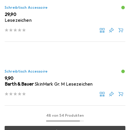
Schreibtisch Accessoire
EUR
29,90
Lesezeichen
Schreibtisch Accessoire
EUR
9,90
Barth & Bauer
SkinMark Gr. M Lesezeichen
48 von 54 Produkten