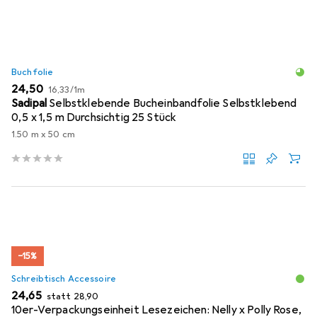
Buchfolie
EUR
EUR
24,50
16,33
/
1m
Sadipal
Selbstklebende Bucheinbandfolie Selbstklebend
0,5 x 1,5 m Durchsichtig 25 Stück
1.50 m x 50 cm
−15%
Schreibtisch Accessoire
EUR
EUR
24,65
statt
28,90
10er-Verpackungseinheit Lesezeichen: Nelly x Polly Rose,