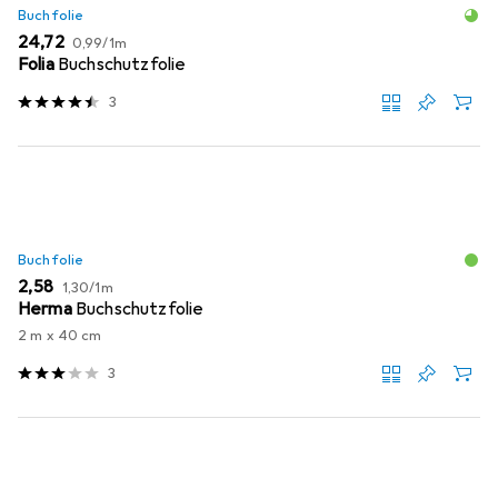
Buchfolie
EUR
EUR
24,72
0,99
/
1m
Folia
Buchschutzfolie
3
Buchfolie
EUR
EUR
2,58
1,30
/
1m
Herma
Buchschutzfolie
2 m x 40 cm
3