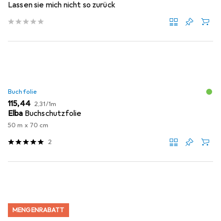
Lassen sie mich nicht so zurück
Buchfolie
EUR
EUR
115,44
2,31
/
1m
Elba
Buchschutzfolie
50 m x 70 cm
2
MENGENRABATT