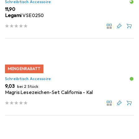
Schreibtisch Accessoire
EUR
11,90
Legami
VSE0250
MENGENRABATT
Schreibtisch Accessoire
EUR
9,03
bei 2 Stück
Magris:Lesezeichen-Set California - Kal