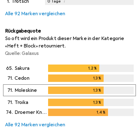
1.
Trötsch
i
0
Tage
Alle 92 Marken vergleichen
Rückgabequote
So oft wird ein Produkt dieser Marke in der Kategorie
«Heft + Block» retourniert.
Quelle: Galaxus
65.
Sakura
1,2
%
1,2
%
71.
Cedon
1,3
%
1,3
%
71.
Moleskine
1,3
%
1,3
%
71.
Troika
1,3
%
1,3
%
74.
Droemer Knaur
1,4
%
1,4
%
Alle 92 Marken vergleichen