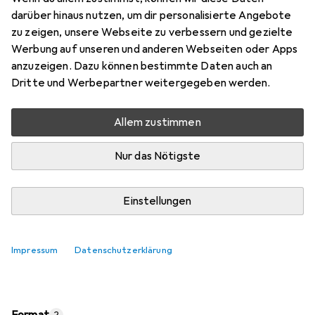
Preis in EUR inkl. MwSt.
darüber hinaus nutzen, um dir personalisierte Angebote
zu zeigen, unsere Webseite zu verbessern und gezielte
Marke
Bewertungen
Werbung auf unseren und anderen Webseiten oder Apps
Mehr von Moleskine
7
anzuzeigen. Dazu können bestimmte Daten auch an
Dritte und Werbepartner weitergegeben werden.
Mi, 12.8. geliefert
Allem zustimmen
7 Stück an Lager beim Lieferanten
Lieferort angeben für genaue Lieferzeit
Nur das Nötigste
In den Warenkorb
Einstellungen
Vergleichen
Merken
Impressum
Datenschutzerklärung
i
Kostenloser Versand ab 30,–