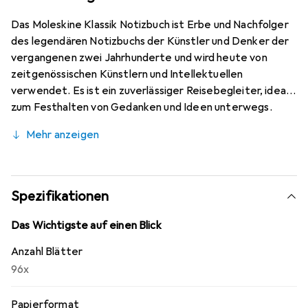
Das Moleskine Klassik Notizbuch ist Erbe und Nachfolger
des legendären Notizbuchs der Künstler und Denker der
vergangenen zwei Jahrhunderte und wird heute von
zeitgenössischen Künstlern und Intellektuellen
verwendet. Es ist ein zuverlässiger Reisebegleiter, ideal
zum Festhalten von Gedanken und Ideen unterwegs.
Fester Einband. abgerundete Ecken. Gummiband zum
Mehr anzeigen
Verschliessen. erweiterbare Innentasche in der
Einbandfarbe aus Karton und Textil. Papier: 70 g/m²,
säurefrei, elfenbeinweiss.
Spezifikationen
Das Wichtigste auf einen Blick
Anzahl Blätter
96x
Papierformat