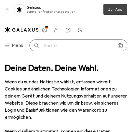
Galaxus
Zur App
Schneller finden und bestellen
Einstellungen
Kundenkonto
Vergleichslisten
Merklisten
Warenkorb
Navigation nach Kategorien
Menü
Suche
eln
Deine Daten. Deine Wahl.
Scrapbooking
Heft + Block
Moleskine Notizbuch HC XL
Wenn du nur das Nötigste wählst, erfassen wir mit
Cookies und ähnlichen Technologien Informationen zu
8 Bilder
deinem Gerät und deinem Nutzungsverhalten auf unserer
Website. Diese brauchen wir, um dir bspw. ein sicheres
EUR
25,12
Login und Basisfunktionen wie den Warenkorb zu
Moleskine
Notizbuch HC XL
ermöglichen.
XL, Blanko
Wenn du allem zustimmst, können wir diese Daten