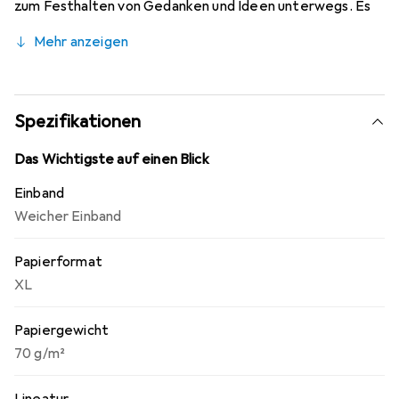
zum Festhalten von Gedanken und Ideen unterwegs. Es
verfügt über einen weichen Einband, abgerundete Ecken
Mehr anzeigen
und ein Gummiband zum Verschliessen. Zudem hat es eine
erweiterbare Innentasche in der Einbandfarbe aus Karton
und Textil. Das Papier hat ein Gewicht von 70 g/m², ist
säurefrei und elfenbeinweiss.
Spezifikationen
Das Wichtigste auf einen Blick
Einband
Weicher Einband
Papierformat
XL
Papiergewicht
70 g/m²