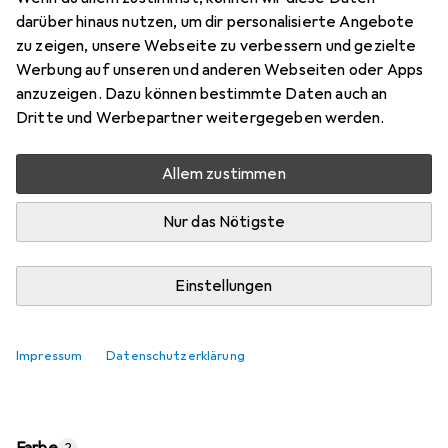
Preis in EUR inkl. MwSt.
darüber hinaus nutzen, um dir personalisierte Angebote
zu zeigen, unsere Webseite zu verbessern und gezielte
Marke
Bewertungen
Werbung auf unseren und anderen Webseiten oder Apps
Mehr von Moleskine
5
anzuzeigen. Dazu können bestimmte Daten auch an
Dritte und Werbepartner weitergegeben werden.
Di, 11.8. geliefert
Allem zustimmen
6 Stück an Lager beim Lieferanten
Lieferort angeben für genaue Lieferzeit
Nur das Nötigste
In den Warenkorb
Einstellungen
Vergleichen
Merken
Impressum
Datenschutzerklärung
i
Kostenloser Versand ab 30,–