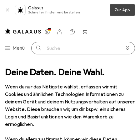
Galaxus
Zur App
Schneller finden und bestellen
Einstellungen
Kundenkonto
Vergleichslisten
Merklisten
Warenkorb
Navigation nach Kategorien
Menü
Suche
eln
Deine Daten. Deine Wahl.
Scrapbooking
Heft + Block
Moleskine Notizbuch HC XL
Wenn du nur das Nötigste wählst, erfassen wir mit
Cookies und ähnlichen Technologien Informationen zu
12 Bilder
deinem Gerät und deinem Nutzungsverhalten auf unserer
Website. Diese brauchen wir, um dir bspw. ein sicheres
EUR
24,33
Login und Basisfunktionen wie den Warenkorb zu
Moleskine
Notizbuch HC XL
ermöglichen.
XL, Liniert, Weicher Einband
Wenn du allem zustimmst, können wir diese Daten