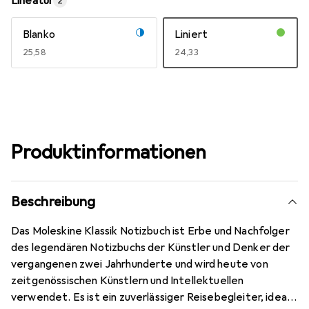
Lineatur
2
Blanko
Liniert
EUR
25,58
EUR
24,33
Produktinformationen
Beschreibung
Das Moleskine Klassik Notizbuch ist Erbe und Nachfolger
des legendären Notizbuchs der Künstler und Denker der
vergangenen zwei Jahrhunderte und wird heute von
zeitgenössischen Künstlern und Intellektuellen
verwendet. Es ist ein zuverlässiger Reisebegleiter, ideal