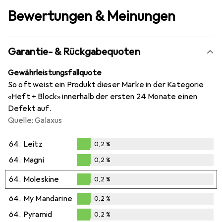
Bewertungen & Meinungen
Garantie- & Rückgabequoten
Gewährleistungsfallquote
So oft weist ein Produkt dieser Marke in der Kategorie
«Heft + Block» innerhalb der ersten 24 Monate einen
Defekt auf.
Quelle: Galaxus
64.
Leitz
0,2
%
0,2
%
64.
Magni
0,2
%
0,2
%
64.
Moleskine
0,2
%
0,2
%
64.
My Mandarine
0,2
%
0,2
%
64.
Pyramid
0,2
%