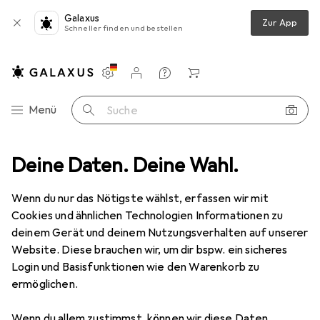
Galaxus
Zur App
Schneller finden und bestellen
Einstellungen
Kundenkonto
Vergleichslisten
Merklisten
Warenkorb
Navigation nach Kategorien
Menü
Suche
anddekoration
Deine Daten. Deine Wahl.
Bilderrahmen
Atmosphera 193148
Zubehör
Wenn du nur das Nötigste wählst, erfassen wir mit
Cookies und ähnlichen Technologien Informationen zu
deinem Gerät und deinem Nutzungsverhalten auf unserer
Atmosphera
193148
Website. Diese brauchen wir, um dir bspw. ein sicheres
44 x 31 cm
Login und Basisfunktionen wie den Warenkorb zu
ermöglichen.
Wenn du allem zustimmst, können wir diese Daten