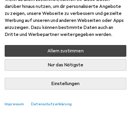
darüber hinaus nutzen, um dir personalisierte Angebote
Zubehör für Atmosphera 193148
zu zeigen, unsere Webseite zu verbessern und gezielte
Werbung auf unseren und anderen Webseiten oder Apps
anzuzeigen. Dazu können bestimmte Daten auch an
Hier findest du passendes Zubehör zum Produkt
Dritte und Werbepartner weitergegeben werden.
Atmosphera 193148.
Relevanz
Allem zustimmen
Produktliste
Keine Produkte gefunden
Nur das Nötigste
Einstellungen
Impressum
Datenschutzerklärung