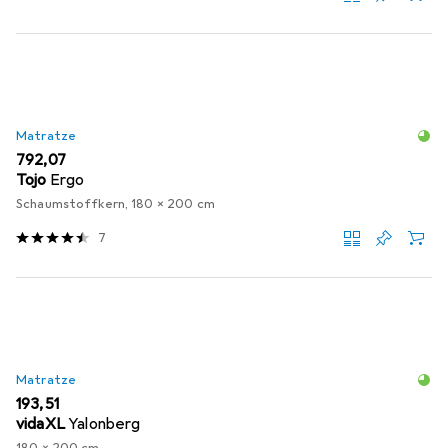
Matratze
EUR
792,07
Tojo
Ergo
Schaumstoffkern, 180 x 200 cm
7
Matratze
EUR
193,51
vidaXL
Yalonberg