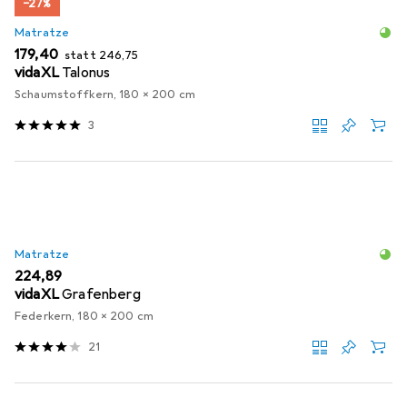
−27%
Matratze
EUR
EUR
179,40
statt
246,75
vidaXL
Talonus
Schaumstoffkern, 180 x 200 cm
3
Matratze
EUR
224,89
vidaXL
Grafenberg
Federkern, 180 x 200 cm
21