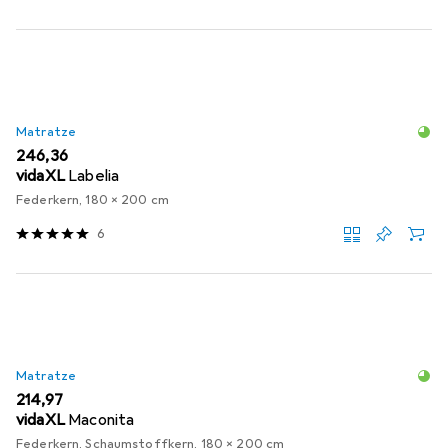
Matratze
EUR
246,36
vidaXL
Labelia
Federkern, 180 x 200 cm
6
Matratze
EUR
214,97
vidaXL
Maconita
Federkern, Schaumstoffkern, 180 x 200 cm