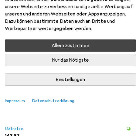
Limoux aus der Kategorie Matratze.
unsere Webseite zu verbessern und gezielte Werbung auf
unseren und anderen Webseiten oder Apps anzuzeigen.
Relevanz
Dazu können bestimmte Daten auch an Dritte und
Produktliste
Werbepartner weitergegeben werden.
Allem zustimmen
Matratze
Nur das Nötigste
EUR
180,76
VitaliSpa
Foamy
Schaumstoffkern, 180 x 200 cm
Einstellungen
182
Impressum
Datenschutzerklärung
Matratze