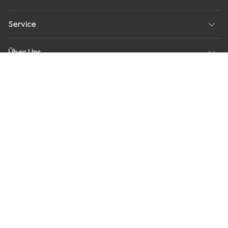
Service
Über Uns
Rückgabe
Soziale Medien
Stellenangebote
Preise
Alle Preise in EUR inkl. MwSt., zzgl.
Versandkosten
bei Bestellungen
unter
30,–
Shop Version
master-20260807-2039-31207921115-1
Unsere Onlineshops