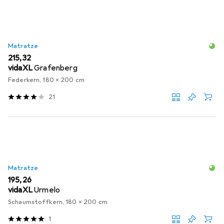
Matratze
EUR
215,32
vidaXL
Grafenberg
Federkern, 180 x 200 cm
21
Matratze
EUR
195,26
vidaXL
Urmelo
Schaumstoffkern, 180 x 200 cm
1