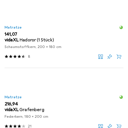
Matratze
EUR
141,07
vidaXL
Hadoror (1 Stück)
Schaumstoffkern, 200 x 180 cm
8
Matratze
EUR
216,94
vidaXL
Grafenberg
Federkern, 180 x 200 cm
21