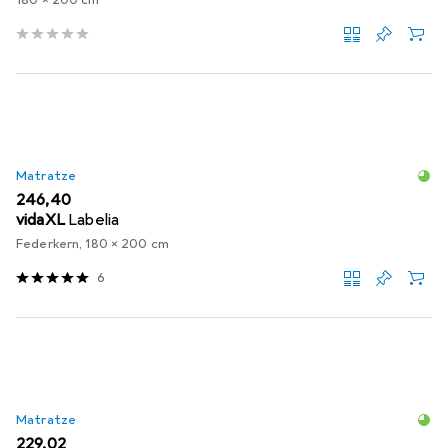
180 x 200 cm
Matratze
EUR
246,40
vidaXL
Labelia
Federkern, 180 x 200 cm
6
Matratze
EUR
229,02