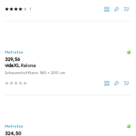
1
Matratze
EUR
329,56
vidaXL
Ralonia
Schaumstoffkern, 180 x 200 cm
Matratze
EUR
324,50