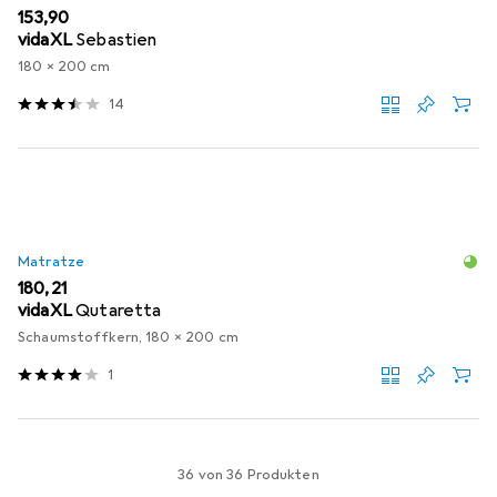
EUR
153,90
vidaXL
Sebastien
180 x 200 cm
14
Matratze
EUR
180,21
vidaXL
Qutaretta
Schaumstoffkern, 180 x 200 cm
1
36 von 36 Produkten