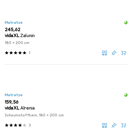
Matratze
EUR
245,62
vidaXL
Zalunin
180 x 200 cm
1
Matratze
EUR
159,56
vidaXL
Alrenia
Schaumstoffkern, 180 x 200 cm
3