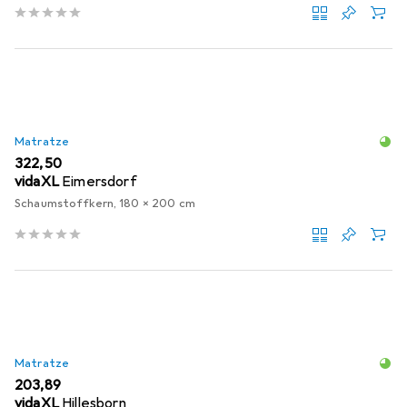
Matratze
EUR
322,50
vidaXL
Eimersdorf
Schaumstoffkern, 180 x 200 cm
Matratze
EUR
203,89
vidaXL
Hillesborn