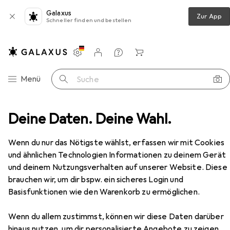
Galaxus
Zur App
Schneller finden und bestellen
Einstellungen
Kundenkonto
Vergleichslisten
Merklisten
Warenkorb
Navigation nach Kategorien
Menü
Suche
Deine Daten. Deine Wahl.
Möbel
Schlafzimmer
Bett
Beliani Limoux
Zubehör
Beliani
Limoux
Wenn du nur das Nötigste wählst, erfassen wir mit Cookies
180 x 200 cm
und ähnlichen Technologien Informationen zu deinem Gerät
und deinem Nutzungsverhalten auf unserer Website. Diese
brauchen wir, um dir bspw. ein sicheres Login und
Basisfunktionen wie den Warenkorb zu ermöglichen.
Zubehör für Beliani Limoux
Wenn du allem zustimmst, können wir diese Daten darüber
Hier findest du passendes Zubehör zum Produkt Beliani
hinaus nutzen, um dir personalisierte Angebote zu zeigen,