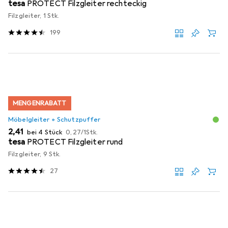
tesa
PROTECT Filzgleiter rechteckig
Filzgleiter, 1 Stk.
199
MENGENRABATT
Möbelgleiter + Schutzpuffer
EUR
EUR
2,41
bei 4 Stück
0,27
/
1Stk.
tesa
PROTECT Filzgleiter rund
Filzgleiter, 9 Stk.
27