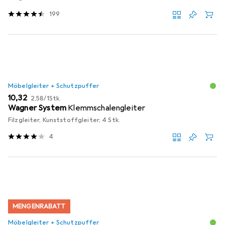
199
Möbelgleiter + Schutzpuffer
EUR
EUR
10,32
2,58
/
1Stk.
Wagner System
Klemmschalengleiter
Filzgleiter, Kunststoffgleiter, 4 Stk.
4
MENGENRABATT
Möbelgleiter + Schutzpuffer