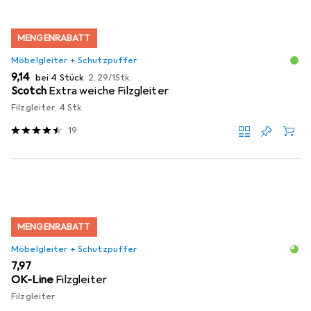
MENGENRABATT
Möbelgleiter + Schutzpuffer
EUR
EUR
9,14
bei 4 Stück
2,29
/
1Stk.
Scotch
Extra weiche Filzgleiter
Filzgleiter, 4 Stk.
19
MENGENRABATT
Möbelgleiter + Schutzpuffer
EUR
7,97
OK-Line
Filzgleiter
Filzgleiter