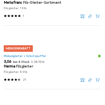
Metafranc
Filz-Gleiter-Sortiment
Filzgleiter, 1 Stk.
1
MENGENRABATT
Möbelgleiter + Schutzpuffer
EUR
EUR
3,06
bei 4 Stück
0,38
/
1Stk.
Herma
Filzgleiter
Filzgleiter, 8 Stk.
21