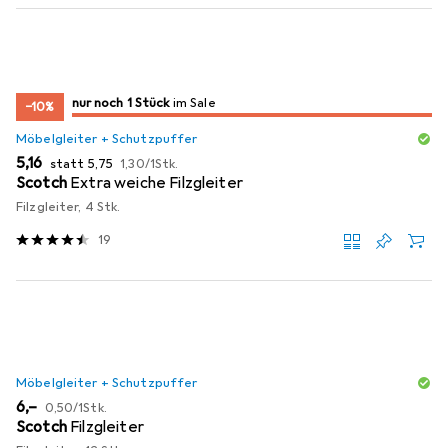
noch 1 Stück
nur noch 1 Stück
im Sale
im Sale
−10%
Möbelgleiter + Schutzpuffer
EUR
EUR
EUR
5,16
statt
5,75
1,30
/
1Stk.
Scotch
Extra weiche Filzgleiter
Filzgleiter, 4 Stk.
19
Möbelgleiter + Schutzpuffer
EUR
EUR
6,–
0,50
/
1Stk.
Scotch
Filzgleiter