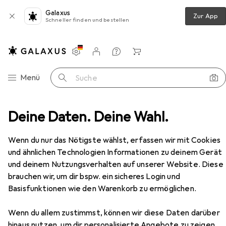
Galaxus
Zur App
Schneller finden und bestellen
Einstellungen
Kundenkonto
Vergleichslisten
Merklisten
Warenkorb
Navigation nach Kategorien
Menü
Suche
Deine Daten. Deine Wahl.
Möbel
Esszimmer
Esstisch
Beliani Midland
Zubehör
Wenn du nur das Nötigste wählst, erfassen wir mit Cookies
Beliani
Midland
und ähnlichen Technologien Informationen zu deinem Gerät
140 x 80 x 74 cm
und deinem Nutzungsverhalten auf unserer Website. Diese
brauchen wir, um dir bspw. ein sicheres Login und
Basisfunktionen wie den Warenkorb zu ermöglichen.
Zubehör für Beliani Midland
Wenn du allem zustimmst, können wir diese Daten darüber
hinaus nutzen, um dir personalisierte Angebote zu zeigen,