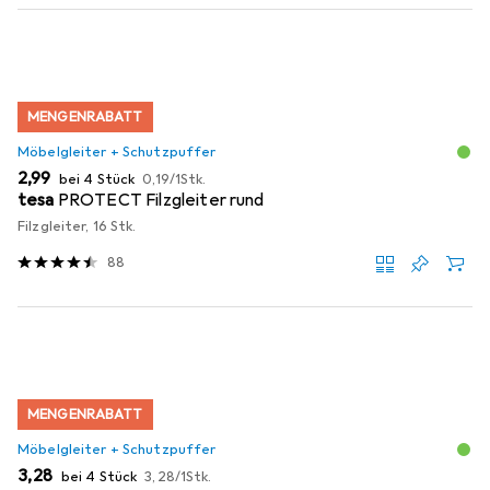
MENGENRABATT
Möbelgleiter + Schutzpuffer
EUR
EUR
2,99
bei 4 Stück
0,19
/
1Stk.
tesa
PROTECT Filzgleiter rund
Filzgleiter, 16 Stk.
88
MENGENRABATT
Möbelgleiter + Schutzpuffer
EUR
EUR
3,28
bei 4 Stück
3,28
/
1Stk.