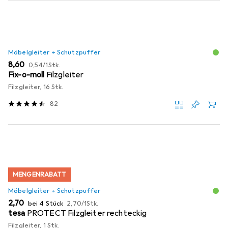
Möbelgleiter + Schutzpuffer
EUR
EUR
8,60
0,54
/
1Stk.
Fix-o-moll
Filzgleiter
Filzgleiter, 16 Stk.
82
MENGENRABATT
Möbelgleiter + Schutzpuffer
EUR
EUR
2,70
bei 4 Stück
2,70
/
1Stk.
tesa
PROTECT Filzgleiter rechteckig
Filzgleiter, 1 Stk.