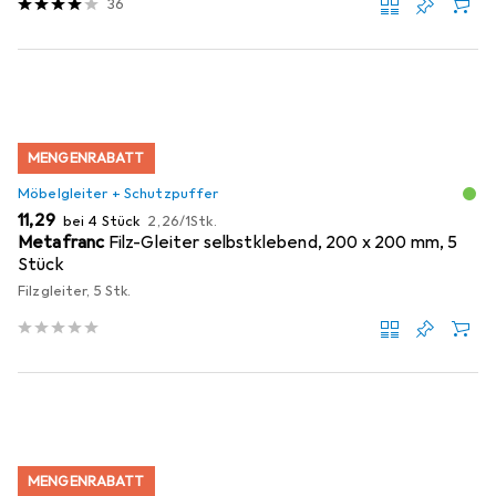
36
MENGENRABATT
Möbelgleiter + Schutzpuffer
EUR
EUR
11,29
bei 4 Stück
2,26
/
1Stk.
Metafranc
Filz-Gleiter selbstklebend, 200 x 200 mm, 5
Stück
Filzgleiter, 5 Stk.
MENGENRABATT