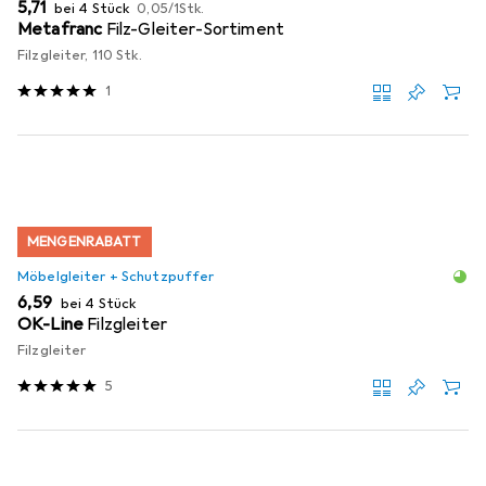
EUR
EUR
5,71
bei 4 Stück
0,05
/
1Stk.
Metafranc
Filz-Gleiter-Sortiment
Filzgleiter, 110 Stk.
1
MENGENRABATT
Möbelgleiter + Schutzpuffer
EUR
6,59
bei 4 Stück
OK-Line
Filzgleiter
Filzgleiter
5