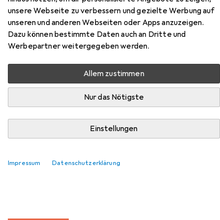
Hier findest du passendes Zubehör zum Produkt Beliani
unsere Webseite zu verbessern und gezielte Werbung auf
Midland aus der Kategorie Möbelgleiter + Schutzpuffer.
unseren und anderen Webseiten oder Apps anzuzeigen.
Relevanz
Dazu können bestimmte Daten auch an Dritte und
Werbepartner weitergegeben werden.
Produktliste
Allem zustimmen
MENGENRABATT
Nur das Nötigste
Möbelgleiter + Schutzpuffer
EUR
EUR
4,17
bei 4 Stück
0,26
/
1Stk.
Einstellungen
tesa
PROTECT Filzgleiter rund
Filzgleiter, 16 Stk.
219
Impressum
Datenschutzerklärung