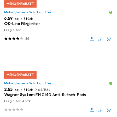
MENGENRABATT
Möbelgleiter + Schutzpuffer
EUR
6,59
bei 4 Stück
OK-Line
Filzgleiter
Filzgleiter
36
MENGENRABATT
Möbelgleiter + Schutzpuffer
EUR
EUR
2,55
bei 4 Stück
0,64
/
1Stk.
Wagner System
EH 0140 Anti-Rutsch-Pads
Filzgleiter, 4 Stk.