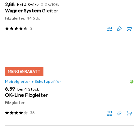
EUR
EUR
2,88
bei 4 Stück
0,06
/
1Stk.
Wagner System
Gleiter
Filzgleiter, 44 Stk.
3
MENGENRABATT
Möbelgleiter + Schutzpuffer
EUR
6,59
bei 4 Stück
OK-Line
Filzgleiter
Filzgleiter
36