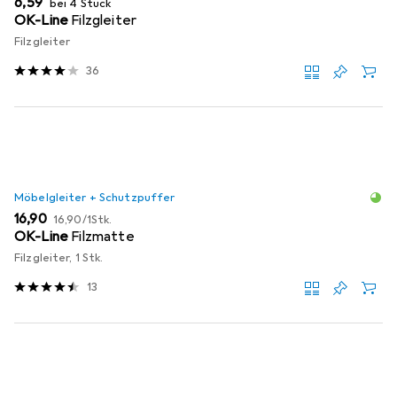
EUR
6,59
bei 4 Stück
OK-Line
Filzgleiter
Filzgleiter
36
Möbelgleiter + Schutzpuffer
EUR
EUR
16,90
16,90
/
1Stk.
OK-Line
Filzmatte
Filzgleiter, 1 Stk.
13