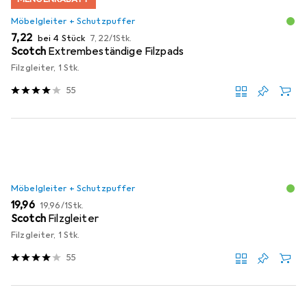
Möbelgleiter + Schutzpuffer
EUR
EUR
7,22
bei 4 Stück
7,22
/
1Stk.
Scotch
Extrembeständige Filzpads
Filzgleiter, 1 Stk.
55
Möbelgleiter + Schutzpuffer
EUR
EUR
19,96
19,96
/
1Stk.
Scotch
Filzgleiter
Filzgleiter, 1 Stk.
55