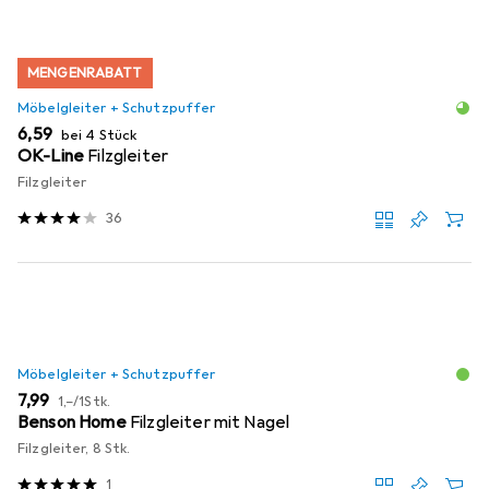
MENGENRABATT
Möbelgleiter + Schutzpuffer
EUR
6,59
bei 4 Stück
OK-Line
Filzgleiter
Filzgleiter
36
Möbelgleiter + Schutzpuffer
EUR
EUR
7,99
1,–
/
1Stk.
Benson Home
Filzgleiter mit Nagel
Filzgleiter, 8 Stk.
1