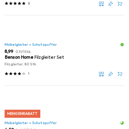
8
Möbelgleiter + Schutzpuffer
EUR
EUR
8,99
0,11
/
1Stk.
Benson Home
Filzgleiter Set
Filzgleiter, 80 Stk.
1
MENGENRABATT
Möbelgleiter + Schutzpuffer