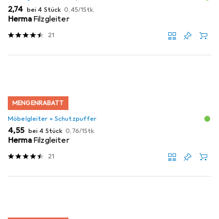
EUR
EUR
2,74
bei 4 Stück
0,45
/
1Stk.
Herma
Filzgleiter
21
MENGENRABATT
Möbelgleiter + Schutzpuffer
EUR
EUR
4,55
bei 4 Stück
0,76
/
1Stk.
Herma
Filzgleiter
21