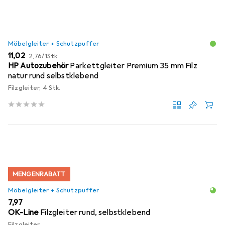
Möbelgleiter + Schutzpuffer
EUR
EUR
11,02
2,76
/
1Stk.
HP Autozubehör
Parkettgleiter Premium 35 mm Filz
natur rund selbstklebend
Filzgleiter, 4 Stk.
MENGENRABATT
Möbelgleiter + Schutzpuffer
EUR
7,97
OK-Line
Filzgleiter rund, selbstklebend
Filzgleiter