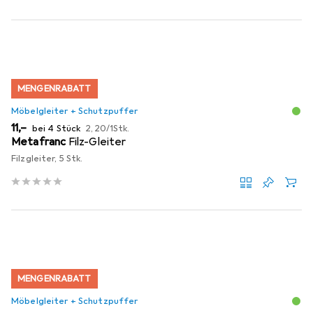
MENGENRABATT
Möbelgleiter + Schutzpuffer
EUR
EUR
11,–
bei 4 Stück
2,20
/
1Stk.
Metafranc
Filz-Gleiter
Filzgleiter, 5 Stk.
MENGENRABATT
Möbelgleiter + Schutzpuffer