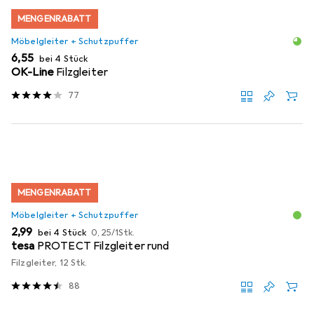
MENGENRABATT
Möbelgleiter + Schutzpuffer
EUR
6,55
bei 4 Stück
OK-Line
Filzgleiter
77
MENGENRABATT
Möbelgleiter + Schutzpuffer
EUR
EUR
2,99
bei 4 Stück
0,25
/
1Stk.
tesa
PROTECT Filzgleiter rund
Filzgleiter, 12 Stk.
88