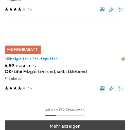
18
MENGENRABATT
Möbelgleiter + Schutzpuffer
EUR
6,59
bei 4 Stück
OK-Line
Filzgleiter rund, selbstklebend
Filzgleiter
18
48 von 172 Produkten
Mehr anzeigen