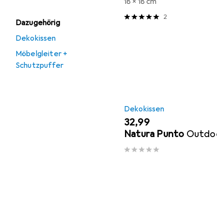
18 x 18 cm
2
Dazugehörig
Dekokissen
Möbelgleiter +
Schutzpuffer
Dekokissen
EUR
32,99
Natura Punto
Outdoo