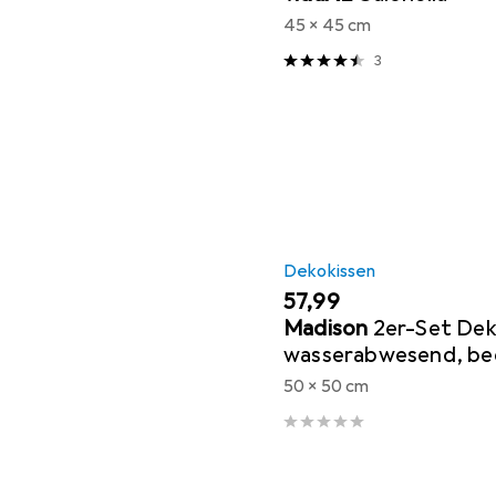
45 x 45 cm
3
Dekokissen
EUR
57,99
Madison
2er-Set De
wasserabwesend, b
Outdoorkissen, dunke
50 x 50 cm
50 x 10 cm