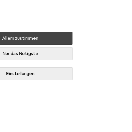
Einstellungen
Kundenkonto
Vergleichslisten
Merklisten
Warenkorb
Anmelden
Allem zustimmen
Nordic Lido
Zubehör
Nur das Nötigste
Einstellungen
kokissen.