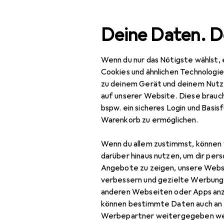
Suche
Deine Daten. D
Wenn du nur das Nötigste wählst, 
Navigation nach Kategorien
Gesamtsortiment
Woh
Gesamtsortiment
Cookies und ähnlichen Technologi
zu deinem Gerät und deinem Nutz
EU
12
Wohnen
auf unserer Website. Diese brauch
Ho
bspw. ein sicheres Login und Basis
Möbel
Eck
Warenkorb zu ermöglichen.
Wohnzimmer
Wenn du allem zustimmst, können 
Couchtisch +
Zubehör für
darüber hinaus nutzen, um dir pers
Beistelltisch
Angebote zu zeigen, unsere Webs
verbessern und gezielte Werbung
Hocker + Pouf
Hier findest du passendes
anderen Webseiten oder Apps an
können bestimmte Daten auch an 
Kommode +
Werbepartner weitergegeben we
Sideboard
Beliebt
House Nordi