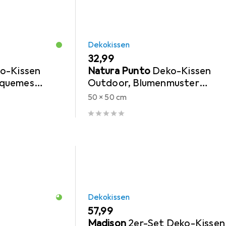
Dekokissen
EUR
32,99
ko-Kissen
Natura Punto
Deko-Kissen
equemes
Outdoor, Blumenmuster
, 50 x 30 x 10
anthrazit, 50 x 50 x 10 cm
50 x 50 cm
Dekokissen
EUR
57,99
Madison
2er-Set Deko-Kissen