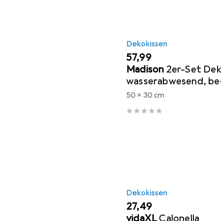
Dekokissen
EUR
57,99
Madison
2er-Set De
wasserabwesend, b
Outdoorkissen, beige
50 x 30 cm
cm
Dekokissen
EUR
27,49
vidaXL
Calonella