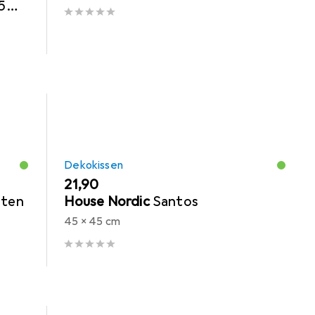
5
Dekokissen
EUR
21,90
uten
House Nordic
Santos
45 x 45 cm