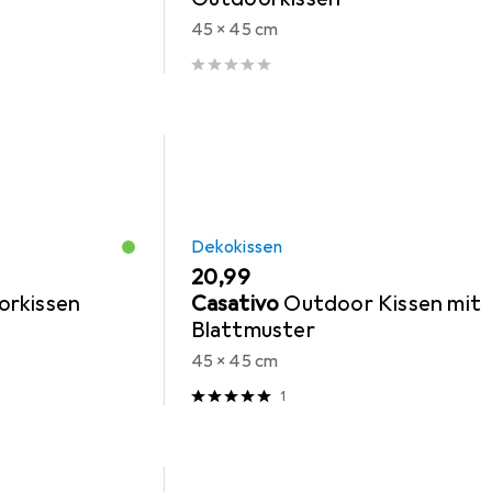
45 x 45 cm
Dekokissen
EUR
20,99
rkissen
Casativo
Outdoor Kissen mit
Blattmuster
45 x 45 cm
1