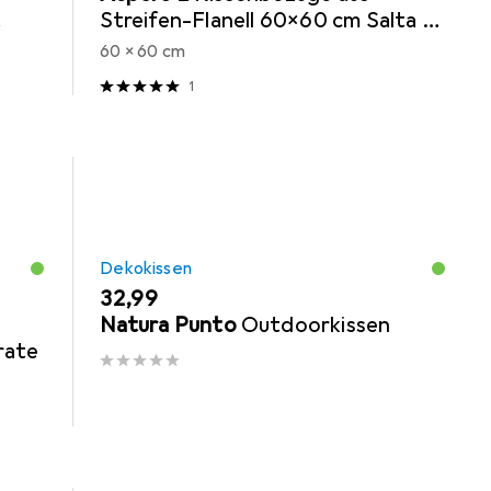
Streifen-Flanell 60x60 cm Salta -
 x 10
9049
60 x 60 cm
1
Dekokissen
EUR
32,99
Natura Punto
Outdoorkissen
rate