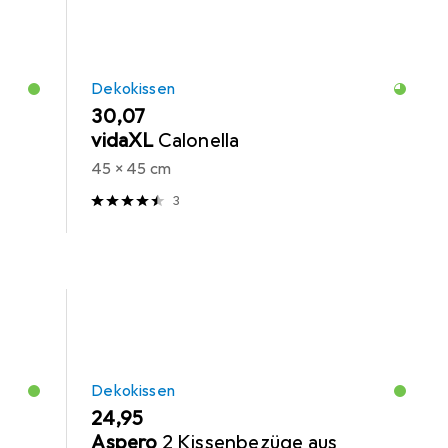
Dekokissen
EUR
30,07
vidaXL
Calonella
45 x 45 cm
3
Dekokissen
EUR
24,95
Aspero
2 Kissenbezüge aus