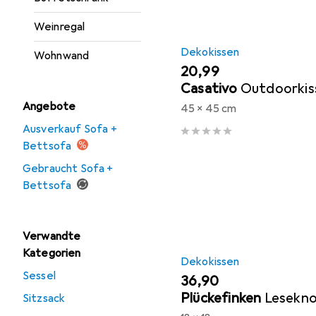
Weinregal
Dekokissen
Wohnwand
EUR
20,99
Casativo
Outdoorkis
Angebote
45 x 45 cm
Ausverkauf Sofa +
Bettsofa
Gebraucht Sofa +
Bettsofa
Verwandte
Kategorien
Dekokissen
Sessel
EUR
36,90
Plückefinken
Lesekn
Sitzsack