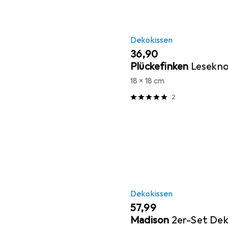
Dekokissen
EUR
36,90
Plückefinken
Lesekn
18 x 18 cm
2
Dekokissen
EUR
57,99
Madison
2er-Set De