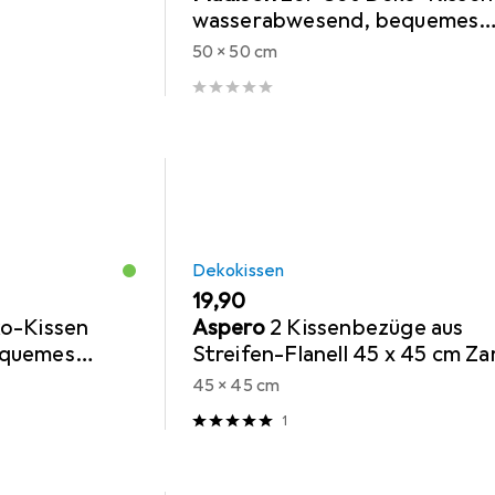
wasserabwesend, bequemes
Outdoorkissen, beige, 50 x 50
50 x 50 cm
cm
Dekokissen
EUR
19,90
ko-Kissen
Aspero
2 Kissenbezüge aus
equemes
Streifen-Flanell 45 x 45 cm Za
l grau, 50 x
45 x 45 cm
1