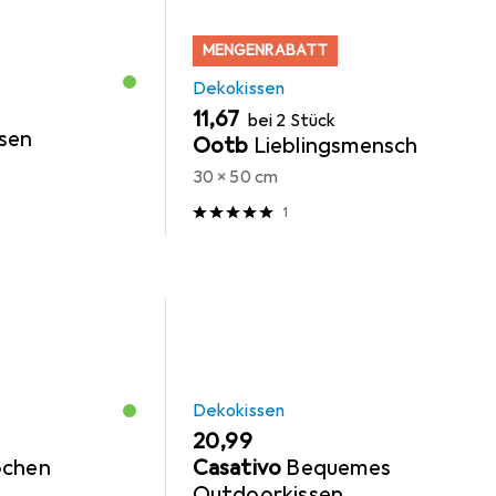
MENGENRABATT
Dekokissen
EUR
11,67
bei 2 Stück
sen
Ootb
Lieblingsmensch
30 x 50 cm
1
Dekokissen
EUR
20,99
ochen
Casativo
Bequemes
Outdoorkissen