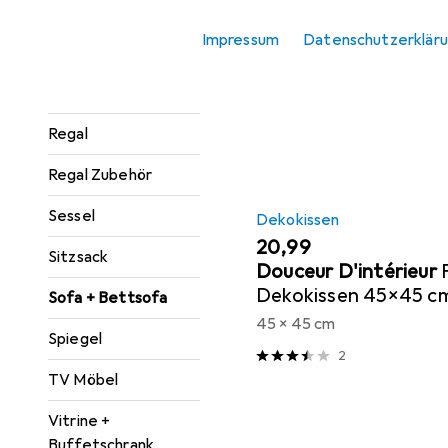
Konsolentisch
Impressum
Datenschutzerklär
Sortieren nach
:
Relevanz
Paravent +
Produktliste
Raumteiler
Regal
Regal Zubehör
Sessel
Dekokissen
EUR
20,99
Sitzsack
Douceur D'intérieur
Dekokissen 45x45 cm
Sofa + Bettsofa
weicher Kissenbezug 
45 x 45 cm
Spiegel
Graues Kunstfell
2
TV Möbel
Vitrine +
Buffetschrank