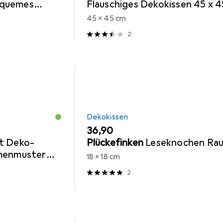
equemes
Flauschiges Dekokissen 45 x 4
l grau, 50 x
cm, grau
45 x 45 cm
2
Dekokissen
EUR
36,90
t Deko-
Plückefinken
Leseknochen Ra
umenmuster
18 x 18 cm
2