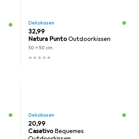
Dekokissen
EUR
32,99
Natura Punto
Outdoorkissen
50 x 50 cm
Dekokissen
EUR
20,99
Casativo
Bequemes
Outdoorkissen