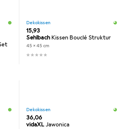
Dekokissen
EUR
15,93
Sehlbach
Kissen Bouclé Struktur
Set
45 x 45 cm
Dekokissen
EUR
36,06
vidaXL
Jawonica