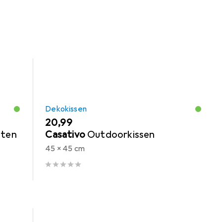
Dekokissen
EUR
20,99
uten
Casativo
Outdoorkissen
45 x 45 cm