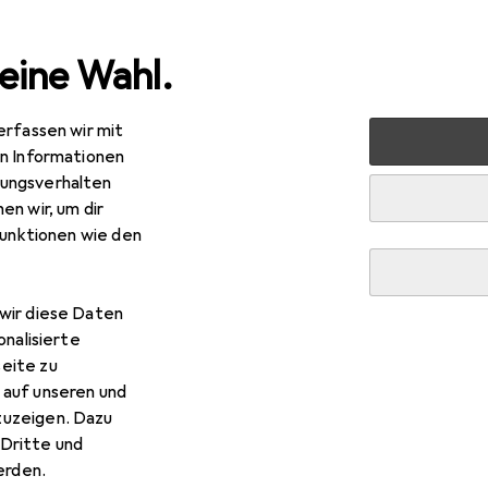
eine Wahl.
erfassen wir mit
nen
Möbel
Wohnzimmer
Sofa + Bettsofa
House 
en Informationen
ungsverhalten
R
29,–
en wir, um dir
use Nordic
Lido
funktionen wie den
sofa
wir diese Daten
 House Nordic Lido
onalisierte
eite zu
 auf unseren und
 Zubehör zum Produkt House Nordic Lido aus der Kategorie De
zuzeigen. Dazu
Dritte und
rden.
c