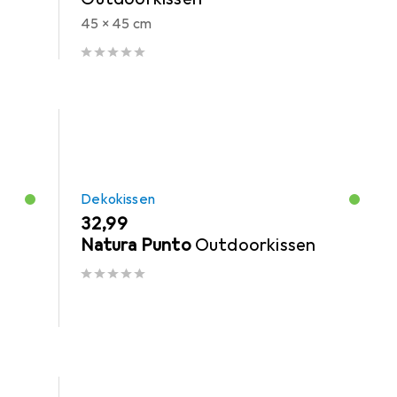
45 x 45 cm
Dekokissen
EUR
32,99
Natura Punto
Outdoorkissen