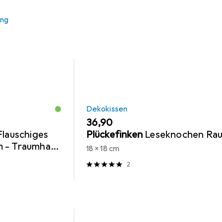
ung
Dekokissen
EUR
36,90
Flauschiges
Plückefinken
Leseknochen Ra
 - Traumhaft
18 x 18 cm
in Fell-Optik,
2