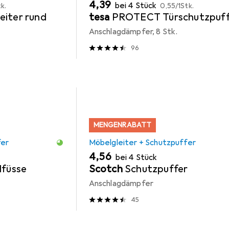
EUR
EUR
4,39
bei 4 Stück
k.
0,55
/
1Stk.
eiter rund
tesa
PROTECT Türschutzpuff
Anschlagdämpfer, 8 Stk.
96
MENGENRABATT
fer
Möbelgleiter + Schutzpuffer
EUR
4,56
bei 4 Stück
lfüsse
Scotch
Schutzpuffer
Anschlagdämpfer
45