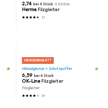
EUR
EUR
2,74
bei 4 Stück
0,45
/
1Stk.
Herma
Filzgleiter
21
MENGENRABATT
Möbelgleiter + Schutzpuffer
EUR
6,59
bei 4 Stück
OK-Line
Filzgleiter
Filzgleiter
36