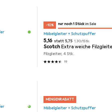
noch 1 Stück
nur noch 1 Stück
im Sale
im Sale
−10%
fer
Möbelgleiter + Schutzpuffer
EUR
EUR
EUR
5,16
statt
5,75
1,30
/
1Stk.
Scotch
Extra weiche Filzgleit
Filzgleiter, 4 Stk.
19
MENGENRABATT
fer
Möbelgleiter + Schutzpuffer