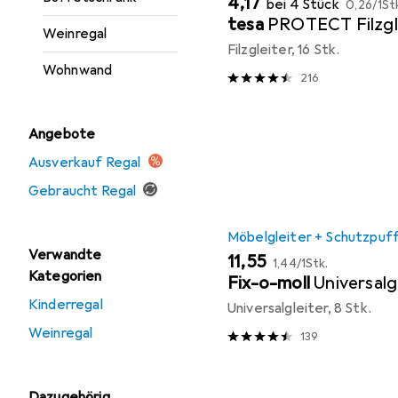
EUR
4,17
bei 4 Stück
0,26
/
1St
tesa
PROTECT Filzgl
Weinregal
Filzgleiter, 16 Stk.
Wohnwand
216
Angebote
Ausverkauf Regal
Gebraucht Regal
Möbelgleiter + Schutzpuf
Verwandte
EUR
EUR
11,55
1,44
/
1Stk.
Kategorien
Fix-o-moll
Universalg
Kinderregal
Universalgleiter, 8 Stk.
Weinregal
139
Dazugehörig