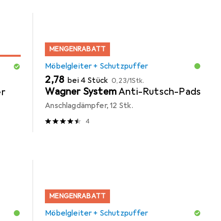
MENGENRABATT
Möbelgleiter + Schutzpuffer
EUR
EUR
2,78
bei 4 Stück
0,23
/
1Stk.
Wagner System
Anti-Rutsch-Pads
er
Anschlagdämpfer, 12 Stk.
4
MENGENRABATT
Möbelgleiter + Schutzpuffer