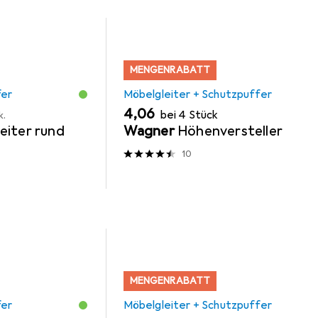
MENGENRABATT
fer
Möbelgleiter + Schutzpuffer
EUR
4,06
bei 4 Stück
k.
eiter rund
Wagner
Höhenversteller
10
MENGENRABATT
fer
Möbelgleiter + Schutzpuffer