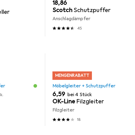
EUR
18,86
Scotch
Schutzpuffer
ller
Anschlagdämpfer
45
MENGENRABATT
fer
Möbelgleiter + Schutzpuffer
EUR
6,59
bei 4 Stück
k.
OK-Line
Filzgleiter
Filzgleiter
18