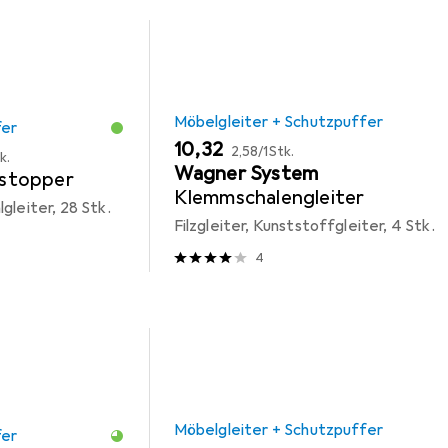
Möbelgleiter + Schutzpuffer
fer
EUR
EUR
10,32
2,58
/
1Stk.
k.
Wagner System
stopper
Klemmschalengleiter
gleiter, 28 Stk.
Filzgleiter, Kunststoffgleiter, 4 Stk.
4
Möbelgleiter + Schutzpuffer
fer