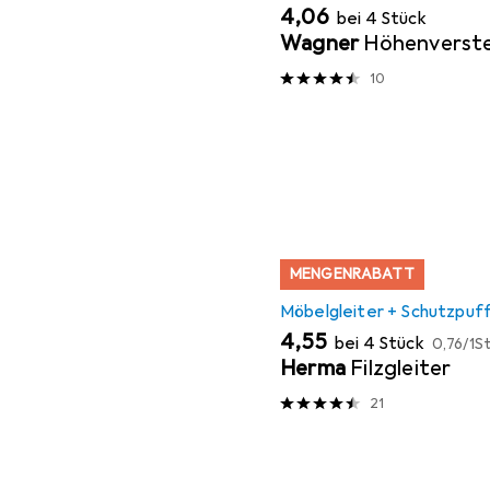
EUR
4,06
bei 4 Stück
Wagner
Höhenverste
10
MENGENRABATT
Möbelgleiter + Schutzpuf
EUR
EUR
4,55
bei 4 Stück
0,76
/
1St
Herma
Filzgleiter
21