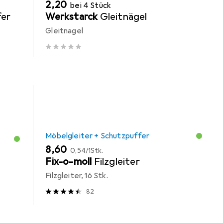
EUR
2,20
bei 4 Stück
er
Werkstarck
Gleitnägel
Gleitnagel
Möbelgleiter + Schutzpuffer
EUR
EUR
8,60
0,54
/
1Stk.
Fix-o-moll
Filzgleiter
Filzgleiter, 16 Stk.
82