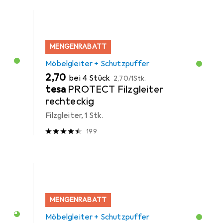
MENGENRABATT
Möbelgleiter + Schutzpuffer
EUR
EUR
2,70
bei 4 Stück
2,70
/
1Stk.
tesa
PROTECT Filzgleiter
rechteckig
Filzgleiter, 1 Stk.
199
MENGENRABATT
Möbelgleiter + Schutzpuffer