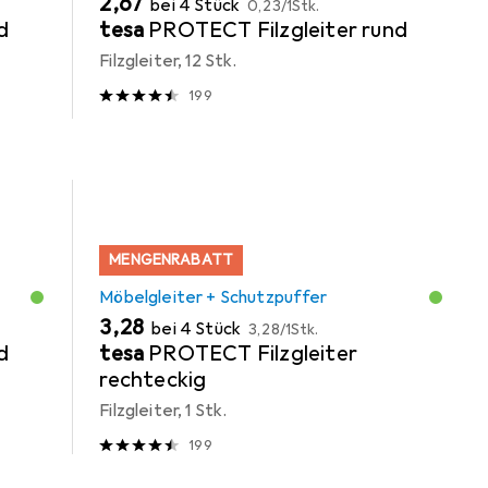
EUR
2,67
bei 4 Stück
0,23
/
1Stk.
d
tesa
PROTECT Filzgleiter rund
Filzgleiter, 12 Stk.
199
MENGENRABATT
Möbelgleiter + Schutzpuffer
EUR
EUR
3,28
bei 4 Stück
3,28
/
1Stk.
d
tesa
PROTECT Filzgleiter
rechteckig
Filzgleiter, 1 Stk.
199