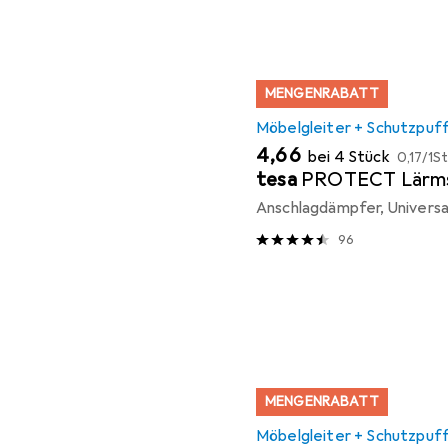
MENGENRABATT
Möbelgleiter + Schutzpuf
EUR
EUR
4,66
bei 4 Stück
0,17
/
1St
tesa
PROTECT Lärm
Anschlagdämpfer, Universal
96
MENGENRABATT
Möbelgleiter + Schutzpuf