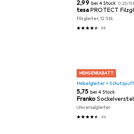
EUR
EUR
2,99
bei 4 Stück
0,25
/
1St
tesa
PROTECT Filzgl
Filzgleiter, 12 Stk.
88
MENGENRABATT
Möbelgleiter + Schutzpuf
EUR
5,75
bei 4 Stück
Franko
Sockelverstel
Universalgleiter
46