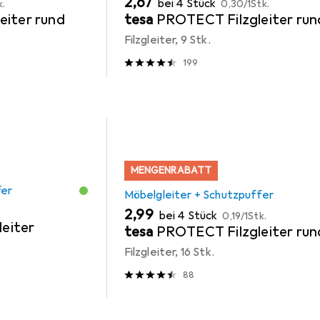
EUR
2,67
bei 4 Stück
k.
0,30
/
1Stk.
eiter rund
tesa
PROTECT Filzgleiter run
Filzgleiter, 9 Stk.
199
MENGENRABATT
fer
Möbelgleiter + Schutzpuffer
EUR
EUR
2,99
bei 4 Stück
0,19
/
1Stk.
leiter
tesa
PROTECT Filzgleiter run
Filzgleiter, 16 Stk.
88