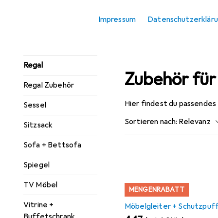
Konsolentisch
Impressum
Datenschutzerklär
Paravent +
Raumteiler
Regal
Zubehör fü
Regal Zubehör
Hier findest du passendes
Sessel
Sortieren nach
:
Relevanz
Sitzsack
Produktliste
Sofa + Bettsofa
Spiegel
TV Möbel
MENGENRABATT
Vitrine +
Möbelgleiter + Schutzpuf
Buffetschrank
EUR