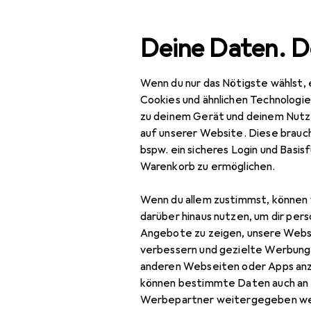
Suche
Deine Daten. D
Wenn du nur das Nötigste wählst, 
Navigation nach Kategorien
Gesamtsortiment
Woh
Gesamtsortiment
Cookies und ähnlichen Technologi
zu deinem Gerät und deinem Nutz
Wohnen
auf unserer Website. Diese brauch
bspw. ein sicheres Login und Basis
Möbel
Warenkorb zu ermöglichen.
Wohnzimmer
Wenn du allem zustimmst, können 
Couchtisch +
darüber hinaus nutzen, um dir pers
EU
48
Beistelltisch
Angebote zu zeigen, unsere Webs
Re
verbessern und gezielte Werbung
Hocker + Pouf
29 
anderen Webseiten oder Apps an
können bestimmte Daten auch an 
Kommode +
Werbepartner weitergegeben we
Sideboard