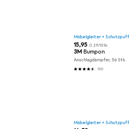
Möbelgleiter + Schutzpuf
EUR
EUR
15,95
0,29
/
1Stk.
3M
Bumpon
Anschlagdämpfer, 56 Stk.
130
Möbelgleiter + Schutzpuf