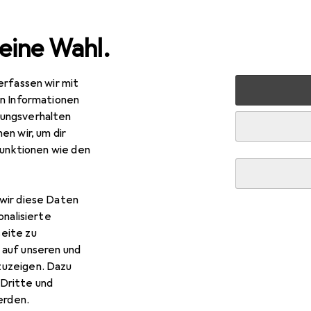
eine Wahl.
erfassen wir mit
nen
Möbel
Wohnzimmer
Regal
Relaxdays Bambo
en Informationen
ungsverhalten
en wir, um dir
funktionen wie den
wir diese Daten
onalisierte
R
,98
eite zu
laxdays
Bamboo
 auf unseren und
x 29 x 85.50 cm
zuzeigen. Dazu
Dritte und
rden.