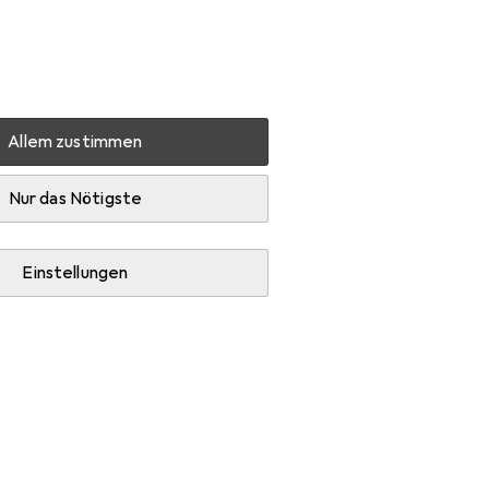
Einstellungen
Kundenkonto
Vergleichslisten
Merklisten
Warenkorb
Anmelden
Allem zustimmen
o
Zubehör
Nur das Nötigste
Einstellungen